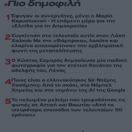
Πιο δημοφιλή
1
Έφυγαν οι συνεργάτες, μένει η Μαρία
Καρυστιανού - Η επόμενη μέρα για την
«Ελπίδα για τη Δημοκρατία»
2
Συγκίνηση στο τελευταίο αντίο στον Λάκη
Χαλκιά: Με την «Φάμπρικα», λαούτο και
κλαρίνα αποχαιρέτησαν την εμβληματική
φωνή της μεταπολίτευσης
3
Ο Κώστας Σαμαράς δημοσίευσε μία παιδική
φωτογραφία για την επέτειο θανάτου της
αδελφής του, Λένας
4
Ποιος είναι ο ελληνοκύπριος Sir Ντέμης
Χασάμπης: Από το σκάκι, στο Νόμπελ
Χημείας και στο «τιμόνι» της AI της Google
5
Το πολωμένο μελτέμι που τροφοδότησε τις
φωτιές σε Αττική και Βοιωτία: «Από τα
ισχυρότερα επεισόδια των τελευταίων 50
χρόνων»