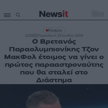
Μετάβαση
σε
o
28
περιεχόμενο
Κόσμος
21:58
Παρασκευή 19 Ιουλίου 2024
Ο Βρετανός
Παραολυμπιονίκης Τζον
ΜακΦολ έτοιμος να γίνει ο
πρώτος παρααστροναύτης
που θα σταλεί στο
Διάστημα