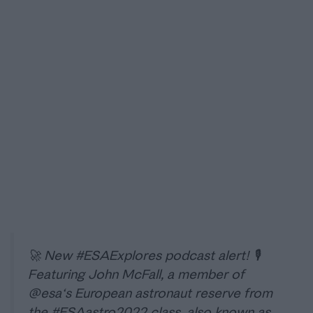
🚀 New
#ESAExplores
podcast alert! 🎙️
Featuring John McFall, a member of
@esa
‘s European astronaut reserve from
the
#ESAastro2022
class, also known as