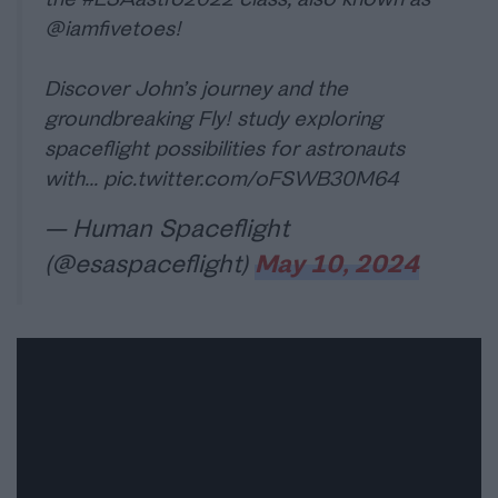
@iamfivetoes
!
Discover John’s journey and the
groundbreaking Fly! study exploring
spaceflight possibilities for astronauts
with…
pic.twitter.com/oFSWB30M64
— Human Spaceflight
(@esaspaceflight)
May 10, 2024