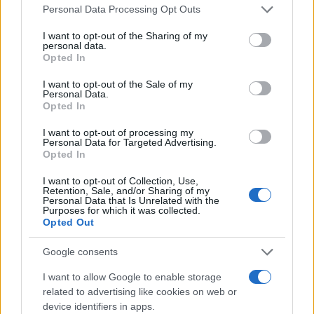
Please note that this website/app uses one or more Google
Personal Data Processing Opt Outs
services and may gather and store information including but
not limited to your visit or usage behaviour. You may click to
I want to opt-out of the Sharing of my
personal data.
grant or deny consent to Google and its third-party tags to
Opted In
use your data for below specified purposes in below Google
consent section.
I want to opt-out of the Sale of my
Personal Data.
Opted In
I want to opt-out of processing my
Personal Data for Targeted Advertising.
Opted In
Αν τα χάσατε
I want to opt-out of Collection, Use,
Retention, Sale, and/or Sharing of my
Personal Data that Is Unrelated with the
Purposes for which it was collected.
Opted Out
Google consents
I want to allow Google to enable storage
related to advertising like cookies on web or
device identifiers in apps.