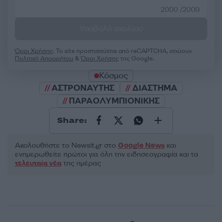
2000 /2000
Υποβολή σχολίου
Όροι Χρήσης
. Το site προστατεύεται από reCAPTCHA, ισχύουν
Πολιτική Απορρήτου
&
Όροι Χρήσης
της Google.
Κόσμος
ΑΣΤΡΟΝΑΥΤΗΣ
ΔΙΑΣΤΗΜΑ
ΠΑΡΑΟΛΥΜΠΙΟΝΙΚΗΣ
Share:
Ακολουθήστε το Νewsit.gr στο
Google News
και
ενημερωθείτε πρώτοι για όλη την ειδησεογραφία και τα
τελευταία νέα
της ημέρας