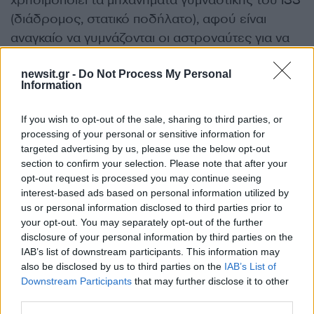
(διάδρομος, στατικό ποδήλατο), αφού είναι
αναγκαίο να γυμνάζονται οι αστροναύτες για να
προστατεύσουν το σώμα τους από τις συνθήκες
της μικροβαρύτητας.
newsit.gr -
Do Not Process My Personal
Information
Στη μελέτη της η ESA εξέτασε μόνο τη
If you wish to opt-out of the sale, sharing to third parties, or
συγκεκριμένη αναπηρία του Παραολυμπιονίκη, ο
processing of your personal or sensitive information for
targeted advertising by us, please use the below opt-out
οποίος έχασε στο πόδι του σε ηλικία 19 ετών, σε
section to confirm your selection. Please note that after your
τροχαίο ατύχημα. «Προχωρούμε κατά στάδια.
opt-out request is processed you may continue seeing
Θέλαμε πρώτα να διαπιστώσουμε κατά πόσο
interest-based ads based on personal information utilized by
us or personal information disclosed to third parties prior to
είναι εφικτή (μια αποστολή) προτού να
your opt-out. You may separately opt-out of the further
εξετάσουμε και άλλου είδους αναπηρίες», είπε ο
disclosure of your personal information by third parties on the
Ζερόμ Ρενέξ.
IAB’s list of downstream participants. This information may
also be disclosed by us to third parties on the
IAB’s List of
ΔΙΑΦΗΜΙΣΗ
Downstream Participants
that may further disclose it to other
third parties.