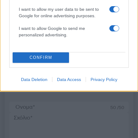
Στη ΓΑΔΑ η 46χρονη που
Τραμπ: «Ο πόλεμος με
I want to allow my user data to be sent to
κατηγορείται για
Ιράν θα τελειώσει αρκ
συμμετοχή στην τραγωδία
σύντομα – Εμείς ελέγχ
Google for online advertising purposes.
της Μαρφίν - Μεταφέρθηκε
τα Στενά του Ορμού
απευθείας από το
I want to allow Google to send me
αεροδρόμιο
personalized advertising.
Σχόλια
CONFIRM
Data Deletion
Data Access
Privacy Policy
Σχολίασε εδώ
50 /50