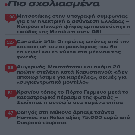
Πιο σχολιασμένα
Μητσοτάκης στην υπογραφή συμφωνίας
198
για την ηλεκτρική διασύνδεση Ελλάδας –
Κύπρου: «Ισχυρή ψήφος εμπιστοσύνης» η
είσοδος της Meridiam στην GSI
Canadair 515: Οι πρώτες εικόνες από την
127
κατασκευή του αεροσκάφους που θα
επιχειρεί και τη νύχτα στα μέτωπα της
φωτιάς
Αυγερινός, Μουτσάτσου και ακόμη 20
85
πρώην στελέχη κατά Καρυστιανού: «Δεν
αποχωρήσαμε για καρέκλες», αιχμές για
«συγκεντρωτικό μοντέλο»
Κρανίου τόπος το Πόρτο Γερμενό μετά το
51
καταστροφικό πέρασμα της φωτιάς –
Ξεκίνησε η αυτοψία στα καμένα σπίτια
Οδηγός στη Μύκονο άρπαξε τσάντα
47
Hermès και Rolex αξίας 75.000 ευρώ από
Ουκρανό τουρίστα