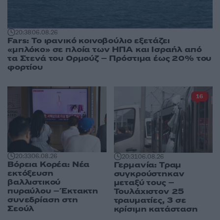
20:38
06.08.26
Fars: Το ιρανικό κοινοβούλιο εξετάζει
«μπλόκο» σε πλοία των ΗΠΑ και Ισραήλ από
τα Στενά του Ορμούζ – Πρόστιμα έως 20% του
φορτίου
16
20:33
06.08.26
20:31
06.08.26
Βόρεια Κορέα: Νέα
Γερμανία: Tραμ
εκτόξευση
συγκρούστηκαν
βαλλιστικού
μεταξύ τους –
πυραύλου – Έκτακτη
Τουλάχιστον 25
συνεδρίαση στη
τραυματίες, 3 σε
Σεούλ
κρίσιμη κατάσταση