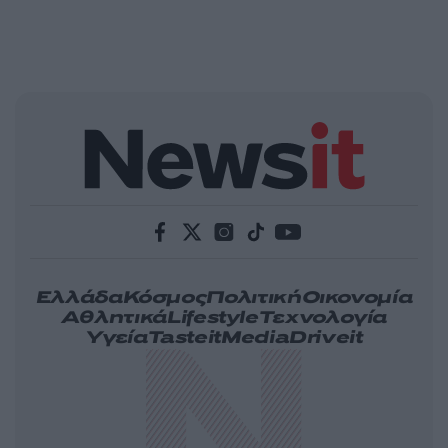
Ελλάδα
Κόσμος
Πολιτική
Οικονομία
Αθλητικά
Lifestyle
Τεχνολογία
Υγεία
Tasteit
Media
Driveit