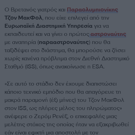
Ο Βρετανός γιατρός και
Παραολυμπιονίκης
Τζον ΜακΦολ
, που είχε επιλεγεί από την
Ευρωπαϊκή Διαστημική Υπηρεσία
για να
εκπαιδευτεί και να γίνει ο πρώτος
αστροναύτης
με αναπηρία (
παρααστροναύτης
) που θα
ταξιδέψει στο διάστημα, θα μπορούσε να ζήσει
χωρίς κανένα πρόβλημα στον Διεθνή Διαστημικό
Σταθμό (ISS), όπως ανακοίνωσε η ESA.
«Σε αυτό το στάδιο δεν έχουμε διαπιστώσει
κάποιο τεχνικό εμπόδιο που θα απαγόρευε τη
μακρά παραμονή (έξι μήνες) του Τζον ΜακΦολ
στον ISS, ως πλήρες μέλος του πληρώματος»
ανέφερε ο Ζερόμ Ρενέξ, ο επικεφαλής μιας
μελέτης στόχος της οποίας ήταν να εξακριβωθεί
εάν είναι εφικτή μια αποστολή με τον