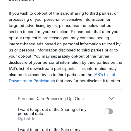
Ακολουθήστε το Νewsit.gr στο
Google News
και
ενημερωθείτε πρώτοι για όλη την ειδησεογραφία και τα
If you wish to opt-out of the sale, sharing to third parties, or
τελευταία νέα
της ημέρας
processing of your personal or sensitive information for
targeted advertising by us, please use the below opt-out
section to confirm your selection. Please note that after your
opt-out request is processed you may continue seeing
interest-based ads based on personal information utilized by
us or personal information disclosed to third parties prior to
Πιο δημοφιλή
your opt-out. You may separately opt-out of the further
disclosure of your personal information by third parties on the
1
Τουρισμός για Όλους 2026: Σήμερα ανοίγει
IAB’s list of downstream participants. This information may
η πλατφόρμα – Ποια ΑΦΜ προηγούνται
στις αιτήσεις
also be disclosed by us to third parties on the
IAB’s List of
Downstream Participants
that may further disclose it to other
2
Κυψέλη: Ο περίεργος ηλικιωμένος και το
third parties.
ταξίδι στην Αράχωβα – Όσα ισχυρίστηκε ο
26χρονος για τον θάνατο της Βρετανίδας
Please note that this website/app uses one or more Google
Personal Data Processing Opt Outs
3
services and may gather and store information including but
Η φωτιά στη Δυτική Αττική, από την
κορυφή του Κιθαιρώνα – Το εντυπωσιακό
not limited to your visit or usage behaviour. You may click to
I want to opt-out of the Sharing of my
personal data.
timelapse βίντεο
grant or deny consent to Google and its third-party tags to
Opted In
use your data for below specified purposes in below Google
4
Νέο κύμα ζέστης από το Σαββατοκύριακο
consent section.
με 40άρια - Πολύ υψηλός κίνδυνος
I want to opt-out of the Sale of my