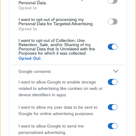
πυρκαγιάς σε Αττική, Εύβοια, Λέσβο και
Personal Data.
Χίο σήμερα
Opted In
5
Μύκονος: Βίντεο με τους αστυνομικούς να
I want to opt-out of processing my
εντοπίζουν την τσάντα Hermès και το
Personal Data for Targeted Advertising.
Rolex όπου άρπαξε Έλληνας οδηγός από
Opted In
Ουκρανό τουρίστα
I want to opt-out of Collection, Use,
Retention, Sale, and/or Sharing of my
Personal Data that Is Unrelated with the
Purposes for which it was collected.
Πιο σχολιασμένα
Opted Out
Μητσοτάκης στην υπογραφή συμφωνίας
178
Google consents
για την ηλεκτρική διασύνδεση Ελλάδας –
Κύπρου: «Ισχυρή ψήφος εμπιστοσύνης» η
I want to allow Google to enable storage
είσοδος της Meridiam στην GSI
related to advertising like cookies on web or
Το τελευταίο αντίο στον Γιάννη
134
device identifiers in apps.
Βαρβιτσιώτη: «Ήταν φτιαγμένος από
εκείνο το σπάνιο μέταλλο μιας άλλης
I want to allow my user data to be sent to
εποχής», είπε ο Κυριάκος Μητσοτάκης
στον επικήδειο
Google for online advertising purposes.
Νέες απώλειες για την Καρυστιανού:
130
I want to allow Google to send me
Παραιτήθηκαν Μουτσάτσου, Ιωαννίδου
personalized advertising.
και Κοτσόργιος - «Αποχωρώ από μια