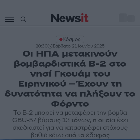
Μετάβαση
σε
o
28
περιεχόμενο
Κόσμος
20:30
Σάββατο 21 Ιουνίου 2025
Οι ΗΠΑ μετακινούν
βομβαρδιστικά B-2 στο
νησί Γκουάμ του
Ειρηνικού – Έχουν τη
δυνατότητα να πλήξουν το
Φόρντο
Το B-2 μπορεί να μεταφέρει την βόμβα
GBU-57 βάρους 13 τόνων, η οποία έχει
σχεδιαστεί για να καταστρέφει στόχους
βαθιά κάτω από το έδαφος