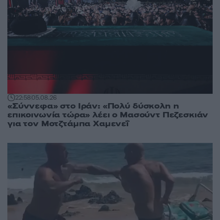
22:58
05.08.26
«Σύννεφα» στο Ιράν: «Πολύ δύσκολη η
επικοινωνία τώρα» λέει ο Μασούντ Πεζεσκιάν
για τον Μοτζτάμπα Χαμενεΐ