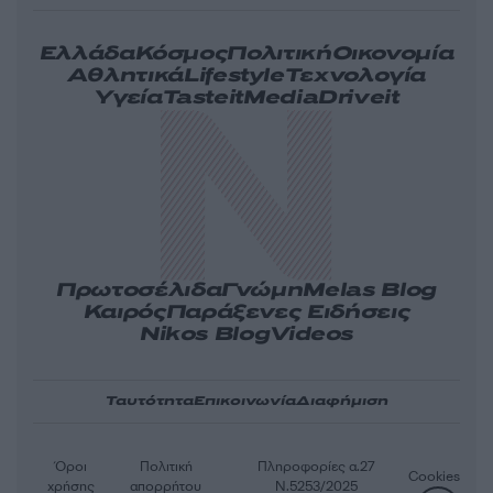
Ελλάδα
Κόσμος
Πολιτική
Οικονομία
Αθλητικά
Lifestyle
Τεχνολογία
Υγεία
Tasteit
Media
Driveit
Πρωτοσέλιδα
Γνώμη
Melas Blog
Καιρός
Παράξενες Ειδήσεις
Nikos Blog
Videos
Ταυτότητα
Επικοινωνία
Διαφήμιση
Όροι
Πολιτική
Πληροφορίες α.27
Cookies
χρήσης
απορρήτου
Ν.5253/2025