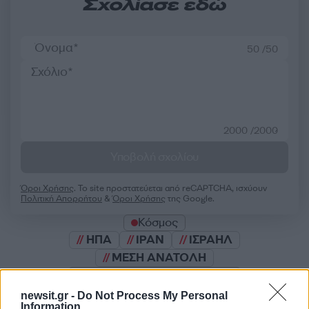
Σχολίασε εδώ
50 /50
2000 /2000
Υποβολή σχολίου
Όροι Χρήσης
. Το site προστατεύεται από reCAPTCHA, ισχύουν
Πολιτική Απορρήτου
&
Όροι Χρήσης
της Google.
Κόσμος
ΗΠΑ
ΙΡΑΝ
ΙΣΡΑΗΛ
ΜΕΣΗ ΑΝΑΤΟΛΗ
Share:
newsit.gr -
Do Not Process My Personal
Information