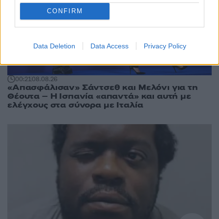
CONFIRM
Data Deletion
Data Access
Privacy Policy
00:21
08.08.26
«Απασφάλισαν» Σάντσεθ και Μελόνι για τη
Θέουτα – Η Ισπανία «απαντά» και αυτή με
ελέγχους στα σύνορα με Ιταλία