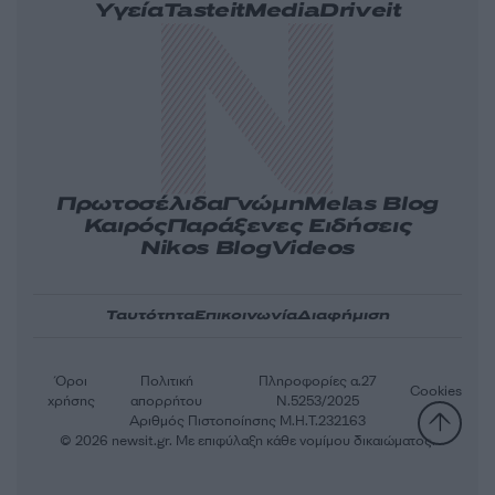
Υγεία
Tasteit
Media
Driveit
Πρωτοσέλιδα
Γνώμη
Melas Blog
Καιρός
Παράξενες Ειδήσεις
Nikos Blog
Videos
Ταυτότητα
Επικοινωνία
Διαφήμιση
Όροι
Πολιτική
Πληροφορίες α.27
Cookies
χρήσης
απορρήτου
Ν.5253/2025
Αριθμός Πιστοποίησης Μ.Η.Τ.232163
© 2026 newsit.gr. Με επιφύλαξη κάθε νομίμου δικαιώματος.