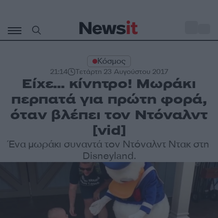
Μετάβαση
σε
o
28
περιεχόμενο
Κόσμος
21:14
Τετάρτη 23 Αυγούστου 2017
Είχε… κίνητρο! Μωράκι
περπατά για πρώτη φορά,
όταν βλέπει τον Ντόναλντ
[vid]
Ένα μωράκι συναντά τον Ντόναλντ Ντακ στη
Disneyland.