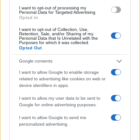
τις φωτιές σε Αττική και Βοιωτία: «Από τα
ισχυρότερα επεισόδια των τελευταίων 50
I want to opt-out of processing my
Personal Data for Targeted Advertising.
χρόνων»
Opted In
Απίστευτο κι όμως αληθινό -
55
Aναστέλλονται τα τακτικά ραντεβού του
I want to opt-out of Collection, Use,
αγγειοχειρουργού του νοσοκομείου
Retention, Sale, and/or Sharing of my
Personal Data that Is Unrelated with the
Χανίων επειδή κλάπηκε το μηχανάκι του
Purposes for which it was collected.
γιατρού
Opted Out
Google consents
I want to allow Google to enable storage
related to advertising like cookies on web or
Κόσμος: Περισσότερα
device identifiers in apps.
άρθρα
I want to allow my user data to be sent to
Google for online advertising purposes.
I want to allow Google to send me
personalized advertising.