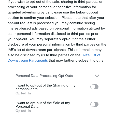
θεωρηθούν δωρεές και να επιβληθεί φόρος
If you wish to opt-out of the sale, sharing to third parties, or
– Τι ισχυεί για τις γονικές παροχές
processing of your personal or sensitive information for
targeted advertising by us, please use the below opt-out
5
Λένα Σαμαρά: Συγκίνηση στο μνημόσυνο
section to confirm your selection. Please note that after your
για τον έναν χρόνο από τον θάνατο της
κόρης του Αντώνη Σαμαρά
opt-out request is processed you may continue seeing
interest-based ads based on personal information utilized by
us or personal information disclosed to third parties prior to
your opt-out. You may separately opt-out of the further
Πιο σχολιασμένα
disclosure of your personal information by third parties on the
IAB’s list of downstream participants. This information may
Έφυγαν οι συνεργάτες, μένει η Μαρία
184
also be disclosed by us to third parties on the
IAB’s List of
Καρυστιανού - Η επόμενη μέρα για την
«Ελπίδα για τη Δημοκρατία»
Downstream Participants
that may further disclose it to other
third parties.
Canadair 515: Οι πρώτες εικόνες από την
131
κατασκευή του αεροσκάφους που θα
Please note that this website/app uses one or more Google
Personal Data Processing Opt Outs
επιχειρεί και τη νύχτα στα μέτωπα της
services and may gather and store information including but
φωτιάς
not limited to your visit or usage behaviour. You may click to
I want to opt-out of the Sharing of my
personal data.
Βγήκαν ξανά τα μαχαίρια στην Ελπίδα
grant or deny consent to Google and its third-party tags to
70
Opted In
για τη Δημοκρατία: «Καρυστιανού,
use your data for below specified purposes in below Google
Γρατσία και Γαλανός μετέτρεψαν το
consent section.
κίνημα σε φοβικό αρχηγικό κόμμα»
I want to opt-out of the Sale of my
Personal Data.
Opted In
Το πολωμένο μελτέμι που τροφοδότησε
59