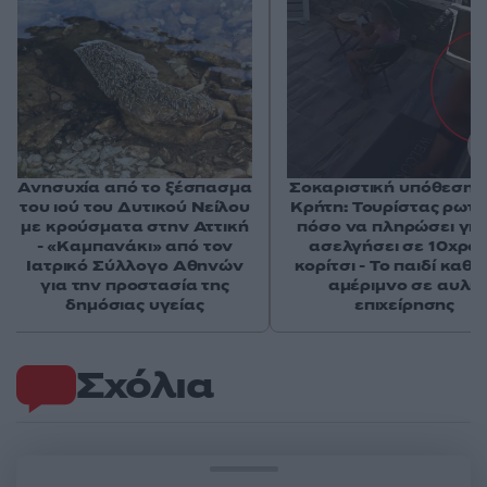
Ανησυχία από το ξέσπασμα
Σοκαριστική υπόθεση 
του ιού του Δυτικού Νείλου
Κρήτη: Τουρίστας ρωτ
με κρούσματα στην Αττική
πόσο να πληρώσει για
- «Καμπανάκι» από τον
ασελγήσει σε 10χρο
Ιατρικό Σύλλογο Αθηνών
κορίτσι - Το παιδί καθ
για την προστασία της
αμέριμνο σε αυλή
δημόσιας υγείας
επιχείρησης
Σχόλια