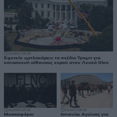
18:08
07.08.26
Εφετείο «μπλοκάρει» το σχέδιο Τραμπ για
κατασκευή αίθουσας χορού στον Λευκό Οίκο
16:20
07.08.26
15:22
07.08.26
Μασκοφόροι
Ισπανία: Αγώνας για