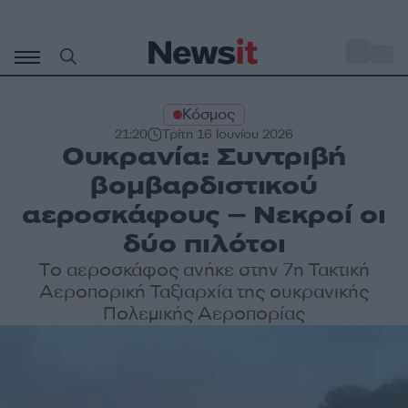
Μετάβαση
σε
o
28
περιεχόμενο
Κόσμος
21:20
Τρίτη 16 Ιουνίου 2026
Ουκρανία: Συντριβή
βομβαρδιστικού
αεροσκάφους – Νεκροί οι
δύο πιλότοι
Tο αεροσκάφος ανήκε στην 7η Τακτική
Αεροπορική Ταξιαρχία της ουκρανικής
Πολεμικής Αεροπορίας