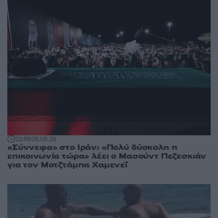
22:58
05.08.26
«Σύννεφα» στο Ιράν: «Πολύ δύσκολη η
επικοινωνία τώρα» λέει ο Μασούντ Πεζεσκιάν
για τον Μοτζτάμπα Χαμενεΐ