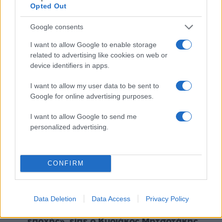
3
ταξίδι στην Αράχωβα – Όσα ισχυρίστηκε ο
Opted Out
26χρονος για τον θάνατο της Βρετανίδας
Google consents
4
Νέο κύμα ζέστης από το Σαββατοκύριακο
με 40άρια - Πολύ υψηλός κίνδυνος
I want to allow Google to enable storage
πυρκαγιάς σε Αττική, Εύβοια, Λέσβο και
related to advertising like cookies on web or
Χίο σήμερα
device identifiers in apps.
5
Μύκονος: Βίντεο με τους αστυνομικούς να
εντοπίζουν την τσάντα Hermès και το
I want to allow my user data to be sent to
Rolex όπου άρπαξε Έλληνας οδηγός από
Google for online advertising purposes.
Ουκρανό τουρίστα
I want to allow Google to send me
personalized advertising.
Πιο σχολιασμένα
Μητσοτάκης στην υπογραφή συμφωνίας
178
για την ηλεκτρική διασύνδεση Ελλάδας –
CONFIRM
Κύπρου: «Ισχυρή ψήφος εμπιστοσύνης» η
είσοδος της Meridiam στην GSI
Το τελευταίο αντίο στον Γιάννη
134
Data Deletion
Data Access
Privacy Policy
Βαρβιτσιώτη: «Ήταν φτιαγμένος από
εκείνο το σπάνιο μέταλλο μιας άλλης
εποχής», είπε ο Κυριάκος Μητσοτάκης