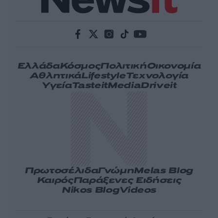
Ελλάδα
Κόσμος
Πολιτική
Οικονομία
Αθλητικά
Lifestyle
Τεχνολογία
Υγεία
Tasteit
Media
Driveit
Πρωτοσέλιδα
Γνώμη
Melas Blog
Καιρός
Παράξενες Ειδήσεις
Nikos Blog
Videos