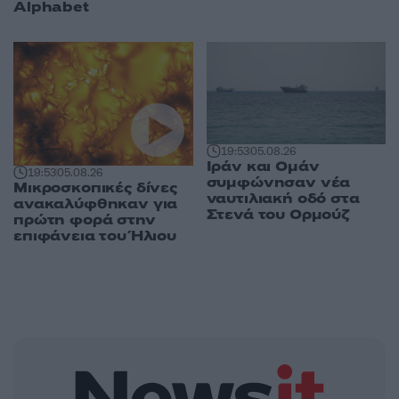
Alphabet
19:53
05.08.26
Ιράν και Ομάν
19:53
05.08.26
συμφώνησαν νέα
Μικροσκοπικές δίνες
ναυτιλιακή οδό στα
ανακαλύφθηκαν για
Στενά του Ορμούζ
πρώτη φορά στην
επιφάνεια του Ήλιου