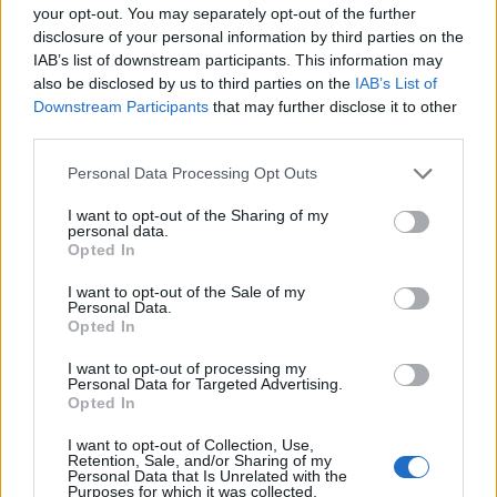
ΟΥΚΡΑΝΙΑ
ΣΥΝΤΡΙΒΗ ΜΑΧΗΤΙΚΟΥ
your opt-out. You may separately opt-out of the further
disclosure of your personal information by third parties on the
Share:
IAB’s list of downstream participants. This information may
also be disclosed by us to third parties on the
IAB’s List of
Downstream Participants
that may further disclose it to other
Ακολουθήστε το Νewsit.gr στο
Google News
και
third parties.
ενημερωθείτε πρώτοι για όλη την ειδησεογραφία και τα
τελευταία νέα
της ημέρας
Please note that this website/app uses one or more Google
Personal Data Processing Opt Outs
services and may gather and store information including but
not limited to your visit or usage behaviour. You may click to
I want to opt-out of the Sharing of my
personal data.
grant or deny consent to Google and its third-party tags to
Opted In
use your data for below specified purposes in below Google
consent section.
I want to opt-out of the Sale of my
Πιο δημοφιλή
Personal Data.
Opted In
1
Τουρισμός για Όλους 2026: Σήμερα ανοίγει
η πλατφόρμα – Ποια ΑΦΜ προηγούνται
I want to opt-out of processing my
στις αιτήσεις
Personal Data for Targeted Advertising.
Opted In
2
Η φωτιά στη Δυτική Αττική, από την
κορυφή του Κιθαιρώνα – Το εντυπωσιακό
I want to opt-out of Collection, Use,
timelapse βίντεο
Retention, Sale, and/or Sharing of my
Personal Data that Is Unrelated with the
Κυψέλη: Ο περίεργος ηλικιωμένος και το
Purposes for which it was collected.