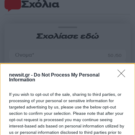
Σχόλια
Σχολίασε εδώ
50 /50
newsit.gr -
Do Not Process My Personal
Information
2000 /2000
If you wish to opt-out of the sale, sharing to third parties, or
processing of your personal or sensitive information for
Υποβολή σχολίου
targeted advertising by us, please use the below opt-out
section to confirm your selection. Please note that after your
Όροι Χρήσης
. Το site προστατεύεται από reCAPTCHA, ισχύουν
opt-out request is processed you may continue seeing
Πολιτική Απορρήτου
&
Όροι Χρήσης
της Google.
interest-based ads based on personal information utilized by
Κόσμος
us or personal information disclosed to third parties prior to