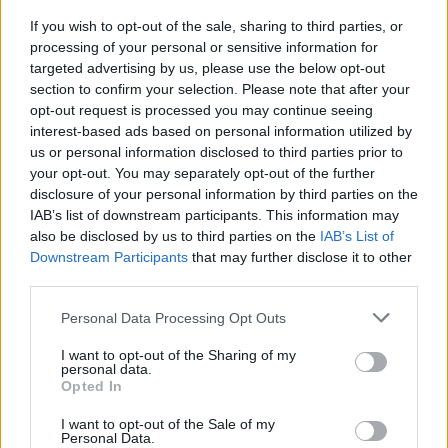
If you wish to opt-out of the sale, sharing to third parties, or
processing of your personal or sensitive information for
targeted advertising by us, please use the below opt-out
section to confirm your selection. Please note that after your
opt-out request is processed you may continue seeing
interest-based ads based on personal information utilized by
us or personal information disclosed to third parties prior to
Marfin: Απολογείται
Προσωρινά κρατούμεν
your opt-out. You may separately opt-out of the further
σήμερα η 46χρονη που
δήμαρχος, ο μηχανικός
disclosure of your personal information by third parties on the
έφτασε από τη Βρετανία –
ο ιδιοκτήτης του αιολι
IAB’s list of downstream participants. This information may
Η μεταγωγή στην Ελλάδα
πάρκου για τη φωτιά 
also be disclosed by us to third parties on the
IAB’s List of
και τα στοιχεία που την
Πόρτο Γερμενό και
εμπλέκουν
Ξηρονομή
Downstream Participants
that may further disclose it to other
third parties.
Please note that this website/app uses one or more Google
Personal Data Processing Opt Outs
Σχόλια
services and may gather and store information including but
not limited to your visit or usage behaviour. You may click to
I want to opt-out of the Sharing of my
personal data.
grant or deny consent to Google and its third-party tags to
Opted In
use your data for below specified purposes in below Google
consent section.
I want to opt-out of the Sale of my
Σχολίασε εδώ
Personal Data.