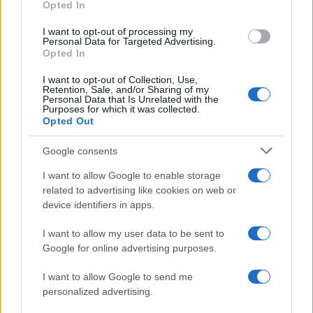
Opted In
I want to opt-out of processing my
50 /50
Personal Data for Targeted Advertising.
Opted In
I want to opt-out of Collection, Use,
Retention, Sale, and/or Sharing of my
Personal Data that Is Unrelated with the
Purposes for which it was collected.
2000 /2000
Opted Out
Υποβολή σχολίου
Google consents
I want to allow Google to enable storage
Όροι Χρήσης
. Το site προστατεύεται από reCAPTCHA, ισχύουν
Πολιτική Απορρήτου
&
Όροι Χρήσης
της Google.
related to advertising like cookies on web or
device identifiers in apps.
Κόσμος
ΟΜΠΡΕΛΕΣ
ΠΑΡΑΛΙΑ
ΣΑΡΔΗΝΙΑ
I want to allow my user data to be sent to
Google for online advertising purposes.
Share:
I want to allow Google to send me
personalized advertising.
Ακολουθήστε το Νewsit.gr στο
Google News
και
ενημερωθείτε πρώτοι για όλη την ειδησεογραφία και τα