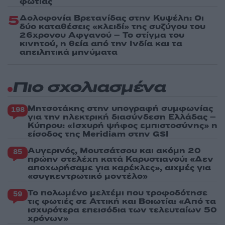
φωτιάς
5
Δολοφονία Βρετανίδας στην Κυψέλη: Οι
δύο καταθέσεις «κλειδί» της συζύγου του
26χρονου Αφγανού – Το στίγμα του
κινητού, η θεία από την Ινδία και τα
απειλητικά μηνύματα
Πιο σχολιασμένα
Μητσοτάκης στην υπογραφή συμφωνίας
198
για την ηλεκτρική διασύνδεση Ελλάδας –
Κύπρου: «Ισχυρή ψήφος εμπιστοσύνης» η
είσοδος της Meridiam στην GSI
Αυγερινός, Μουτσάτσου και ακόμη 20
85
πρώην στελέχη κατά Καρυστιανού: «Δεν
αποχωρήσαμε για καρέκλες», αιχμές για
«συγκεντρωτικό μοντέλο»
Το πολωμένο μελτέμι που τροφοδότησε
59
τις φωτιές σε Αττική και Βοιωτία: «Από τα
ισχυρότερα επεισόδια των τελευταίων 50
χρόνων»