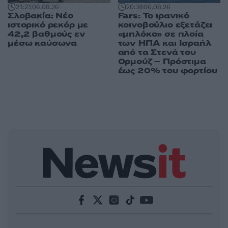
21:21
06.08.26
20:38
06.08.26
Σλοβακία: Νέο
Fars: Το ιρανικό
ιστορικό ρεκόρ με
κοινοβούλιο εξετάζει
42,2 βαθμούς εν
«μπλόκο» σε πλοία
μέσω καύσωνα
των ΗΠΑ και Ισραήλ
από τα Στενά του
Ορμούζ – Πρόστιμα
έως 20% του φορτίου