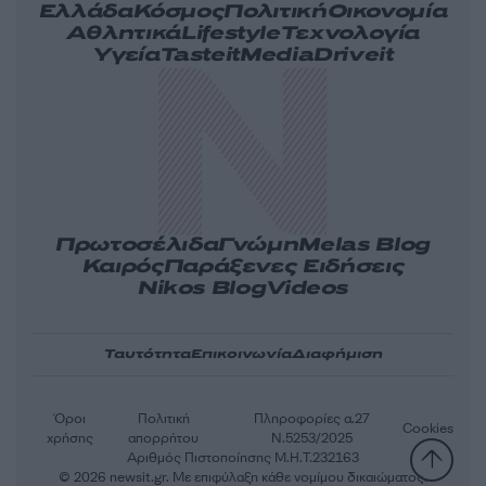
Ελλάδα
Κόσμος
Πολιτική
Οικονομία
Αθλητικά
Lifestyle
Τεχνολογία
Υγεία
Tasteit
Media
Driveit
Πρωτοσέλιδα
Γνώμη
Melas Blog
Καιρός
Παράξενες Ειδήσεις
Nikos Blog
Videos
Ταυτότητα
Επικοινωνία
Διαφήμιση
Όροι
Πολιτική
Πληροφορίες α.27
Cookies
χρήσης
απορρήτου
Ν.5253/2025
Αριθμός Πιστοποίησης Μ.Η.Τ.232163
© 2026 newsit.gr. Με επιφύλαξη κάθε νομίμου δικαιώματος.