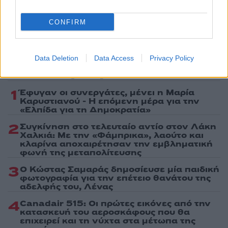
τελευταία νέα
της ημέρας
CONFIRM
Data Deletion
Data Access
Privacy Policy
Πιο δημοφιλή
1
Έφυγαν οι συνεργάτες, μένει η Μαρία
Καρυστιανού - Η επόμενη μέρα για την
«Ελπίδα για τη Δημοκρατία»
2
Συγκίνηση στο τελευταίο αντίο στον Λάκη
Χαλκιά: Με την «Φάμπρικα», λαούτο και
κλαρίνα αποχαιρέτησαν την εμβληματική
φωνή της μεταπολίτευσης
3
Ο Κώστας Σαμαράς δημοσίευσε μία παιδική
φωτογραφία για την επέτειο θανάτου της
αδελφής του, Λένας
4
Canadair 515: Οι πρώτες εικόνες από την
κατασκευή του αεροσκάφους που θα
επιχειρεί και τη νύχτα στα μέτωπα της