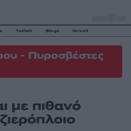
o
Αθήνα
31
C
a
Tasteit
Blogs
Driveit
ρου - Πυροσβέστες
ι με πιθανό
ζιερόπλοιο