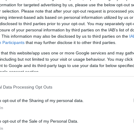
ο, το MV Hondius, απέπλευε από την Ουσουάια της
formation for targeted advertising by us, please use the below opt-out s
 Πράσινο Ακρωτήριο. Την Κυριακή (3/5/26), εντοπίσ
r selection. Please note that after your opt-out request is processed y
eing interest-based ads based on personal information utilized by us or
ο λιμάνι της Πράια, της πρωτεύουσας του Πράσινου
disclosed to third parties prior to your opt-out. You may separately opt-
αν φωτορεπόρτερ του Γαλλικού Πρακτορείου.
losure of your personal information by third parties on the IAB’s list of
. This information may also be disclosed by us to third parties on the
IA
Participants
that may further disclose it to other third parties.
τανός, νοσηλεύεται στο Γιοχάνεσμπουργκ, σύμφων
ς αρχές.
 that this website/app uses one or more Google services and may gath
including but not limited to your visit or usage behaviour. You may click 
 to Google and its third-party tags to use your data for below specifi
ιός hantavirus μπορεί να μεταδοθεί από άνθρωπο 
ogle consent section.
ροκαλέσει σοβαρή αναπνευστική νόσο. Απαιτείται στε
 ασθενών, κατάλληλη υποστήριξη και θεραπεία», τό
l Data Processing Opt Outs
o opt-out of the Sharing of my personal data.
In
ΔΙΑΦΗΜΙΣΗ
o opt-out of the Sale of my Personal Data.
In