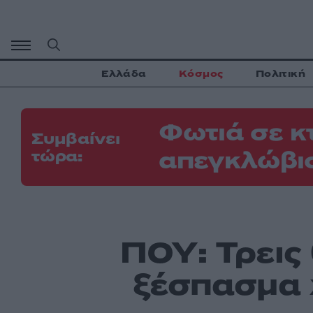
Μετάβαση
σε
περιεχόμενο
Ελλάδα
Κόσμος
Πολιτική
Φωτιά σε κ
Συμβαίνει
απεγκλώβι
τώρα:
ΠΟΥ: Τρεις
ξέσπασμα 