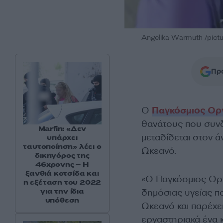
Angelika Warmuth /pictu
Προ
Ο
Παγκόσμιος Ορ
θανάτους που συνδέ
Marfin: «Δεν
μεταδίδεται στον 
υπάρχει
ταυτοποίηση» λέει ο
Ωκεανό.
δικηγόρος της
46χρονης – Η
ξανθιά κοτσίδα και
«Ο Παγκόσμιος Οργ
η εξέταση του 2022
δημόσιας υγείας π
για την ίδια
υπόθεση
Ωκεανό και παρέχει
εργαστηριακά ένα 