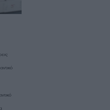
ρεις
αντικό
ό
ντικό
α