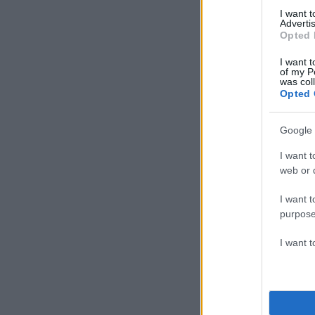
I want 
Advertis
Opted 
I want t
of my P
was col
Opted 
Google 
I want t
web or d
I want t
purpose
I want 