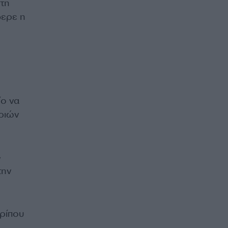
τη
φερε η
ίο να
τριών
»
την
ερίπου