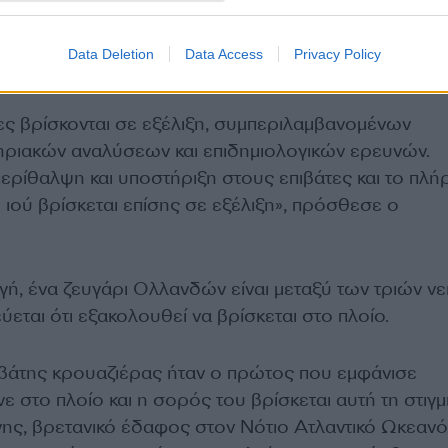
Data Deletion
Data Access
Privacy Policy
ες βρίσκονται σε εξέλιξη, συμπεριλαμβανομένων
ριακών αναλύσεων και επιδημιολογικών ερευνών.
περίθαλψη και υποστήριξη στους επιβάτες και το πλή
ιού βρίσκεται επίσης σε εξέλιξη», πρόσθεσε ο
γή, ένα ζευγάρι Ολλανδών είναι μεταξύ των τριών ν
εύεται ότι εξακολουθεί να βρίσκεται στο πλοίο.
βάτης κρουαζιέρας ήταν ο πρώτος που εμφάνισε
 στο πλοίο και η σορός του βρίσκεται αυτή τη στιγμ
νης, βρετανικό έδαφος στον Νότιο Ατλαντικό Ωκεανό