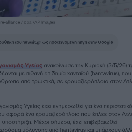
re-alliance / dpa /AP Images
σθήκη του newsit.gr ως προτεινόμενη πηγή στην Google
γανισμός Υγείας
ανακοίνωσε την Κυριακή (3/5/26) τ
ονται με πιθανή επιδημία χανταϊού (hantavirus), που
άνθρωπο από τρωκτικά, σε κρουαζιερόπλοιο στον Ατλ
ανισμός Υγείας έχει ενημερωθεί για ένα περιστατικ
ου αφορά ένα κρουαζιερόπλοιο που έπλεε στον Ατλα
 υποστήριξη. Μέχρι σήμερα, έχει επιβεβαιωθεί
κρούσμα μόλυνσης από hantavirus και υπάρχουν άλλ