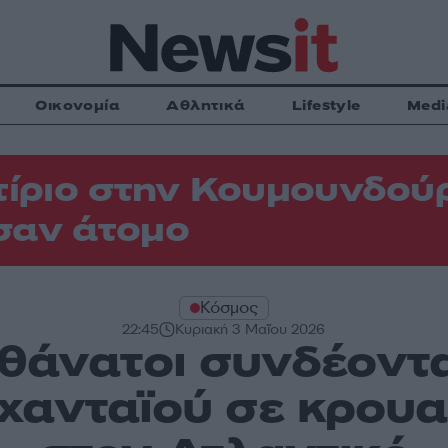
Οικονομία
Αθλητικά
Lifestyle
Medi
τίριο στην Κουμουνδού
σαν άτομο
Κόσμος
22:45
Κυριακή 3 Μαΐου 2026
 θάνατοι συνδέοντα
χανταϊού σε κρουα