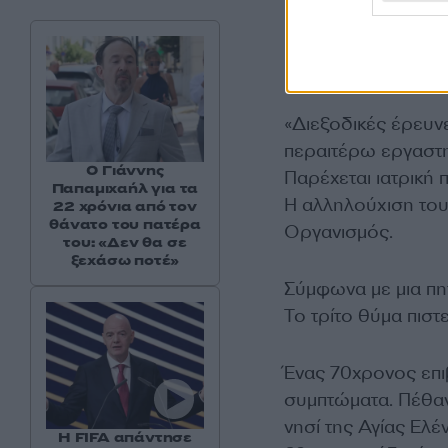
«Διεξοδικές έρευν
περαιτέρω εργαστη
Ο Γιάννης
Παρέχεται ιατρική 
Παπαμιχαήλ για τα
Η αλληλούχιση του 
22 χρόνια από τον
θάνατο του πατέρα
Οργανισμός.
του: «Δεν θα σε
ξεχάσω ποτέ»
Σύμφωνα με μια πη
Το τρίτο θύμα πιστ
Ένας 70χρονος επι
συμπτώματα. Πέθανε
νησί της Αγίας Ελέ
Η FIFA απάντησε