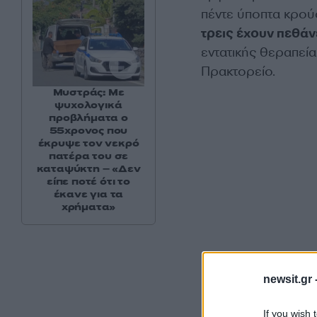
πέντε ύποπτα κρού
τρεις έχουν πεθάν
εντατικής θεραπεία
Πρακτορείο.
Μυστράς: Με
ψυχολογικά
προβλήματα ο
55χρονος που
έκρυψε τον νεκρό
πατέρα του σε
καταψύκτη – «Δεν
είπε ποτέ ότι το
έκανε για τα
χρήματα»
newsit.gr 
If you wish 