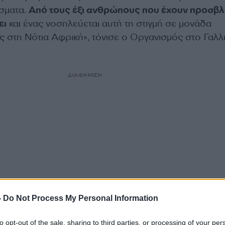
σματα.
Από τους έξι ανθρώπους που έχουν προσβλ
ει
και ένας νοσηλεύεται αυτή τη στιγμή σε μονάδα
ς στη Νότια Αφρική», τόνισε ο Οργανισμός στο Γαλλ
ΔΙΑΦΗΜΙΣΗ
-
Do Not Process My Personal Information
to opt-out of the sale, sharing to third parties, or processing of your per