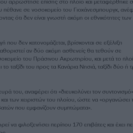
ου αρρώστησε επίσης στο πλοίο και μεταφέρθηκε σ
υ πέθανε σε νοσοκομείο του Γιοχάνεσμπουργκ, ανέ
οντας ότι δεν είναι γνωστή ακόμη οι εθνικότητες των
ή που δεν κατονομάζεται, βρίσκονται σε εξέλιξη
καθοριστεί αν δύο ακόμη ασθενείς θα τεθούν σε
κομείο του Πράσινου Ακρωτηρίου, και μετά το πλο
ι το ταξίδι του προς τα Κανάρια Νησιά, ταξίδι δύο ή 
υρά του, αναφέρει ότι «διευκολύνει τον συντονισμό
και των χειριστών του πλοίου, ώστε να «οργανώσει 
βατών που εμφανίζουν συμπτώματα».
εί να φιλοξενήσει περίπου 170 επιβάτες και έχει π
ος.