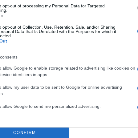
to opt-out of processing my Personal Data for Targeted
ing.
In
o opt-out of Collection, Use, Retention, Sale, and/or Sharing
ersonal Data that Is Unrelated with the Purposes for which it
lected.
Out
consents
o allow Google to enable storage related to advertising like cookies on
evice identifiers in apps.
o allow my user data to be sent to Google for online advertising
s.
to allow Google to send me personalized advertising.
CONFIRM