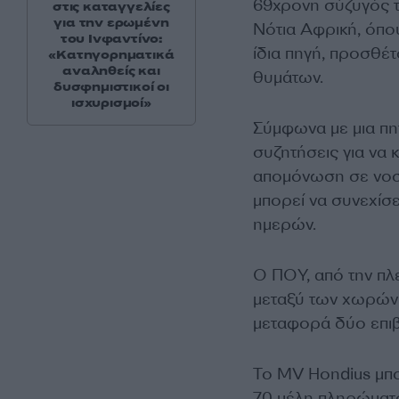
69χρονη σύζυγός τ
στις καταγγελίες
για την ερωμένη
Νότια Αφρική, όπο
του Ινφαντίνο:
ίδια πηγή, προσθέτ
«Κατηγορηματικά
αναληθείς και
θυμάτων.
δυσφημιστικοί οι
ισχυρισμοί»
Σύμφωνα με μια πηγ
συζητήσεις για να 
απομόνωση σε νοσο
μπορεί να συνεχίσε
ημερών.
Ο ΠΟΥ, από την πλε
μεταξύ των χωρών 
μεταφορά δύο επι
Το MV Hondius μπορ
70 μέλη πληρώματ