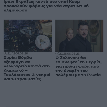
Ιράν: Εκρήξεις κοντά στο νησί Κεσμ
προκαλούν φόβους για νέα στρατιωτική
κλιμάκωση
21:42
06.08.26
21:28
06.08.26
Συρία: Βόμβα
Ο Ζελένσκι θα
εξερράγη σε
επισκεφτεί τη Σερβία,
λεωφορείο κοντά στη
για πρώτη φορά από
Δαμασκό –
την έναρξη του
Τουλάχιστον 2 νεκροί
πολέμου με τη Ρωσία
και 13 τραυματίες