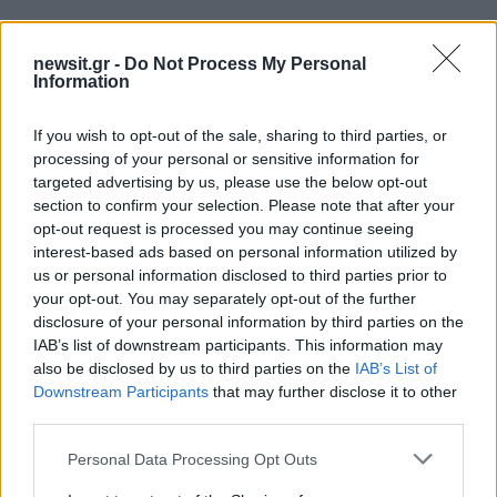
newsit.gr -
Do Not Process My Personal
Information
If you wish to opt-out of the sale, sharing to third parties, or
processing of your personal or sensitive information for
Αν τα χάσατε
targeted advertising by us, please use the below opt-out
section to confirm your selection. Please note that after your
opt-out request is processed you may continue seeing
interest-based ads based on personal information utilized by
us or personal information disclosed to third parties prior to
your opt-out. You may separately opt-out of the further
disclosure of your personal information by third parties on the
IAB’s list of downstream participants. This information may
also be disclosed by us to third parties on the
IAB’s List of
Downstream Participants
that may further disclose it to other
Marfin: Απολογείται
Προσωρινά κρατούμεν
third parties.
σήμερα η 46χρονη που
δήμαρχος, ο μηχανικός
έφτασε από τη Βρετανία –
ο ιδιοκτήτης του αιολι
Please note that this website/app uses one or more Google
Personal Data Processing Opt Outs
Η μεταγωγή στην Ελλάδα
πάρκου για τη φωτιά 
services and may gather and store information including but
και τα στοιχεία που την
Πόρτο Γερμενό και