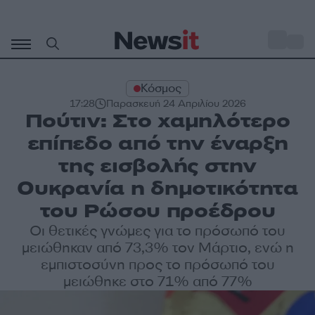
Μετάβαση
σε
o
27
περιεχόμενο
Κόσμος
17:28
Παρασκευή 24 Απριλίου 2026
Πούτιν: Στο χαμηλότερο
επίπεδο από την έναρξη
της εισβολής στην
Ουκρανία η δημοτικότητα
του Ρώσου προέδρου
Οι θετικές γνώμες για το πρόσωπό του
μειώθηκαν από 73,3% τον Μάρτιο, ενώ η
εμπιστοσύνη προς το πρόσωπό του
μειώθηκε στο 71% από 77%