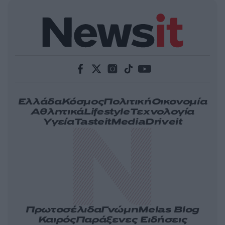
Ελλάδα
Κόσμος
Πολιτική
Οικονομία
Αθλητικά
Lifestyle
Τεχνολογία
Υγεία
Tasteit
Media
Driveit
Πρωτοσέλιδα
Γνώμη
Melas Blog
Καιρός
Παράξενες Ειδήσεις