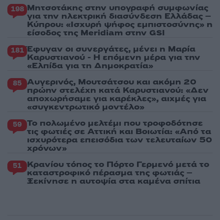
Μητσοτάκης στην υπογραφή συμφωνίας
198
για την ηλεκτρική διασύνδεση Ελλάδας –
Κύπρου: «Ισχυρή ψήφος εμπιστοσύνης» η
είσοδος της Meridiam στην GSI
Έφυγαν οι συνεργάτες, μένει η Μαρία
181
Καρυστιανού - Η επόμενη μέρα για την
«Ελπίδα για τη Δημοκρατία»
Αυγερινός, Μουτσάτσου και ακόμη 20
85
πρώην στελέχη κατά Καρυστιανού: «Δεν
αποχωρήσαμε για καρέκλες», αιχμές για
«συγκεντρωτικό μοντέλο»
Το πολωμένο μελτέμι που τροφοδότησε
59
τις φωτιές σε Αττική και Βοιωτία: «Από τα
ισχυρότερα επεισόδια των τελευταίων 50
χρόνων»
Κρανίου τόπος το Πόρτο Γερμενό μετά το
51
καταστροφικό πέρασμα της φωτιάς –
Ξεκίνησε η αυτοψία στα καμένα σπίτια