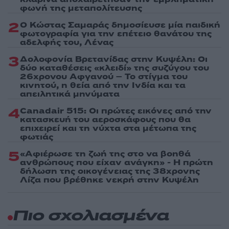
φωνή της μεταπολίτευσης
2
Ο Κώστας Σαμαράς δημοσίευσε μία παιδική
φωτογραφία για την επέτειο θανάτου της
αδελφής του, Λένας
3
Δολοφονία Βρετανίδας στην Κυψέλη: Οι
δύο καταθέσεις «κλειδί» της συζύγου του
26χρονου Αφγανού – Το στίγμα του
κινητού, η θεία από την Ινδία και τα
απειλητικά μηνύματα
4
Canadair 515: Οι πρώτες εικόνες από την
κατασκευή του αεροσκάφους που θα
επιχειρεί και τη νύχτα στα μέτωπα της
φωτιάς
5
«Αφιέρωσε τη ζωή της στο να βοηθά
ανθρώπους που είχαν ανάγκη» - Η πρώτη
δήλωση της οικογένειας της 38χρονης
Λίζα που βρέθηκε νεκρή στην Κυψέλη
Πιο σχολιασμένα