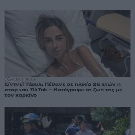
07:37
07.08.26
Σίντνεϊ Τάουλ: Πέθανε σε ηλικία 26 ετών η
σταρ του TikTok – Kατέγραφε τη ζωή της με
τον καρκίνο