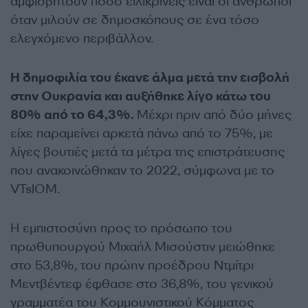
αμφισβητούν πόσο ειλικρινείς είναι οι άνθρωποι
όταν μιλούν σε δημοσκόπους σε ένα τόσο
ελεγχόμενο περιβάλλον.
Η δημοφιλία του έκανε άλμα μετά την εισβολή
στην Ουκρανία και αυξήθηκε λίγο κάτω του
80% από το 64,3%.
Μέχρι πριν από δύο μήνες
είχε παραμείνει αρκετά πάνω από το 75%, με
λίγες βουτιές μετά τα μέτρα της επιστράτευσης
που ανακοινώθηκαν το 2022, σύμφωνα με το
VTsIOM.
Η εμπιστοσύνη προς το πρόσωπο του
πρωθυπουργού Μιχαήλ Μισούστιν μειώθηκε
στο 53,8%, του πρώην προέδρου Ντμίτρι
Μεντβέντεφ έφθασε στο 36,8%, του γενικού
γραμματέα του Κομμουνιστικού Κόμματος