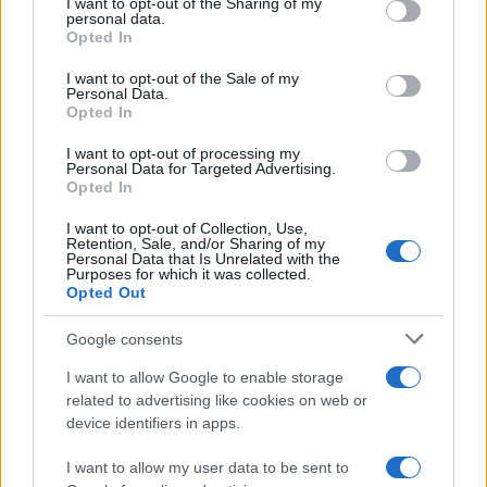
not limited to your visit or usage behaviour. You may click to
I want to opt-out of the Sharing of my
εμπλέκουν
Ξηρονομή
personal data.
grant or deny consent to Google and its third-party tags to
Opted In
use your data for below specified purposes in below Google
consent section.
I want to opt-out of the Sale of my
Σχόλια
Personal Data.
Opted In
I want to opt-out of processing my
Personal Data for Targeted Advertising.
Opted In
Σχολίασε εδώ
I want to opt-out of Collection, Use,
Retention, Sale, and/or Sharing of my
Personal Data that Is Unrelated with the
Purposes for which it was collected.
50 /50
Opted Out
Google consents
I want to allow Google to enable storage
related to advertising like cookies on web or
2000 /2000
device identifiers in apps.
Υποβολή σχολίου
I want to allow my user data to be sent to