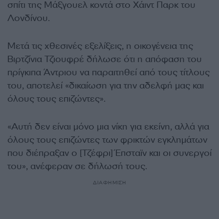
σπίτι της Μάξγουελ κοντά στο Χάιντ Παρκ του
Λονδίνου.
Μετά τις χθεσινές εξελίξεις, η οικογένεια της
Βιρτζίνια Τζιουφρέ δήλωσε ότι η απόφαση του
πρίγκιπα Άντριου να παραιτηθεί από τους τίτλους
του, αποτελεί «δικαίωση για την αδελφή μας και
όλους τους επιζώντες».
«Αυτή δεν είναι μόνο μια νίκη για εκείνη, αλλά για
όλους τους επιζώντες των φρικτών εγκλημάτων
που διέπραξαν ο [Τζέφρι] Έπσταϊν και οι συνεργοί
του», ανέφεραν σε δήλωσή τους.
ΔΙΑΦΗΜΙΣΗ