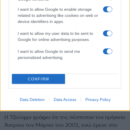
I want to allow Google to enable storage
Αποσπάσματα του βιβλίου, του οποίου ο τίτλος
related to advertising like cookies on web or
είναι Nobody’s Girl και αναμένεται να εκδοθεί την
device identifiers in apps.
επόμενη εβδομάδα, δημοσίευσε προ ημερών ο
I want to allow my user data to be sent to
Guardian.
Google for online advertising purposes.
I want to allow Google to send me
Στο βιβλίο, η Τζιούφρι περιγράφει επίσης τη
personalized advertising.
χειραγώγησή της από τον Τζέφρι Έπστιν, ο
οποίος αυτοκτόνησε ενώ περίμενε τη δίκη του
για κατηγορίες σεξουαλικής εκμετάλλευσης, και
CONFIRM
από την Γκίσλεϊν Μάξγουελ, η οποία φυλακίστηκε
για την πρόσληψη νεαρών κοριτσιών για τον
Έπστιν.
Data Deletion
Data Access
Privacy Policy
Η Τζιούφρι γράφει ότι της σύστησαν τον πρίγκιπα
Άντριου τον Μάρτιο του 2001, ενώ έμενε στο