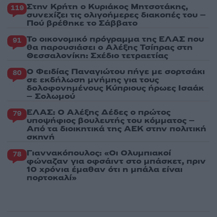
Στην Κρήτη ο Κυριάκος Μητσοτάκης,
119
συνεχίζει τις ολιγοήμερες διακοπές του –
Πού βρέθηκε το Σάββατο
Το οικονομικό πρόγραμμα της ΕΛΑΣ που
91
θα παρουσιάσει ο Αλέξης Τσίπρας στη
Θεσσαλονίκη: Σχέδιο τετραετίας
Ο Φειδίας Παναγιώτου πήγε με σορτσάκι
80
σε εκδήλωση μνήμης για τους
δολοφονημένους Κύπριους ήρωες Ισαάκ
– Σολωμού
ΕΛΑΣ: Ο Αλέξης Δέδες ο πρώτος
79
υποψήφιος βουλευτής του κόμματος –
Από τα διοικητικά της ΑΕΚ στην πολιτική
σκηνή
Γιαννακόπουλος: «Οι Ολυμπιακοί
78
φώναζαν για οφσάιντ στο μπάσκετ, πριν
10 χρόνια έμαθαν ότι η μπάλα είναι
πορτοκαλί»