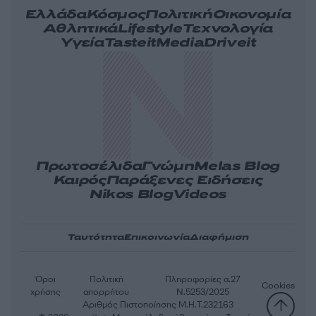
Ελλάδα
Κόσμος
Πολιτική
Οικονομία
Αθλητικά
Lifestyle
Τεχνολογία
Υγεία
Tasteit
Media
Driveit
Πρωτοσέλιδα
Γνώμη
Melas Blog
Καιρός
Παράξενες Ειδήσεις
Nikos Blog
Videos
Ταυτότητα
Επικοινωνία
Διαφήμιση
Όροι
Πολιτική
Πληροφορίες α.27
Cookies
χρήσης
απορρήτου
Ν.5253/2025
Αριθμός Πιστοποίησης Μ.Η.Τ.232163