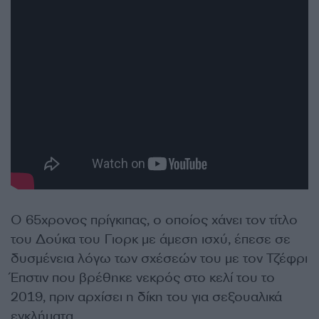
Ο 65χρονος πρίγκιπας, ο οποίος χάνει τον τίτλο
του Δούκα του Γιορκ με άμεση ισχύ, έπεσε σε
δυσμένεια λόγω των σχέσεών του με τον Τζέφρι
Έπστιν που βρέθηκε νεκρός στο κελί του το
2019, πριν αρχίσει η δίκη του για σεξουαλικά
εγκλήματα.