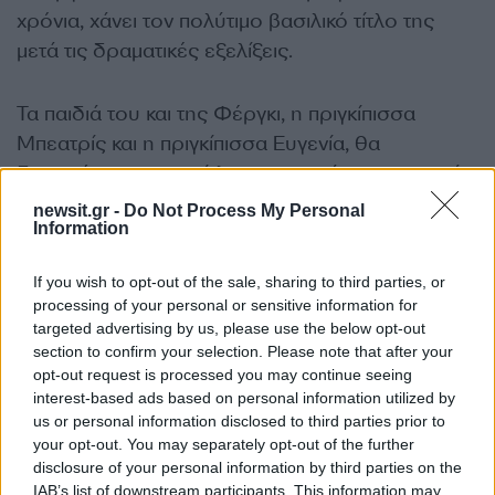
χρόνια, χάνει τον πολύτιμο βασιλικό τίτλο της
μετά τις δραματικές εξελίξεις.
Τα παιδιά του και της Φέργκι, η πριγκίπισσα
Μπεατρίς και η πριγκίπισσα Ευγενία, θα
διατηρήσουν τους τίτλους τους χάρη στη γιαγιά
τους.
newsit.gr -
Do Not Process My Personal
Information
Η Φέργκι, η οποία απέκτησε τον βασιλικό τίτλο
If you wish to opt-out of the sale, sharing to third parties, or
της μόνο μέσω του γάμου της, θα συστήνεται
processing of your personal or sensitive information for
πλέον ως Σάρα Φέργκιουσον.
targeted advertising by us, please use the below opt-out
section to confirm your selection. Please note that after your
opt-out request is processed you may continue seeing
Ο τίτλος της Δούκισσας του Γιορκ ήταν η μόνη
interest-based ads based on personal information utilized by
σύνδεση με τη βασιλική οικογένεια που η Φέργκι
us or personal information disclosed to third parties prior to
είχε διατηρήσει μετά το διαζύγιό της με τον
your opt-out. You may separately opt-out of the further
disclosure of your personal information by third parties on the
Άντριου το 1996.
IAB’s list of downstream participants. This information may