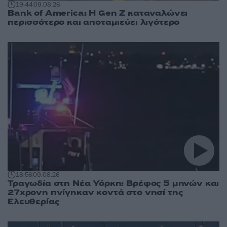
19:44
09.08.26
Bank of America: Η Gen Z καταναλώνει
περισσότερο και αποταμιεύει λιγότερο
18:56
09.08.26
Τραγωδία στη Νέα Υόρκη: Βρέφος 5 μηνών και
27χρονη πνίγηκαν κοντά στο νησί της
Ελευθερίας