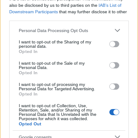
also be disclosed by us to third parties on the
IAB’s List of
Παρά το διαζύγιό τους, το ζευγάρι συνέχισε να
Downstream Participants
that may further disclose it to other
third parties.
ζει μαζί και θα παραμείνει στο πολυτελές Royal
Lodge με 30 υπνοδωμάτια στο Windsor, παρά
Please note that this website/app uses one or more Google
Personal Data Processing Opt Outs
services and may gather and store information including but
την χθεσινή ανακοίνωση.
not limited to your visit or usage behaviour. You may click to
I want to opt-out of the Sharing of my
personal data.
grant or deny consent to Google and its third-party tags to
Opted In
use your data for below specified purposes in below Google
O πρίγκιπας Άντριου «πίστευε ότι
consent section.
I want to opt-out of the Sale of my
το σεξ μαζί μου ήταν κληρονομικό
Personal Data.
Opted In
του δικαίωμα»
I want to opt-out of processing my
Personal Data for Targeted Advertising.
Ο πρίγκιπας Άντριου «πίστευε ότι το να κάνει σεξ
Opted In
μαζί μου ήταν κληρονομικό του δικαίωμα»,
I want to opt-out of Collection, Use,
αναφέρει στο βιβλίο της η Βιρτζίνια Τζιούφρι,
Retention, Sale, and/or Sharing of my
Personal Data that Is Unrelated with the
επιφανής κατήγορος του σεξουαλικού
Purposes for which it was collected.
Opted Out
εγκληματία, η οποία αφαίρεσε τη ζωή της τον
περασμένο Απρίλιο σε ηλικία 41 ετών.
Google consents