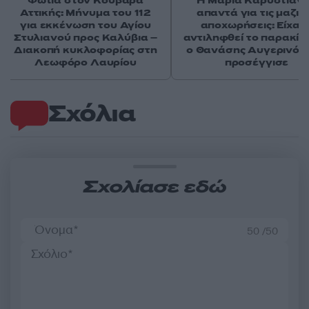
Φωτιά στον Κουβαρά
Η Μαρία Καρυστιαν
Αττικής: Μήνυμα του 112
απαντά για τις μαζικ
για εκκένωση του Αγίου
αποχωρήσεις: Είχαμ
Στυλιανού προς Καλύβια –
αντιληφθεί το παρακίν
Διακοπή κυκλοφορίας στη
ο Θανάσης Αυγερινός 
Λεωφόρο Λαυρίου
προσέγγισε
Σχόλια
Σχολίασε εδώ
50 /50