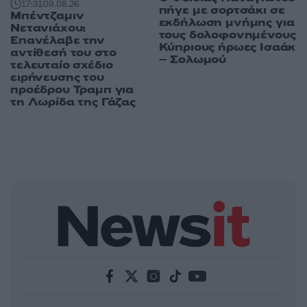
17:31
09.08.26
πήγε με σορτσάκι σε
Μπέντζαμιν
εκδήλωση μνήμης για
Νετανιάχου:
τους δολοφονημένους
Επανέλαβε την
Κύπριους ήρωες Ισαάκ
αντίθεσή του στο
– Σολωμού
τελευταίο σχέδιο
ειρήνευσης του
προέδρου Τραμπ για
τη Λωρίδα της Γάζας