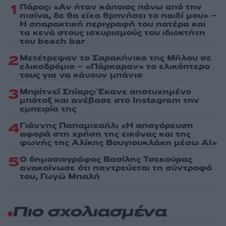
1
Πάρος: «Αν ήταν κάποιος πάνω από την
πισίνα, δε θα είχα θρηνήσει το παιδί μου» –
Η σπαρακτική περιγραφή του πατέρα και
τα κενά στους ισχυρισμούς του ιδιοκτήτη
του beach bar
2
Μετέτρεψαν το Σαρακήνικο της Μήλου σε
ελικοδρόμιο – «Πάρκαραν» το ελικόπτερο
τους για να κάνουν μπάνιο
3
Μπρίτνεϊ Σπίαρς: Έκανε αποτυχημένο
μπότοξ και ανέβασε στο Instagram την
εμπειρία της
4
Γιάννης Παπαμιχαήλ: «Η απαγόρευση
αφορά στη χρήση της εικόνας και της
φωνής της Αλίκης Βουγιουκλάκη μέσω AI»
5
Ο δημοσιογράφος Βασίλης Τσεκούρας
ανακοίνωσε ότι παντρεύεται τη σύντροφό
του, Γωγώ Μπαλή
Πιο σχολιασμένα