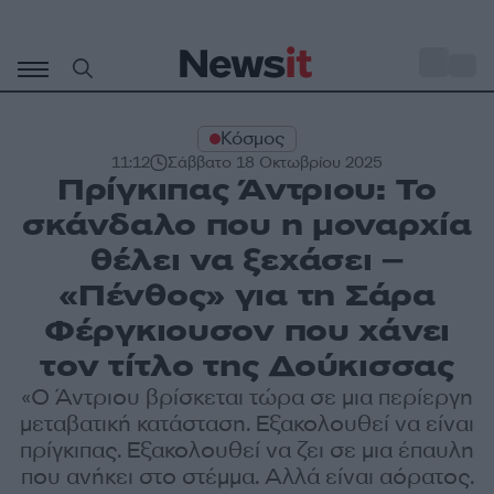
Μετάβαση
σε
o
29
περιεχόμενο
Κόσμος
11:12
Σάββατο 18 Οκτωβρίου 2025
Πρίγκιπας Άντριου: Το
σκάνδαλο που η μοναρχία
θέλει να ξεχάσει –
«Πένθος» για τη Σάρα
Φέργκιουσον που χάνει
τον τίτλο της Δούκισσας
«Ο Άντριου βρίσκεται τώρα σε μια περίεργη
μεταβατική κατάσταση. Εξακολουθεί να είναι
πρίγκιπας. Εξακολουθεί να ζει σε μια έπαυλη
που ανήκει στο στέμμα. Αλλά είναι αόρατος.