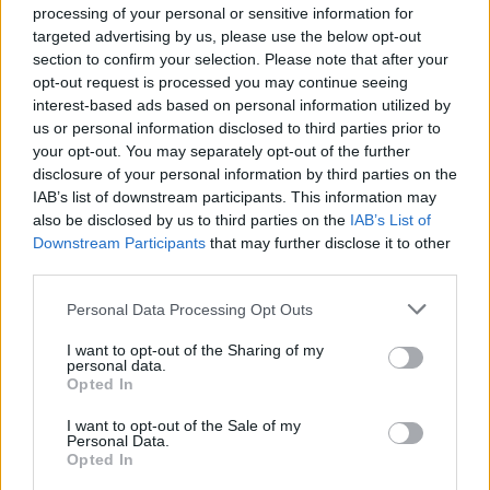
processing of your personal or sensitive information for
targeted advertising by us, please use the below opt-out
Ακολουθήστε το Νewsit.gr στο
Google News
και
ενημερωθείτε πρώτοι για όλη την ειδησεογραφία και τα
section to confirm your selection. Please note that after your
τελευταία νέα
της ημέρας
opt-out request is processed you may continue seeing
interest-based ads based on personal information utilized by
us or personal information disclosed to third parties prior to
your opt-out. You may separately opt-out of the further
disclosure of your personal information by third parties on the
IAB’s list of downstream participants. This information may
Πιο δημοφιλή
also be disclosed by us to third parties on the
IAB’s List of
Downstream Participants
that may further disclose it to other
1
Η Άννα Βίσση ξετρελάθηκε με μπάντα που
third parties.
έπαιζε Τσιτσάνη στο Φισκάρδο και τους
πρότεινε συνεργασία
Please note that this website/app uses one or more Google
Personal Data Processing Opt Outs
services and may gather and store information including but
2
Μαριζέτα Αντωνοπούλου στο newsit.gr: Οι
not limited to your visit or usage behaviour. You may click to
I want to opt-out of the Sharing of my
“σωτήρες” ανήκουν στο χρονοντούλαπο
personal data.
grant or deny consent to Google and its third-party tags to
της ιστορίας
Opted In
use your data for below specified purposes in below Google
3
Κωνσταντίνος Αργυρός και Αλεξάνδρα
consent section.
I want to opt-out of the Sale of my
Νίκα κάνουν διακοπές με πολυτελές γιοτ
Personal Data.
με τα δύο παιδιά τους
Opted In
Θρήνος για τον Λιονέλ Μέσι – Πέθανε ο