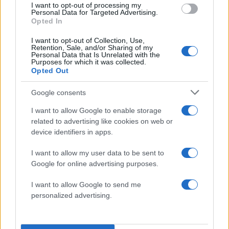
4
I want to opt-out of processing my
πατέρας του, Χόρχε
Personal Data for Targeted Advertising.
Opted In
5
Το 5ο πακέτο βίντεο και φωτογραφιών με
UFO από το Πεντάγωνο - Το «τρίγωνο» και
I want to opt-out of Collection, Use,
οι «ψυχρές σφαίρες»
Retention, Sale, and/or Sharing of my
Personal Data that Is Unrelated with the
Purposes for which it was collected.
Opted Out
Πιο σχολιασμένα
Google consents
Marfin: Η 46χρονη πήρε προθεσμία για
104
να απολογηθεί την Τρίτη – «Είναι αθώα,
I want to allow Google to enable storage
συμμετείχε στη διαδήλωση όπως και
related to advertising like cookies on web or
100.000 άτομα»
device identifiers in apps.
Βγήκαν ξανά τα μαχαίρια στην Ελπίδα
96
για τη Δημοκρατία: «Καρυστιανού,
I want to allow my user data to be sent to
Γρατσία και Γαλανός μετέτρεψαν το
Google for online advertising purposes.
κίνημα σε φοβικό αρχηγικό κόμμα»
Μεταφορές χρημάτων: Πότε μπορεί να
I want to allow Google to send me
84
θεωρηθούν δωρεές και να επιβληθεί
personalized advertising.
φόρος – Τι ισχυεί για τις γονικές παροχές
Απίστευτο κι όμως αληθινό -
80
Aναστέλλονται τα τακτικά ραντεβού του