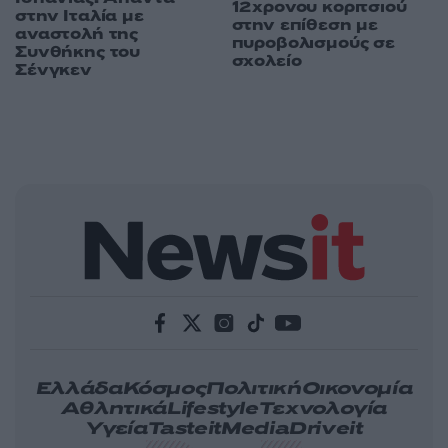
12χρονου κοριτσιού
στην Ιταλία με
στην επίθεση με
αναστολή της
πυροβολισμούς σε
Συνθήκης του
σχολείο
Σένγκεν
Ελλάδα
Κόσμος
Πολιτική
Οικονομία
Αθλητικά
Lifestyle
Τεχνολογία
Υγεία
Tasteit
Media
Driveit