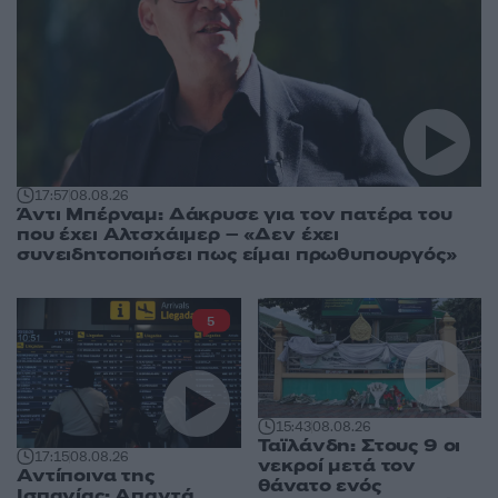
17:57
08.08.26
Άντι Μπέρναμ: Δάκρυσε για τον πατέρα του
που έχει Αλτσχάιμερ – «Δεν έχει
συνειδητοποιήσει πως είμαι πρωθυπουργός»
5
15:43
08.08.26
Ταϊλάνδη: Στους 9 οι
17:15
08.08.26
νεκροί μετά τον
Αντίποινα της
θάνατο ενός
Ισπανίας: Απαντά