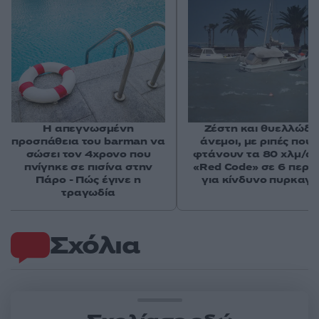
Η απεγνωσμένη
Ζέστη και θυελλώδε
προσπάθεια του barman να
άνεμοι, με ριπές που 
σώσει τον 4χρονο που
φτάνουν τα 80 χλμ/ώρ
πνίγηκε σε πισίνα στην
«Red Code» σε 6 περιο
Πάρο - Πώς έγινε η
για κίνδυνο πυρκαγι
τραγωδία
Σχόλια