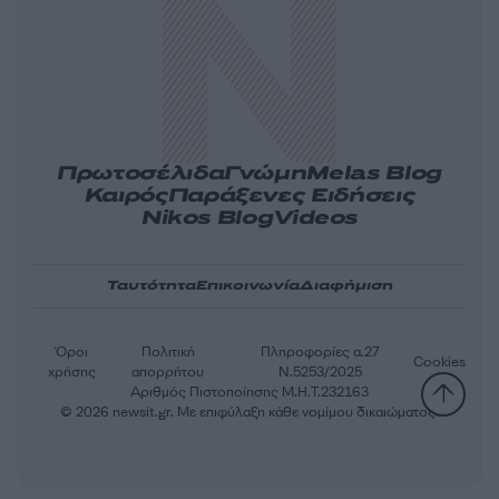
Πρωτοσέλιδα
Γνώμη
Melas Blog
Καιρός
Παράξενες Ειδήσεις
Nikos Blog
Videos
Ταυτότητα
Επικοινωνία
Διαφήμιση
Όροι
Πολιτική
Πληροφορίες α.27
Cookies
χρήσης
απορρήτου
Ν.5253/2025
Αριθμός Πιστοποίησης Μ.Η.Τ.232163
© 2026 newsit.gr. Με επιφύλαξη κάθε νομίμου δικαιώματος.