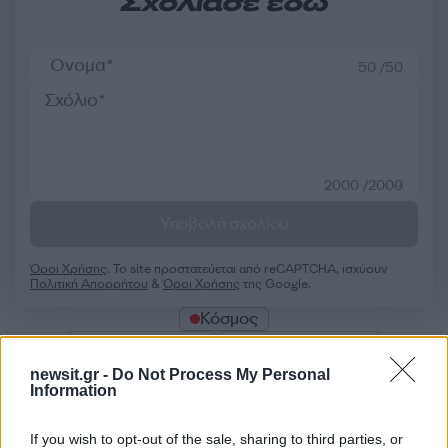
Σχολίασε εδώ
50 /50
2000 /2000
Υποβολή σχολίου
Όροι Χρήσης
. Το site προστατεύεται από reCAPTCHA, ισχύουν
Πολιτική Απορρήτου
&
Όροι Χρήσης
της Google.
Κόσμος
OBAMACARE
ΓΕΡΟΥΣΙΑΣΤΗΣ
ΚΑΤΑΡΓΗΣΗ OBAMACARE
newsit.gr -
Do Not Process My Personal
Information
ΝΤΟΝΑΛΝΤ ΤΡΑΜΠ
ΤΡΑΜΠ
Share:
If you wish to opt-out of the sale, sharing to third parties, or