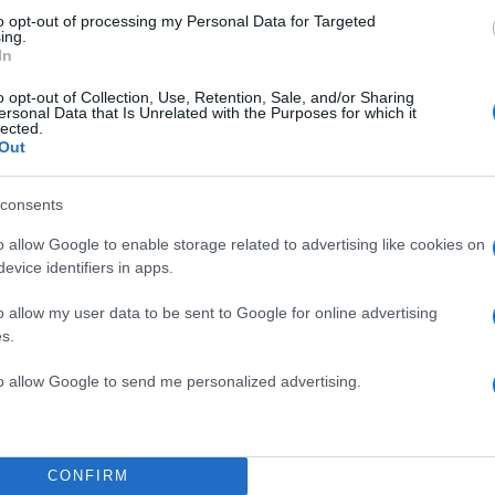
to opt-out of processing my Personal Data for Targeted
ing.
In
o opt-out of Collection, Use, Retention, Sale, and/or Sharing
ersonal Data that Is Unrelated with the Purposes for which it
lected.
Out
 οι εργάτες και το έργο τους
consents
o allow Google to enable storage related to advertising like cookies on
ου Χέοπα, οι Αιγύπτιοι μετέφεραν τεράστια τεμάχια
evice identifiers in apps.
ί, μετέφεραν και γρανίτη βάρους δυόμισι τόνων σε
o allow my user data to be sent to Google for online advertising
ων, περίπου το 2600 π.Χ.
Εργάτες μετέφεραν
s.
.000 τόνους ασβεστόλιθου κατά μήκος του Νείλου
άφη που συγκρατούνταν μεταξύ τους με σχοινιά.
to allow Google to send me personalized advertising.
ς από τον Merer, δίνει μία εικόνα για τον ρόλο που
τη κατασκευή της πυραμίδας. Ο ίδιος περιγράφει πω
CONFIRM