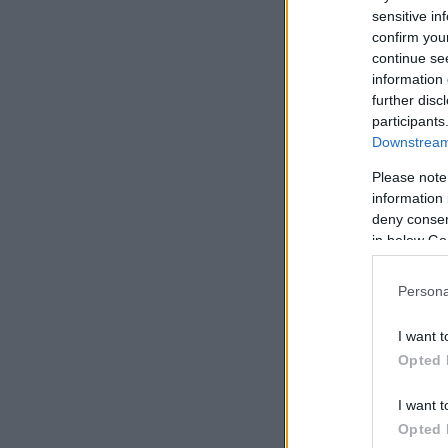
sensitive in
confirm you
continue se
information 
further disc
participants
Downstream 
Please note
information 
deny consent
in below Go
Persona
I want t
Opted 
I want t
Opted 