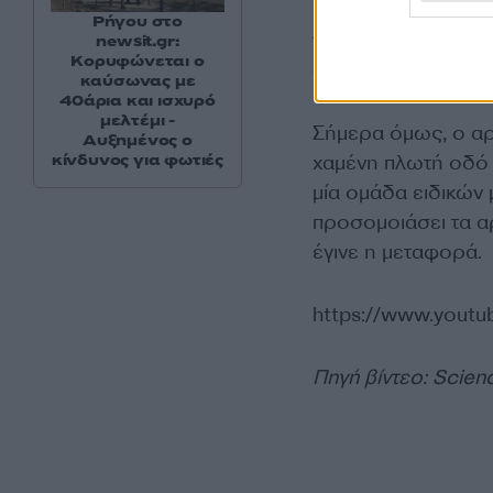
εργάτες του απασχ
Ρήγου στο
γιγαντιαία αναχώμ
newsit.gr:
Κορυφώνεται ο
διοχέτευαν προς 
καύσωνας με
40άρια και ισχυρό
μελτέμι -
Σήμερα όμως, ο α
Αυξημένος ο
κίνδυνος για φωτιές
χαμένη πλωτή οδό 
μία ομάδα ειδικών 
προσομοιάσει τα α
έγινε η μεταφορά.
https://www.yout
Πηγή βίντεο: Scienc