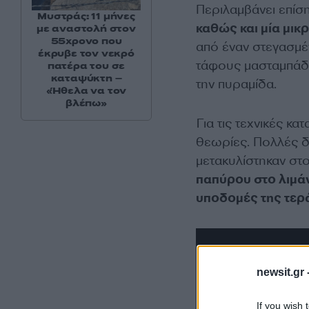
Περιλαμβάνει επίση
Μυστράς: 11 μήνες
καθώς και μία μι
με αναστολή στον
55χρονο που
από έναν στεγασμέ
έκρυβε τον νεκρό
τάφους μασταμπάδε
πατέρα του σε
καταψύκτη –
την πυραμίδα.
«Ήθελα να τον
βλέπω»
Για τις τεχνικές κ
θεωρίες. Πολλές δ
μετακυλίστηκαν στ
παπύρου στο λιμάνι
υποδομές της τερ
newsit.gr 
If you wish 