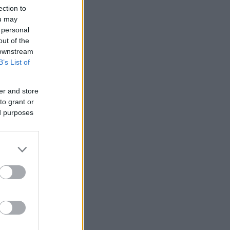
ection to
ou may
 personal
out of the
 downstream
B’s List of
er and store
to grant or
ed purposes