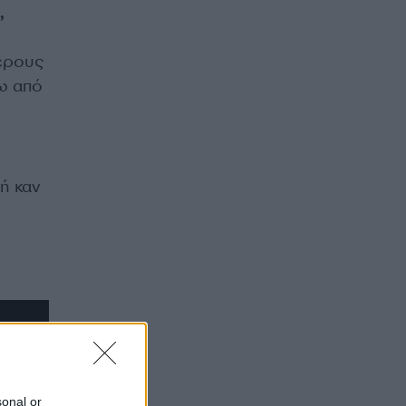
,
τερους
ρω από
ή καν
sonal or