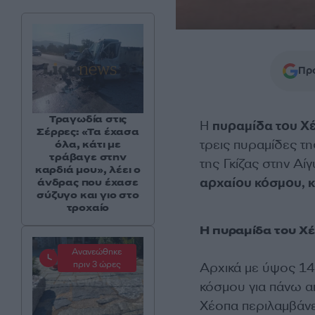
Προ
Τραγωδία στις
Η
πυραμίδα του Χ
Σέρρες: «Τα έχασα
τρεις πυραμίδες τ
όλα, κάτι με
τράβαγε στην
της Γκίζας στην Αί
καρδιά μου», λέει ο
αρχαίου κόσμου, κ
άνδρας που έχασε
σύζυγο και γιο στο
τροχαίο
Η πυραμίδα του Χέ
Ανανεώθηκε
πριν 3 ώρες
Αρχικά με ύψος 146
κόσμου για πάνω α
Χέοπα περιλαμβάνε