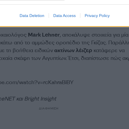
ολήθηκαν και στην διαμόρφωση του τοπίου,
ανοίγον
ατα για να εκτρέψουν το νερό από τον Νείλο. Ύστερ
Data Deletion
Data Access
Privacy Policy
την πυραμίδα, μέσω επίσης κατασκευασμένων κανα
ρχαιολόγος
Mark Lehner
, αποκάλυψε στοιχεία για μία
κάτω από το αμμώδες οροπέδιο της Γκίζας. Παράλλ
με τη βοήθεια ειδικών
ακτίνων λέιζερ
κατάφερε να
ρχαία σκάφη των Αιγυπτίων. Έτσι, διαπίστωσε πώς α
ube.com/watch?v=rcKahraBiBY
eNET και Bright Insight
ΔΙΑΦΗΜΙΣΗ