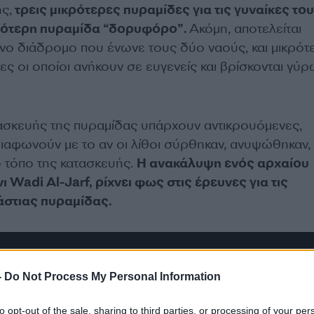
ς,
τρεις μικρότερες πυραμίδες για τις γυναίκες του
κρότερη πυραμίδα “δορυφόρο”.
Ακόμη, αποτελείται
νο διάδρομο που ένωνε τους δύο ναούς, και μικρό
ς οι οποίοι ανήκουν σε ευγενείς και βρίσκονται γύ
ατασκευής της πυραμίδας υπάρχουν αντικρουόμενες,
ιαφωνούν με το αν οι λίθοι σύρθηκαν, ανυψώθηκαν, 
ο τόπο της κατασκευής.
Η ανακάλυψη ενός αρχαίου
 Wadi Al-Jarf, ρίχνει φως στις έρευνες για τις
άστιας πυραμίδας.
-
Do Not Process My Personal Information
to opt-out of the sale, sharing to third parties, or processing of your per