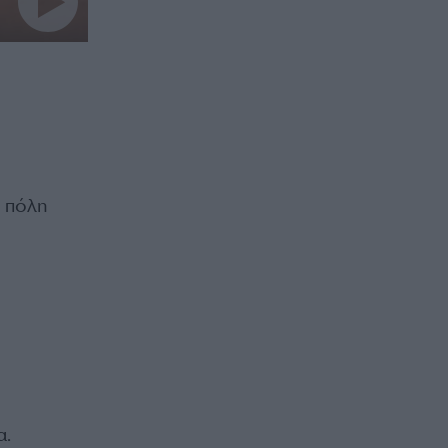
η πόλη
α.