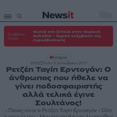
Μετάβαση
σε
o
29
περιεχόμενο
Φωτιά στη Σητεία στην περιοχή
Συμβαίνει
Αχλαδιά – Άμεση επέμβαση της
τώρα:
πυροσβεστικής
Κόσμος
19:21
Τρίτη 5 Δεκεμβρίου 2017
Ρετζέπ Ταγίπ Ερντογάν: Ο
άνθρωπος που ήθελε να
γίνει ποδοσφαιριστής
αλλά τελικά έγινε
Σουλτάνος!
- Ποιος είναι ο Ρετζέπ Ταγίπ Ερντογάν - Όλη
η πορεία του - Μικρός πουλούσε λεμονάδες