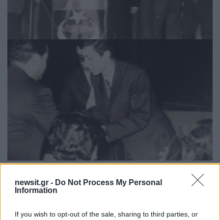
Μετά το πραξικόπημα του 1980 ο Ερντογάν
newsit.gr -
Do Not Process My Personal
Information
ακολούθησε τον Νετσμετίν Ερμπακάν στο
Ισλαμικό Κόμμα Ευημερίας.
If you wish to opt-out of the sale, sharing to third parties, or