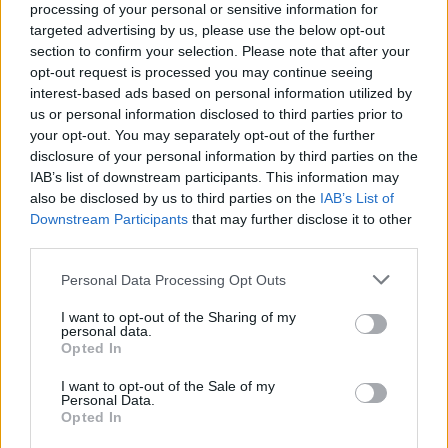
processing of your personal or sensitive information for
targeted advertising by us, please use the below opt-out
section to confirm your selection. Please note that after your
opt-out request is processed you may continue seeing
interest-based ads based on personal information utilized by
us or personal information disclosed to third parties prior to
your opt-out. You may separately opt-out of the further
disclosure of your personal information by third parties on the
IAB’s list of downstream participants. This information may
also be disclosed by us to third parties on the
IAB’s List of
Downstream Participants
that may further disclose it to other
third parties.
Please note that this website/app uses one or more Google
Personal Data Processing Opt Outs
services and may gather and store information including but
not limited to your visit or usage behaviour. You may click to
I want to opt-out of the Sharing of my
Με τον Ερμπακάν
personal data.
grant or deny consent to Google and its third-party tags to
Opted In
use your data for below specified purposes in below Google
Ανέβηκε πολύ γρήγορα στην ιεραρχία του
consent section.
I want to opt-out of the Sale of my
Personal Data.
κόμματος και μάλιστα εξελέγη και βουλευτής το
Opted In
1991 αλλά δεν του επετράπη να καταλάβει την