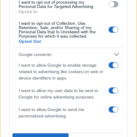
I want to opt-out of processing my
έδρα.
Personal Data for Targeted Advertising.
Opted In
I want to opt-out of Collection, Use,
Δήμαρχος Κωνσταντινούπολης
Retention, Sale, and/or Sharing of my
Personal Data that Is Unrelated with the
Purposes for which it was collected.
Όλα αυτά έως τις τοπικές εκλογές στις 27
Opted Out
Μαρτίου του 1994. Ο Ερντογάν εξελέγη
Google consents
δήμαρχος Κωνσταντινούπολης. Έλυσε βασικά
προβλήματα της πόλης όπως η υδροδότηση, η
I want to allow Google to enable storage
related to advertising like cookies on web or
ρύπανση αλλά και το κυκλοφοριακό χάος.Έκανε
device identifiers in apps.
έργα που έμειναν στην ιστορία όπως πάνω από
50 γέφυρες και πολλούς καινούριους δρόμους.
I want to allow my user data to be sent to
Google for online advertising purposes.
I want to allow Google to send me
personalized advertising.