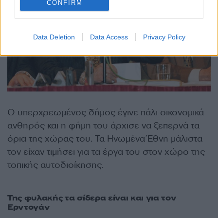
CONFIRM
Data Deletion
Data Access
Privacy Policy
Ο υπερχρεωμένος δήμος έγινε πάλι οικονομικά
ανθηρός και η φήμη του άρχισε να ξεπερνά τα
όρια της χώρας του. Τα Ηνωμένα Έθνη μάλιστα
τον είχαν τιμήσει για τα έργα του στον χώρο της
τοπικής αυτοδιοίκησης.
Της φυλακής τα σίδερα είναι και για τον
Ερντογάν