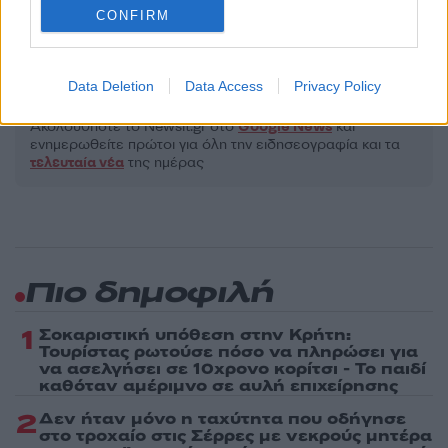
ΟΥΚΡΑΝΙΑ
ΡΩΣΙΑ
CONFIRM
ΤΕΧΝΗΤΗ ΝΟΗΜΟΣΥΝΗ
Share:
Data Deletion
Data Access
Privacy Policy
Ακολουθήστε το Νewsit.gr στο
Google News
και
ενημερωθείτε πρώτοι για όλη την ειδησεογραφία και τα
τελευταία νέα
της ημέρας
Πιο δημοφιλή
1
Σοκαριστική υπόθεση στην Κρήτη:
Τουρίστας ρωτούσε πόσο να πληρώσει για
να ασελγήσει σε 10χρονο κορίτσι - Το παιδί
καθόταν αμέριμνο σε αυλή επιχείρησης
2
Δεν ήταν μόνο η ταχύτητα που οδήγησε
στο τροχαίο στις Σέρρες με νεκρούς μητέρα