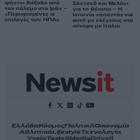
ψάχνει διέξοδο από
Σάντσεθ και Μελόνι
τον πόλεμο στο Ιράν –
για τη Θέουτα – Η
«Περιορισμένες οι
Ισπανία «απαντά» και
επιλογές των ΗΠΑ»
αυτή με ελέγχους στα
σύνορα με Ιταλία
Ελλάδα
Κόσμος
Πολιτική
Οικονομία
Αθλητικά
Lifestyle
Τεχνολογία
Υγεία
Tasteit
Media
Driveit