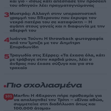
και γιο - «Ίσως κάτι απέσπασε την προσοχή
του οδηγού» λέει πραγματογνώμονας
3
Μυστράς: Αλλαγή στην υπερασπιστική
γραμμή του 55χρονου που έκρυψε τον
νεκρό πατέρα του σε καταψύκτη – Η
αγάπη στους γονείς και η διαφωνία με την
αδερφή του
4
Ιωάννα Τούνη: Η throwback φωτογραφία
από την Ίμπιζα με τον Δημήτρη
Σπυριδωνίδη
5
Τραγωδία στις Σέρρες: «Τα έχασα όλα, κάτι
με τράβαγε στην καρδιά μου», λέει ο
άνδρας που έχασε σύζυγο και γιο στο
τροχαίο
Πιο σχολιασμένα
Marfin: Η 46χρονη πήρε προθεσμία για
101
να απολογηθεί την Τρίτη – «Είναι αθώα,
συμμετείχε στη διαδήλωση όπως και
100.000 άτομα»