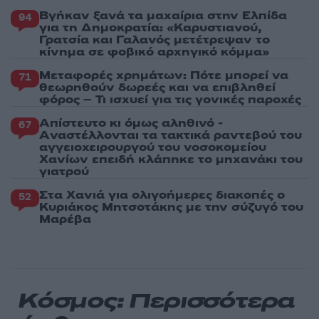
Βγήκαν ξανά τα μαχαίρια στην Ελπίδα
94
για τη Δημοκρατία: «Καρυστιανού,
Γρατσία και Γαλανός μετέτρεψαν το
κίνημα σε φοβικό αρχηγικό κόμμα»
Μεταφορές χρημάτων: Πότε μπορεί να
71
θεωρηθούν δωρεές και να επιβληθεί
φόρος – Τι ισχυεί για τις γονικές παροχές
Απίστευτο κι όμως αληθινό -
67
Aναστέλλονται τα τακτικά ραντεβού του
αγγειοχειρουργού του νοσοκομείου
Χανίων επειδή κλάπηκε το μηχανάκι του
γιατρού
Στα Χανιά για ολιγοήμερες διακοπές ο
52
Κυριάκος Μητσοτάκης με την σύζυγό του
Μαρέβα
Κόσμος: Περισσότερα