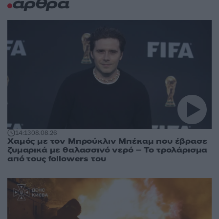
άρθρα
14:13
08.08.26
Χαμός με τον Μπρούκλιν Μπέκαμ που έβρασε
ζυμαρικά με θαλασσινό νερό – Το τρολάρισμα
από τους followers του