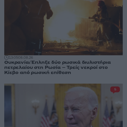
13:05
08.08.26
Ουκρανία: Έπληξε δύο ρωσικά διυλιστήρια
πετρελαίου στη Ρωσία – Τρείς νεκροί στο
Κίεβο από ρωσική επίθεση
5