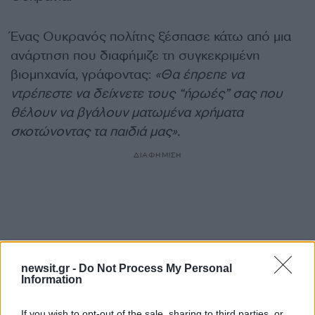
Ένας Ουκρανός πολίτης ξέσπασε κάτω από μια
ανάρτηση που διαφήμιζε τη συγκεκριμένη
βιομηχανία, γράφοντας:
«Θα έπρεπε να
ντρέπεστε να δείχνετε τους “ήρωές” σας που
θέλουν να βγάλουν ματωμένα χρήματα
σκοτώνοντας τα παιδιά μας».
ΔΙΑΦΗΜΙΣΗ
newsit.gr -
Do Not Process My Personal
Information
If you wish to opt-out of the sale, sharing to third parties, or