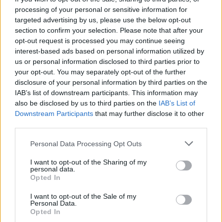
processing of your personal or sensitive information for
targeted advertising by us, please use the below opt-out
section to confirm your selection. Please note that after your
Αν τα χάσατε
opt-out request is processed you may continue seeing
interest-based ads based on personal information utilized by
us or personal information disclosed to third parties prior to
Ανανεώθηκε πριν
your opt-out. You may separately opt-out of the further
7 λεπτά
disclosure of your personal information by third parties on the
IAB’s list of downstream participants. This information may
also be disclosed by us to third parties on the
IAB’s List of
Downstream Participants
that may further disclose it to other
third parties.
Please note that this website/app uses one or more Google
Personal Data Processing Opt Outs
Θρίλερ στον Λυκαβηττό:
Συναγερμός για φωτιέ
services and may gather and store information including but
Βρέθηκε πτώμα σε σπηλιά
επόμενα 24ωρα: Άνε
not limited to your visit or usage behaviour. You may click to
I want to opt-out of the Sharing of my
κοντά στο εκκλησάκι των
έως 9 μποφόρ και 39°
personal data.
grant or deny consent to Google and its third-party tags to
Αγίων Ισιδώρων -
Αττική και Βοιωτία στ
Opted In
Φωτογραφίες από το
«επικίνδυνες» περιοχ
use your data for below specified purposes in below Google
σημείο
consent section.
I want to opt-out of the Sale of my
Personal Data.
Opted In