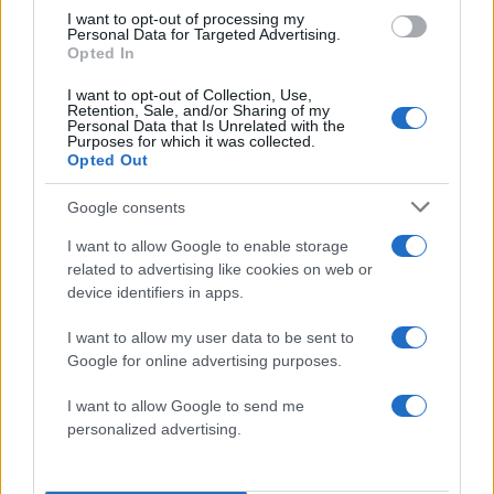
Σχόλια
I want to opt-out of processing my
Personal Data for Targeted Advertising.
Opted In
I want to opt-out of Collection, Use,
Retention, Sale, and/or Sharing of my
Personal Data that Is Unrelated with the
Σχολίασε εδώ
Purposes for which it was collected.
Opted Out
50 /50
Google consents
I want to allow Google to enable storage
related to advertising like cookies on web or
device identifiers in apps.
2000 /2000
I want to allow my user data to be sent to
Google for online advertising purposes.
Υποβολή σχολίου
I want to allow Google to send me
Όροι Χρήσης
. Το site προστατεύεται από reCAPTCHA, ισχύουν
personalized advertising.
Πολιτική Απορρήτου
&
Όροι Χρήσης
της Google.
Κόσμος