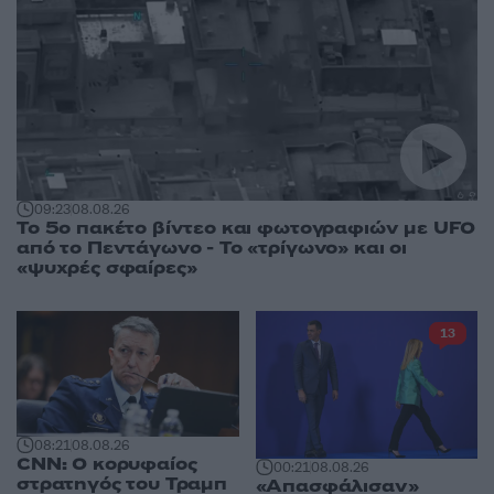
09:23
08.08.26
Το 5ο πακέτο βίντεο και φωτογραφιών με UFO
από το Πεντάγωνο - Το «τρίγωνο» και οι
«ψυχρές σφαίρες»
13
08:21
08.08.26
CNN: Ο κορυφαίος
00:21
08.08.26
στρατηγός του Τραμπ
«Απασφάλισαν»