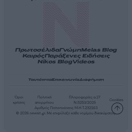
Πρωτοσέλιδα
Γνώμη
Melas Blog
Καιρός
Παράξενες Ειδήσεις
Nikos Blog
Videos
Ταυτότητα
Επικοινωνία
Διαφήμιση
Όροι
Πολιτική
Πληροφορίες α.27
Cookies
χρήσης
απορρήτου
Ν.5253/2025
Αριθμός Πιστοποίησης Μ.Η.Τ.232163
© 2026 newsit.gr. Με επιφύλαξη κάθε νομίμου δικαιώματος.