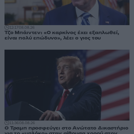
12:17
08.08.26
Τζο Μπάιντεν: «Ο καρκίνος έχει εξαπλωθεί,
είναι πολύ επώδυνο», λέει ο γιος του
11:36
08.08.26
Ο Τραμπ προσφεύγει στο Ανώτατο Δικαστήριο
για το «μπλόκο» στην αίθουσα χορού στον