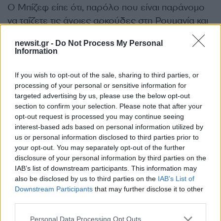
Ο Μπίζεφ είπε ότι, παρόλο που είναι παράνομο
να ταΐζετε τις άγριες αρκούδες στη Ρουμανία και
τιμωρείται με υψηλό πρόστιμο, πωλούνται
newsit.gr -
Do Not Process My Personal
τρόφιμα σε στάσεις για τη σίτιση των ζώων.
Information
ΔΙΑΦΗΜΙΣΗ
If you wish to opt-out of the sale, sharing to third parties, or
processing of your personal or sensitive information for
targeted advertising by us, please use the below opt-out
section to confirm your selection. Please note that after your
opt-out request is processed you may continue seeing
interest-based ads based on personal information utilized by
us or personal information disclosed to third parties prior to
your opt-out. You may separately opt-out of the further
disclosure of your personal information by third parties on the
IAB’s list of downstream participants. This information may
also be disclosed by us to third parties on the
IAB’s List of
Downstream Participants
that may further disclose it to other
third parties.
Αν τα χάσατε
Please note that this website/app uses one or more Google
Personal Data Processing Opt Outs