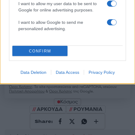
I want to allow my user data to be sent to
Σχολίασε εδώ
Google for online advertising purposes.
I want to allow Google to send me
50 /50
personalized advertising.
CONFIRM
2000 /2000
Data Deletion
Υποβολή σχολίου
Data Access
Privacy Policy
Όροι Χρήσης
. Το site προστατεύεται από reCAPTCHA, ισχύουν
Πολιτική Απορρήτου
&
Όροι Χρήσης
της Google.
Κόσμος
ΑΡΚΟΥΔΑ
ΡΟΥΜΑΝΙΑ
Share: