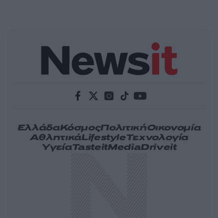
Ελλάδα
Κόσμος
Πολιτική
Οικονομία
Αθλητικά
Lifestyle
Τεχνολογία
Υγεία
Tasteit
Media
Driveit