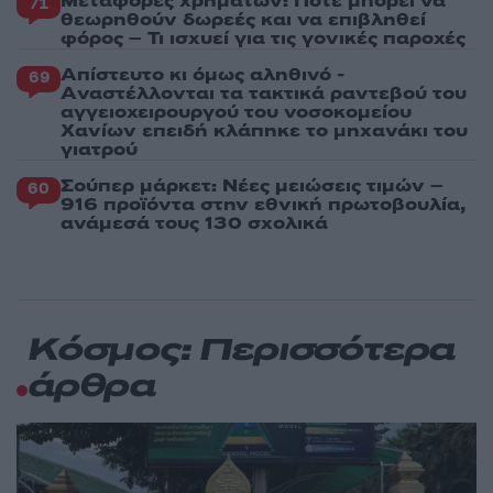
Μεταφορές χρημάτων: Πότε μπορεί να
71
θεωρηθούν δωρεές και να επιβληθεί
φόρος – Τι ισχυεί για τις γονικές παροχές
Απίστευτο κι όμως αληθινό -
69
Aναστέλλονται τα τακτικά ραντεβού του
αγγειοχειρουργού του νοσοκομείου
Χανίων επειδή κλάπηκε το μηχανάκι του
γιατρού
Σούπερ μάρκετ: Νέες μειώσεις τιμών –
60
916 προϊόντα στην εθνική πρωτοβουλία,
ανάμεσά τους 130 σχολικά
Κόσμος: Περισσότερα
άρθρα