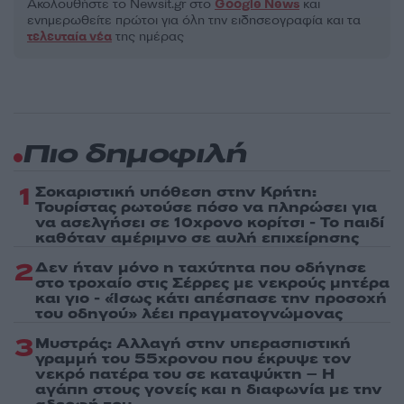
Ακολουθήστε το Νewsit.gr στο
Google News
και
ενημερωθείτε πρώτοι για όλη την ειδησεογραφία και τα
τελευταία νέα
της ημέρας
Πιο δημοφιλή
1
Σοκαριστική υπόθεση στην Κρήτη:
Τουρίστας ρωτούσε πόσο να πληρώσει για
να ασελγήσει σε 10χρονο κορίτσι - Το παιδί
καθόταν αμέριμνο σε αυλή επιχείρησης
2
Δεν ήταν μόνο η ταχύτητα που οδήγησε
στο τροχαίο στις Σέρρες με νεκρούς μητέρα
και γιο - «Ίσως κάτι απέσπασε την προσοχή
του οδηγού» λέει πραγματογνώμονας
3
Μυστράς: Αλλαγή στην υπερασπιστική
γραμμή του 55χρονου που έκρυψε τον
νεκρό πατέρα του σε καταψύκτη – Η
αγάπη στους γονείς και η διαφωνία με την