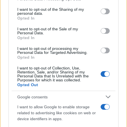
services and may gather and store information including but
not limited to your visit or usage behaviour. You may click to
I want to opt-out of the Sharing of my
personal data.
grant or deny consent to Google and its third-party tags to
Opted In
use your data for below specified purposes in below Google
consent section.
I want to opt-out of the Sale of my
Personal Data.
Opted In
I want to opt-out of processing my
Personal Data for Targeted Advertising.
Opted In
Σε 57χρονη αγνοούμενη
Έως τον Οκτώβριο 
από την Κυψέλη ανήκει η
έξαρση των κρουσμά
σορός που βρέθηκε στον
του ιού του Δυτικού Νε
I want to opt-out of Collection, Use,
Retention, Sale, and/or Sharing of my
Λυκαβηττό - Από πτώση ο
- Τα συμπτώματα που 
Personal Data that Is Unrelated with the
θάνατός της
πρέπει να αγνοήσου
Purposes for which it was collected.
Opted Out
Google consents
Σχόλια
I want to allow Google to enable storage
related to advertising like cookies on web or
device identifiers in apps.