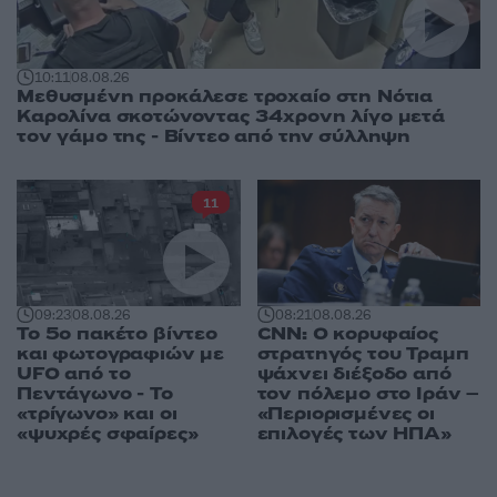
10:11
08.08.26
Μεθυσμένη προκάλεσε τροχαίο στη Νότια
Καρολίνα σκοτώνοντας 34χρονη λίγο μετά
τον γάμο της - Βίντεο από την σύλληψη
11
09:23
08.08.26
08:21
08.08.26
Το 5ο πακέτο βίντεο
CNN: Ο κορυφαίος
και φωτογραφιών με
στρατηγός του Τραμπ
UFO από το
ψάχνει διέξοδο από
Πεντάγωνο - Το
τον πόλεμο στο Ιράν –
«τρίγωνο» και οι
«Περιορισμένες οι
«ψυχρές σφαίρες»
επιλογές των ΗΠΑ»