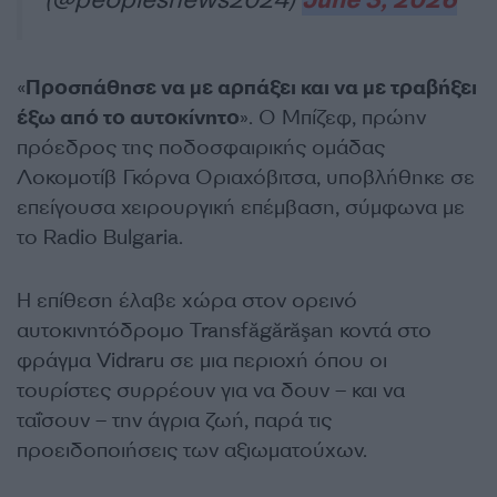
«
Προσπάθησε να με αρπάξει και να με τραβήξει
έξω από το αυτοκίνητο
». Ο Μπίζεφ, πρώην
πρόεδρος της ποδοσφαιρικής ομάδας
Λοκομοτίβ Γκόρνα Οριαχόβιτσα, υποβλήθηκε σε
επείγουσα χειρουργική επέμβαση, σύμφωνα με
το Radio Bulgaria.
Η επίθεση έλαβε χώρα στον ορεινό
αυτοκινητόδρομο Transfăgărăşan κοντά στο
φράγμα Vidraru σε μια περιοχή όπου οι
τουρίστες συρρέουν για να δουν – και να
ταΐσουν – την άγρια ​​ζωή, παρά τις
προειδοποιήσεις των αξιωματούχων.