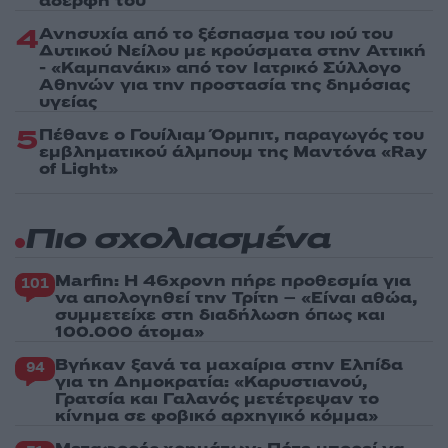
αδερφή του
4
Ανησυχία από το ξέσπασμα του ιού του
Δυτικού Νείλου με κρούσματα στην Αττική
- «Καμπανάκι» από τον Ιατρικό Σύλλογο
Αθηνών για την προστασία της δημόσιας
υγείας
5
Πέθανε ο Γουίλιαμ Όρμπιτ, παραγωγός του
εμβληματικού άλμπουμ της Μαντόνα «Ray
of Light»
Πιο σχολιασμένα
Marfin: Η 46χρονη πήρε προθεσμία για
101
να απολογηθεί την Τρίτη – «Είναι αθώα,
συμμετείχε στη διαδήλωση όπως και
100.000 άτομα»
Βγήκαν ξανά τα μαχαίρια στην Ελπίδα
94
για τη Δημοκρατία: «Καρυστιανού,
Γρατσία και Γαλανός μετέτρεψαν το
κίνημα σε φοβικό αρχηγικό κόμμα»