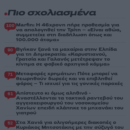
Πιο σχολιασμένα
Marfin: Η 46χρονη πήρε προθεσμία για
100
να απολογηθεί την Τρίτη – «Είναι αθώα,
συμμετείχε στη διαδήλωση όπως και
100.000 άτομα»
Βγήκαν ξανά τα μαχαίρια στην Ελπίδα
90
για τη Δημοκρατία: «Καρυστιανού,
Γρατσία και Γαλανός μετέτρεψαν το
κίνημα σε φοβικό αρχηγικό κόμμα»
Μεταφορές χρημάτων: Πότε μπορεί να
71
θεωρηθούν δωρεές και να επιβληθεί
φόρος – Τι ισχυεί για τις γονικές παροχές
Απίστευτο κι όμως αληθινό -
61
Aναστέλλονται τα τακτικά ραντεβού του
αγγειοχειρουργού του νοσοκομείου
Χανίων επειδή κλάπηκε το μηχανάκι του
γιατρού
Στα Χανιά για ολιγοήμερες διακοπές ο
52
Κυριάκος Μητσοτάκης με την σύζυγό του