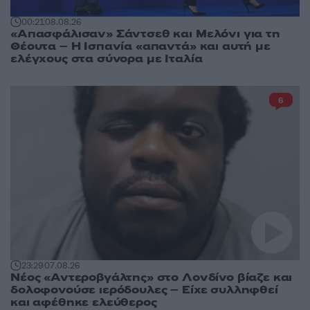
00:21
08.08.26
«Απασφάλισαν» Σάντσεθ και Μελόνι για τη
Θέουτα – Η Ισπανία «απαντά» και αυτή με
ελέγχους στα σύνορα με Ιταλία
6
23:29
07.08.26
Νέος «Αντεροβγάλτης» στο Λονδίνο βίαζε και
δολοφονούσε ιερόδουλες – Είχε συλληφθεί
και αφέθηκε ελεύθερος