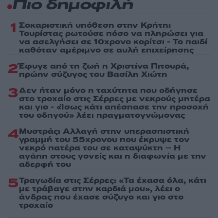
Πιο δημοφιλή
1
Σοκαριστική υπόθεση στην Κρήτη:
Τουρίστας ρωτούσε πόσο να πληρώσει για
να ασελγήσει σε 10χρονο κορίτσι - Το παιδί
καθόταν αμέριμνο σε αυλή επιχείρησης
2
Έφυγε από τη ζωή η Χριστίνα Πιτουρά,
πρώην σύζυγος του Βασίλη Χιώτη
3
Δεν ήταν μόνο η ταχύτητα που οδήγησε
στο τροχαίο στις Σέρρες με νεκρούς μητέρα
και γιο - «Ίσως κάτι απέσπασε την προσοχή
του οδηγού» λέει πραγματογνώμονας
4
Μυστράς: Αλλαγή στην υπερασπιστική
γραμμή του 55χρονου που έκρυψε τον
νεκρό πατέρα του σε καταψύκτη – Η
αγάπη στους γονείς και η διαφωνία με την
αδερφή του
5
Τραγωδία στις Σέρρες: «Τα έχασα όλα, κάτι
με τράβαγε στην καρδιά μου», λέει ο
άνδρας που έχασε σύζυγο και γιο στο
τροχαίο