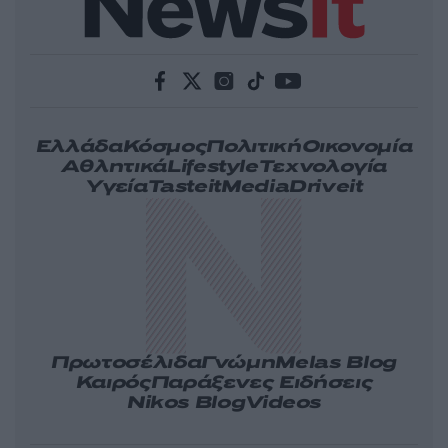
Ελλάδα
Κόσμος
Πολιτική
Οικονομία
Αθλητικά
Lifestyle
Τεχνολογία
Υγεία
Tasteit
Media
Driveit
Πρωτοσέλιδα
Γνώμη
Melas Blog
Καιρός
Παράξενες Ειδήσεις
Nikos Blog
Videos