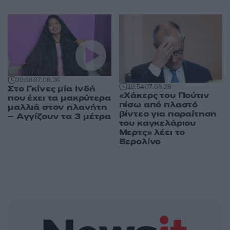
20:18
07.08.26
19:54
07.08.26
Στο Γκίνες μία Ινδή
«Χάκερς του Πούτιν
που έχει τα μακρύτερα
πίσω από πλαστό
μαλλιά στον πλανήτη
βίντεο για παραίτηση
– Αγγίζουν τα 3 μέτρα
του καγκελάριου
Μερτς» λέει το
Βερολίνο