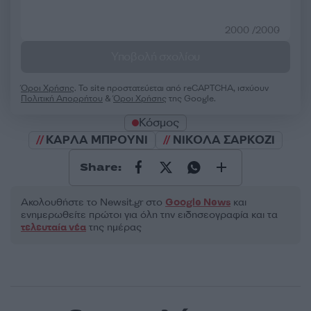
2000 /2000
Υποβολή σχολίου
Όροι Χρήσης
. Το site προστατεύεται από reCAPTCHA, ισχύουν
Πολιτική Απορρήτου
&
Όροι Χρήσης
της Google.
Κόσμος
ΚΑΡΛΑ ΜΠΡΟΥΝΙ
ΝΙΚΟΛΑ ΣΑΡΚΟΖΙ
Share:
Ακολουθήστε το Νewsit.gr στο
Google News
και
ενημερωθείτε πρώτοι για όλη την ειδησεογραφία και τα
τελευταία νέα
της ημέρας