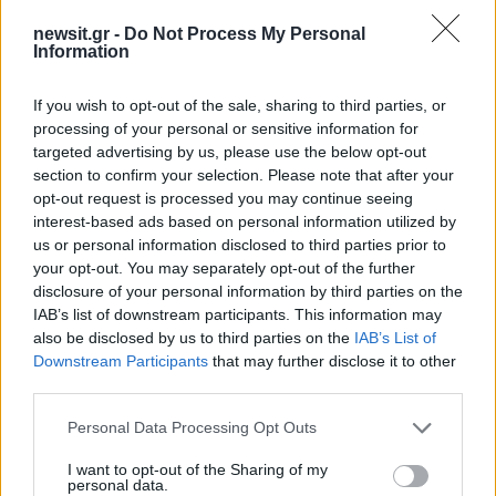
ηλεκτρονικού βραχιολιού δεν γίνεται άμεσα. Η
newsit.gr -
Do Not Process My Personal
Information
Εισαγγελία ωστόσο οφείλει σε διάστημα 30
ημερών να παραπέμψει το θέμα στον δικαστή
If you wish to opt-out of the sale, sharing to third parties, or
που είναι αρμόδιος για τον καθορισμό των όρων
processing of your personal or sensitive information for
της ποινής για τον πρώην αρχηγό του κράτους.
targeted advertising by us, please use the below opt-out
section to confirm your selection. Please note that after your
opt-out request is processed you may continue seeing
«Ο εισαγγελέας έχει στη διάθεσή του προθεσμία
interest-based ads based on personal information utilized by
ενός μήνα από την ετυμηγορία να αναθέσει στον
us or personal information disclosed to third parties prior to
αρμόδιο δικαστή την εκδίκαση της υπόθεσης, ο
your opt-out. You may separately opt-out of the further
disclosure of your personal information by third parties on the
οποίος καλείται να καθορίσει τους όρους της
IAB’s list of downstream participants. This information may
καταδίκης εντός τετραμήνου από την ημέρα
also be disclosed by us to third parties on the
IAB’s List of
έκδοσης της απόφασης. Η διαδικασία αυτή είναι
Downstream Participants
that may further disclose it to other
third parties.
σε εξέλιξη», δήλωσε το γραφείο της εισαγγελίας
του Παρισιού.
Please note that this website/app uses one or more Google
Personal Data Processing Opt Outs
services and may gather and store information including but
ΔΙΑΦΗΜΙΣΗ
not limited to your visit or usage behaviour. You may click to
I want to opt-out of the Sharing of my
personal data.
grant or deny consent to Google and its third-party tags to