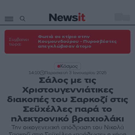
Μετάβαση
σε
o
31
περιεχόμενο
Φωτιά σε κτίριο στην
Συμβαίνει
Κουμουνδούρου - Πυροσβέστες
τώρα:
απεγκλώβισαν άτομο
Κόσμος
14:10
Παρασκευή 3 Ιανουαρίου 2025
Σάλος με τις
Χριστουγεννιάτικες
διακοπές του Σαρκοζί στις
Σεϋχέλλες παρά το
ηλεκτρονικό βραχιολάκι
Την οικογενειακή απόδραση του Νικολά
Σαρκοζί στις Σεϋχέλες «πρόδωσε» η κόρη