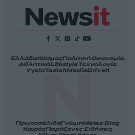
Ελλάδα
Κόσμος
Πολιτική
Οικονομία
Αθλητικά
Lifestyle
Τεχνολογία
Υγεία
Tasteit
Media
Driveit
Πρωτοσέλιδα
Γνώμη
Melas Blog
Καιρός
Παράξενες Ειδήσεις