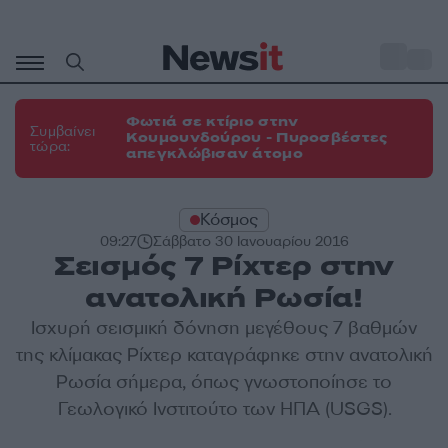
Μετάβαση
σε
o
31
περιεχόμενο
Φωτιά σε κτίριο στην
Συμβαίνει
Κουμουνδούρου - Πυροσβέστες
τώρα:
απεγκλώβισαν άτομο
Κόσμος
09:27
Σάββατο 30 Ιανουαρίου 2016
Σεισμός 7 Ρίχτερ στην
ανατολική Ρωσία!
Ισχυρή σεισμική δόνηση μεγέθους 7 βαθμών
της κλίμακας Ρίχτερ καταγράφηκε στην ανατολική
Ρωσία σήμερα, όπως γνωστοποίησε το
Γεωλογικό Ινστιτούτο των ΗΠΑ (USGS).