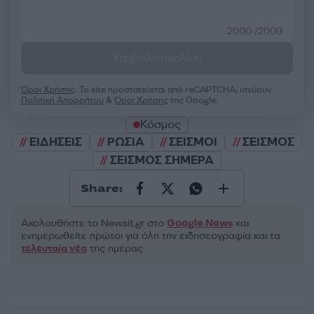
2000 /2000
Υποβολή σχολίου
Όροι Χρήσης
. Το site προστατεύεται από reCAPTCHA, ισχύουν
Πολιτική Απορρήτου
&
Όροι Χρήσης
της Google.
Κόσμος
ΕΙΔΗΣΕΙΣ
ΡΩΣΙΑ
ΣΕΙΣΜΟΙ
ΣΕΙΣΜΟΣ
ΣΕΙΣΜΟΣ ΣΗΜΕΡΑ
Share:
Ακολουθήστε το Νewsit.gr στο
Google News
και
ενημερωθείτε πρώτοι για όλη την ειδησεογραφία και τα
τελευταία νέα
της ημέρας