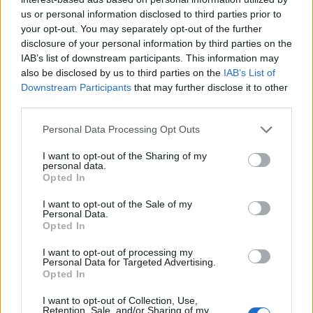
Πιο σχολιασμένα
us or personal information disclosed to third parties prior to
your opt-out. You may separately opt-out of the further
Canadair 515: Οι πρώτες εικόνες από την
132
κατασκευή του αεροσκάφους που θα
disclosure of your personal information by third parties on the
επιχειρεί και τη νύχτα στα μέτωπα της
IAB’s list of downstream participants. This information may
φωτιάς
also be disclosed by us to third parties on the
IAB’s List of
Downstream Participants
that may further disclose it to other
Marfin: Η 46χρονη πήρε προθεσμία για
100
να απολογηθεί την Τρίτη – «Είναι αθώα,
third parties.
συμμετείχε στη διαδήλωση όπως και
100.000 άτομα»
Please note that this website/app uses one or more Google
Personal Data Processing Opt Outs
services and may gather and store information including but
Βγήκαν ξανά τα μαχαίρια στην Ελπίδα
90
not limited to your visit or usage behaviour. You may click to
I want to opt-out of the Sharing of my
για τη Δημοκρατία: «Καρυστιανού,
personal data.
grant or deny consent to Google and its third-party tags to
Γρατσία και Γαλανός μετέτρεψαν το
Opted In
κίνημα σε φοβικό αρχηγικό κόμμα»
use your data for below specified purposes in below Google
consent section.
I want to opt-out of the Sale of my
Μεταφορές χρημάτων: Πότε μπορεί να
71
Personal Data.
θεωρηθούν δωρεές και να επιβληθεί
Opted In
φόρος – Τι ισχυεί για τις γονικές παροχές
I want to opt-out of processing my
Απίστευτο κι όμως αληθινό -
60
Personal Data for Targeted Advertising.
Aναστέλλονται τα τακτικά ραντεβού του
Opted In
αγγειοχειρουργού του νοσοκομείου
Χανίων επειδή κλάπηκε το μηχανάκι του
γιατρού
I want to opt-out of Collection, Use,
Retention, Sale, and/or Sharing of my