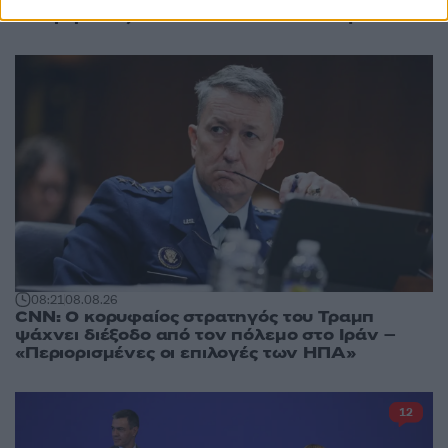
τον γάμο της - Βίντεο από την σύλληψη
08:21
08.08.26
CNN: Ο κορυφαίος στρατηγός του Τραμπ
ψάχνει διέξοδο από τον πόλεμο στο Ιράν –
«Περιορισμένες οι επιλογές των ΗΠΑ»
12