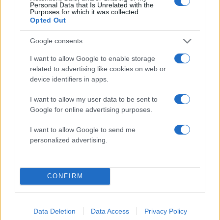
Personal Data that Is Unrelated with the
Purposes for which it was collected.
Opted Out
Google consents
Κόσμος: Περισσότερα
I want to allow Google to enable storage
άρθρα
related to advertising like cookies on web or
device identifiers in apps.
I want to allow my user data to be sent to
Google for online advertising purposes.
I want to allow Google to send me
personalized advertising.
CONFIRM
10:11
08.08.26
Μεθυσμένη προκάλεσε τροχαίο στη Νότια
Data Deletion
Data Access
Privacy Policy
Καρολίνα σκοτώνοντας 34χρονη λίγο μετά