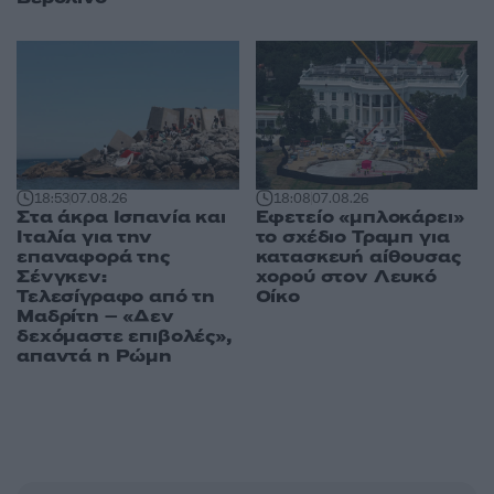
18:53
07.08.26
18:08
07.08.26
Στα άκρα Ισπανία και
Εφετείο «μπλοκάρει»
Ιταλία για την
το σχέδιο Τραμπ για
επαναφορά της
κατασκευή αίθουσας
Σένγκεν:
χορού στον Λευκό
Τελεσίγραφο από τη
Οίκο
Μαδρίτη – «Δεν
δεχόμαστε επιβολές»,
απαντά η Ρώμη