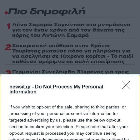
Πιο δημοφιλή
1
Λένα Σαμαρά: Συγκίνηση στο μνημόσυνο
για τον έναν χρόνο από τον θάνατο της
κόρης του Αντώνη Σαμαρά
2
Σοκαριστική υπόθεση στην Κρήτη:
Τουρίστας ρωτούσε πόσο να πληρώσει για
να ασελγήσει σε 10χρονο κορίτσι - Το παιδί
καθόταν αμέριμνο σε αυλή επιχείρησης
3
Γερμανία: Συνελήφθη 31χρονος για τρεις
ανθρωποκτονίες μελών της greek mafia
4
newsit.gr -
Do Not Process My Personal
Έφυγε από τη ζωή η Χριστίνα Πιτουρά,
Information
πρώην σύζυγος του Βασίλη Χιώτη
5
Δεν ήταν μόνο η ταχύτητα που οδήγησε
If you wish to opt-out of the sale, sharing to third parties, or
στο τροχαίο στις Σέρρες με νεκρούς μητέρα
και γιο - «Ίσως κάτι απέσπασε την προσοχή
processing of your personal or sensitive information for
του οδηγού» λέει πραγματογνώμονας
targeted advertising by us, please use the below opt-out
section to confirm your selection. Please note that after your
opt-out request is processed you may continue seeing
interest-based ads based on personal information utilized by