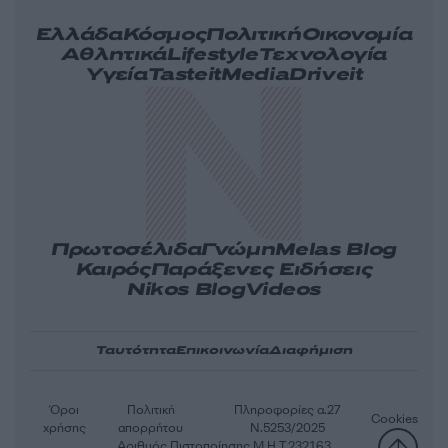
Ελλάδα
Κόσμος
Πολιτική
Οικονομία
Αθλητικά
Lifestyle
Τεχνολογία
Υγεία
Tasteit
Media
Driveit
Πρωτοσέλιδα
Γνώμη
Melas Blog
Καιρός
Παράξενες Ειδήσεις
Nikos Blog
Videos
Ταυτότητα
Επικοινωνία
Διαφήμιση
Όροι
Πολιτική
Πληροφορίες α.27
Cookies
χρήσης
απορρήτου
Ν.5253/2025
Αριθμός Πιστοποίησης Μ.Η.Τ.232163