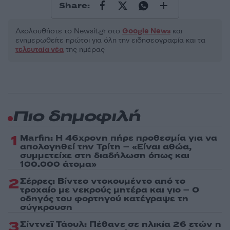
Share:
Ακολουθήστε το Νewsit.gr στο
Google News
και
ενημερωθείτε πρώτοι για όλη την ειδησεογραφία και τα
τελευταία νέα
της ημέρας
Πιο δημοφιλή
1
Marfin: Η 46χρονη πήρε προθεσμία για να
απολογηθεί την Τρίτη – «Είναι αθώα,
συμμετείχε στη διαδήλωση όπως και
100.000 άτομα»
2
Σέρρες: Βίντεο ντοκουμέντο από το
τροχαίο με νεκρούς μητέρα και γιο – Ο
οδηγός του φορτηγού κατέγραψε τη
σύγκρουση
3
Σίντνεϊ Τάουλ: Πέθανε σε ηλικία 26 ετών η