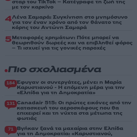
σταρ του TikTok – Kατέγραφε τη ζωή της
με τον καρκίνο
4
Λένα Σαμαρά: Συγκίνηση στο μνημόσυνο
για τον έναν χρόνο από τον θάνατο της
κόρης του Αντώνη Σαμαρά
5
Μεταφορές χρημάτων: Πότε μπορεί να
θεωρηθούν δωρεές και να επιβληθεί φόρος
– Τι ισχυεί για τις γονικές παροχές
Πιο σχολιασμένα
Έφυγαν οι συνεργάτες, μένει η Μαρία
184
Καρυστιανού - Η επόμενη μέρα για την
«Ελπίδα για τη Δημοκρατία»
Canadair 515: Οι πρώτες εικόνες από την
131
κατασκευή του αεροσκάφους που θα
επιχειρεί και τη νύχτα στα μέτωπα της
φωτιάς
Βγήκαν ξανά τα μαχαίρια στην Ελπίδα
71
για τη Δημοκρατία: «Καρυστιανού,