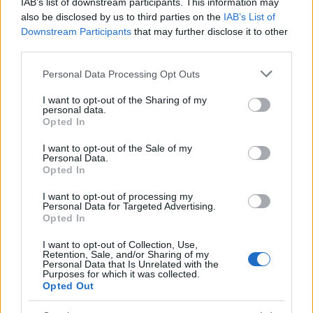
IAB’s list of downstream participants. This information may
ποσά που επενδύθηκαν για αναταραχές και
also be disclosed by us to third parties on the
IAB’s List of
Downstream Participants
that may further disclose it to other
συγκρούσεις εντός της χώρας», υποστήριξε
third parties.
κατά την ομιλία του στην πόλη Μπρους, ο
Αλεξάνταρ Βούτσιτς.
Please note that this website/app uses one or more Google
Personal Data Processing Opt Outs
services and may gather and store information including but
ΔΙΑΦΗΜΙΣΗ
not limited to your visit or usage behaviour. You may click to
I want to opt-out of the Sharing of my
personal data.
grant or deny consent to Google and its third-party tags to
Opted In
use your data for below specified purposes in below Google
consent section.
I want to opt-out of the Sale of my
Personal Data.
Opted In
I want to opt-out of processing my
Personal Data for Targeted Advertising.
Opted In
I want to opt-out of Collection, Use,
Retention, Sale, and/or Sharing of my
Personal Data that Is Unrelated with the
Purposes for which it was collected.
Opted Out
Αν τα χάσατε