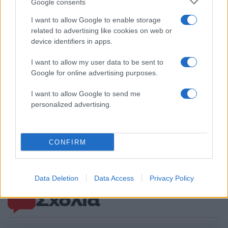
Google consents
I want to allow Google to enable storage
related to advertising like cookies on web or
device identifiers in apps.
I want to allow my user data to be sent to
Google for online advertising purposes.
I want to allow Google to send me
personalized advertising.
Ανησυχία από το ξέσπασμα
Σοκαριστική υπόθεση 
του ιού του Δυτικού Νείλου
Κρήτη: Τουρίστας ρωτ
με κρούσματα στην Αττική
πόσο να πληρώσει για
- «Καμπανάκι» από τον
ασελγήσει σε 10χρο
CONFIRM
Ιατρικό Σύλλογο Αθηνών
κορίτσι - Το παιδί καθ
για την προστασία της
αμέριμνο σε αυλή
δημόσιας υγείας
επιχείρησης
Data Deletion
Data Access
Privacy Policy
Σχόλια