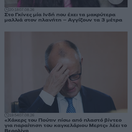
20:18
07.08.26
Στο Γκίνες μία Ινδή που έχει τα μακρύτερα
μαλλιά στον πλανήτη – Αγγίζουν τα 3 μέτρα
19:54
07.08.26
«Χάκερς του Πούτιν πίσω από πλαστό βίντεο
για παραίτηση του καγκελάριου Μερτς» λέει το
Βερολίνο