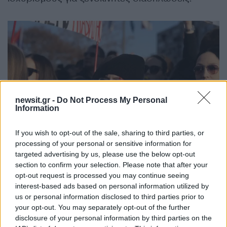
newsit.gr -
Do Not Process My Personal
Information
If you wish to opt-out of the sale, sharing to third parties, or
processing of your personal or sensitive information for
targeted advertising by us, please use the below opt-out
section to confirm your selection. Please note that after your
REUTERS/Djordje Kojadinovic
opt-out request is processed you may continue seeing
interest-based ads based on personal information utilized by
«Ακριβώς τη στιγμή που βγάλαμε τη Σερβία από
us or personal information disclosed to third parties prior to
your opt-out. You may separately opt-out of the further
τη φτώχεια και άρχισε να ανακάμπτει, ξαφνικά
disclosure of your personal information by third parties on the
δέχτηκε επίθεση από έξω με τεράστια χρηματικά