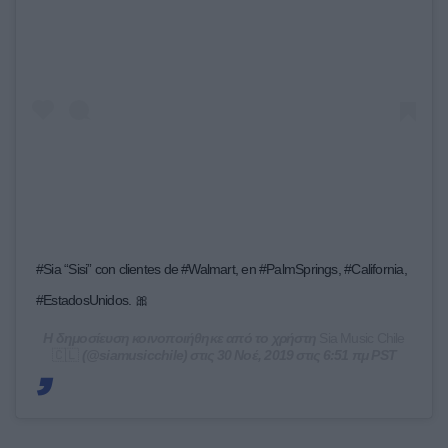
#Sia “Sisi” con clientes de #Walmart, en #PalmSprings, #California,
#EstadosUnidos. 🎀
Η δημοσίευση κοινοποιήθηκε από το χρήστη
Sia Music Chile
🇨🇱
(@siamusicchile) στις
30 Νοέ, 2019 στις 6:51 πμ PST