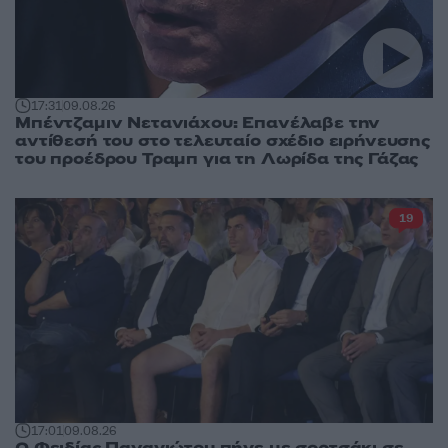
17:31
09.08.26
Μπέντζαμιν Νετανιάχου: Επανέλαβε την
αντίθεσή του στο τελευταίο σχέδιο ειρήνευσης
του προέδρου Τραμπ για τη Λωρίδα της Γάζας
19
17:01
09.08.26
Ο Φειδίας Παναγιώτου πήγε με σορτσάκι σε