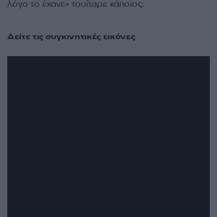
λόγο το έκανε» τουίταρε κάποιος.
Δείτε τις συγκινητικές εικόνες