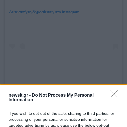
Δείτε αυτή τη δημοσίευση στο Instagram.
#Sia hablándo a los clientes de #Walmart que se llama “Sisi” y que
newsit.gr -
Do Not Process My Personal
Information
acababa de ganarse la lotería, en #PalmSprings, #California,
#EstadosUnidos. 🎀
If you wish to opt-out of the sale, sharing to third parties, or
processing of your personal or sensitive information for
Η δημοσίευση κοινοποιήθηκε από το χρήστη
Sia Music Chile
🇨🇱
(@siamusicchile) στις
30 Νοέ, 2019 στις 6:50 πμ PST
targeted advertising by us, please use the below opt-out