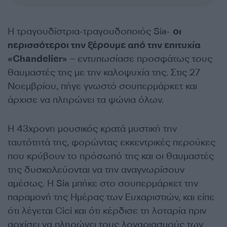
Η τραγουδίστρια-τραγουδοποιός Sia-
οι
περισσότεροι την ξέρουμε από την επιτυχία
«Chandelier»
– εντυπωσίασε προσφάτως τους
θαυμαστές της με την καλοψυχία της. Στις 27
Νοεμβρίου, πήγε γνωστό σουπερμάρκετ και
άρχισε να πληρώνει τα ψώνια όλων.
Η 43χρονη μουσικός κρατά μυστική την
ταυτότητά της, φορώντας εκκεντρικές περούκες
που κρύβουν το πρόσωπό της και οι θαυμαστές
της δυσκολεύονται να την αναγνωρίσουν
αμέσως. Η Sia μπήκε στο σουπερμάρκετ την
παραμονή της Ημέρας των Ευχαριστιών, και είπε
ότι λέγεται Cici και ότι κέρδισε τη λοταρία πριν
αρχίσει να πληρώνει τους λογαριασμούς των