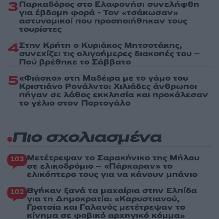
3
Παρκαδόρος στο Ελαφονήσι συνελήφθη
για έβδομη φορά - Τον «τσάκωσαν»
αστυνομικοί που προσποιήθηκαν τους
τουρίστες
4
Στην Κρήτη ο Κυριάκος Μητσοτάκης,
συνεχίζει τις ολιγοήμερες διακοπές του –
Πού βρέθηκε το Σάββατο
5
«Φιάσκο» στη Μαδέιρα με το γάμο του
Κριστιάνο Ρονάλντο: Χιλιάδες άνθρωποι
πήγαν σε λάθος εκκλησία και προκάλεσαν
το γέλιο στον Πορτογάλο
Πιο σχολιασμένα
Μετέτρεψαν το Σαρακήνικο της Μήλου
103
σε ελικοδρόμιο – «Πάρκαραν» το
ελικόπτερο τους για να κάνουν μπάνιο
Βγήκαν ξανά τα μαχαίρια στην Ελπίδα
102
για τη Δημοκρατία: «Καρυστιανού,
Γρατσία και Γαλανός μετέτρεψαν το
κίνημα σε φοβικό αρχηγικό κόμμα»