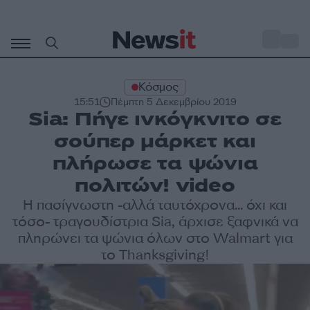
Μετάβαση
σε
o
33
περιεχόμενο
Κόσμος
15:51
Πέμπτη 5 Δεκεμβρίου 2019
Sia: Πήγε ινκόγκνιτο σε
σούπερ μάρκετ και
πλήρωσε τα ψώνια
πολιτών! video
Η πασίγνωστη -αλλά ταυτόχρονα... όχι και
τόσο- τραγουδίστρια Sia, άρχισε ξαφνικά να
πληρώνει τα ψώνια όλων στο Walmart για
το Thanksgiving!