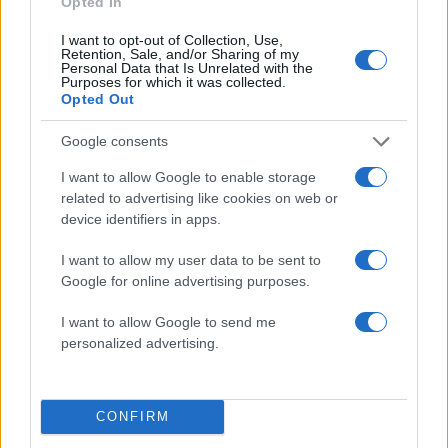
Opted In
I want to opt-out of Collection, Use,
Retention, Sale, and/or Sharing of my
Personal Data that Is Unrelated with the
Purposes for which it was collected.
Opted Out
Δείτε αυτή τη δημοσίευση στο Instagram.
Google consents
I want to allow Google to enable storage
related to advertising like cookies on web or
device identifiers in apps.
I want to allow my user data to be sent to
Google for online advertising purposes.
I want to allow Google to send me
personalized advertising.
#Sia “Sisi” pagando la factura de las cuentas de clientes de
CONFIRM
#Walmart en #PalmSprings, #California, #EstadosUnidos. 🎀