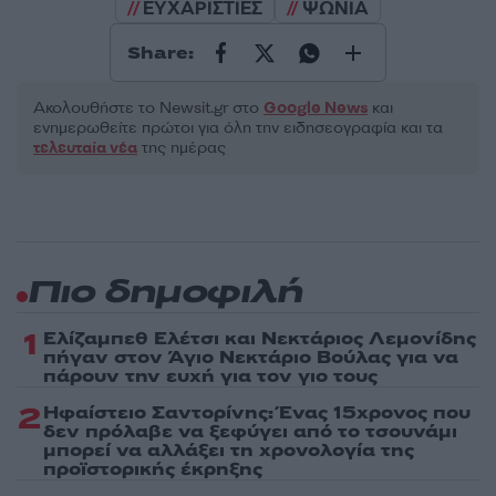
ΕΥΧΑΡΙΣΤΙΕΣ
ΨΩΝΙΑ
Share:
Ακολουθήστε το Νewsit.gr στο
Google News
και
ενημερωθείτε πρώτοι για όλη την ειδησεογραφία και τα
τελευταία νέα
της ημέρας
Πιο δημοφιλή
1
Ελίζαμπεθ Ελέτσι και Νεκτάριος Λεμονίδης
πήγαν στον Άγιο Νεκτάριο Βούλας για να
πάρουν την ευχή για τον γιο τους
2
Ηφαίστειο Σαντορίνης: Ένας 15χρονος που
δεν πρόλαβε να ξεφύγει από το τσουνάμι
μπορεί να αλλάξει τη χρονολογία της
προϊστορικής έκρηξης