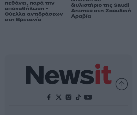
πεθάνει, παρά την
διυλιστήριο της Saudi
αποκαθήλωση -
Aramco στη Σαουδική
Θύελλα αντιδράσεων
Αραβία
στη Βρετανία
Ελλάδα
Κόσμος
Πολιτική
Οικονομία
Αθλητικά
Lifestyle
Τεχνολογία
Υγεία
Tasteit
Media
Driveit