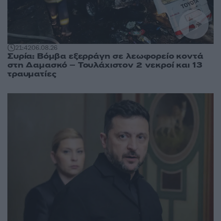
21:42
06.08.26
Συρία: Βόμβα εξερράγη σε λεωφορείο κοντά
στη Δαμασκό – Τουλάχιστον 2 νεκροί και 13
τραυματίες