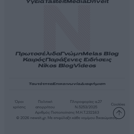
Υγεία
Tasteit
Media
Driveit
Πρωτοσέλιδα
Γνώμη
Melas Blog
Καιρός
Παράξενες Ειδήσεις
Nikos Blog
Videos
Ταυτότητα
Επικοινωνία
Διαφήμιση
Όροι
Πολιτική
Πληροφορίες α.27
Cookies
χρήσης
απορρήτου
Ν.5253/2025
Αριθμός Πιστοποίησης Μ.Η.Τ.232163
© 2026 newsit.gr. Με επιφύλαξη κάθε νομίμου δικαιώματος.