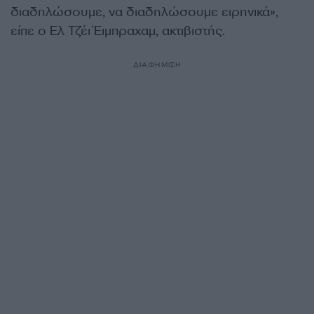
διαδηλώσουμε, να διαδηλώσουμε ειρηνικά»,
είπε ο Ελ Τζέι Έιμπραχαμ, ακτιβιστής.
ΔΙΑΦΗΜΙΣΗ