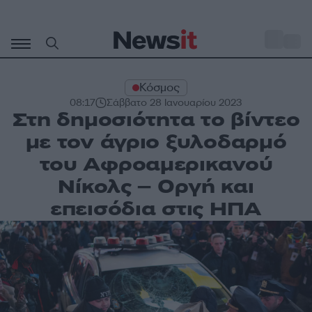
Μετάβαση
σε
o
31
περιεχόμενο
Κόσμος
08:17
Σάββατο 28 Ιανουαρίου 2023
Στη δημοσιότητα το βίντεο
με τον άγριο ξυλοδαρμό
του Αφροαμερικανού
Νίκολς – Οργή και
επεισόδια στις ΗΠΑ