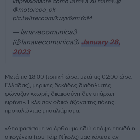
Impresionante como llama a su mamá.😪
@motoreco_ok
pic.twitter.com/kwyv6smYcM
— lanavecomunica3
(@lanavecomunica3)
January 28,
2023
Μετά τις 18:00 (τοπική ώρα, μετά τις 02:00 ώρα
Ελλάδας), μερικές δεκάδες διαδηλωτές
φώναζαν «χωρίς δικαιοσύνη δεν υπάρχει
ειρήνη». Έκλεισαν οδικό άξονα της πόλης,
προκαλώντας μποτιλιάρισμα.
«Αποφασίσαμε να έρθουμε εδώ απόψε επειδή η
οικογένεια (του Τάιρ Νίκολς) μας κάλεσε αν