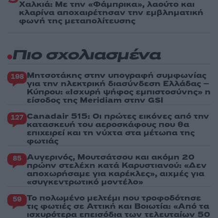
Χαλκιά: Με την «Φάμπρικα», λαούτο και
κλαρίνα αποχαιρέτησαν την εμβληματική
φωνή της μεταπολίτευσης
Πιο σχολιασμένα
Μητσοτάκης στην υπογραφή συμφωνίας
198
για την ηλεκτρική διασύνδεση Ελλάδας –
Κύπρου: «Ισχυρή ψήφος εμπιστοσύνης» η
είσοδος της Meridiam στην GSI
Canadair 515: Οι πρώτες εικόνες από την
127
κατασκευή του αεροσκάφους που θα
επιχειρεί και τη νύχτα στα μέτωπα της
φωτιάς
Αυγερινός, Μουτσάτσου και ακόμη 20
85
πρώην στελέχη κατά Καρυστιανού: «Δεν
αποχωρήσαμε για καρέκλες», αιχμές για
«συγκεντρωτικό μοντέλο»
Το πολωμένο μελτέμι που τροφοδότησε
59
τις φωτιές σε Αττική και Βοιωτία: «Από τα
ισχυρότερα επεισόδια των τελευταίων 50