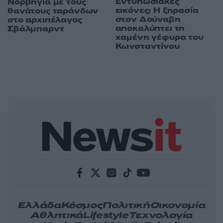
Εντυπωσιακές
Νορβηγία με τους
εικόνες: Η ξηρασία
θανάτους ταράνδων
στον Δούναβη
στο αρχιπέλαγος
αποκαλύπτει τη
Σβάλμπαρντ
χαμένη γέφυρα του
Κωνσταντίνου
Ελλάδα
Κόσμος
Πολιτική
Οικονομία
Αθλητικά
Lifestyle
Τεχνολογία