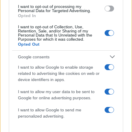
I want to opt-out of processing my
Personal Data for Targeted Advertising.
Opted In
«Φόβος»
I want to opt-out of Collection, Use,
Retention, Sale, and/or Sharing of my
Χθες το πρωί, υπήρχαν αστυνομικοί που έκαναν
Personal Data that Is Unrelated with the
Purposes for which it was collected.
περιπολίες, κάποιοι έφιπποι, όμως ήταν βασικά
Opted Out
τουρίστες αυτοί που έβλεπε κανείς στους
Google consents
δρόμους της παγκόσμιας πρωτεύουσας των
μπλουζ.
I want to allow Google to enable storage
related to advertising like cookies on web or
device identifiers in apps.
Ο Ρόμπερτ Γουότερς, Αφροαμερικανός
μουσικός, πήγε στο Μέμφις για να συμμετάσχει
I want to allow my user data to be sent to
Google for online advertising purposes.
σε διαγωνισμό μπλουζ. Αλλά καθώς υπήρχαν
εκτιμήσεις πως θα ξεσπούσαν επεισόδια, ο
I want to allow Google to send me
67χρονος απόστρατος αποφάσισε να φύγει
personalized advertising.
προτού δοθεί στη δημοσιότητα το βίντεο.