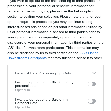
Σημείωσε πως μίλησε με τη μητέρα και τον
If you wish to opt-out of the sale, sharing to third parties, or
processing of your personal or sensitive information for
πατριό του Τάιρ Νίκολς, τους «εξέφρασε
targeted advertising by us, please use the below opt-out
προσωπικά τα συλλυπητήριά του» και «εξήρε το
section to confirm your selection. Please note that after your
θάρρος και τη δύναμή τους».
opt-out request is processed you may continue seeing
interest-based ads based on personal information utilized by
us or personal information disclosed to third parties prior to
Ερωτηθείς σχετικά με τον κίνδυνο να ξεσπάσουν
your opt-out. You may separately opt-out of the further
βίαια επεισόδια σε διάφορες συγκεντρώσεις
disclosure of your personal information by third parties on the
που οργανώνονται στις ΗΠΑ, ιδίως στο Μέμφις,
IAB’s list of downstream participants. This information may
also be disclosed by us to third parties on the
IAB’s List of
ο κ. Μπάιντεν είπε σε δημοσιογράφους πως
Downstream Participants
that may further disclose it to other
«προφανώς ανησυχώ πολύ, αλλά νομίζω ότι η
third parties.
Ρόου Βον Γουέλς (σ.σ. η μητέρα του Τάιρ
Please note that this website/app uses one or more Google
Personal Data Processing Opt Outs
Νίκολς) απηύθυνε πολύ σθεναρή έκκληση» να
services and may gather and store information including but
επικρατήσει ηρεμία.
not limited to your visit or usage behaviour. You may click to
I want to opt-out of the Sharing of my
personal data.
grant or deny consent to Google and its third-party tags to
Opted In
use your data for below specified purposes in below Google
Δυο σύμβουλοι του προέδρου συζήτησαν χθες
consent section.
I want to opt-out of the Sale of my
με τους δημάρχους 16 πόλεων όπου
Personal Data.
Opted In
προβλεπόταν να γίνουν διαδηλώσεις.