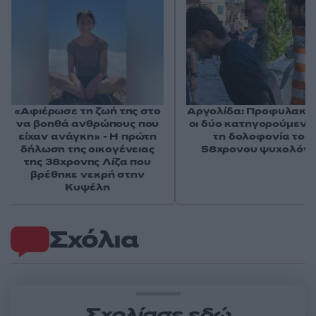
«Αφιέρωσε τη ζωή της στο
Αργολίδα: Προφυλακισ
να βοηθά ανθρώπους που
οι δύο κατηγορούμενοι
είχαν ανάγκη» - Η πρώτη
τη δολοφονία του
δήλωση της οικογένειας
58χρονου ψυχολόγ
της 38χρονης Λίζα που
βρέθηκε νεκρή στην
Κυψέλη
Σχόλια
Σχολίασε εδώ