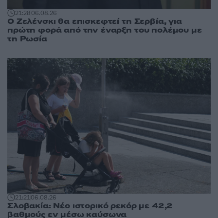
21:28
06.08.26
Ο Ζελένσκι θα επισκεφτεί τη Σερβία, για
πρώτη φορά από την έναρξη του πολέμου με
τη Ρωσία
21:21
06.08.26
Σλοβακία: Νέο ιστορικό ρεκόρ με 42,2
βαθμούς εν μέσω καύσωνα