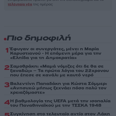
τελευταία νέα
της ημέρας
Πιο δημοφιλή
1
Έφυγαν οι συνεργάτες, μένει η Μαρία
Καρυστιανού - Η επόμενη μέρα για την
«Ελπίδα για τη Δημοκρατία»
2
Σαμοθράκη: «Μαμά νόμιζες ότι δε θα σε
ξαναδώ;» – Τα πρώτα λόγια του 22χρονου
που έπεσε σε κανάλι με καυτό νερό
3
Βαλεντίνη Παπαδάκη για Κώστα Σόμμερ:
«Ανησυχώ μήπως ξεχνάει πόσο πολύ τον
χρειαζόμαστε»
4
Η βαθμολογία της UEFA μετά την ισοπαλία
του Παναθηναϊκού με την ΤΣΣΚΑ 1948
5
Συγκίνηση στο τελευταίο αντίο στον Λάκη