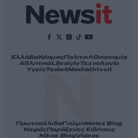
Ελλάδα
Κόσμος
Πολιτική
Οικονομία
Αθλητικά
Lifestyle
Τεχνολογία
Υγεία
Tasteit
Media
Driveit
Πρωτοσέλιδα
Γνώμη
Melas Blog
Καιρός
Παράξενες Ειδήσεις
Nikos Blog
Videos