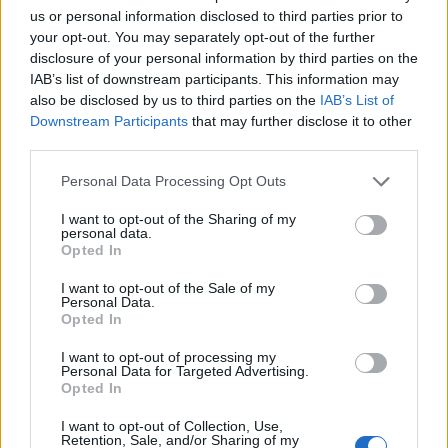
us or personal information disclosed to third parties prior to
Μητσοτάκης στην υπογραφή συμφωνίας
198
your opt-out. You may separately opt-out of the further
για την ηλεκτρική διασύνδεση Ελλάδας –
disclosure of your personal information by third parties on the
Κύπρου: «Ισχυρή ψήφος εμπιστοσύνης» η
IAB’s list of downstream participants. This information may
είσοδος της Meridiam στην GSI
also be disclosed by us to third parties on the
IAB’s List of
Έφυγαν οι συνεργάτες, μένει η Μαρία
184
Downstream Participants
that may further disclose it to other
Καρυστιανού - Η επόμενη μέρα για την
third parties.
«Ελπίδα για τη Δημοκρατία»
Please note that this website/app uses one or more Google
Canadair 515: Οι πρώτες εικόνες από την
Personal Data Processing Opt Outs
128
κατασκευή του αεροσκάφους που θα
services and may gather and store information including but
επιχειρεί και τη νύχτα στα μέτωπα της
not limited to your visit or usage behaviour. You may click to
I want to opt-out of the Sharing of my
φωτιάς
personal data.
grant or deny consent to Google and its third-party tags to
Opted In
use your data for below specified purposes in below Google
Αυγερινός, Μουτσάτσου και ακόμη 20
86
πρώην στελέχη κατά Καρυστιανού: «Δεν
consent section.
I want to opt-out of the Sale of my
αποχωρήσαμε για καρέκλες», αιχμές για
Personal Data.
«συγκεντρωτικό μοντέλο»
Opted In
Το πολωμένο μελτέμι που τροφοδότησε
59
I want to opt-out of processing my
τις φωτιές σε Αττική και Βοιωτία: «Από τα
Personal Data for Targeted Advertising.
ισχυρότερα επεισόδια των τελευταίων 50
Opted In
χρόνων»
I want to opt-out of Collection, Use,
Retention, Sale, and/or Sharing of my