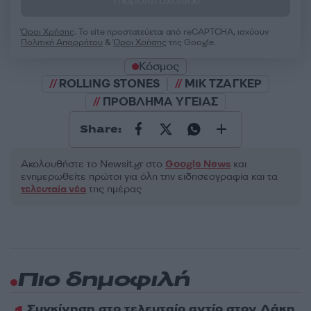
Υποβολή σχολίου
Όροι Χρήσης
. Το site προστατεύεται από reCAPTCHA, ισχύουν
Πολιτική Απορρήτου
&
Όροι Χρήσης
της Google.
Κόσμος
ROLLING STONES
ΜΙΚ ΤΖΑΓΚΕΡ
ΠΡΟΒΛΗΜΑ ΥΓΕΙΑΣ
Share:
Ακολουθήστε το Νewsit.gr στο
Google News
και
ενημερωθείτε πρώτοι για όλη την ειδησεογραφία και τα
τελευταία νέα
της ημέρας
Πιο δημοφιλή
Συγκίνηση στο τελευταίο αντίο στον Λάκη