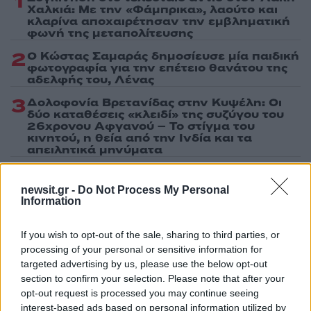
1
Χαλκιά: Με την «Φάμπρικα», λαούτο και
κλαρίνα αποχαιρέτησαν την εμβληματική
φωνή της μεταπολίτευσης
2
Ο Κώστας Σαμαράς δημοσίευσε μία παιδική
φωτογραφία για την επέτειο θανάτου της
αδελφής του, Λένας
3
Δολοφονία Βρετανίδας στην Κυψέλη: Οι
δύο καταθέσεις «κλειδί» της συζύγου του
26χρονου Αφγανού – Το στίγμα του
κινητού, η θεία από την Ινδία και τα
απειλητικά μηνύματα
4
«Αφιέρωσε τη ζωή της στο να βοηθά
ανθρώπους που είχαν ανάγκη» - Η πρώτη
newsit.gr -
Do Not Process My Personal
δήλωση της οικογένειας της 38χρονης
Information
Λίζα που βρέθηκε νεκρή στην Κυψέλη
5
Συνεχίζονται οι αποχωρήσεις από το κόμμα
If you wish to opt-out of the sale, sharing to third parties, or
Καρυστιανού: «Δεν συνθέτει, αλλά
processing of your personal or sensitive information for
λειτουργεί με αρχηγικά στερεότυπα»
targeted advertising by us, please use the below opt-out
section to confirm your selection. Please note that after your
opt-out request is processed you may continue seeing
Πιο σχολιασμένα
interest-based ads based on personal information utilized by