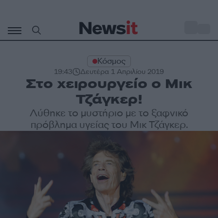
Μετάβαση
σε
o
30
περιεχόμενο
Κόσμος
19:43
Δευτέρα 1 Απριλίου 2019
Στο χειρουργείο ο Μικ
Τζάγκερ!
Λύθηκε το μυστήριο με το ξαφνικό
πρόβλημα υγείας του Μικ Τζάγκερ.