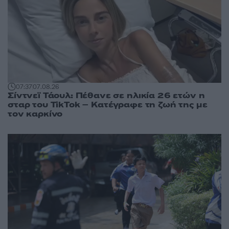
07:37
07.08.26
Σίντνεϊ Τάουλ: Πέθανε σε ηλικία 26 ετών η
σταρ του TikTok – Kατέγραφε τη ζωή της με
τον καρκίνο