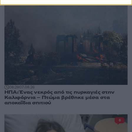
08:29
07.08.26
ΗΠΑ: Ένας νεκρός από τις πυρκαγιές στην
Καλιφόρνια – Πτώμα βρέθηκε μέσα στα
αποκαΐδια σπιτιού
8