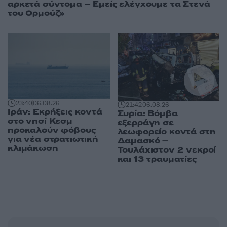
αρκετά σύντομα – Εμείς ελέγχουμε τα Στενά
του Ορμούζ»
23:40
06.08.26
21:42
06.08.26
Ιράν: Εκρήξεις κοντά
Συρία: Βόμβα
στο νησί Κεσμ
εξερράγη σε
προκαλούν φόβους
λεωφορείο κοντά στη
για νέα στρατιωτική
Δαμασκό –
κλιμάκωση
Τουλάχιστον 2 νεκροί
και 13 τραυματίες