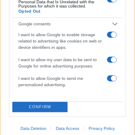
Personal Data that Is Unrelated with the
Purposes for which it was collected.
Opted Out
Κόσμος: Περισσότερα
Google consents
άρθρα
I want to allow Google to enable storage
related to advertising like cookies on web or
device identifiers in apps.
I want to allow my user data to be sent to
Google for online advertising purposes.
I want to allow Google to send me
personalized advertising.
CONFIRM
09:40
07.08.26
Περού: Βίντεο δείχνει τη στιγμή της
σεξουαλικής επίθεσης σε 26χρονη
τραγουδίστρια από μαέστρο ορχήστρας
Data Deletion
Data Access
Privacy Policy