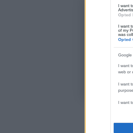
I want 
Advertis
Opted 
I want t
of my P
was col
Opted 
Google 
I want t
web or d
I want t
Όροι Χρήσης
. Το site π
purpose
Google.
I want 