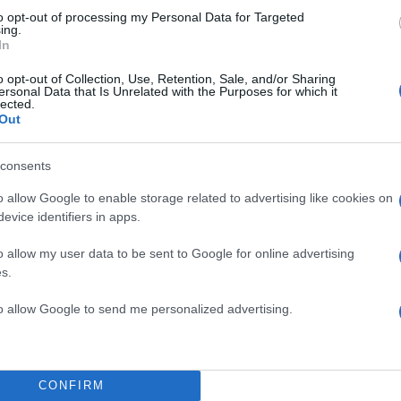
to opt-out of processing my Personal Data for Targeted
Σχολίασε εδώ
ing.
In
o opt-out of Collection, Use, Retention, Sale, and/or Sharing
50
ersonal Data that Is Unrelated with the Purposes for which it
lected.
Out
consents
2000 /
o allow Google to enable storage related to advertising like cookies on
evice identifiers in apps.
Υποβολή σχολίου
o allow my user data to be sent to Google for online advertising
ροστατεύεται από reCAPTCHA, ισχύουν
Πολιτική Απορρήτου
&
Όροι Χρήσης
της
s.
Κόσμος
to allow Google to send me personalized advertising.
ΓΕΝΣ ΣΤΟΛΤΕΝΜΠΕΡΓΚ
Share:
CONFIRM