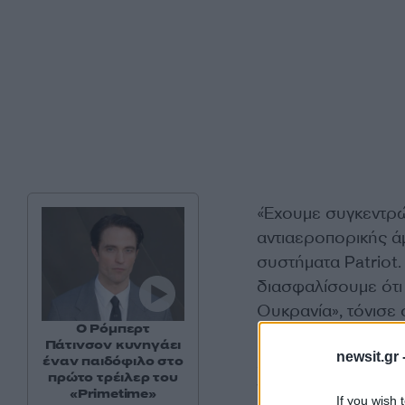
«Έχουμε συγκεντρώσ
αντιαεροπορικής ά
συστήματα Patriot.
διασφαλίσουμε ότι
Ουκρανία», τόνισε
Ο Ρόμπερτ
Πάτινσον κυνηγάει
newsit.gr 
Ωστόσο, σημείωσε 
έναν παιδόφιλο στο
πρώτο τρέιλερ του
νωρίτερα».
«Primetime»
If you wish 