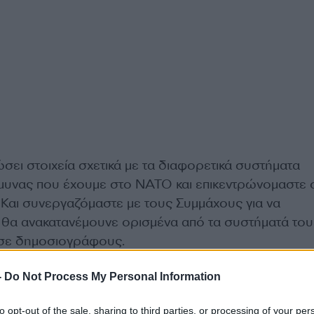
ει στοιχεία σχετικά με τα διαφορετικά συστήματα
μυνας που έχουμε στο ΝΑΤΟ και επικεντρώνομαστε 
 Και συνεργαζόμαστε με τους Συμμάχους για να
 θα ανακατανέμουνε ορισμένα από τα συστήματά του
 σε δημοσιογράφους.
-
Do Not Process My Personal Information
«θα έπρεπε να τους είχαμε δώσει περισσότερα
to opt-out of the sale, sharing to third parties, or processing of your per