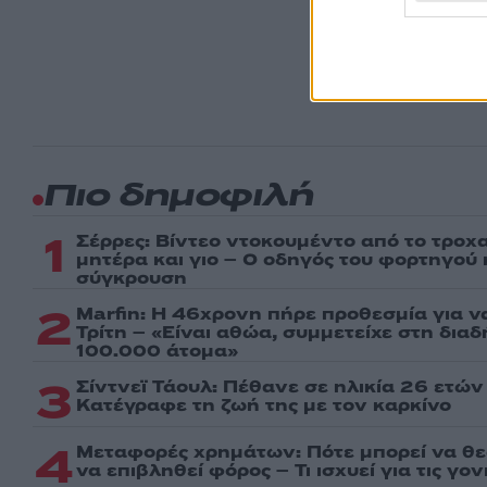
Ακολου
πρώτοι
ημέρα
Πιο δημοφιλή
1
Σέρρες: Βίντεο ντοκουμέντο από το τροχα
μητέρα και γιο – Ο οδηγός του φορτηγού
σύγκρουση
2
Marfin: Η 46χρονη πήρε προθεσμία για ν
Τρίτη – «Είναι αθώα, συμμετείχε στη δια
100.000 άτομα»
3
Σίντνεϊ Τάουλ: Πέθανε σε ηλικία 26 ετών
Kατέγραφε τη ζωή της με τον καρκίνο
4
Μεταφορές χρημάτων: Πότε μπορεί να θ
να επιβληθεί φόρος – Τι ισχυεί για τις γο