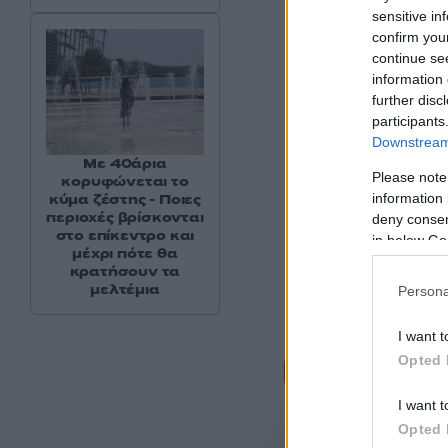
sensitive in
confirm you
continue se
information 
further disc
participants
Downstream 
Με 40άρια
Please note
κορυφώνεται το
information 
κύμα ζέστης - Ποιες
περιοχές βρίσκονται
deny consent
στο επίκεντρο και
in below Go
μέχρι πότε θα
κρατήσουν τα
μελτέμια
Persona
I want t
Σχόλι
Opted 
I want t
Opted 