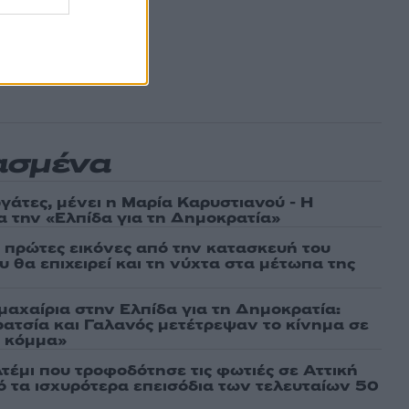
ασμένα
γάτες, μένει η Μαρία Καρυστιανού - Η
α την «Ελπίδα για τη Δημοκρατία»
ι πρώτες εικόνες από την κατασκευή του
 θα επιχειρεί και τη νύχτα στα μέτωπα της
μαχαίρια στην Ελπίδα για τη Δημοκρατία:
ρατσία και Γαλανός μετέτρεψαν το κίνημα σε
ό κόμμα»
τέμι που τροφοδότησε τις φωτιές σε Αττική
πό τα ισχυρότερα επεισόδια των τελευταίων 50