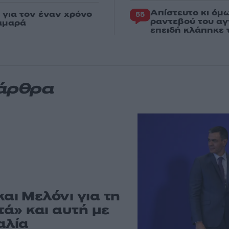
Απίστευτο κι όμ
για τον έναν χρόνο
55
ραντεβού του αγ
αμαρά
επειδή κλάπηκε 
 άρθρα
ι Μελόνι για τη
ά» και αυτή με
αλία