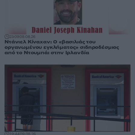
23:09
09.08.26
Ντάνιελ Κίναχαν: Ο «βασιλιάς του
οργανωμένου εγκλήματος» σιδηροδέσμιος
από το Ντουμπάι στην Ιρλανδία
19:44
09.08.26