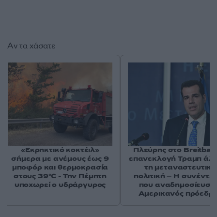
Αν τα χάσατε
«Εκρηκτικό κοκτέιλ»
Πλεύρης στο Breitbart
σήμερα με ανέμους έως 9
επανεκλογή Τραμπ άλ
μποφόρ και θερμοκρασία
τη μεταναστευτική
στους 39°C - Την Πέμπτη
πολιτική – Η συνέντε
υποχωρεί ο υδράργυρος
που αναδημοσίευσε
Αμερικανός πρόεδρ