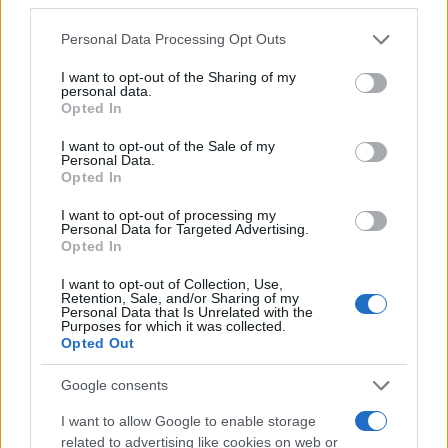
3
Πάρος: «Αν ήταν κάποιος πάνω από την
πισίνα, δε θα είχα θρηνήσει το παιδί μου» –
Please note that this website/app uses one or more Google
Personal Data Processing Opt Outs
Η σπαρακτική περιγραφή του πατέρα και
services and may gather and store information including but
τα κενά στους ισχυρισμούς του ιδιοκτήτη
του beach bar
not limited to your visit or usage behaviour. You may click to
I want to opt-out of the Sharing of my
personal data.
grant or deny consent to Google and its third-party tags to
4
Γιάννης Παπαμιχαήλ: «Η απαγόρευση
Opted In
use your data for below specified purposes in below Google
αφορά στη χρήση της εικόνας και της
consent section.
φωνής της Αλίκης Βουγιουκλάκη μέσω AI»
I want to opt-out of the Sale of my
Personal Data.
5
Ο δημοσιογράφος Βασίλης Τσεκούρας
Opted In
ανακοίνωσε ότι παντρεύεται τη σύντροφό
του, Γωγώ Μπαλή
I want to opt-out of processing my
Personal Data for Targeted Advertising.
Opted In
Πιο σχολιασμένα
I want to opt-out of Collection, Use,
Retention, Sale, and/or Sharing of my
Personal Data that Is Unrelated with the
Στην Κρήτη ο Κυριάκος Μητσοτάκης,
113
Purposes for which it was collected.
συνεχίζει τις ολιγοήμερες διακοπές του –
Opted Out
Πού βρέθηκε το Σάββατο
Google consents
Το οικονομικό πρόγραμμα της ΕΛΑΣ που
90
θα παρουσιάσει ο Αλέξης Τσίπρας στη
I want to allow Google to enable storage
Θεσσαλονίκη: Σχέδιο τετραετίας
related to advertising like cookies on web or