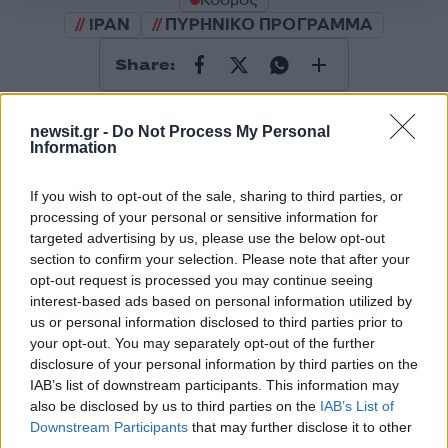
ΙΡΑΝ
ΠΥΡΗΝΙΚΟ ΠΡΟΓΡΑΜΜΑ
Share:
Ακολουθήστε το Νewsit.gr στο
Google News
και
newsit.gr -
Do Not Process My Personal
ενημερωθείτε πρώτοι για όλη την ειδησεογραφία και τα
Information
τελευταία νέα
της ημέρας
If you wish to opt-out of the sale, sharing to third parties, or
processing of your personal or sensitive information for
targeted advertising by us, please use the below opt-out
section to confirm your selection. Please note that after your
Πιο δημοφιλή
opt-out request is processed you may continue seeing
interest-based ads based on personal information utilized by
1
Μετέτρεψαν το Σαρακήνικο της Μήλου σε
us or personal information disclosed to third parties prior to
ελικοδρόμιο – «Πάρκαραν» το ελικόπτερο
your opt-out. You may separately opt-out of the further
τους για να κάνουν μπάνιο
disclosure of your personal information by third parties on the
IAB’s list of downstream participants. This information may
2
Μπρίτνεϊ Σπίαρς: Έκανε αποτυχημένο
μπότοξ και ανέβασε στο Instagram την
also be disclosed by us to third parties on the
IAB’s List of
εμπειρία της
Downstream Participants
that may further disclose it to other
third parties.