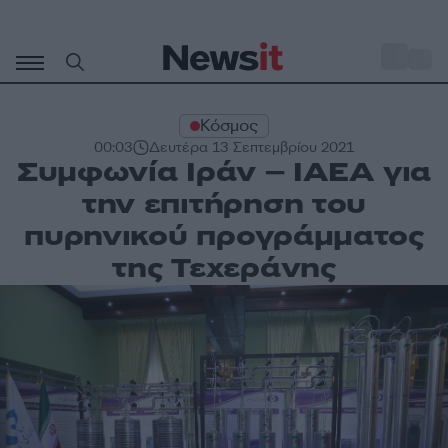
Μετάβαση
σε
o
27
περιεχόμενο
Κόσμος
00:03
Δευτέρα 13 Σεπτεμβρίου 2021
Συμφωνία Ιράν – ΙΑΕΑ για
την επιτήρηση του
πυρηνικού προγράμματος
της Τεχεράνης