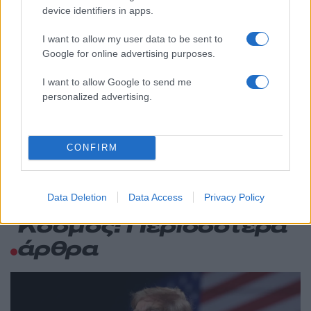
ΕΛΑΣ: Ο Αλέξης Δέδες ο πρώτος
79
device identifiers in apps.
υποψήφιος βουλευτής του κόμματος –
Από τα διοικητικά της ΑΕΚ στην πολιτική
I want to allow my user data to be sent to
σκηνή
Google for online advertising purposes.
Σούπερ μάρκετ: Νέες μειώσεις τιμών –
78
916 προϊόντα στην εθνική πρωτοβουλία,
I want to allow Google to send me
ανάμεσά τους 130 σχολικά
personalized advertising.
Ο Φειδίας Παναγιώτου πήγε με σορτσάκι
72
σε εκδήλωση μνήμης για τους
δολοφονημένους Κύπριους ήρωες Ισαάκ
– Σολωμού
CONFIRM
Data Deletion
Data Access
Privacy Policy
Κόσμος: Περισσότερα
άρθρα