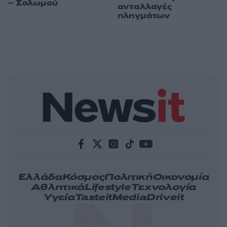
– Σολωμού
ανταλλαγές
πληγμάτων
Ελλάδα
Κόσμος
Πολιτική
Οικονομία
Αθλητικά
Lifestyle
Τεχνολογία
Υγεία
Tasteit
Media
Driveit