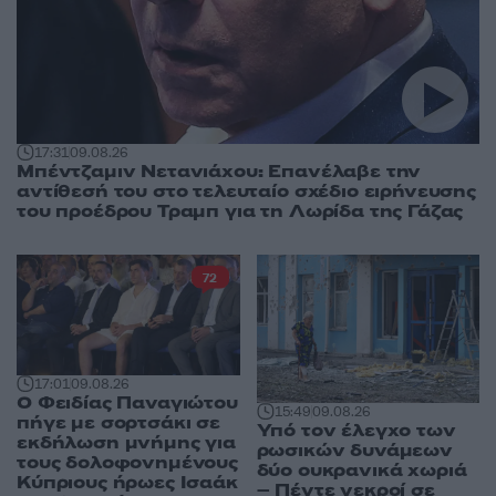
17:31
09.08.26
Μπέντζαμιν Νετανιάχου: Επανέλαβε την
αντίθεσή του στο τελευταίο σχέδιο ειρήνευσης
του προέδρου Τραμπ για τη Λωρίδα της Γάζας
72
17:01
09.08.26
Ο Φειδίας Παναγιώτου
15:49
09.08.26
πήγε με σορτσάκι σε
Υπό τον έλεγχο των
εκδήλωση μνήμης για
ρωσικών δυνάμεων
τους δολοφονημένους
δύο ουκρανικά χωριά
Κύπριους ήρωες Ισαάκ
– Πέντε νεκροί σε