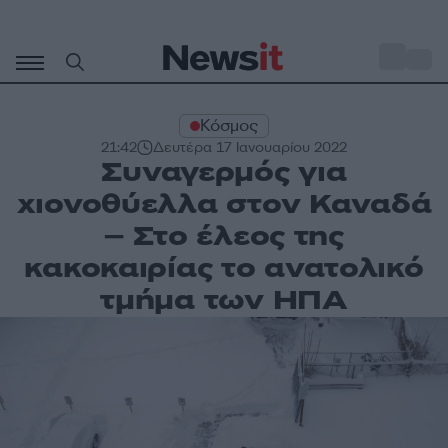
Μετάβαση
σε
o
30
περιεχόμενο
Κόσμος
21:42
Δευτέρα 17 Ιανουαρίου 2022
Συναγερμός για
χιονοθύελλα στον Καναδά
– Στο έλεος της
κακοκαιρίας το ανατολικό
τμήμα των ΗΠΑ