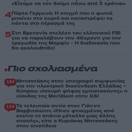
«Είχαμε να τον δούμε πάνω από 3 χρόνια»
4
Πόρτο Γερμενό: Η στιγμή που η φωτιά
μπαίνει στο χωριό και καταστρέφει τα
πάντα στο πέρασμά της
5
Στη Βρετανία στελέχη του ελληνικού FBI
για να παραλάβουν την 46χρονη για την
τραγωδία της Μαρφίν - Η διαδικασία που
θα ακολουθηθεί
Πιο σχολιασμένα
Μητσοτάκης στην υπογραφή συμφωνίας
183
για την ηλεκτρική διασύνδεση Ελλάδας –
Κύπρου: «Ισχυρή ψήφος εμπιστοσύνης» η
είσοδος της Meridiam στην GSI
Το τελευταίο αντίο στον Γιάννη
134
Βαρβιτσιώτη: «Ήταν φτιαγμένος από
εκείνο το σπάνιο μέταλλο μιας άλλης
εποχής», είπε ο Κυριάκος Μητσοτάκης
στον επικήδειο