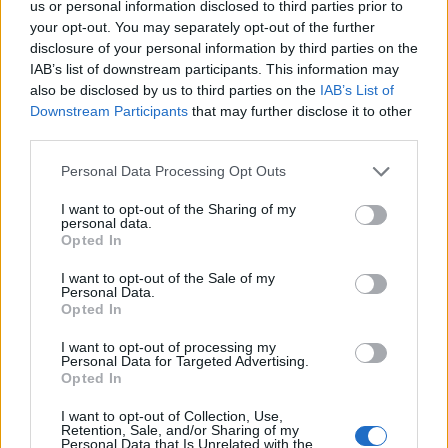
us or personal information disclosed to third parties prior to
your opt-out. You may separately opt-out of the further
disclosure of your personal information by third parties on the
Αν τα χάσατε
IAB’s list of downstream participants. This information may
also be disclosed by us to third parties on the
IAB’s List of
Downstream Participants
that may further disclose it to other
third parties.
Please note that this website/app uses one or more Google
Personal Data Processing Opt Outs
services and may gather and store information including but
not limited to your visit or usage behaviour. You may click to
I want to opt-out of the Sharing of my
personal data.
grant or deny consent to Google and its third-party tags to
Opted In
use your data for below specified purposes in below Google
consent section.
I want to opt-out of the Sale of my
Από τη θεωρία στην πράξη:
Έφυγαν οι συνεργάτε
Personal Data.
Πώς το Novibet Backend
μένει η Μαρία
Opted In
Academy εκπαιδεύει τη νέα
Καρυστιανού - Η επόμ
γενιά engineers
μέρα για την «Ελπίδα 
I want to opt-out of processing my
Δημοκρατίας»
Personal Data for Targeted Advertising.
Opted In
Σχόλια
I want to opt-out of Collection, Use,
Retention, Sale, and/or Sharing of my
Personal Data that Is Unrelated with the