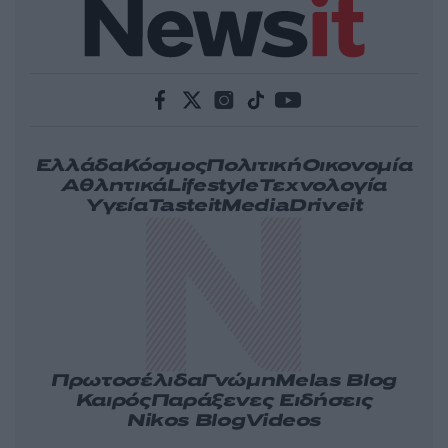
Ελλάδα
Κόσμος
Πολιτική
Οικονομία
Αθλητικά
Lifestyle
Τεχνολογία
Υγεία
Tasteit
Media
Driveit
Πρωτοσέλιδα
Γνώμη
Melas Blog
Καιρός
Παράξενες Ειδήσεις
Nikos Blog
Videos