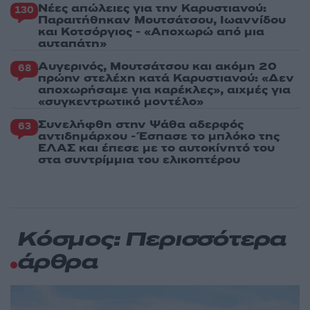
Νέες απώλειες για την Καρυστιανού:
130
Παραιτήθηκαν Μουτσάτσου, Ιωαννίδου
και Κοτσόργιος - «Αποχωρώ από μια
αυταπάτη»
Αυγερινός, Μουτσάτσου και ακόμη 20
68
πρώην στελέχη κατά Καρυστιανού: «Δεν
αποχωρήσαμε για καρέκλες», αιχμές για
«συγκεντρωτικό μοντέλο»
Συνελήφθη στην Ψάθα αδερφός
63
αντιδημάρχου - Έσπασε το μπλόκο της
ΕΛΑΣ και έπεσε με το αυτοκίνητό του
στα συντρίμμια του ελικοπτέρου
Κόσμος: Περισσότερα
άρθρα