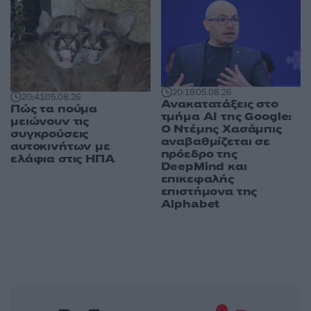
20:19
05.08.26
20:41
05.08.26
Ανακατατάξεις στο
Πώς τα πούμα
τμήμα AI της Google:
μειώνουν τις
Ο Ντέμης Χασάμπις
συγκρούσεις
αναβαθμίζεται σε
αυτοκινήτων με
πρόεδρο της
ελάφια στις ΗΠΑ
DeepMind και
επικεφαλής
επιστήμονα της
Alphabet