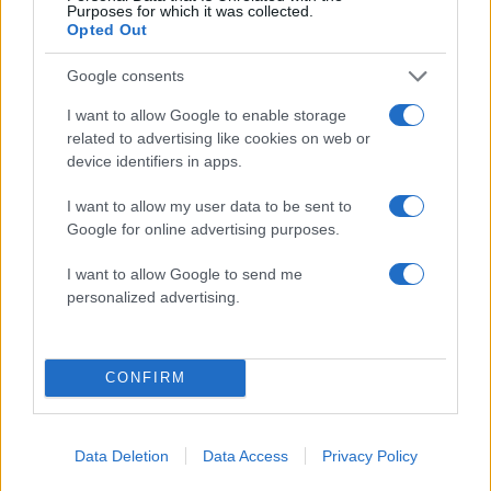
Purposes for which it was collected.
Opted Out
Google consents
Σχολίασε εδώ
I want to allow Google to enable storage
related to advertising like cookies on web or
device identifiers in apps.
50 /50
I want to allow my user data to be sent to
Google for online advertising purposes.
I want to allow Google to send me
2000 /2000
personalized advertising.
Υποβολή σχολίου
CONFIRM
Όροι Χρήσης
. Το site προστατεύεται από reCAPTCHA, ισχύουν
Πολιτική Απορρήτου
&
Όροι Χρήσης
της Google.
Κόσμος
Data Deletion
Data Access
Privacy Policy
ΚΑΝΑΔΑΣ
ΟΧΑΪΟ
ΧΙΟΝΟΘΥΕΛΛΑ