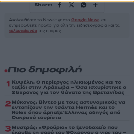
Share:
Ακολουθήστε το Νewsit.gr στο
Google News
και
ενημερωθείτε πρώτοι για όλη την ειδησεογραφία και τα
τελευταία νέα
της ημέρας
Πιο δημοφιλή
1
Κυψέλη: Ο περίεργος ηλικιωμένος και το
ταξίδι στην Αράχωβα – Όσα ισχυρίστηκε ο
26χρονος για τον θάνατο της Βρετανίδας
2
Μύκονος: Βίντεο με τους αστυνομικούς να
εντοπίζουν την τσάντα Hermès και το
Rolex όπου άρπαξε Έλληνας οδηγός από
Ουκρανό τουρίστα
3
Μυστράς: «Φρούριο» το ξενοδοχείο που
έκρυβε τη σορό του 90χρονου ο γιος του –