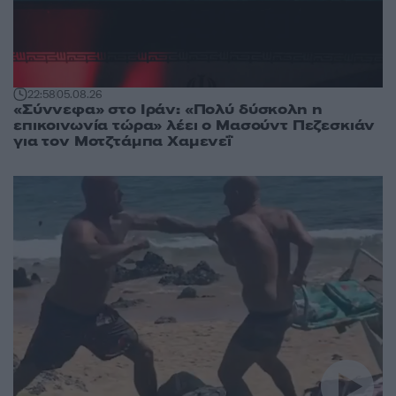
22:58
05.08.26
«Σύννεφα» στο Ιράν: «Πολύ δύσκολη η
επικοινωνία τώρα» λέει ο Μασούντ Πεζεσκιάν
για τον Μοτζτάμπα Χαμενεΐ