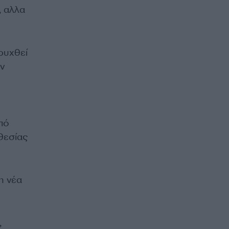
, αλλα
ρυχθεί
ν
πό
θεσίας
η νέα
,