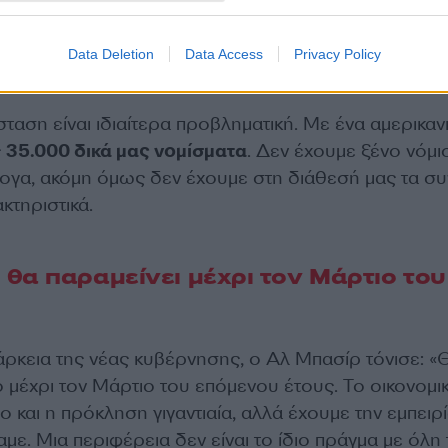
Data Deletion
Data Access
Privacy Policy
σταση είναι ιδιαίτερα προβληματική. Με ένα αμερικαν
ς
35.000 δικά μας νομίσματα
. Δεν έχουμε ξένο νόμι
λογα, ακόμη όμως δεν έχουμε στη διάθεσή μας τα συ
ακτηριστικά.
θα παραμείνει μέχρι τον Μάρτιο του
άρκεια της νέας κυβέρνησης, ο Αλ Μπασίρ τόνισε: «
 μέχρι τον Μάρτιο του επόμενου έτους. Το οικονομι
ιο και η πρόκληση γιγαντιαία, αλλά έχουμε την εμπειρ
αμε. Μια περιφέρεια δεν είναι το ίδιο πράγμα με όλη 