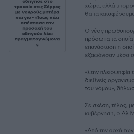
οδήγησε στο
χώρα, αλλά μπορού
τροχαίο στις Σέρρες
με νεκρούς μητέρα
θα τα καταφέρουμε
και γιο - «Ίσως κάτι
απέσπασε την
προσοχή του
Ο νέος πρωθυπουργ
οδηγού» λέει
πρόσωπα τα οποία 
πραγματογνώμονα
ς
επανάσταση η οποί
εξαφάνισαν μέσα στ
«Στην πλειοψηφία 
διεθνείς οργανισμ
του νόμου», δήλωσ
Σε σχέση, τέλος, μ
κυβέρνηση, ο Αλ Μ
«Από την αρχή των