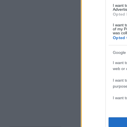
I want 
Advertis
Opted 
I want t
of my P
was col
Opted 
Google 
I want t
web or d
I want t
purpose
I want 