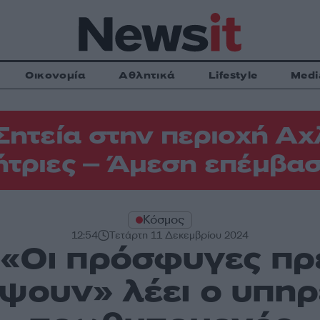
Οικονομία
Αθλητικά
Lifestyle
Medi
Σητεία στην περιοχή Αχ
τριες – Άμεση επέμβασ
Κόσμος
12:54
Τετάρτη 11 Δεκεμβρίου 2024
 «Oι πρόσφυγες πρ
έψουν» λέει ο υπηρ