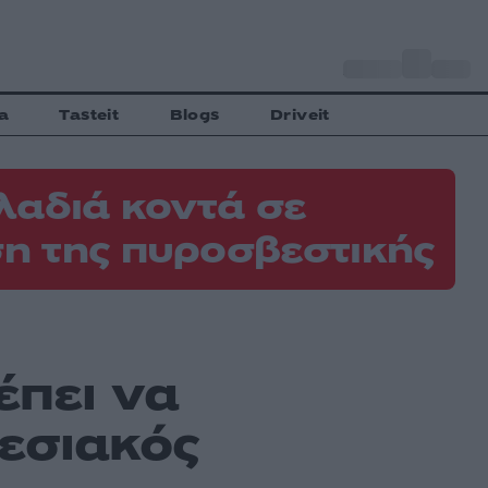
o
Αθήνα
29
C
a
Tasteit
Blogs
Driveit
λαδιά κοντά σε
η της πυροσβεστικής
έπει να
εσιακός