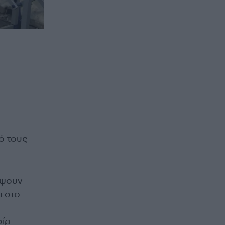
πό τους
έψουν
ι στο
σίρ