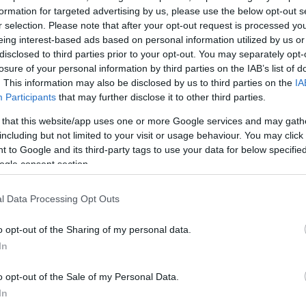
formation for targeted advertising by us, please use the below opt-out s
ότι «ο σημαντικότερος στόχος είναι να υπάρξει και πά
r selection. Please note that after your opt-out request is processed y
eing interest-based ads based on personal information utilized by us or
φάλεια σε όλες τις πόλεις της χώρας».
disclosed to third parties prior to your opt-out. You may separately opt-
losure of your personal information by third parties on the IAB’s list of
μάνοι, αλλά η λανθασμένη συμπεριφορά ορισμένων
. This information may also be disclosed by us to third parties on the
IA
Participants
that may further disclose it to other third parties.
ων ώθησε πολλούς στην Δύση στο να ταυτίσουν του
την τρομοκρατία. Υπήρξαν λάθος συμπεριφορές και
 that this website/app uses one or more Google services and may gath
including but not limited to your visit or usage behaviour. You may click 
ς. Παρερμηνεύθηκε η σημασία του Ισλάμ, η οποία εί
 to Google and its third-party tags to use your data for below specifi
οσύνης. Ανήκουμε στο Ισλαμ και, ακριβώς για τον λό
ogle consent section.
με τα δικαιώματα όλων των λαών και των κατοίκων τ
ε ο προσωρινός πρωθυπουργός της χώρας, ο οποίο
l Data Processing Opt Outs
νομία της χώρας, δεν έκρυψε την ανησυχία του.
o opt-out of the Sharing of my personal data.
In
ΔΙΑΦΗΜΙΣΗ
o opt-out of the Sale of my Personal Data.
In