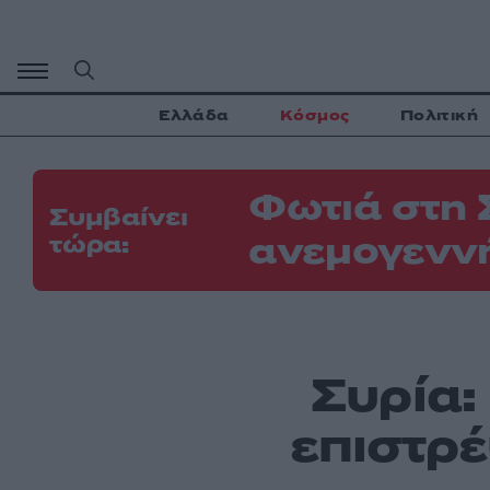
Μετάβαση
σε
περιεχόμενο
Ελλάδα
Κόσμος
Πολιτική
Φωτιά στη 
Συμβαίνει
ανεμογεννή
τώρα:
Συρία:
επιστρ