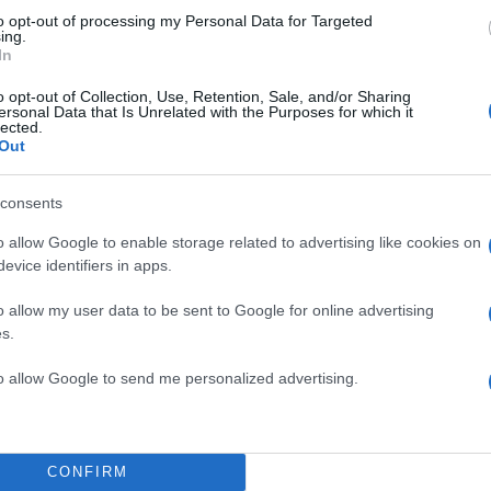
to opt-out of processing my Personal Data for Targeted
ing.
In
o opt-out of Collection, Use, Retention, Sale, and/or Sharing
ersonal Data that Is Unrelated with the Purposes for which it
lected.
Out
consents
o allow Google to enable storage related to advertising like cookies on
evice identifiers in apps.
o allow my user data to be sent to Google for online advertising
s.
to allow Google to send me personalized advertising.
CONFIRM