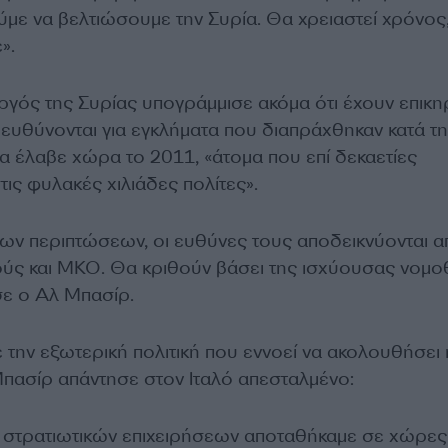
με να βελτιώσουμε την Συρία. Θα χρειαστεί χρόνος
».
ός της Συρίας υπογράμμισε ακόμα ότι έχουν επικη
ευθύνονται για εγκλήματα που διαπράχθηκαν κατά τη
α έλαβε χώρα το 2011, «άτομα που επί δεκαετίες
ις φυλακές χιλιάδες πολίτες».
των περιπτώσεων, οι ευθύνες τους αποδεικνύονται α
ούς και ΜΚΟ. Θα κριθούν βάσει της ισχύουσας νομο
ε ο Αλ Μπασίρ.
ε την εξωτερική πολιτική που εννοεί να ακολουθήσει 
πασίρ απάντησε στον Ιταλό απεσταλμένο:
 στρατιωτικών επιχειρήσεων αποταθήκαμε σε χώρες