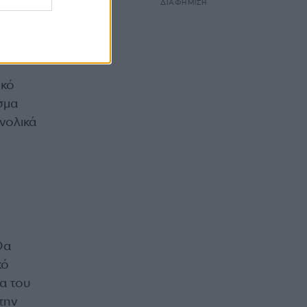
ΔΙΑΦΗΜΙΣΗ
ικό
σμα
νολικά
Θα
κό
ία του
την