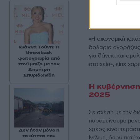
«Η οικονομική κατά
δολάριο αγοράζει
Ιωάννα Τούνη: Η
throwback
για δάνεια και ομό
φωτογραφία από
στοιχεία», είπε χαρ
την Ίμπιζα με τον
Δημήτρη
Σπυριδωνίδη
Η κυβέρνηση 
2025
Σε σχέση με την δι
παραμείνουμε μόνο
χρέος είναι τεράστ
Δεν ήταν μόνο η
ταχύτητα που
Ιντλίμπ, όπου πετύχ