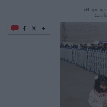
«Η εμπειρ
Συρία