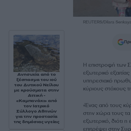
REUTERS/Dilara Senkay
Προ
Η επιστροφή των
εξωτερικό εξαιτία
Ανησυχία από το
ξέσπασμα του ιού
υπηρεσιακό πρωθ
του Δυτικού Νείλου
κύριους στόχους τ
με κρούσματα στην
Αττική -
«Καμπανάκι» από
«Ένας από τους κύ
τον Ιατρικό
Σύλλογο Αθηνών
στην χώρα τους τα
για την προστασία
εξωτερικό, διότι η
της δημόσιας υγείας
επιτρέψει στην Συρ