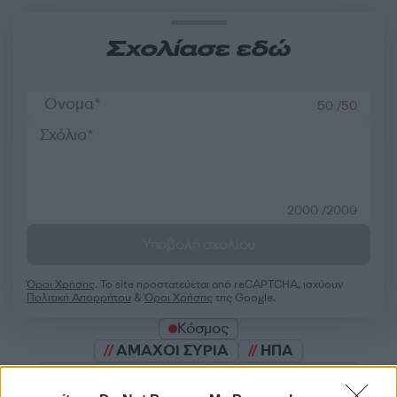
Σχολίασε εδώ
50 /50
2000 /2000
Υποβολή σχολίου
Όροι Χρήσης
. Το site προστατεύεται από reCAPTCHA, ισχύουν
Πολιτική Απορρήτου
&
Όροι Χρήσης
της Google.
Κόσμος
ΑΜΑΧΟΙ ΣΥΡΙΑ
ΗΠΑ
ΙΣΛΑΜΙΚΟ ΚΡΑΤΟΣ
ΚΟΥΡΔΟΙ ΣΥΡΙΑ
ΣΥΡΙΑ
ΣΥΡΙΑ ΠΟΛΕΜΟΣ
ΤΟΥΡΚΙΑ