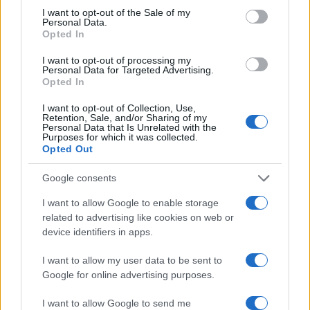
3
Ο Κώστας Σαμαράς δημοσίευσε μία παιδική
consent section.
φωτογραφία για την επέτειο θανάτου της
I want to opt-out of the Sale of my
Personal Data.
αδελφής του, Λένας
Opted In
4
Ποιος είναι ο ελληνοκύπριος Sir Ντέμης
Χασάμπης: Από το σκάκι, στο Νόμπελ
I want to opt-out of processing my
Χημείας και στο «τιμόνι» της AI της Google
Personal Data for Targeted Advertising.
Opted In
5
Το πολωμένο μελτέμι που τροφοδότησε τις
φωτιές σε Αττική και Βοιωτία: «Από τα
I want to opt-out of Collection, Use,
ισχυρότερα επεισόδια των τελευταίων 50
Retention, Sale, and/or Sharing of my
χρόνων»
Personal Data that Is Unrelated with the
Purposes for which it was collected.
Opted Out
Πιο σχολιασμένα
Google consents
I want to allow Google to enable storage
Μητσοτάκης στην υπογραφή συμφωνίας
198
για την ηλεκτρική διασύνδεση Ελλάδας –
related to advertising like cookies on web or
Κύπρου: «Ισχυρή ψήφος εμπιστοσύνης» η
device identifiers in apps.
είσοδος της Meridiam στην GSI
I want to allow my user data to be sent to
Canadair 515: Οι πρώτες εικόνες από την
127
κατασκευή του αεροσκάφους που θα
Google for online advertising purposes.
επιχειρεί και τη νύχτα στα μέτωπα της
φωτιάς
I want to allow Google to send me