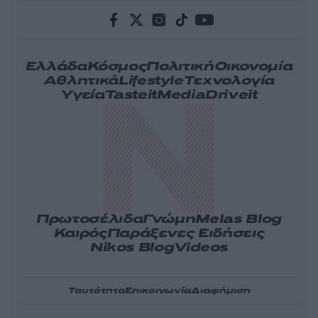
Ελλάδα
Κόσμος
Πολιτική
Οικονομία
Αθλητικά
Lifestyle
Τεχνολογία
Υγεία
Tasteit
Media
Driveit
Πρωτοσέλιδα
Γνώμη
Melas Blog
Καιρός
Παράξενες Ειδήσεις
Nikos Blog
Videos
Ταυτότητα
Επικοινωνία
Διαφήμιση