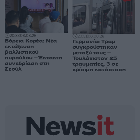
20:33
06.08.26
20:31
06.08.26
Βόρεια Κορέα: Νέα
Γερμανία: Tραμ
εκτόξευση
συγκρούστηκαν
βαλλιστικού
μεταξύ τους –
πυραύλου – Έκτακτη
Τουλάχιστον 25
συνεδρίαση στη
τραυματίες, 3 σε
Σεούλ
κρίσιμη κατάσταση