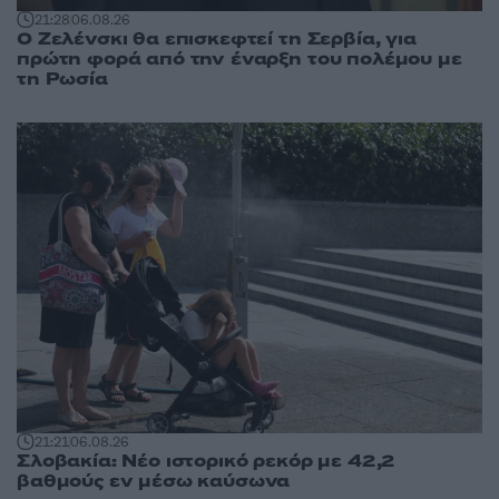
21:28
06.08.26
Ο Ζελένσκι θα επισκεφτεί τη Σερβία, για
πρώτη φορά από την έναρξη του πολέμου με
τη Ρωσία
21:21
06.08.26
Σλοβακία: Νέο ιστορικό ρεκόρ με 42,2
βαθμούς εν μέσω καύσωνα