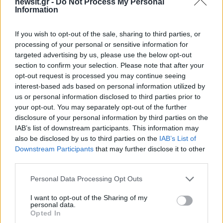
newsit.gr -
Do Not Process My Personal
Information
Share:
If you wish to opt-out of the sale, sharing to third parties, or
Ακολουθήστε το Νewsit.gr στο
Google News
και
processing of your personal or sensitive information for
ενημερωθείτε πρώτοι για όλη την ειδησεογραφία και τα
targeted advertising by us, please use the below opt-out
τελευταία νέα
της ημέρας
section to confirm your selection. Please note that after your
opt-out request is processed you may continue seeing
interest-based ads based on personal information utilized by
us or personal information disclosed to third parties prior to
your opt-out. You may separately opt-out of the further
disclosure of your personal information by third parties on the
Πιο δημοφιλή
IAB’s list of downstream participants. This information may
also be disclosed by us to third parties on the
IAB’s List of
1
Έφυγαν οι συνεργάτες, μένει η Μαρία
Downstream Participants
that may further disclose it to other
Καρυστιανού - Η επόμενη μέρα για την
third parties.
«Ελπίδα για τη Δημοκρατία»
Please note that this website/app uses one or more Google
Personal Data Processing Opt Outs
2
Συγκίνηση στο τελευταίο αντίο στον Λάκη
services and may gather and store information including but
Χαλκιά: Με την «Φάμπρικα», λαούτο και
κλαρίνα αποχαιρέτησαν την εμβληματική
not limited to your visit or usage behaviour. You may click to
I want to opt-out of the Sharing of my
personal data.
φωνή της μεταπολίτευσης
grant or deny consent to Google and its third-party tags to
Opted In
use your data for below specified purposes in below Google