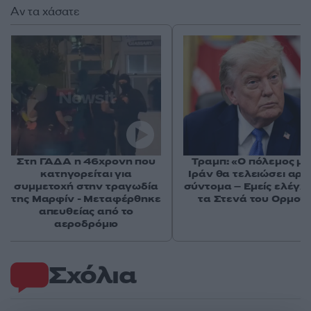
Αν τα χάσατε
Στη ΓΑΔΑ η 46χρονη που
Τραμπ: «Ο πόλεμος με
κατηγορείται για
Ιράν θα τελειώσει αρκ
συμμετοχή στην τραγωδία
σύντομα – Εμείς ελέγχ
της Μαρφίν - Μεταφέρθηκε
τα Στενά του Ορμού
απευθείας από το
αεροδρόμιο
Σχόλια