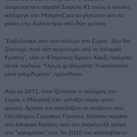
αναρωτιέται ο Ισμαήλ Σααλάν, 41 ετών, ο οποίος
κατέφυγε στη Μάνμπιτζ για να γλιτώσει από τις
μάχες στο Χαλέπι πριν από δύο χρόνια.
“Επιβιώσαμε από τον πόλεμο στη Συρία . Δεν θα
ζήσουμε ποτέ κάτι χειρότερο από το Ισλαμικό
Κράτος”, είπε ο 43χρονος Άμπου Χάμζι, πατέρας
πέντε παιδιών. “Όμως φοβόμαστε. Η κατάσταση
είναι μπερδεμένη”, πρόσθεσε.
Από το 2011, όταν ξέσπασε ο πόλεμος στη
Συρία, η Μάνμπιτζ έχει αλλάξει χέρια τρεις
φορές. Αρχικά την κατέλαβαν οι αντάρτες του
Ελεύθερου Συριακού Στρατού. Κατόπιν πέρασε
στο Ισλαμικό Κράτος που την ανακήρυξε τμήμα
του “χαλιφάτου” του. Το 2016 την κατέλαβαν οι