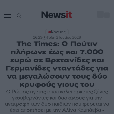
Μετάβαση
σε
o
27
περιεχόμενο
Κόσμος
16:23
Τρίτη 2 Ιουνίου 2026
The Times: Ο Πούτιν
πλήρωνε έως και 7.000
ευρώ σε Βρετανίδες και
Γερμανίδες νταντάδες για
να μεγαλώσουν τους δύο
κρυφούς γιους του
Ο Ρώσος ηγέτης απασχολεί αρκετές ξένες
γκουβερνάντες και δασκάλους για την
ανατροφή των δύο παιδιών που φέρεται να
έχει αποκτήσει με την Αλίνα Καμπάεβα -