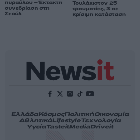
πυραύλου – Έκτακτη
Τουλάχιστον 25
συνεδρίαση στη
τραυματίες, 3 σε
Σεούλ
κρίσιμη κατάσταση
Ελλάδα
Κόσμος
Πολιτική
Οικονομία
Αθλητικά
Lifestyle
Τεχνολογία
Υγεία
Tasteit
Media
Driveit