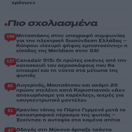
χρόνων»
Πιο σχολιασμένα
Μητσοτάκης στην υπογραφή συμφωνίας
198
για την ηλεκτρική διασύνδεση Ελλάδας –
Κύπρου: «Ισχυρή ψήφος εμπιστοσύνης» η
είσοδος της Meridiam στην GSI
Canadair 515: Οι πρώτες εικόνες από την
127
κατασκευή του αεροσκάφους που θα
επιχειρεί και τη νύχτα στα μέτωπα της
φωτιάς
Αυγερινός, Μουτσάτσου και ακόμη 20
85
πρώην στελέχη κατά Καρυστιανού: «Δεν
αποχωρήσαμε για καρέκλες», αιχμές για
«συγκεντρωτικό μοντέλο»
Κρανίου τόπος το Πόρτο Γερμενό μετά το
51
καταστροφικό πέρασμα της φωτιάς –
Ξεκίνησε η αυτοψία στα καμένα σπίτια
Οδηγός στη Μύκονο άρπαξε τσάντα
47