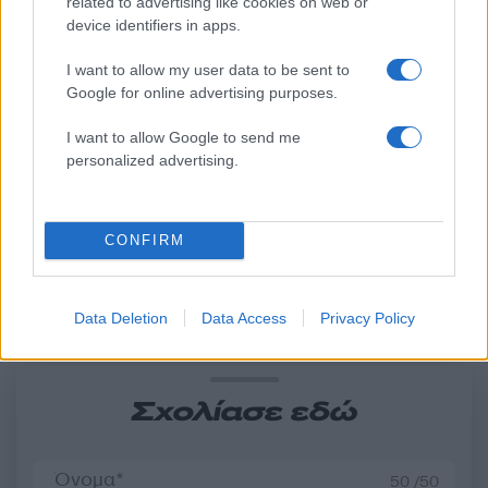
related to advertising like cookies on web or
device identifiers in apps.
I want to allow my user data to be sent to
Google for online advertising purposes.
Στη ΓΑΔΑ η 46χρονη που
Τραμπ: «Ο πόλεμος με
κατηγορείται για
Ιράν θα τελειώσει αρκ
I want to allow Google to send me
συμμετοχή στην τραγωδία
σύντομα – Εμείς ελέγχ
personalized advertising.
της Μαρφίν - Μεταφέρθηκε
τα Στενά του Ορμού
απευθείας από το
αεροδρόμιο
CONFIRM
Σχόλια
Data Deletion
Data Access
Privacy Policy
Σχολίασε εδώ
50 /50