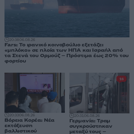
20:38
06.08.26
Fars: Το ιρανικό κοινοβούλιο εξετάζει
«μπλόκο» σε πλοία των ΗΠΑ και Ισραήλ από
τα Στενά του Ορμούζ – Πρόστιμα έως 20% του
φορτίου
16
20:33
06.08.26
20:31
06.08.26
Βόρεια Κορέα: Νέα
Γερμανία: Tραμ
εκτόξευση
συγκρούστηκαν
βαλλιστικού
μεταξύ τους –