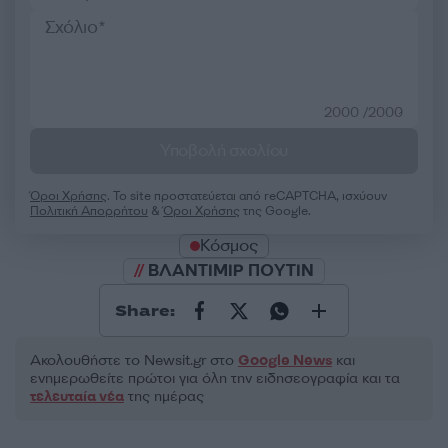
2000 /2000
Υποβολή σχολίου
Όροι Χρήσης
. Το site προστατεύεται από reCAPTCHA, ισχύουν
Πολιτική Απορρήτου
&
Όροι Χρήσης
της Google.
Κόσμος
ΒΛΑΝΤΙΜΙΡ ΠΟΥΤΙΝ
Share:
Ακολουθήστε το Νewsit.gr στο
Google News
και
ενημερωθείτε πρώτοι για όλη την ειδησεογραφία και τα
τελευταία νέα
της ημέρας