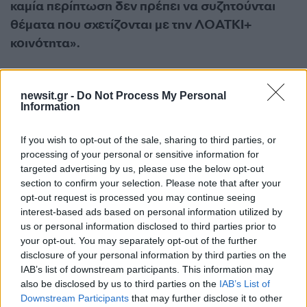
καμία περίπτωση δεν πρέπει να συζητούνται
θέματα που σχετίζονται με την ΛΟΑΤΚΙ+
κοινότητα».
Οι εργαζόμενοι διαμένουν στις εγκαταστάσεις
newsit.gr -
Do Not Process My Personal
της εξοχικής κατοικίας του Πούτιν και υπόκεινται
Information
σε αυστηρούς περιορισμούς στις μετακινήσεις
τους. Είναι επίσης υποχρεωμένοι να δίνουν
If you wish to opt-out of the sale, sharing to third parties, or
καθημερινά αναφορές.
processing of your personal or sensitive information for
targeted advertising by us, please use the below opt-out
section to confirm your selection. Please note that after your
Ο Ιβάν φέρεται να έφτιαξε επίσης μια
opt-out request is processed you may continue seeing
χριστουγεννιάτικη κάρτα για τον Πούτιν και την
interest-based ads based on personal information utilized by
us or personal information disclosed to third parties prior to
Καμπάεβα στις 25 Δεκεμβρίου του 2018,
your opt-out. You may separately opt-out of the further
σύμφωνα με τα έγγραφα που επικαλείται η
disclosure of your personal information by third parties on the
Systema. Σε μια άλλη περίπτωση την ίδια χρονιά,
IAB’s list of downstream participants. This information may
also be disclosed by us to third parties on the
IAB’s List of
μια γκουβερνάντα κατηγορήθηκε ότι δεν
Downstream Participants
that may further disclose it to other
καθάρισε τον Ιβάν αφού είχε πάει στην τουαλέτα.