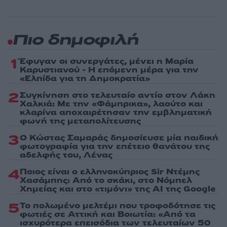
Πιο δημοφιλή
1
Έφυγαν οι συνεργάτες, μένει η Μαρία
Καρυστιανού - Η επόμενη μέρα για την
«Ελπίδα για τη Δημοκρατία»
2
Συγκίνηση στο τελευταίο αντίο στον Λάκη
Χαλκιά: Με την «Φάμπρικα», λαούτο και
κλαρίνα αποχαιρέτησαν την εμβληματική
φωνή της μεταπολίτευσης
3
Ο Κώστας Σαμαράς δημοσίευσε μία παιδική
φωτογραφία για την επέτειο θανάτου της
αδελφής του, Λένας
4
Ποιος είναι ο ελληνοκύπριος Sir Ντέμης
Χασάμπης: Από το σκάκι, στο Νόμπελ
Χημείας και στο «τιμόνι» της AI της Google
5
Το πολωμένο μελτέμι που τροφοδότησε τις
φωτιές σε Αττική και Βοιωτία: «Από τα
ισχυρότερα επεισόδια των τελευταίων 50