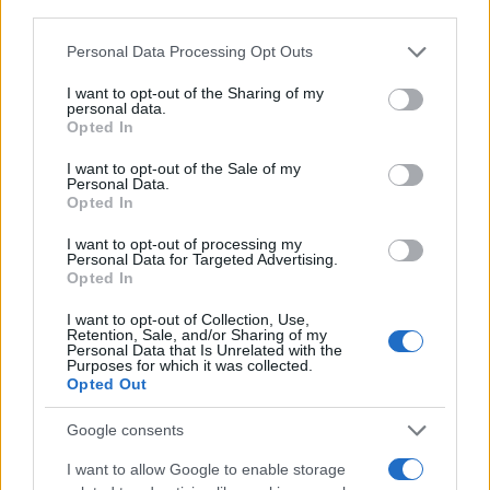
third parties.
ΔΙΑΦΗΜΙΣΗ
Please note that this website/app uses one or more Google
Personal Data Processing Opt Outs
services and may gather and store information including but
not limited to your visit or usage behaviour. You may click to
I want to opt-out of the Sharing of my
personal data.
grant or deny consent to Google and its third-party tags to
Opted In
use your data for below specified purposes in below Google
consent section.
I want to opt-out of the Sale of my
Personal Data.
Opted In
I want to opt-out of processing my
Personal Data for Targeted Advertising.
Opted In
I want to opt-out of Collection, Use,
Retention, Sale, and/or Sharing of my
Personal Data that Is Unrelated with the
Purposes for which it was collected.
Αν τα χάσατε
Opted Out
Google consents
I want to allow Google to enable storage