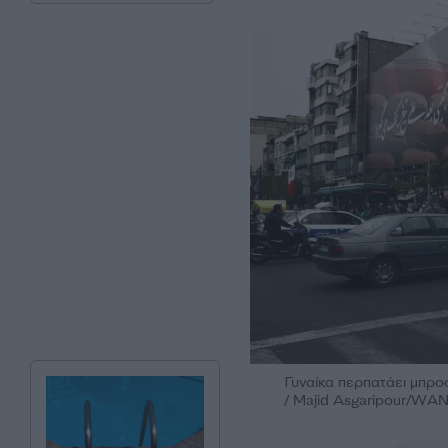
Γυναίκα περπατάει μπροσ
/ Majid Asgaripour/WA