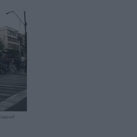
Χαμενεΐ