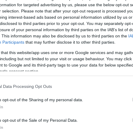
formation for targeted advertising by us, please use the below opt-out s
r selection. Please note that after your opt-out request is processed y
eing interest-based ads based on personal information utilized by us or
disclosed to third parties prior to your opt-out. You may separately opt-
th Social: « Ισραήλ και το Ιράν,
losure of your personal information by third parties on the IAB’s list of
ια άμεση κατάπαυση του πυρός»
. This information may also be disclosed by us to third parties on the
IA
Participants
that may further disclose it to other third parties.
κανε γνωστό μέσω του Truth Social ότι «τόσο το Ισ
 that this website/app uses one or more Google services and may gath
including but not limited to your visit or usage behaviour. You may click 
πιδιώκουν «μία άμεση κατάπαυση του πυρός» και ότι οι
 to Google and its third-party tags to use your data for below specifi
ατεύσεις για την «ειρήνη» «προοδεύουν».
ogle consent section.
ΔΙΑΦΗΜΙΣΗ
l Data Processing Opt Outs
o opt-out of the Sharing of my personal data.
In
o opt-out of the Sale of my Personal Data.
In