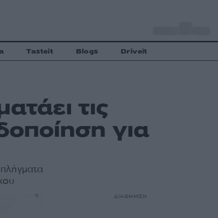
o
Αθήνα
30
C
a
Tasteit
Blogs
Driveit
ατάει τις
ιδοποίηση για
 πλήγματα
χου
ΔΙΑΦΗΜΙΣΗ