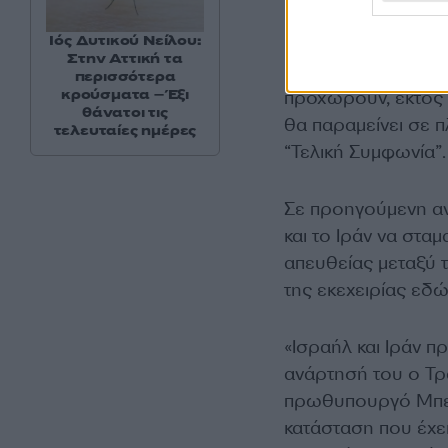
Ιός Δυτικού Νείλου:
«Και οι δύο πλευρές
Στην Αττική τα
ΚΑΤΑΠΑΥΣΗ ΤΟΥ ΠΥΡ
περισσότερα
κρούσματα – Έξι
προχωρούν, εκτός 
θάνατοι τις
θα παραμείνει σε π
τελευταίες ημέρες
“Τελική Συμφωνία”
Σε προηγούμενη αν
και το Ιράν να στ
απευθείας μεταξύ
της εκεχειρίας εδώ
«Ισραήλ και Ιράν 
ανάρτησή του ο Τρα
πρωθυπουργό Μπενι
κατάσταση που έχει