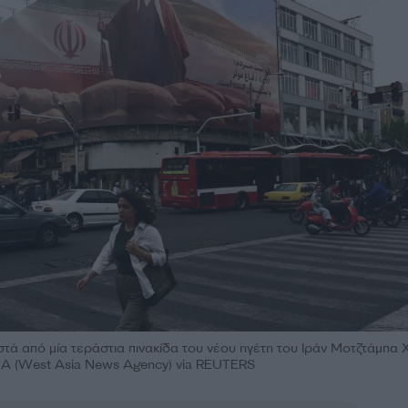
τά από μία τεράστια πινακίδα του νέου ηγέτη του Ιράν Μοτζτάμπα 
NA (West Asia News Agency) via REUTERS