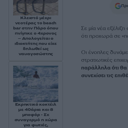
Προ
Κλειστό μέχρι
νεοτέρας το beach
Σε μία νέα εξέλιξ
bar στην Πάρο όπου
πνίγηκε ο 4χρονος
ότι προχωρά σε «π
– Απολογείται ο
ιδιοκτήτης που είχε
δηλωθεί ως
Οι ένοπλες δυνάμε
ναυαγοσώστης
στρατιωτικές επιχε
παράλληλα ότι θα
συνεχίσει τις επιθ
Εκρηκτικό κοκτέιλ
με 40άρια και 8
μποφόρ - Σε
συναγερμό η χώρα
για φωτιές,