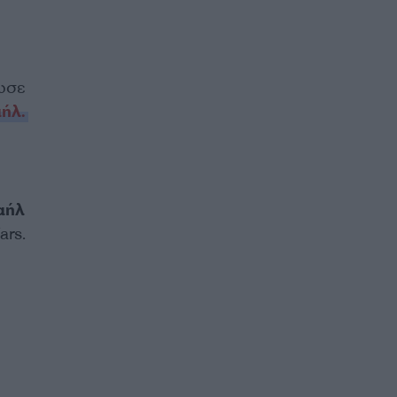
ωσε
αήλ.
αήλ
ars.