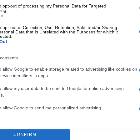
to opt-out of processing my Personal Data for Targeted
ing.
In
o opt-out of Collection, Use, Retention, Sale, and/or Sharing
ersonal Data that Is Unrelated with the Purposes for which it
lected.
Out
consents
o allow Google to enable storage related to advertising like cookies on
evice identifiers in apps.
o allow my user data to be sent to Google for online advertising
s.
to allow Google to send me personalized advertising.
CONFIRM