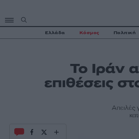
Μετάβαση
σε
περιεχόμενο
Ελλάδα
Κόσμος
Πολιτική
Το Ιράν 
επιθέσεις στ
Απειλές 
κα