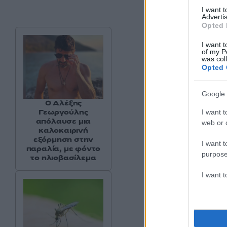
I want 
Advertis
Opted 
I want t
of my P
was col
Opted 
Google 
Ο Αλέξης
Γεωργούλης
I want t
απόλαυσε μια
web or d
καλοκαιρινή
εξόρμηση στην
I want t
παραλία, με φόντο
purpose
το ηλιοβασίλεμα
I want 