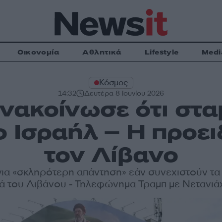
Οικονομία
Αθλητικά
Lifestyle
Medi
Κόσμος
14:32
Δευτέρα 8 Ιουνίου 2026
ανακοίνωσε ότι σταμ
ο Ισραήλ – Η προε
τον Λίβανο
για «σκληρότερη απάντηση» εάν συνεχιστούν τα
τά του Λιβάνου - Τηλεφώνημα Τραμπ με Νετανιά