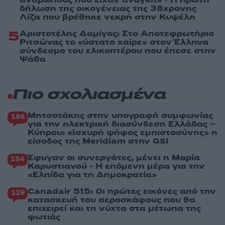
δήλωση της οικογένειας της 38χρονης
Λίζα που βρέθηκε νεκρή στην Κυψέλη
5
Αριστοτέλης Δαμίγος: Στο Αποτεφρωτήριο
Ριτσώνας το «ύστατο χαίρε» στον Έλληνα
σύνδεσμο του ελικοπτέρου που έπεσε στην
Ψάθα
Πιο σχολιασμένα
Μητσοτάκης στην υπογραφή συμφωνίας
198
για την ηλεκτρική διασύνδεση Ελλάδας –
Κύπρου: «Ισχυρή ψήφος εμπιστοσύνης» η
είσοδος της Meridiam στην GSI
Έφυγαν οι συνεργάτες, μένει η Μαρία
184
Καρυστιανού - Η επόμενη μέρα για την
«Ελπίδα για τη Δημοκρατία»
Canadair 515: Οι πρώτες εικόνες από την
129
κατασκευή του αεροσκάφους που θα
επιχειρεί και τη νύχτα στα μέτωπα της
φωτιάς