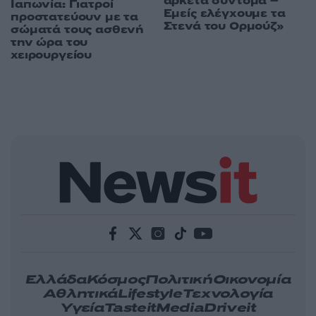
αρκετά σύντομα –
Ιαπωνία: Γιατροί
Εμείς ελέγχουμε τα
προστατεύουν με τα
Στενά του Ορμούζ»
σώματά τους ασθενή
την ώρα του
χειρουργείου
Ελλάδα
Κόσμος
Πολιτική
Οικονομία
Αθλητικά
Lifestyle
Τεχνολογία
Υγεία
Tasteit
Media
Driveit