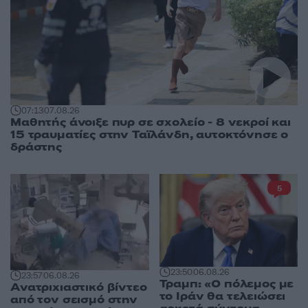
07:13
07.08.26
Μαθητής άνοιξε πυρ σε σχολείο - 8 νεκροί και
15 τραυματίες στην Ταϊλάνδη, αυτοκτόνησε ο
δράστης
5
23:50
06.08.26
23:57
06.08.26
Τραμπ: «Ο πόλεμος με
Ανατριχιαστικό βίντεο
το Ιράν θα τελειώσει
από τον σεισμό στην