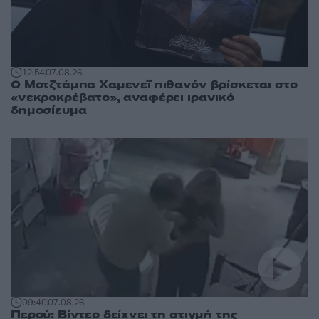
12:54
07.08.26
Ο Μοτζτάμπα Χαμενεΐ πιθανόν βρίσκεται στο
«νεκροκρέβατο», αναφέρει ιρανικό
δημοσίευμα
09:40
07.08.26
Περού: Βίντεο δείχνει τη στιγμή της