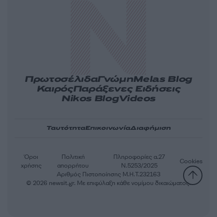
Πρωτοσέλιδα
Γνώμη
Melas Blog
Καιρός
Παράξενες Ειδήσεις
Nikos Blog
Videos
Ταυτότητα
Επικοινωνία
Διαφήμιση
Όροι
Πολιτική
Πληροφορίες α.27
Cookies
χρήσης
απορρήτου
Ν.5253/2025
Αριθμός Πιστοποίησης Μ.Η.Τ.232163
© 2026 newsit.gr. Με επιφύλαξη κάθε νομίμου δικαιώματος.