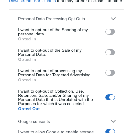
Σχολίασε εδώ
Downstream Participants
that may further disclose it to other
third parties.
Please note that this website/app uses one or more Google
Personal Data Processing Opt Outs
50 /50
services and may gather and store information including but
not limited to your visit or usage behaviour. You may click to
I want to opt-out of the Sharing of my
personal data.
grant or deny consent to Google and its third-party tags to
Opted In
use your data for below specified purposes in below Google
consent section.
I want to opt-out of the Sale of my
Personal Data.
2000 /2000
Opted In
Υποβολή σχολίου
I want to opt-out of processing my
Personal Data for Targeted Advertising.
Opted In
Όροι Χρήσης
. Το site προστατεύεται από reCAPTCHA, ισχύουν
Πολιτική Απορρήτου
&
Όροι Χρήσης
της Google.
I want to opt-out of Collection, Use,
Κόσμος
Retention, Sale, and/or Sharing of my
Personal Data that Is Unrelated with the
ΙΣΡΑΗΛ
ΛΩΡΙΔΑ ΤΗΣ ΓΑΖΑΣ
ΧΑΜΑΣ
Purposes for which it was collected.
Opted Out
Share:
Google consents
Ακολουθήστε το Νewsit.gr στο
Google News
και
I want to allow Google to enable storage