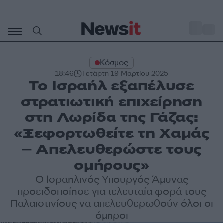
Μετάβαση
σε
o
33
περιεχόμενο
Κόσμος
18:46
Τετάρτη 19 Μαρτίου 2025
Το Ισραήλ εξαπέλυσε
στρατιωτική επιχείρηση
στη Λωρίδα της Γάζας:
«Ξεφορτωθείτε τη Χαμάς
– Απελευθερώστε τους
ομήρους»
Ο Ισραηλινός Υπουργός Άμυνας
προειδοποίησε για τελευταία φορά τους
Παλαιστινίους να απελευθερωθούν όλοι οι
όμηροι