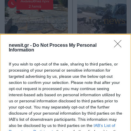
Ανανεώθηκε πριν
2 λεπτά
newsit.gr -
Do Not Process My Personal
Μυστράς: 11 μήνες με
Τροχαίο στις Σέρρες
Information
αναστολή στον 55χρονο
«Ξαφνικά μου ήρθε 
που έκρυβε τον νεκρό
αυτοκίνητο, προσπάθ
πατέρα του σε καταψύκτη
να φύγω αριστερά» λέ
If you wish to opt-out of the sale, sharing to third parties, or
– «Ήταν ο τελευταίος
οδηγός του φορτηγ
processing of your personal or sensitive information for
άνθρωπος μου και ήθελα
targeted advertising by us, please use the below opt-out
να τον βλέπω»
section to confirm your selection. Please note that after your
opt-out request is processed you may continue seeing
interest-based ads based on personal information utilized by
Σχόλια
us or personal information disclosed to third parties prior to
your opt-out. You may separately opt-out of the further
disclosure of your personal information by third parties on the
IAB’s list of downstream participants. This information may
also be disclosed by us to third parties on the
IAB’s List of