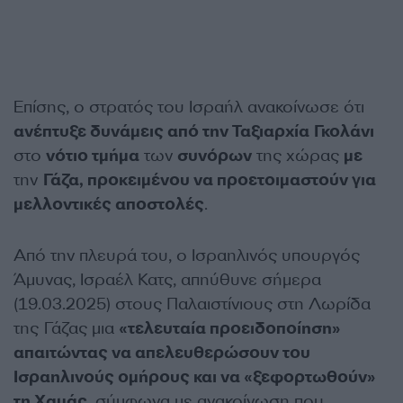
Επίσης, ο στρατός του Ισραήλ ανακοίνωσε ότι
ανέπτυξε δυνάμεις από την Ταξιαρχία Γκολάνι
στο
νότιο τμήμα
των
συνόρων
της χώρας
με
την
Γάζα, προκειμένου να προετοιμαστούν για
μελλοντικές αποστολές
.
Από την πλευρά του, ο Ισραηλινός υπουργός
Άμυνας, Ισραέλ Κατς, απηύθυνε σήμερα
(19.03.2025) στους Παλαιστίνιους στη Λωρίδα
της Γάζας μια
«τελευταία προειδοποίηση»
απαιτώντας να απελευθερώσουν του
Ισραηλινούς ομήρους και να «ξεφορτωθούν»
τη Χαμάς
, σύμφωνα με ανακοίνωση που