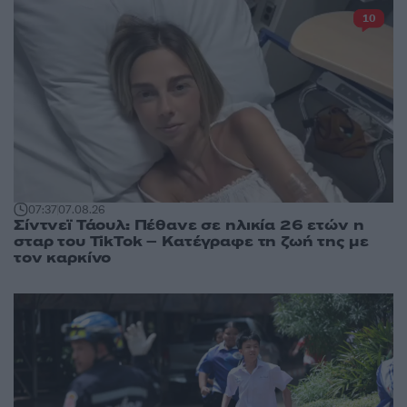
10
07:37
07.08.26
Σίντνεϊ Τάουλ: Πέθανε σε ηλικία 26 ετών η
σταρ του TikTok – Kατέγραφε τη ζωή της με
τον καρκίνο