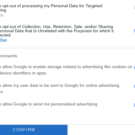
to opt-out of processing my Personal Data for Targeted
ing.
In
o opt-out of Collection, Use, Retention, Sale, and/or Sharing
ersonal Data that Is Unrelated with the Purposes for which it
lected.
Out
consents
o allow Google to enable storage related to advertising like cookies on
evice identifiers in apps.
o allow my user data to be sent to Google for online advertising
s.
to allow Google to send me personalized advertising.
Α να μην παρεμβαίνουν στις εσωτερικές υποθέσεις
CONFIRM