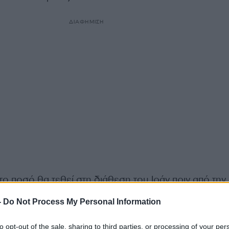
ΔΙΑΦΗΜΙΣΗ
το ποσό θα τεθεί στη διάθεση του Ιράν πριν από την
γματεύσεων», κατά το κείμενο – που είχε ήδη μεταδο
-
Do Not Process My Personal Information
3 Ιουνίου και δεν έχει επιβεβαιωθεί επίσημα.
Ωστόσο,
ν οι ΗΠΑ
.
to opt-out of the sale, sharing to third parties, or processing of your per