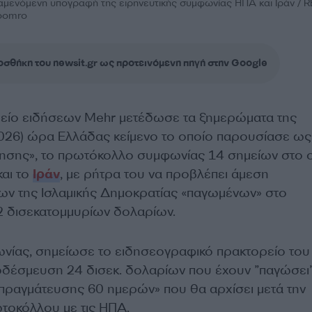
αμενόμενη υπογραφή της ειρηνευτικής συμφωνίας ΗΠΑ και Ιράν /
oomro
σθήκη του newsit.gr ως προτεινόμενη πηγή στην Google
ρείο ειδήσεων Mehr μετέδωσε τα ξημερώματα της
026) ώρα Ελλάδας κείμενο το οποίο παρουσίασε ως
ησης», το πρωτόκολλο συμφωνίας 14 σημείων στο 
αι το
Ιράν
, με ρήτρα του να προβλέπει άμεση
ν της Ισλαμικής Δημοκρατίας «παγωμένων» στο
12 δισεκατομμυρίων δολαρίων.
ίας, σημείωσε το ειδησεογραφικό πρακτορείο του 
οδέσμευση 24 δισεκ. δολαρίων που έχουν ”παγώσει”
ιαπραγμάτευσης 60 ημερών» που θα αρχίσει μετά την
τοκόλλου με τις ΗΠΑ.