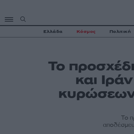
Μετάβαση
σε
περιεχόμενο
Ελλάδα
Κόσμος
Πολιτική
Το προσχέδ
και Ιρά
κυρώσεων 
Το π
αποδέσμευ