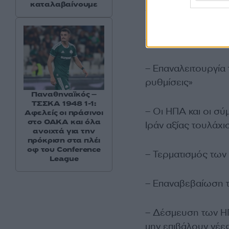
καταλαβαίνουμε
– Άρση του ναυτικ
– Απόσυρση των αμ
– Επαναλειτουργία
ρυθμίσεις»
Παναθηναϊκός –
ΤΣΣΚΑ 1948 1-1:
– Οι ΗΠΑ και οι σύ
Αφελείς οι πράσινοι
στο ΟΑΚΑ και όλα
Ιράν αξίας τουλάχι
ανοιχτά για την
πρόκριση στα πλέι
οφ του Conference
– Τερματισμός των 
League
– Επαναβεβαίωση τ
– Δέσμευση των ΗΠ
μην επιβάλουν νέε