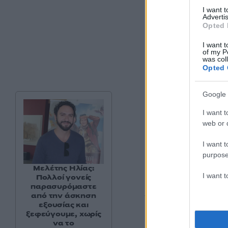
I want 
Advertis
Opted 
I want t
of my P
was col
Opted 
Google 
I want t
web or d
I want t
purpose
Μελέτης Ηλίας:
I want 
Πολλοί γονείς
παρασυρόμαστε
– Δέσμευση των ΗΠ
από την άσκηση
εξουσίας και
Ιράν
ξεφεύγουμε, χωρίς
να το