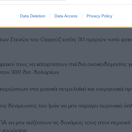
ού αποκλεισμού των ΗΠΑ εντός 30 ημερών
Data Deletion
Data Access
Privacy Policy
ερικανικών δυνάμεων από το Ιράν
 των Στενών του Ορμούζ εντός 30 ημερών «υπό ιραν
μμαχοί τους να καταρτίσουν σχέδια ανοικοδόμησης γι
στον 300 δισ. δολαρίων
κυρώσεων στα ιρανικά πετρελαϊκά και ενεργειακά πρ
ης δέσμευσης του Ιράν να μην παράγει πυρηνικά όπ
Α να μην αυξήσουν τις δυνάμεις τους στην περιοχή 
ς κυρώσεις.