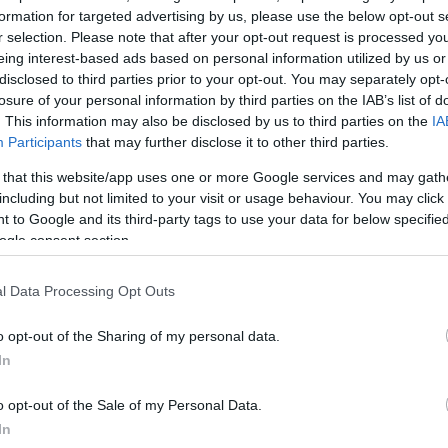
formation for targeted advertising by us, please use the below opt-out s
r selection. Please note that after your opt-out request is processed y
εία του προσχεδίου συμφωνίας προβλέπουν:
eing interest-based ads based on personal information utilized by us or
disclosed to third parties prior to your opt-out. You may separately opt-
η του πυρός σε όλα τα μέτωπα, συμπεριλαμβανομέν
losure of your personal information by third parties on the IAB’s list of
. This information may also be disclosed by us to third parties on the
IA
Participants
that may further disclose it to other third parties.
ΔΙΑΦΗΜΙΣΗ
 that this website/app uses one or more Google services and may gath
including but not limited to your visit or usage behaviour. You may click 
 to Google and its third-party tags to use your data for below specifi
ogle consent section.
l Data Processing Opt Outs
o opt-out of the Sharing of my personal data.
In
o opt-out of the Sale of my Personal Data.
In