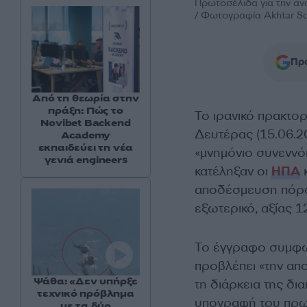
Πρωτοσέλιδα για την αν
/ Φωτογραφία Akhtar S
Προ
Από τη θεωρία στην
πράξη: Πώς το
Το ιρανικό πρακτο
Novibet Backend
Δευτέρας (15.06.2
Academy
εκπαιδεύει τη νέα
«μνημόνιο συνεννό
γενιά engineers
κατέληξαν οι
ΗΠΑ
κ
αποδέσμευση πόρω
εξωτερικό, αξίας 
Το έγγραφο συμφων
προβλέπει «την απ
Ψάθα: «Δεν υπήρξε
τη διάρκεια της δ
τεχνικό πρόβλημα
υπογραφή του πρω
με τα δύο