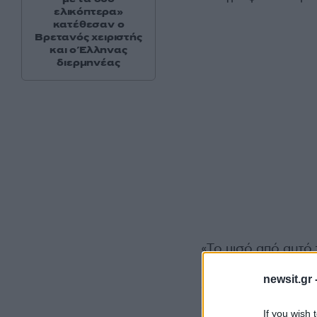
ελικόπτερα»
κατέθεσαν ο
Βρετανός χειριστής
και ο Έλληνας
διερμηνέας
«Το μισό από αυτό 
έναρξη των διαπρα
newsit.gr 
από το Mehr στις 1
είδηση διαψεύδου
If you wish 