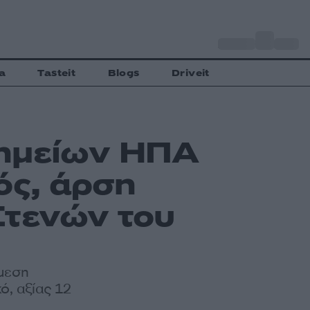
o
Αθήνα
28
C
a
Tasteit
Blogs
Driveit
σημείων ΗΠΑ
ός, άρση
Στενών του
άμεση
, αξίας 12