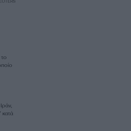
 REUTERS
 το
οποίο
Ιράν,
 κατά