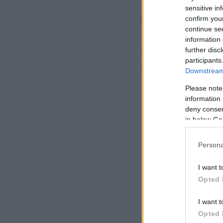
sensitive in
confirm you
Τα κυριότερα σημ
continue se
information 
– Μόνιμη κατάπαυσ
further disc
participants
Λιβάνου
Downstream 
Please note
information 
deny consent
in below Go
Persona
I want t
Opted 
I want t
Opted 