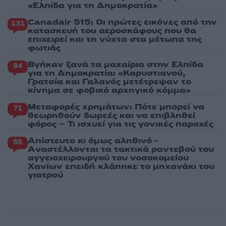
«Ελπίδα για τη Δημοκρατία»
Canadair 515: Οι πρώτες εικόνες από την
131
κατασκευή του αεροσκάφους που θα
επιχειρεί και τη νύχτα στα μέτωπα της
φωτιάς
Βγήκαν ξανά τα μαχαίρια στην Ελπίδα
84
για τη Δημοκρατία: «Καρυστιανού,
Γρατσία και Γαλανός μετέτρεψαν το
κίνημα σε φοβικό αρχηγικό κόμμα»
Μεταφορές χρημάτων: Πότε μπορεί να
71
θεωρηθούν δωρεές και να επιβληθεί
φόρος – Τι ισχυεί για τις γονικές παροχές
Απίστευτο κι όμως αληθινό -
55
Aναστέλλονται τα τακτικά ραντεβού του
αγγειοχειρουργού του νοσοκομείου
Χανίων επειδή κλάπηκε το μηχανάκι του
γιατρού