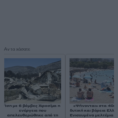
Αν τα χάσατε
Ίση με 6 βόμβες Χιροσίμα η
«Ψήνονται» στα 40άρ
ενέργεια που
δυτική και βόρεια Ελλά
απελευθερώθηκε από τη
Ενισχυμένα μελτέμια έ