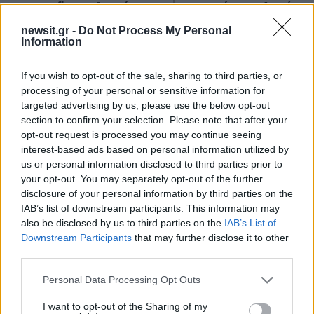
mega fire σε Αττική και
μποφόρ στο Αιγαίο μέ
Βοιωτία - Πώς κάηκε μέσα
Δεκαπενταύγουστ
σε 2 βράδια το 55% της
newsit.gr -
Do Not Process My Personal
Information
έκτασης
If you wish to opt-out of the sale, sharing to third parties, or
Σχόλια
processing of your personal or sensitive information for
targeted advertising by us, please use the below opt-out
section to confirm your selection. Please note that after your
opt-out request is processed you may continue seeing
interest-based ads based on personal information utilized by
us or personal information disclosed to third parties prior to
Σχολίασε εδώ
your opt-out. You may separately opt-out of the further
disclosure of your personal information by third parties on the
IAB’s list of downstream participants. This information may
50 /50
also be disclosed by us to third parties on the
IAB’s List of
Downstream Participants
that may further disclose it to other
third parties.
Please note that this website/app uses one or more Google
Personal Data Processing Opt Outs
services and may gather and store information including but
2000 /2000
not limited to your visit or usage behaviour. You may click to
I want to opt-out of the Sharing of my