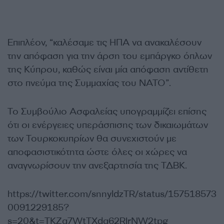
Επιπλέον, “καλέσαμε τις ΗΠΑ να ανακαλέσουν
την απόφαση για την άρση του εμπάργκο όπλων
της Κύπρου, καθώς είναι μία απόφαση αντίθετη
στο πνεύμα της Συμμαχίας του ΝΑΤΟ”.
Το Συμβούλιο Ασφαλείας υπογραμμίζει επίσης
ότι οι ενέργειες υπεράσπισης των δικαιωμάτων
των Τουρκοκυπρίων θα συνεχιστούν με
αποφασιστικότητα ώστε όλες οι χώρες να
αναγνωρίσουν την ανεξαρτησία της ΤΔΒΚ.
https://twitter.com/snnyldzTR/status/157518573
0091229185?
s=20&t=TKZq7WtTXdq62RIrNW2tpg