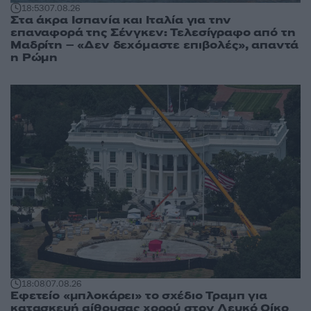
18:53
07.08.26
Στα άκρα Ισπανία και Ιταλία για την
επαναφορά της Σένγκεν: Τελεσίγραφο από τη
Μαδρίτη – «Δεν δεχόμαστε επιβολές», απαντά
η Ρώμη
18:08
07.08.26
Εφετείο «μπλοκάρει» το σχέδιο Τραμπ για
κατασκευή αίθουσας χορού στον Λευκό Οίκο