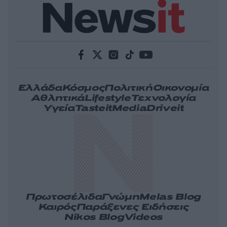
Ελλάδα
Κόσμος
Πολιτική
Οικονομία
Αθλητικά
Lifestyle
Τεχνολογία
Υγεία
Tasteit
Media
Driveit
Πρωτοσέλιδα
Γνώμη
Melas Blog
Καιρός
Παράξενες Ειδήσεις
Nikos Blog
Videos