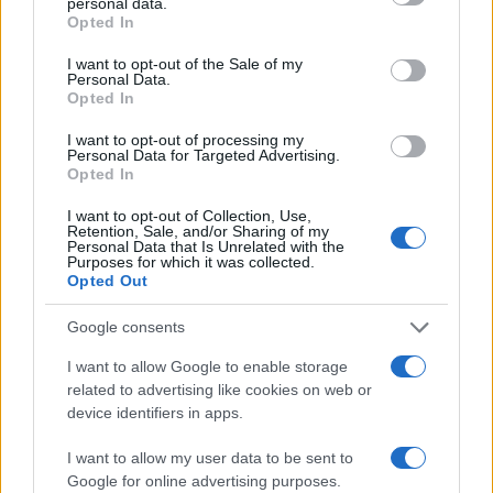
personal data.
grant or deny consent to Google and its third-party tags to
Υποβολή σχολίου
Opted In
use your data for below specified purposes in below Google
consent section.
I want to opt-out of the Sale of my
Όροι Χρήσης
. Το site προστατεύεται από reCAPTCHA, ισχύουν
Personal Data.
Πολιτική Απορρήτου
&
Όροι Χρήσης
της Google.
Opted In
Κόσμος
I want to opt-out of processing my
ΡΕΤΖΕΠ ΤΑΓΙΠ ΕΡΝΤΟΓΑΝ
Personal Data for Targeted Advertising.
Opted In
ΣΥΜΒΟΥΛΙΟ ΑΣΦΑΛΕΙΑΣ
ΤΟΥΡΚΙΑ
I want to opt-out of Collection, Use,
Share:
Retention, Sale, and/or Sharing of my
Personal Data that Is Unrelated with the
Purposes for which it was collected.
Ακολουθήστε το Νewsit.gr στο
Google News
και
Opted Out
ενημερωθείτε πρώτοι για όλη την ειδησεογραφία και τα
τελευταία νέα
της ημέρας
Google consents
I want to allow Google to enable storage
related to advertising like cookies on web or
device identifiers in apps.
Πιο δημοφιλή
I want to allow my user data to be sent to
Google for online advertising purposes.