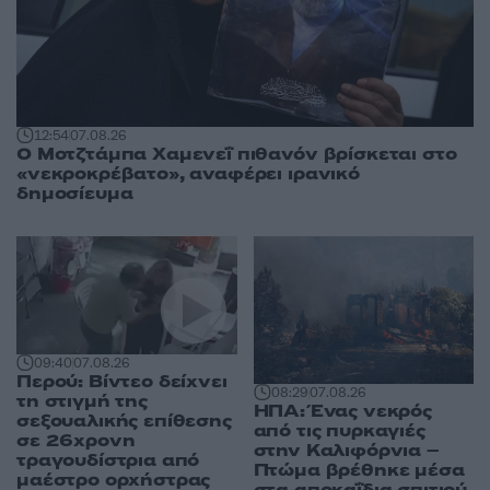
12:54
07.08.26
Ο Μοτζτάμπα Χαμενεΐ πιθανόν βρίσκεται στο
«νεκροκρέβατο», αναφέρει ιρανικό
δημοσίευμα
09:40
07.08.26
Περού: Βίντεο δείχνει
08:29
07.08.26
τη στιγμή της
ΗΠΑ: Ένας νεκρός
σεξουαλικής επίθεσης
από τις πυρκαγιές
σε 26χρονη
στην Καλιφόρνια –
τραγουδίστρια από
Πτώμα βρέθηκε μέσα
μαέστρο ορχήστρας
στα αποκαΐδια σπιτιού