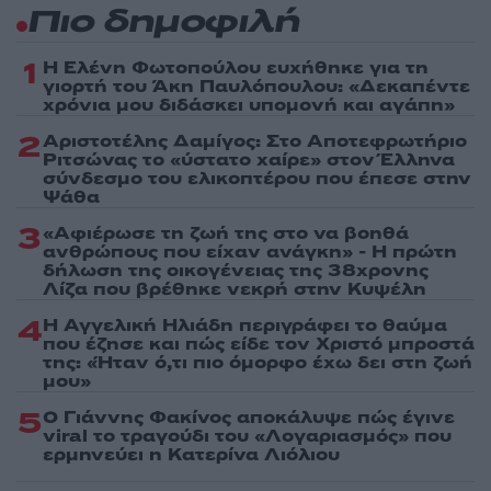
Πιο δημοφιλή
1
Η Ελένη Φωτοπούλου ευχήθηκε για τη
γιορτή του Άκη Παυλόπουλου: «Δεκαπέντε
χρόνια μου διδάσκει υπομονή και αγάπη»
2
Αριστοτέλης Δαμίγος: Στο Αποτεφρωτήριο
Ριτσώνας το «ύστατο χαίρε» στον Έλληνα
σύνδεσμο του ελικοπτέρου που έπεσε στην
Ψάθα
3
«Αφιέρωσε τη ζωή της στο να βοηθά
ανθρώπους που είχαν ανάγκη» - Η πρώτη
δήλωση της οικογένειας της 38χρονης
Λίζα που βρέθηκε νεκρή στην Κυψέλη
4
Η Αγγελική Ηλιάδη περιγράφει το θαύμα
που έζησε και πώς είδε τον Χριστό μπροστά
της: «Ήταν ό,τι πιο όμορφο έχω δει στη ζωή
μου»
5
Ο Γιάννης Φακίνος αποκάλυψε πώς έγινε
viral το τραγούδι του «Λογαριασμός» που
ερμηνεύει η Κατερίνα Λιόλιου