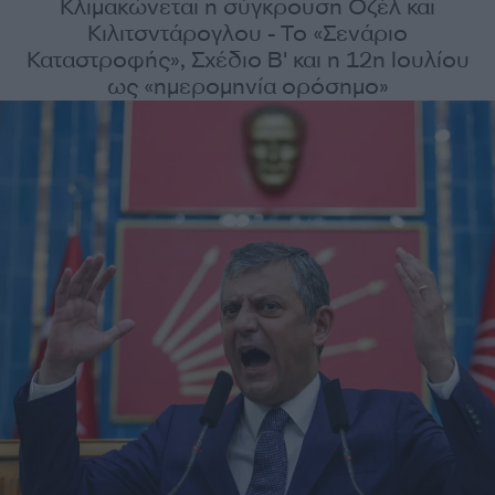
Κλιμακώνεται η σύγκρουση Οζέλ και
Κιλιτσντάρογλου - Το «Σενάριο
Καταστροφής», Σχέδιο Β' και η 12η Ιουλίου
ως «ημερομηνία ορόσημο»