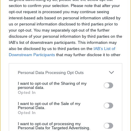
section to confirm your selection. Please note that after your
opt-out request is processed you may continue seeing
interest-based ads based on personal information utilized by
us or personal information disclosed to third parties prior to
your opt-out. You may separately opt-out of the further
disclosure of your personal information by third parties on the
IAB’s list of downstream participants. This information may
also be disclosed by us to third parties on the
IAB’s List of
Downstream Participants
that may further disclose it to other
third parties.
Please note that this website/app uses one or more Google
Personal Data Processing Opt Outs
services and may gather and store information including but
not limited to your visit or usage behaviour. You may click to
I want to opt-out of the Sharing of my
personal data.
grant or deny consent to Google and its third-party tags to
Opted In
use your data for below specified purposes in below Google
Υποστηρικτές του Κιλιτσντάρογλου / REUTERS /
consent section.
I want to opt-out of the Sale of my
Efekan Akyuz
Personal Data.
Opted In
Οι εξελίξεις θα κορυφωθούν στα τέλη Ιουλίου ή
I want to opt-out of processing my
Personal Data for Targeted Advertising.
τις αρχές Αυγούστου. Αν η πλευρά Οζέλ δεν