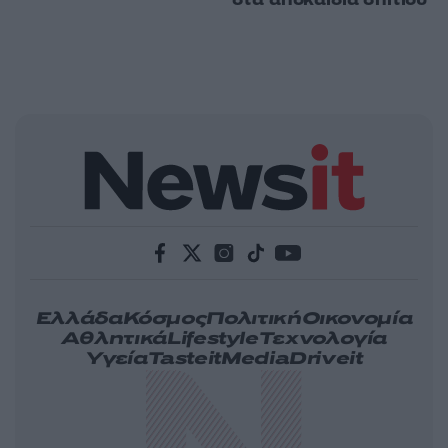
Ελλάδα
Κόσμος
Πολιτική
Οικονομία
Αθλητικά
Lifestyle
Τεχνολογία
Υγεία
Tasteit
Media
Driveit