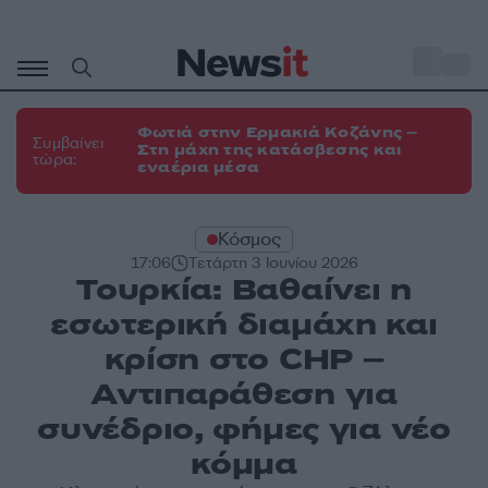
Μετάβαση
σε
o
35
περιεχόμενο
Φωτιά στην Ερμακιά Κοζάνης –
Συμβαίνει
Στη μάχη της κατάσβεσης και
τώρα:
εναέρια μέσα
Κόσμος
17:06
Τετάρτη 3 Ιουνίου 2026
Τουρκία: Βαθαίνει η
εσωτερική διαμάχη και
κρίση στο CHP –
Αντιπαράθεση για
συνέδριο, φήμες για νέο
κόμμα