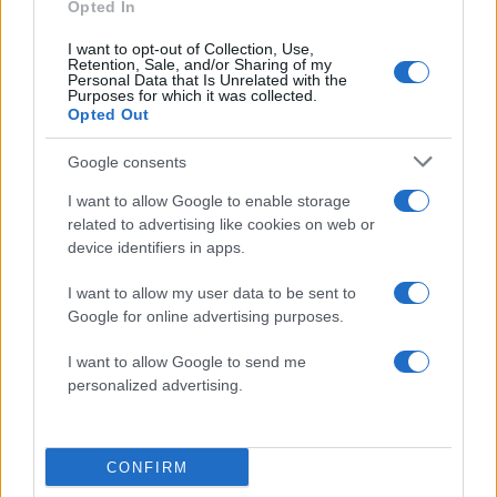
Opted In
καταφέρει να επιβάλει τη διεξαγωγή έκτακτου
I want to opt-out of Collection, Use,
συνεδρίου στις 12 Ιουλίου, τότε η ίδρυση ή η
Retention, Sale, and/or Sharing of my
προσχώρηση σε ένα ήδη υπάρχον «εφεδρικό»
Personal Data that Is Unrelated with the
Purposes for which it was collected.
κόμμα θεωρείται από τους αναλυτές ως πολύ
Opted Out
πιθανή εξέλιξη.
Google consents
I want to allow Google to enable storage
Νέα δικαστικά μέτωπα και
related to advertising like cookies on web or
σενάρια «άρσης ασυλίας»
device identifiers in apps.
I want to allow my user data to be sent to
Στο μεταξύ, σε μία νέα εξέλιξη του πολιτικού
Google for online advertising purposes.
δράματος που εκτυλίσσεται στην Τουρκία, η
I want to allow Google to send me
Γενική Εισαγγελία Αττάλειας διαβίβασε στη
personalized advertising.
Γενική Εισαγγελία Αγκύρας φάκελο με
προσφυγές κατά του Οζγκιούρ Οζέλ και πέντε
βουλευτών του CHP, στο πλαίσιο έρευνας για
CONFIRM
καταγγελίες περί χρηματικών συναλλαγών κατά