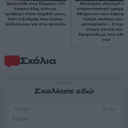
Τραγωδία στις Σέρρες: «Τα
Μυστράς: Αλλαγή στ
έχασα όλα, κάτι με
υπερασπιστική γραμμή
τράβαγε στην καρδιά μου»,
55χρονου που έκρυψε
λέει ο άνδρας που έχασε
νεκρό πατέρα του σ
σύζυγο και γιο στο τροχαίο
καταψύκτη – Η αγά
στους γονείς και η
διαφωνία με την αδε
του
Σχόλια
Σχολίασε εδώ
50 /50