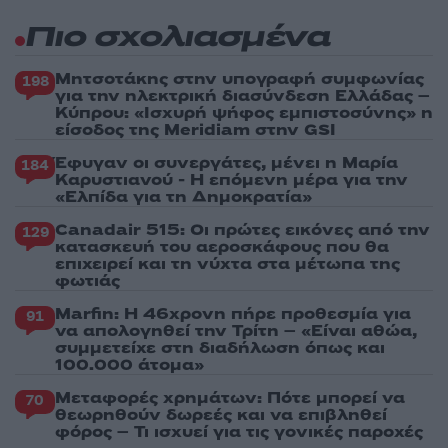
Πιο σχολιασμένα
Μητσοτάκης στην υπογραφή συμφωνίας
198
για την ηλεκτρική διασύνδεση Ελλάδας –
Κύπρου: «Ισχυρή ψήφος εμπιστοσύνης» η
είσοδος της Meridiam στην GSI
Έφυγαν οι συνεργάτες, μένει η Μαρία
184
Καρυστιανού - Η επόμενη μέρα για την
«Ελπίδα για τη Δημοκρατία»
Canadair 515: Οι πρώτες εικόνες από την
129
κατασκευή του αεροσκάφους που θα
επιχειρεί και τη νύχτα στα μέτωπα της
φωτιάς
Marfin: Η 46χρονη πήρε προθεσμία για
91
να απολογηθεί την Τρίτη – «Είναι αθώα,
συμμετείχε στη διαδήλωση όπως και
100.000 άτομα»
Μεταφορές χρημάτων: Πότε μπορεί να
70
θεωρηθούν δωρεές και να επιβληθεί
φόρος – Τι ισχυεί για τις γονικές παροχές