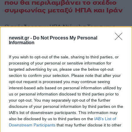
που θα περιλαμβάνει το σχέδιο
συμφωνίας μεταξύ ΗΠΑ και Ιράν
Ο πρόεδρος των ΗΠΑ Ντόναλντ Τραμπ και ο
πρωθυπουργός του Ισραήλ Μπενιαμίν
newsit.gr -
Do Not Process My Personal
Νετανιάχου συζήτησαν το βράδυ της Πέμπτης
Information
(11/6/26) για το διαφαινόμενο μνημόνιο
If you wish to opt-out of the sale, sharing to third parties, or
συναντίληψης μεταξύ Ουάσινγκτον και
processing of your personal or sensitive information for
Τεχεράνης στις διαπραγματεύσεις με στόχο την
targeted advertising by us, please use the below opt-out
επίτευξη συμφωνίας, όπως αναφέρει η
section to confirm your selection. Please note that after your
ανακοίνωση που εκδόθηκε από το γραφείο του
opt-out request is processed you may continue seeing
interest-based ads based on personal information utilized by
Νετανιάχου.
us or personal information disclosed to third parties prior to
your opt-out. You may separately opt-out of the further
«Παρότι το Ισραήλ δεν είναι συμβαλλόμενο
disclosure of your personal information by third parties on the
IAB’s list of downstream participants. This information may
μέρος του μνημονίου συναντίληψης, ο
also be disclosed by us to third parties on the
IAB’s List of
πρωθυπουργός εξέφρασε την εκτίμησή του για
Downstream Participants
that may further disclose it to other
τη δέσμευση του προέδρου Τραμπ ότι η τελική
third parties.