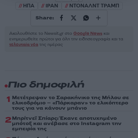
ΗΠΑ
ΙΡΑΝ
ΝΤΟΝΑΛΝΤ ΤΡΑΜΠ
Share:
Ακολουθήστε το Νewsit.gr στο
Google News
και
ενημερωθείτε πρώτοι για όλη την ειδησεογραφία και τα
τελευταία νέα
της ημέρας
Πιο δημοφιλή
1
Μετέτρεψαν το Σαρακήνικο της Μήλου σε
ελικοδρόμιο – «Πάρκαραν» το ελικόπτερο
τους για να κάνουν μπάνιο
2
Μπρίτνεϊ Σπίαρς: Έκανε αποτυχημένο
μπότοξ και ανέβασε στο Instagram την
εμπειρία της