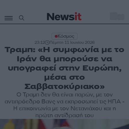
Μετάβαση
σε
o
27
περιεχόμενο
Κόσμος
23:12
Πέμπτη 11 Ιουνίου 2026
Τραμπ: «Η συμφωνία με το
Ιράν θα μπορούσε να
υπογραφεί στην Ευρώπη,
μέσα στο
Σαββατοκύριακο»
Ο Τραμπ δεν θα είναι παρών, με τον
αντιπρόεδρο Βανς να εκπροσωπεί τις ΗΠΑ -
Η επικοινωνία με τον Νετανιάχου και η
πρώτη αντίδρασή του