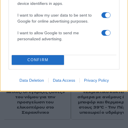
device identifiers in apps.
I want to allow my user data to be sent to
Google for online advertising purposes.
Αν τα χάσατε
I want to allow Google to send me
personalized advertising.
CONFIRM
Data Deletion
Data Access
Privacy Policy
Μήλος: Οι «γκρίζες ζώνες»
«Εκρηκτικό κοκτέιλ
του νόμου για την
σήμερα με ανέμους έω
προσγείωση του
μποφόρ και θερμοκρα
ελικοπτέρου στο
στους 39°C - Την Πέμ
Σαρακήνικο
υποχωρεί ο υδράργυ