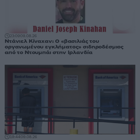
23:09
09.08.26
Ντάνιελ Κίναχαν: Ο «βασιλιάς του
οργανωμένου εγκλήματος» σιδηροδέσμιος
από το Ντουμπάι στην Ιρλανδία
19:44
09.08.26