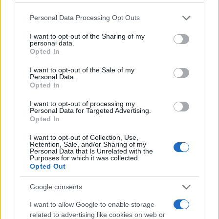
συμφωνία κατά την ολοκλήρωση των
Please note that this website/app uses one or more Google
Personal Data Processing Opt Outs
διαπραγματεύσεων θα περιλαμβάνει την
services and may gather and store information including but
not limited to your visit or usage behaviour. You may click to
I want to opt-out of the Sharing of my
απομάκρυνση του εμπλουτισμένου ουρανίου, τη
personal data.
grant or deny consent to Google and its third-party tags to
διάλυση των υποδομών εμπλουτισμού,
Opted In
use your data for below specified purposes in below Google
περιορισμούς στην παραγωγή πυραύλων και τη
consent section.
I want to opt-out of the Sale of my
διακοπή της υποστήριξης του Ιράν προς τους
Personal Data.
Opted In
τρομοκράτες εντολοδόχους του στην περιοχή»,
υπογραμμίζεται.
I want to opt-out of processing my
Personal Data for Targeted Advertising.
Opted In
ΔΙΑΦΗΜΙΣΗ
I want to opt-out of Collection, Use,
Retention, Sale, and/or Sharing of my
Personal Data that Is Unrelated with the
Purposes for which it was collected.
Opted Out
Google consents
I want to allow Google to enable storage
related to advertising like cookies on web or