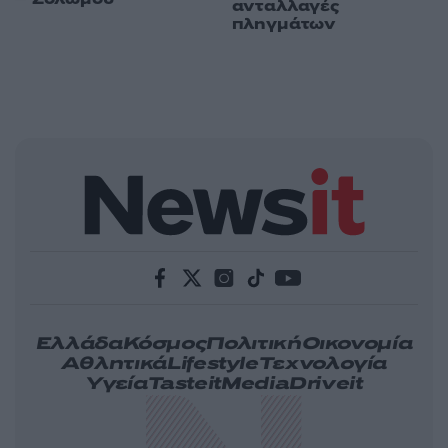
ανταλλαγές
πληγμάτων
Ελλάδα
Κόσμος
Πολιτική
Οικονομία
Αθλητικά
Lifestyle
Τεχνολογία
Υγεία
Tasteit
Media
Driveit