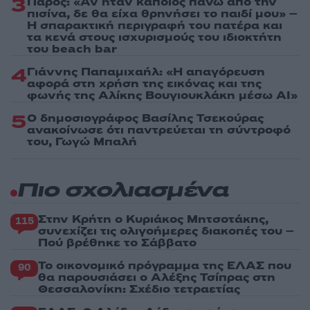
3
Πάρος: «Αν ήταν κάποιος πάνω από την
πισίνα, δε θα είχα θρηνήσει το παιδί μου» –
Η σπαρακτική περιγραφή του πατέρα και
τα κενά στους ισχυρισμούς του ιδιοκτήτη
του beach bar
4
Γιάννης Παπαμιχαήλ: «Η απαγόρευση
αφορά στη χρήση της εικόνας και της
φωνής της Αλίκης Βουγιουκλάκη μέσω AI»
5
Ο δημοσιογράφος Βασίλης Τσεκούρας
ανακοίνωσε ότι παντρεύεται τη σύντροφό
του, Γωγώ Μπαλή
Πιο σχολιασμένα
Στην Κρήτη ο Κυριάκος Μητσοτάκης,
115
συνεχίζει τις ολιγοήμερες διακοπές του –
Πού βρέθηκε το Σάββατο
Το οικονομικό πρόγραμμα της ΕΛΑΣ που
90
θα παρουσιάσει ο Αλέξης Τσίπρας στη
Θεσσαλονίκη: Σχέδιο τετραετίας