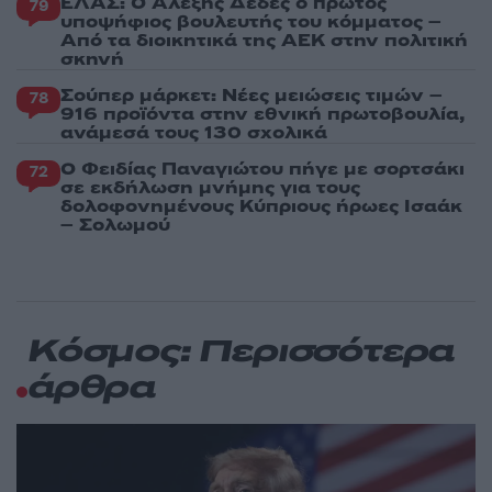
ΕΛΑΣ: Ο Αλέξης Δέδες ο πρώτος
79
υποψήφιος βουλευτής του κόμματος –
Από τα διοικητικά της ΑΕΚ στην πολιτική
σκηνή
Σούπερ μάρκετ: Νέες μειώσεις τιμών –
78
916 προϊόντα στην εθνική πρωτοβουλία,
ανάμεσά τους 130 σχολικά
Ο Φειδίας Παναγιώτου πήγε με σορτσάκι
72
σε εκδήλωση μνήμης για τους
δολοφονημένους Κύπριους ήρωες Ισαάκ
– Σολωμού
Κόσμος: Περισσότερα
άρθρα