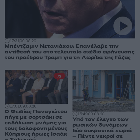
17:31
09.08.26
Μπέντζαμιν Νετανιάχου: Επανέλαβε την
αντίθεσή του στο τελευταίο σχέδιο ειρήνευσης
του προέδρου Τραμπ για τη Λωρίδα της Γάζας
72
17:01
09.08.26
Ο Φειδίας Παναγιώτου
15:49
09.08.26
πήγε με σορτσάκι σε
Υπό τον έλεγχο των
εκδήλωση μνήμης για
ρωσικών δυνάμεων
τους δολοφονημένους
δύο ουκρανικά χωριά
Κύπριους ήρωες Ισαάκ
– Πέντε νεκροί σε
– Σολωμού