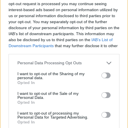
opt-out request is processed you may continue seeing
interest-based ads based on personal information utilized by
us or personal information disclosed to third parties prior to
your opt-out. You may separately opt-out of the further
disclosure of your personal information by third parties on the
IAB’s list of downstream participants. This information may
also be disclosed by us to third parties on the
IAB’s List of
Αν τα χάσατε
Downstream Participants
that may further disclose it to other
third parties.
Please note that this website/app uses one or more Google
Personal Data Processing Opt Outs
services and may gather and store information including but
not limited to your visit or usage behaviour. You may click to
I want to opt-out of the Sharing of my
personal data.
grant or deny consent to Google and its third-party tags to
Opted In
use your data for below specified purposes in below Google
consent section.
I want to opt-out of the Sale of my
Personal Data.
Opted In
Από τη θεωρία στην πράξη:
Έφυγαν οι συνεργάτε
Πώς το Novibet Backend
μένει η Μαρία
I want to opt-out of processing my
Academy εκπαιδεύει τη νέα
Καρυστιανού - Η επόμ
Personal Data for Targeted Advertising.
γενιά engineers
μέρα για την «Ελπίδα 
Opted In
Δημοκρατίας»