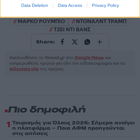
Πολιτική Απορρήτου
&
Όροι Χρήσης
της Google.
Data Deletion
Data Access
Privacy Policy
Κόσμος
ΜΑΡΚΟ ΡΟΥΜΠΙΟ
ΝΤΟΝΑΛΝΤ ΤΡΑΜΠ
ΤΖΕΙ ΝΤΙ ΒΑΝΣ
Share:
Ακολουθήστε το Νewsit.gr στο
Google News
και
ενημερωθείτε πρώτοι για όλη την ειδησεογραφία και τα
τελευταία νέα
της ημέρας
Πιο δημοφιλή
1
Τουρισμός για Όλους 2026: Σήμερα ανοίγει
η πλατφόρμα – Ποια ΑΦΜ προηγούνται
στις αιτήσεις