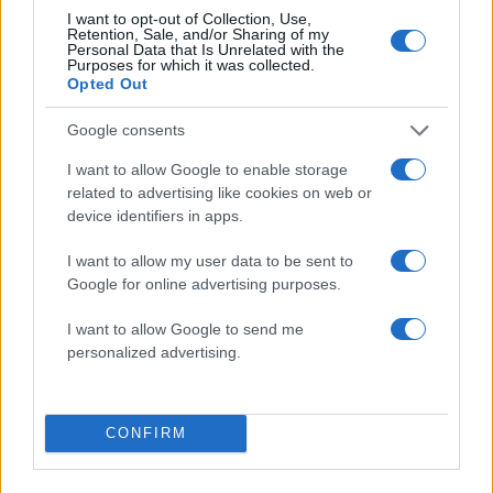
I want to opt-out of Collection, Use,
Retention, Sale, and/or Sharing of my
Personal Data that Is Unrelated with the
Σχόλια
Purposes for which it was collected.
Opted Out
Google consents
I want to allow Google to enable storage
Σχολίασε εδώ
related to advertising like cookies on web or
device identifiers in apps.
I want to allow my user data to be sent to
50 /50
Google for online advertising purposes.
I want to allow Google to send me
personalized advertising.
2000 /2000
Υποβολή σχολίου
CONFIRM
Όροι Χρήσης
. Το site προστατεύεται από reCAPTCHA, ισχύουν