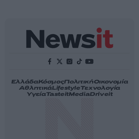
Ελλάδα
Κόσμος
Πολιτική
Οικονομία
Αθλητικά
Lifestyle
Τεχνολογία
Υγεία
Tasteit
Media
Driveit