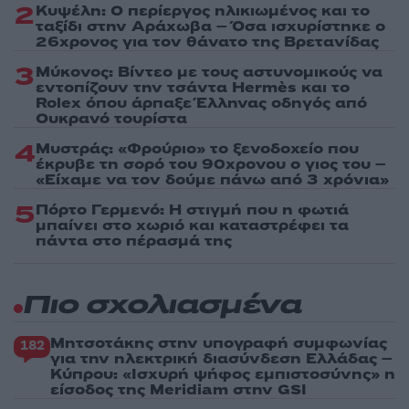
2
Κυψέλη: Ο περίεργος ηλικιωμένος και το
ταξίδι στην Αράχωβα – Όσα ισχυρίστηκε ο
26χρονος για τον θάνατο της Βρετανίδας
3
Μύκονος: Βίντεο με τους αστυνομικούς να
εντοπίζουν την τσάντα Hermès και το
Rolex όπου άρπαξε Έλληνας οδηγός από
Ουκρανό τουρίστα
4
Μυστράς: «Φρούριο» το ξενοδοχείο που
έκρυβε τη σορό του 90χρονου ο γιος του –
«Είχαμε να τον δούμε πάνω από 3 χρόνια»
5
Πόρτο Γερμενό: Η στιγμή που η φωτιά
μπαίνει στο χωριό και καταστρέφει τα
πάντα στο πέρασμά της
Πιο σχολιασμένα
Μητσοτάκης στην υπογραφή συμφωνίας
182
για την ηλεκτρική διασύνδεση Ελλάδας –
Κύπρου: «Ισχυρή ψήφος εμπιστοσύνης» η
είσοδος της Meridiam στην GSI