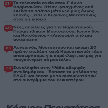
Το τελευταίο αντίο στον Γιάννη
134
Βαρβιτσιώτη: «Ήταν φτιαγμένος από
εκείνο το σπάνιο μέταλλο μιας άλλης
εποχής», είπε ο Κυριάκος Μητσοτάκης
στον επικήδειο
Νέες απώλειες για την Καρυστιανού:
130
Παραιτήθηκαν Μουτσάτσου, Ιωαννίδου
και Κοτσόργιος - «Αποχωρώ από μια
αυταπάτη»
Αυγερινός, Μουτσάτσου και ακόμη 20
66
πρώην στελέχη κατά Καρυστιανού: «Δεν
αποχωρήσαμε για καρέκλες», αιχμές για
«συγκεντρωτικό μοντέλο»
Συνελήφθη στην Ψάθα αδερφός
63
αντιδημάρχου - Έσπασε το μπλόκο της
ΕΛΑΣ και έπεσε με το αυτοκίνητό του
στα συντρίμμια του ελικοπτέρου