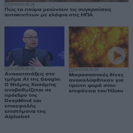
20:41
05.08.26
Πώς τα πούμα μειώνουν τις συγκρούσεις
αυτοκινήτων με ελάφια στις ΗΠΑ
20:19
05.08.26
19:53
05.08.26
Ανακατατάξεις στο
Μικροσκοπικές δίνες
τμήμα AI της Google:
ανακαλύφθηκαν για
Ο Ντέμης Χασάμπις
πρώτη φορά στην
αναβαθμίζεται σε
επιφάνεια του Ήλιου
πρόεδρο της
DeepMind και
επικεφαλής
επιστήμονα της
Alphabet