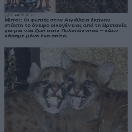
20:44
05.08.26
Mirror: Οι φωτιές στην Αιγιάλεια έκαναν
στάχτη το όνειρο οικογένειας από τη Βρετανία
για μια νέα ζωή στην Πελοπόννησο – «Δεν
χάσαμε μόνο ένα σπίτι»