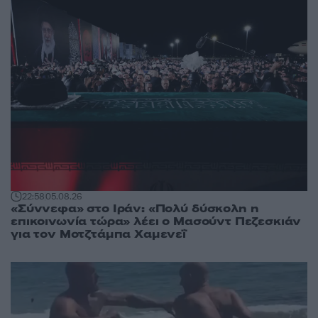
22:58
05.08.26
«Σύννεφα» στο Ιράν: «Πολύ δύσκολη η
επικοινωνία τώρα» λέει ο Μασούντ Πεζεσκιάν
για τον Μοτζτάμπα Χαμενεΐ