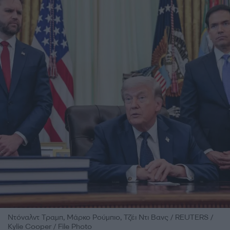
Ντόναλντ Τραμπ, Μάρκο Ρούμπιο, Τζέι Ντι Βανς / REUTERS /
Kylie Cooper / File Photo