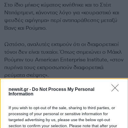
Στο ίδιο μήκος κύματος κινήθηκε και το Στέιτ
Ντιπάρτμεντ, κάνοντας λόγο για «κουραστικό και
ψευδές αφήγημα» περί αντιπαράθεσης μεταξύ
Βανς και Ρούμπιο.
Ωστόσο, αναλυτές εκτιμούν ότι οι διαφορετικοί
τόνοι δεν είναι τυχαίοι. Όπως σημειώνει ο Μάικλ
Ρούμπιν του American Enterprise Institute, «στον
πυρήνα τους εκπροσωπούν διαφορετικά
ρεύματα σκέψης».
ΔΙΑΦΗΜΙΣΗ
newsit.gr -
Do Not Process My Personal
Information
If you wish to opt-out of the sale, sharing to third parties, or
processing of your personal or sensitive information for
targeted advertising by us, please use the below opt-out
section to confirm your selection. Please note that after your