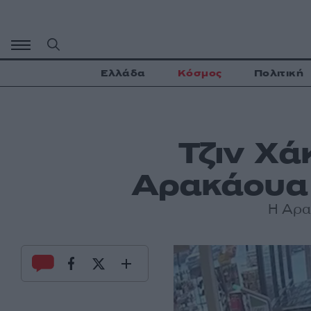
Μετάβαση
σε
περιεχόμενο
Ελλάδα
Κόσμος
Πολιτική
Τζιν Χά
Αρακάουα 
Η Αρακ