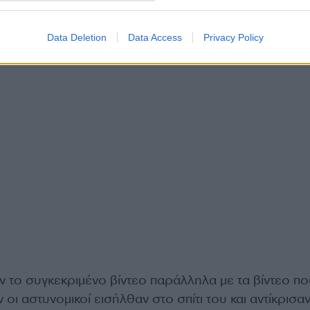
Data Deletion
Data Access
Privacy Policy
ν το συγκεκριμένο βίντεο παράλληλα με τα βίντεο πο
οι αστυνομικοί εισήλθαν στο σπίτι του και αντίκρισαν