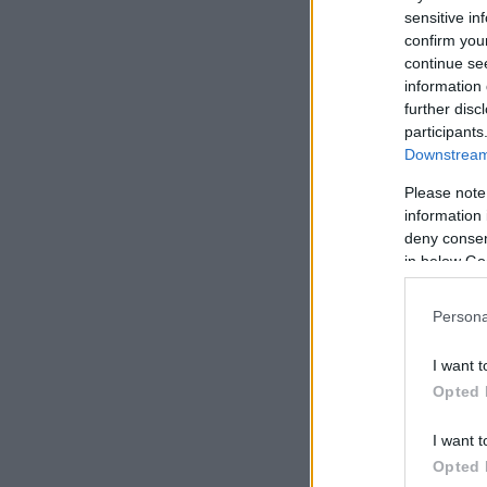
sensitive in
confirm you
continue se
information 
further disc
participants
Downstream 
Please note
information 
deny consent
in below Go
Persona
I want t
Opted 
I want t
Opted 