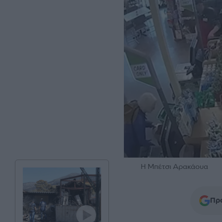
Η Μπέτσι Αρακάουα
Προ