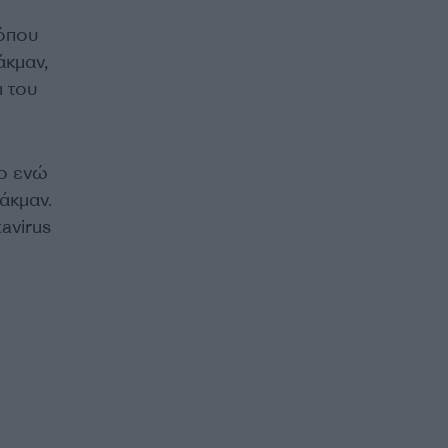
 όπου
άκμαν,
ι του
ο ενώ
άκμαν.
avirus