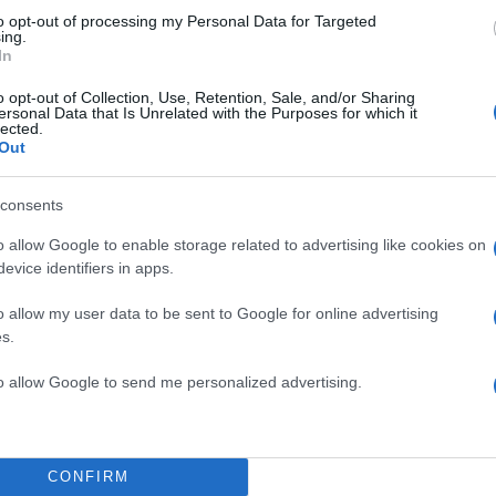
to opt-out of processing my Personal Data for Targeted
ing.
In
o opt-out of Collection, Use, Retention, Sale, and/or Sharing
ersonal Data that Is Unrelated with the Purposes for which it
lected.
Out
consents
o allow Google to enable storage related to advertising like cookies on
evice identifiers in apps.
o allow my user data to be sent to Google for online advertising
s.
to allow Google to send me personalized advertising.
CONFIRM