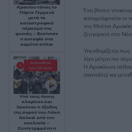
Κρανίου τόπος το
Ένα βίντεο ντοκου
Πόρτο Γερμενό
καταγράφονται οι τ
μετά το
καταστροφικό
της Μπέτσι Αρακάου
πέρασμα της
ζευγαριού στο Νέο
φωτιάς – Ξεκίνησε
η αυτοψία στα
καμένα σπίτια
Υπενθυμίζεται πω
λίγα μέτρα πιο πέρ
Ανανεώθηκε
Η Αρακάουα πέθανε
πριν 24 λεπτά
(χανταϊός) και μετ
Υπό τους ήχους
κλαρίνου και
λαούτου η έξοδος
της σορού του Λάκη
Χαλκιά από την
εκκλησία –
Συντετριμμένη η