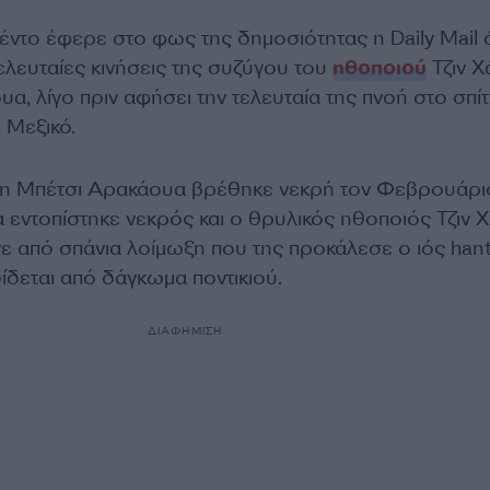
μέντο έφερε στο φως της δημοσιότητας η Daily Mail
ελευταίες κινήσεις της συζύγου του
ηθοποιού
Τζιν Χ
α, λίγο πριν αφήσει την τελευταία της πνοή στο σπίτ
 Μεξικό.
ς η Μπέτσι Αρακάουα βρέθηκε νεκρή τον Φεβρουάρι
α εντοπίστηκε νεκρός και ο θρυλικός ηθοποιός Τζιν Χ
 από σπάνια λοίμωξη που της προκάλεσε ο ιός hant
αδίδεται από δάγκωμα ποντικιού.
ΔΙΑΦΗΜΙΣΗ