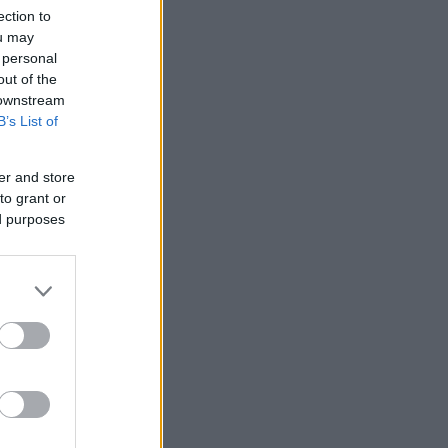
ection to
ou may
 personal
out of the
 downstream
B’s List of
er and store
to grant or
ed purposes