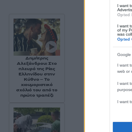
I want 
Advertis
Opted 
I want t
of my P
was col
Opted 
Google 
Δημήτρης
Αλεξάνδρου: Στο
I want t
πλευρό της Ρίας
web or d
Ελληνίδου στην
Κύθνο – Το
I want t
χιουμοριστικό
purpose
σχόλιό του από το
πρώτο τραπέζι
I want 