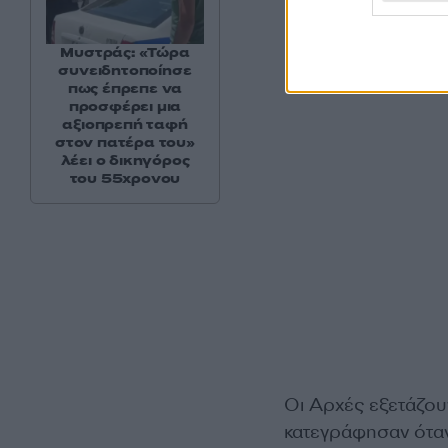
Μυστράς: «Τώρα
συνειδητοποίησε
πως έπρεπε να
προσφέρει μια
αξιοπρεπή ταφή
στον πατέρα του»
λέει ο δικηγόρος
του 55χρονου
Οι Αρχές εξετάζου
κατεγράφησαν όταν 