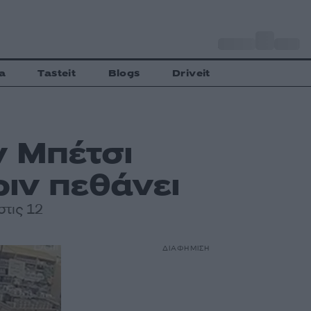
o
Αθήνα
33
C
a
Tasteit
Blogs
Driveit
ν Μπέτσι
ιν πεθάνει
στις 12
ΔΙΑΦΗΜΙΣΗ