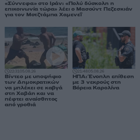
«Σύννεφα» στο Ιράν: «Πολύ δύσκολη η
επικοινωνία τώρα» λέει ο Μασούντ Πεζεσκιάν
για τον Μοτζτάμπα Χαμενεΐ
22:31
05.08.26
21:48
05.08.26
Βίντεο με υποψήφιο
ΗΠΑ: Ένοπλη επίθεση
των Δημοκρατικών
με 3 νεκρούς στη
να μπλέκει σε καβγά
Βόρεια Καρολίνα
στη Χαβάη και να
πέφτει αναίσθητος
από γροθιά