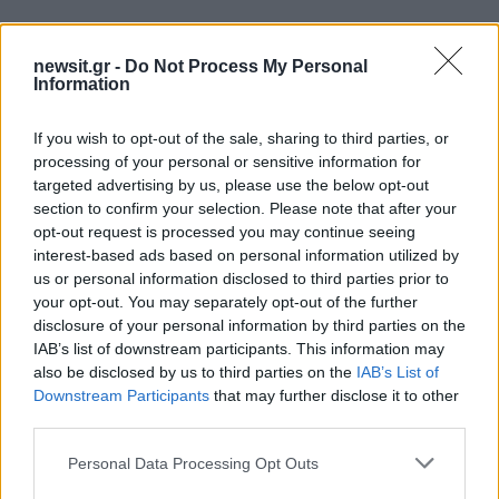
Σχόλια
newsit.gr -
Do Not Process My Personal
Information
If you wish to opt-out of the sale, sharing to third parties, or
Σχολίασε εδώ
processing of your personal or sensitive information for
targeted advertising by us, please use the below opt-out
section to confirm your selection. Please note that after your
opt-out request is processed you may continue seeing
50 /50
interest-based ads based on personal information utilized by
us or personal information disclosed to third parties prior to
your opt-out. You may separately opt-out of the further
disclosure of your personal information by third parties on the
IAB’s list of downstream participants. This information may
2000 /2000
also be disclosed by us to third parties on the
IAB’s List of
Downstream Participants
that may further disclose it to other
Υποβολή σχολίου
third parties.
Please note that this website/app uses one or more Google
Όροι Χρήσης
. Το site προστατεύεται από reCAPTCHA, ισχύουν
Personal Data Processing Opt Outs
Πολιτική Απορρήτου
&
Όροι Χρήσης
της Google.
services and may gather and store information including but