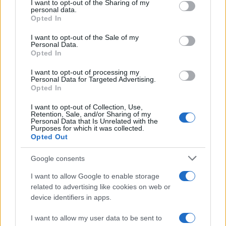
not limited to your visit or usage behaviour. You may click to
I want to opt-out of the Sharing of my
Κόσμος
personal data.
grant or deny consent to Google and its third-party tags to
ΕΚΛΟΓΕΣ ΗΠΑ
ΝΟΘΕΙΑ
Opted In
use your data for below specified purposes in below Google
ΝΤΟΝΑΛΝΤ ΤΡΑΜΠ
ΠΡΟΕΔΡΟΣ ΗΠΑ
consent section.
I want to opt-out of the Sale of my
Personal Data.
Share:
Opted In
I want to opt-out of processing my
Ακολουθήστε το Νewsit.gr στο
Google News
και
Personal Data for Targeted Advertising.
ενημερωθείτε πρώτοι για όλη την ειδησεογραφία και τα
Opted In
τελευταία νέα
της ημέρας
I want to opt-out of Collection, Use,
Retention, Sale, and/or Sharing of my
Personal Data that Is Unrelated with the
Purposes for which it was collected.
Opted Out
Google consents
Πιο δημοφιλή
I want to allow Google to enable storage
1
Μύκονος: Βίντεο με τους αστυνομικούς να
related to advertising like cookies on web or
εντοπίζουν την τσάντα Hermès και το
device identifiers in apps.
Rolex όπου άρπαξε Έλληνας οδηγός από
Ουκρανό τουρίστα
I want to allow my user data to be sent to
Αυγερινός, Μουτσάτσου και ακόμη 20