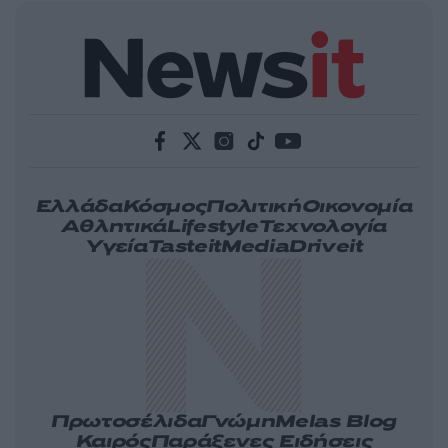
Ελλάδα
Κόσμος
Πολιτική
Οικονομία
Αθλητικά
Lifestyle
Τεχνολογία
Υγεία
Tasteit
Media
Driveit
Πρωτοσέλιδα
Γνώμη
Melas Blog
Καιρός
Παράξενες Ειδήσεις