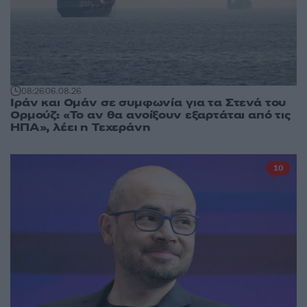
08:26
06.08.26
Ιράν και Ομάν σε συμφωνία για τα Στενά του
Ορμούζ: «Το αν θα ανοίξουν εξαρτάται από τις
ΗΠΑ», λέει η Τεχεράνη
10