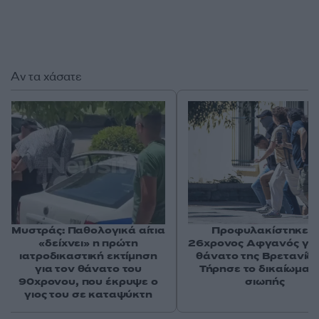
Αν τα χάσατε
Μυστράς: Παθολογικά αίτια
Προφυλακίστηκε ο
«δείχνει» η πρώτη
26χρονος Αφγανός για
ιατροδικαστική εκτίμηση
θάνατο της Βρετανίδα
για τον θάνατο του
Τήρησε το δικαίωμα τ
90χρονου, που έκρυψε ο
σιωπής
γιος του σε καταψύκτη