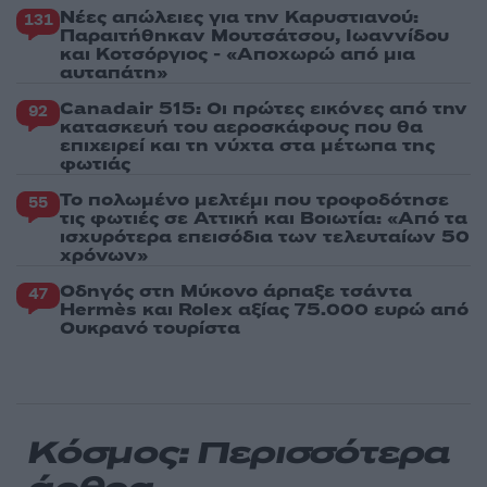
Νέες απώλειες για την Καρυστιανού:
131
Παραιτήθηκαν Μουτσάτσου, Ιωαννίδου
και Κοτσόργιος - «Αποχωρώ από μια
αυταπάτη»
Canadair 515: Οι πρώτες εικόνες από την
92
κατασκευή του αεροσκάφους που θα
επιχειρεί και τη νύχτα στα μέτωπα της
φωτιάς
Το πολωμένο μελτέμι που τροφοδότησε
55
τις φωτιές σε Αττική και Βοιωτία: «Από τα
ισχυρότερα επεισόδια των τελευταίων 50
χρόνων»
Οδηγός στη Μύκονο άρπαξε τσάντα
47
Hermès και Rolex αξίας 75.000 ευρώ από
Ουκρανό τουρίστα
Κόσμος: Περισσότερα