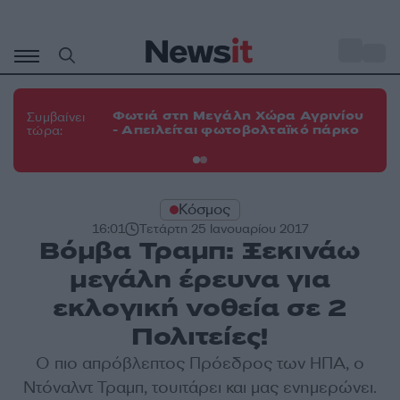
Μετάβαση
σε
o
33
περιεχόμενο
Φω
Φωτιά στη Μεγάλη Χώρα Αγρινίου
Συμβαίνει
πε
- Απειλείται φωτοβολταϊκό πάρκο
τώρα:
εν
Κόσμος
16:01
Τετάρτη 25 Ιανουαρίου 2017
Βόμβα Τραμπ: Ξεκινάω
μεγάλη έρευνα για
εκλογική νοθεία σε 2
Πολιτείες!
Ο πιο απρόβλεπτος Πρόεδρος των ΗΠΑ, ο
Ντόναλντ Τραμπ, τουιτάρει και μας ενημερώνει.