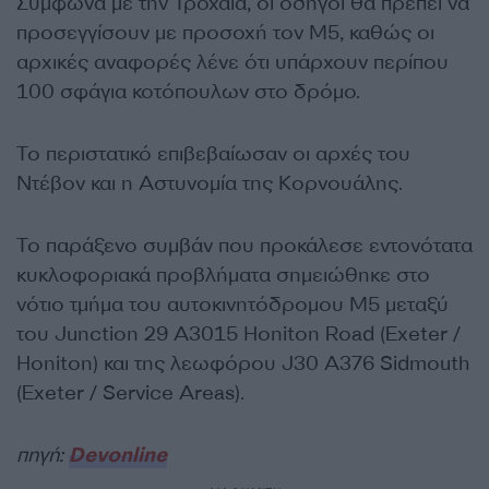
Σύμφωνα με την Τροχαία, οι οδηγοί θα πρέπει να
προσεγγίσουν με προσοχή τον Μ5, καθώς οι
αρχικές αναφορές λένε ότι υπάρχουν περίπου
100 σφάγια κοτόπουλων στο δρόμο.
Το περιστατικό επιβεβαίωσαν οι αρχές του
Ντέβον και η Αστυνομία της Κορνουάλης.
Το παράξενο συμβάν που προκάλεσε εντονότατα
κυκλοφοριακά προβλήματα σημειώθηκε στο
νότιο τμήμα του αυτοκινητόδρομου M5 μεταξύ
του Junction 29 A3015 Honiton Road (Exeter /
Honiton) και της λεωφόρου J30 A376 Sidmouth
(Exeter / Service Areas).
πηγή:
Devonline