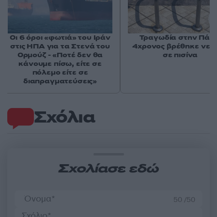
Οι 6 όροι «φωτιά» του Ιράν
Τραγωδία στην Πάρο
στις ΗΠΑ για τα Στενά του
4χρονος βρέθηκε νεκ
Ορμούζ - «Ποτέ δεν θα
σε πισίνα
κάνουμε πίσω, είτε σε
πόλεμο είτε σε
διαπραγματεύσεις»
Σχόλια
Σχολίασε εδώ
50 /50