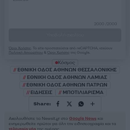
2000 /2000
Υποβολή σχολίου
Όροι Χρήσης
. Το site προστατεύεται από reCAPTCHA, ισχύουν
Πολιτική Απορρήτου
&
Όροι Χρήσης
της Google.
Κόσμος
ΕΘΝΙΚΗ ΟΔΟΣ ΑΘΗΝΩΝ ΘΕΣΣΑΛΟΝΙΚΗΣ
ΕΘΝΙΚΗ ΟΔΟΣ ΑΘΗΝΩΝ ΛΑΜΙΑΣ
ΕΘΝΙΚΗ ΟΔΟΣ ΑΘΗΝΩΝ ΠΑΤΡΩΝ
ΕΙΔΗΣΕΙΣ
ΜΠΟΤΙΛΙΑΡΙΣΜΑ
Share:
Ακολουθήστε το Νewsit.gr στο
Google News
και
ενημερωθείτε πρώτοι για όλη την ειδησεογραφία και τα
τελευταία νέα
της ημέρας