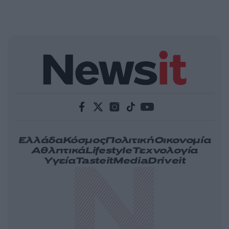
Ελλάδα
Κόσμος
Πολιτική
Οικονομία
Αθλητικά
Lifestyle
Τεχνολογία
Υγεία
Tasteit
Media
Driveit