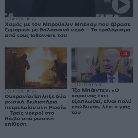
14:13
08.08.26
Χαμός με τον Μπρούκλιν Μπέκαμ που έβρασε
ζυμαρικά με θαλασσινό νερό – Το τρολάρισμα
από τους followers του
13
12:17
08.08.26
Τζο Μπάιντεν: «Ο
13:05
08.08.26
καρκίνος έχει
Ουκρανία: Έπληξε δύο
εξαπλωθεί, είναι πολύ
ρωσικά διυλιστήρια
επώδυνο», λέει ο γιος
πετρελαίου στη Ρωσία
του
– Τρείς νεκροί στο
Κίεβο από ρωσική
επίθεση