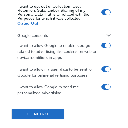
Χανίων επειδή κλάπηκε το μηχανάκι του
γιατρού
I want to opt-out of Collection, Use,
Retention, Sale, and/or Sharing of my
Personal Data that Is Unrelated with the
Σούπερ μάρκετ: Νέες μειώσεις τιμών –
62
Purposes for which it was collected.
916 προϊόντα στην εθνική πρωτοβουλία,
Opted Out
ανάμεσά τους 130 σχολικά
Google consents
I want to allow Google to enable storage
related to advertising like cookies on web or
Κόσμος: Περισσότερα
device identifiers in apps.
άρθρα
I want to allow my user data to be sent to
Google for online advertising purposes.
I want to allow Google to send me
personalized advertising.
CONFIRM