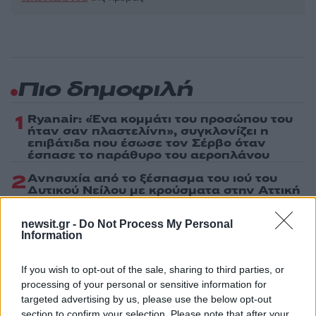
Πιο δημοφιλή
1
Ryanair: «Ένα κομμάτι του προσώπου του
ήταν σαν πλαστελίνη», συγκλονίζει η
επιβάτιδα που έσωσε τον Σέρβο όταν
έσπασε το παράθυρο του αεροπλάνου
2
Ανησυχία από το ξέσπασμα του ιού του
Δυτικού Νείλου με κρούσματα στην Αττική
- «Καμπανάκι» από τον Ιατρικό Σύλλογο
Αθηνών για την προστασία της δημόσιας
newsit.gr -
Do Not Process My Personal
υγείας
Information
3
Φωτιά σε κατάστημα στον Άλιμο –
Εκκενώθηκε πολυκατοικία
If you wish to opt-out of the sale, sharing to third parties, or
4
Νέος «Αντεροβγάλτης» στο Λονδίνο βίαζε
processing of your personal or sensitive information for
και δολοφονούσε ιερόδουλες – Είχε
targeted advertising by us, please use the below opt-out
συλληφθεί και αφέθηκε ελεύθερος
section to confirm your selection. Please note that after your