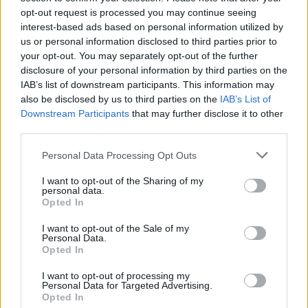
5
opt-out request is processed you may continue seeing
Με 40άρια κορυφώνεται το κύμα ζέστης -
Ποιες περιοχές βρίσκονται στο επίκεντρο
interest-based ads based on personal information utilized by
και μέχρι πότε θα κρατήσουν τα μελτέμια
us or personal information disclosed to third parties prior to
your opt-out. You may separately opt-out of the further
disclosure of your personal information by third parties on the
Πιο σχολιασμένα
IAB’s list of downstream participants. This information may
also be disclosed by us to third parties on the
IAB’s List of
Downstream Participants
that may further disclose it to other
Marfin: Η 46χρονη πήρε προθεσμία για
103
να απολογηθεί την Τρίτη – «Είναι αθώα,
third parties.
συμμετείχε στη διαδήλωση όπως και
100.000 άτομα»
Please note that this website/app uses one or more Google
Personal Data Processing Opt Outs
services and may gather and store information including but
Βγήκαν ξανά τα μαχαίρια στην Ελπίδα
94
not limited to your visit or usage behaviour. You may click to
I want to opt-out of the Sharing of my
για τη Δημοκρατία: «Καρυστιανού,
personal data.
Γρατσία και Γαλανός μετέτρεψαν το
grant or deny consent to Google and its third-party tags to
Opted In
κίνημα σε φοβικό αρχηγικό κόμμα»
use your data for below specified purposes in below Google
consent section.
I want to opt-out of the Sale of my
Μεταφορές χρημάτων: Πότε μπορεί να
78
Personal Data.
θεωρηθούν δωρεές και να επιβληθεί
Opted In
φόρος – Τι ισχυεί για τις γονικές παροχές
Απίστευτο κι όμως αληθινό -
I want to opt-out of processing my
77
Personal Data for Targeted Advertising.
Aναστέλλονται τα τακτικά ραντεβού του
Opted In
αγγειοχειρουργού του νοσοκομείου