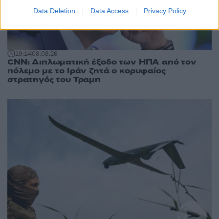
Data Deletion
Data Access
Privacy Policy
19:14
08.08.26
CNN: Διπλωματική έξοδο των ΗΠΑ από τον
πόλεμο με το Ιράν ζητά ο κορυφαίος
στρατηγός του Τραμπ