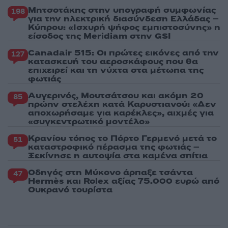
Μητσοτάκης στην υπογραφή συμφωνίας
198
για την ηλεκτρική διασύνδεση Ελλάδας –
Κύπρου: «Ισχυρή ψήφος εμπιστοσύνης» η
είσοδος της Meridiam στην GSI
Canadair 515: Οι πρώτες εικόνες από την
127
κατασκευή του αεροσκάφους που θα
επιχειρεί και τη νύχτα στα μέτωπα της
φωτιάς
Αυγερινός, Μουτσάτσου και ακόμη 20
85
πρώην στελέχη κατά Καρυστιανού: «Δεν
αποχωρήσαμε για καρέκλες», αιχμές για
«συγκεντρωτικό μοντέλο»
Κρανίου τόπος το Πόρτο Γερμενό μετά το
51
καταστροφικό πέρασμα της φωτιάς –
Ξεκίνησε η αυτοψία στα καμένα σπίτια
Οδηγός στη Μύκονο άρπαξε τσάντα
47
Hermès και Rolex αξίας 75.000 ευρώ από
Ουκρανό τουρίστα