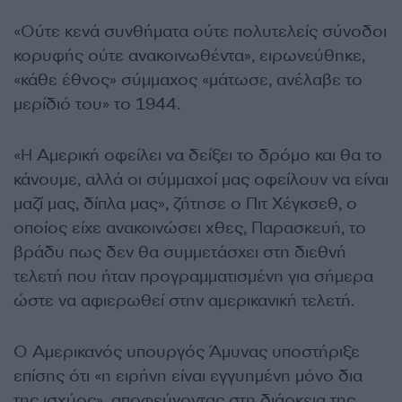
«Ούτε κενά συνθήματα ούτε πολυτελείς σύνοδοι
κορυφής ούτε ανακοινωθέντα», ειρωνεύθηκε,
«κάθε έθνος» σύμμαχος «μάτωσε, ανέλαβε το
μερίδιό του» το 1944.
«Η Αμερική οφείλει να δείξει το δρόμο και θα το
κάνουμε, αλλά οι σύμμαχοί μας οφείλουν να είναι
μαζί μας, δίπλα μας», ζήτησε ο Πιτ Χέγκσεθ, ο
οποίος είχε ανακοινώσει χθες, Παρασκευή, το
βράδυ πως δεν θα συμμετάσχει στη διεθνή
τελετή που ήταν προγραμματισμένη για σήμερα
ώστε να αφιερωθεί στην αμερικανική τελετή.
Ο Αμερικανός υπουργός Άμυνας υποστήριξε
επίσης ότι «η ειρήνη είναι εγγυημένη μόνο δια
της ισχύος», αποφεύγοντας στη διάρκεια της