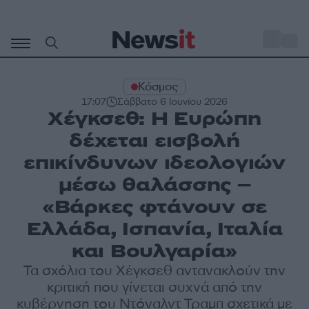
Μετάβαση
σε
o
27
περιεχόμενο
Κόσμος
17:07
Σάββατο 6 Ιουνίου 2026
Χέγκσεθ: Η Ευρώπη
δέχεται εισβολή
επικίνδυνων ιδεολογιών
μέσω θαλάσσης –
«Βάρκες φτάνουν σε
Ελλάδα, Ισπανία, Ιταλία
και Βουλγαρία»
Τα σχόλια του Χέγκσεθ αντανακλούν την
κριτική που γίνεται συχνά από την
κυβέρνηση του Ντόναλντ Τραμπ σχετικά με