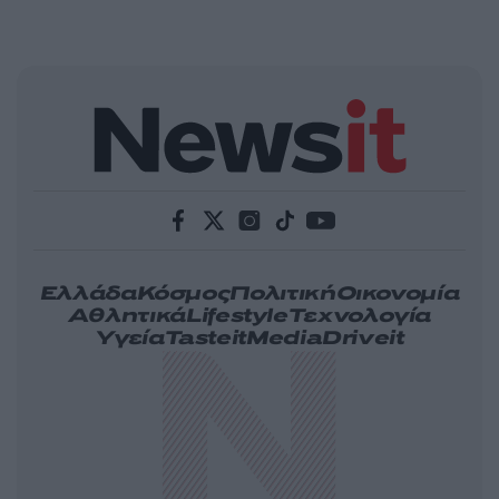
Ελλάδα
Κόσμος
Πολιτική
Οικονομία
Αθλητικά
Lifestyle
Τεχνολογία
Υγεία
Tasteit
Media
Driveit