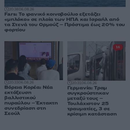
20:38
06.08.26
Fars: Το ιρανικό κοινοβούλιο εξετάζει
«μπλόκο» σε πλοία των ΗΠΑ και Ισραήλ από
τα Στενά του Ορμούζ – Πρόστιμα έως 20% του
φορτίου
16
20:33
06.08.26
20:31
06.08.26
Βόρεια Κορέα: Νέα
Γερμανία: Tραμ
εκτόξευση
συγκρούστηκαν
βαλλιστικού
μεταξύ τους –
πυραύλου – Έκτακτη
Τουλάχιστον 25
συνεδρίαση στη
τραυματίες, 3 σε
Σεούλ
κρίσιμη κατάσταση