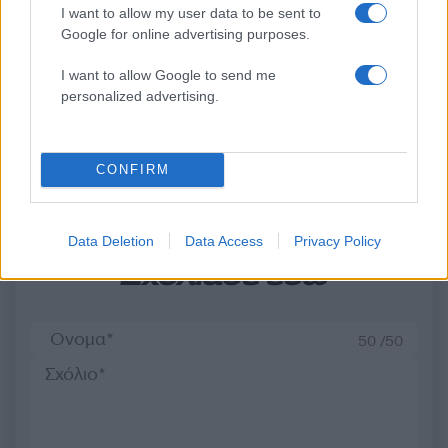
Στη ΓΑΔΑ η 46χρονη που
Τραμπ: «Ο πόλεμος με
I want to allow my user data to be sent to
κατηγορείται για
Ιράν θα τελειώσει αρκ
Google for online advertising purposes.
συμμετοχή στην τραγωδία
σύντομα – Εμείς ελέγχ
της Μαρφίν - Μεταφέρθηκε
τα Στενά του Ορμού
I want to allow Google to send me
απευθείας από το
αεροδρόμιο
personalized advertising.
Σχόλια
CONFIRM
Data Deletion
Data Access
Privacy Policy
Σχολίασε εδώ
50 /50