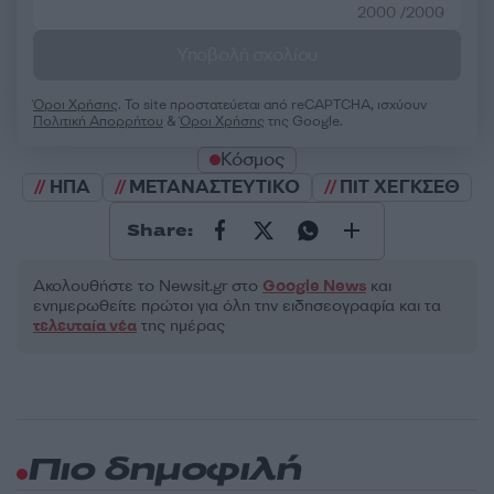
2000 /2000
Υποβολή σχολίου
Όροι Χρήσης
. Το site προστατεύεται από reCAPTCHA, ισχύουν
Πολιτική Απορρήτου
&
Όροι Χρήσης
της Google.
Κόσμος
ΗΠΑ
ΜΕΤΑΝΑΣΤΕΥΤΙΚΟ
ΠΙΤ ΧΕΓΚΣΕΘ
Share:
Ακολουθήστε το Νewsit.gr στο
Google News
και
ενημερωθείτε πρώτοι για όλη την ειδησεογραφία και τα
τελευταία νέα
της ημέρας
Πιο δημοφιλή