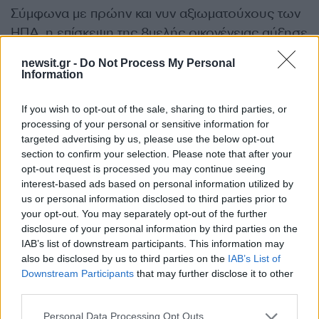
Σύμφωνα με πρώην και νυν αξιωματούχους των
ΗΠΑ, η επίσκεψη της 8μελής οικογένειας αύξησε
σημαντικά τις απαιτήσεις ώστε να ακολουθηθούν
newsit.gr -
Do Not Process My Personal
όλα τα πρωτόκολλα ασφαλείας, σε μια περίοδο
Information
μάλιστα που οι αμερικανικές αρχές βρίσκονται σε
επιφυλακή λόγω του πολέμου στη Μέση
If you wish to opt-out of the sale, sharing to third parties, or
processing of your personal or sensitive information for
Ανατολή.
targeted advertising by us, please use the below opt-out
section to confirm your selection. Please note that after your
Βίντεο που βγήκαν στη δημοσιότητα δείχνουν
opt-out request is processed you may continue seeing
interest-based ads based on personal information utilized by
τον Πιτ Χέγκσεθ, τη σύζυγό του και τα παιδιά
us or personal information disclosed to third parties prior to
τους να κατεβαίνουν από το αμερικανικό
your opt-out. You may separately opt-out of the further
στρατιωτικό αεροσκάφος και να περπατούν σε
disclosure of your personal information by third parties on the
IAB’s list of downstream participants. This information may
κόκκινο χαλί.
also be disclosed by us to third parties on the
IAB’s List of
ΔΙΑΦΗΜΙΣΗ
Downstream Participants
that may further disclose it to other
third parties.
Please note that this website/app uses one or more Google
Personal Data Processing Opt Outs