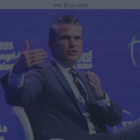
την Ευρώπη