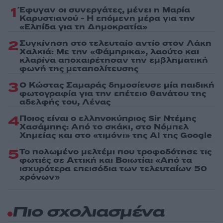
1
Έφυγαν οι συνεργάτες, μένει η Μαρία
Καρυστιανού - Η επόμενη μέρα για την
«Ελπίδα για τη Δημοκρατία»
2
Συγκίνηση στο τελευταίο αντίο στον Λάκη
Χαλκιά: Με την «Φάμπρικα», λαούτο και
κλαρίνα αποχαιρέτησαν την εμβληματική
φωνή της μεταπολίτευσης
3
Ο Κώστας Σαμαράς δημοσίευσε μία παιδική
φωτογραφία για την επέτειο θανάτου της
αδελφής του, Λένας
4
Ποιος είναι ο ελληνοκύπριος Sir Ντέμης
Χασάμπης: Από το σκάκι, στο Νόμπελ
Χημείας και στο «τιμόνι» της AI της Google
5
Το πολωμένο μελτέμι που τροφοδότησε τις
φωτιές σε Αττική και Βοιωτία: «Από τα
ισχυρότερα επεισόδια των τελευταίων 50
χρόνων»
Πιο σχολιασμένα