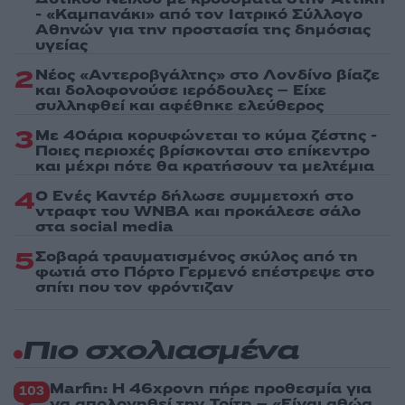
- «Καμπανάκι» από τον Ιατρικό Σύλλογο
Αθηνών για την προστασία της δημόσιας
υγείας
2
Νέος «Αντεροβγάλτης» στο Λονδίνο βίαζε
και δολοφονούσε ιερόδουλες – Είχε
συλληφθεί και αφέθηκε ελεύθερος
3
Με 40άρια κορυφώνεται το κύμα ζέστης -
Ποιες περιοχές βρίσκονται στο επίκεντρο
και μέχρι πότε θα κρατήσουν τα μελτέμια
4
Ο Ενές Καντέρ δήλωσε συμμετοχή στο
ντραφτ του WNBA και προκάλεσε σάλο
στα social media
5
Σοβαρά τραυματισμένος σκύλος από τη
φωτιά στο Πόρτο Γερμενό επέστρεψε στο
σπίτι που τον φρόντιζαν
Πιο σχολιασμένα
Marfin: Η 46χρονη πήρε προθεσμία για
103
να απολογηθεί την Τρίτη – «Είναι αθώα,