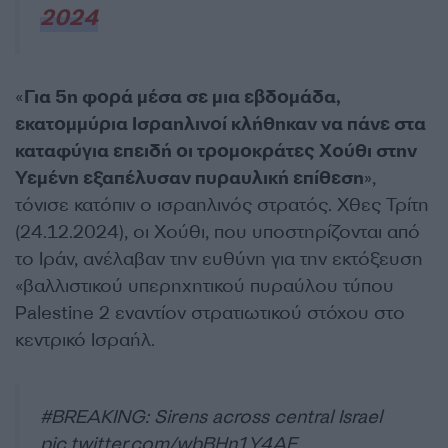
2024
«
Για 5η φορά μέσα σε μια εβδομάδα,
εκατομμύρια Ισραηλινοί κλήθηκαν να πάνε στα
καταφύγια επειδή οι τρομοκράτες Χούθι στην
Υεμένη εξαπέλυσαν πυραυλική επίθεση
»,
τόνισε κατόπιν ο ισραηλινός στρατός. Χθες Τρίτη
(24.12.2024), οι Χούθι, που υποστηρίζονται από
το Ιράν, ανέλαβαν την ευθύνη για την εκτόξευση
«βαλλιστικού υπερηχητικού πυραύλου τύπου
Palestine 2 εναντίον στρατιωτικού στόχου στο
κεντρικό Ισραήλ.
#BREAKING
: Sirens across central Israel
pic.twitter.com/wbBHn1Y4AF