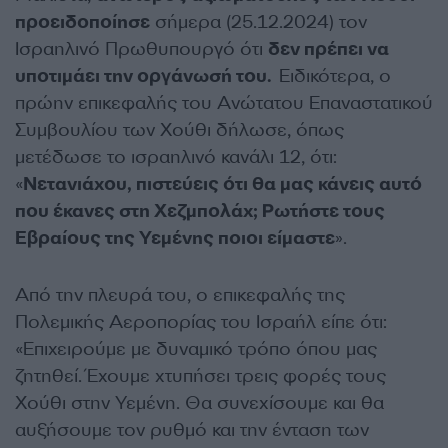
προειδοποίησε
σήμερα (25.12.2024) τον
Ισραηλινό Πρωθυπουργό ότι
δεν πρέπει να
υποτιμάει την οργάνωσή του.
Ειδικότερα, ο
πρώην επικεφαλής του Ανώτατου Επαναστατικού
Συμβουλίου των Χούθι δήλωσε, όπως
μετέδωσε το ισραηλινό κανάλι 12, ότι:
«
Νετανιάχου, πιστεύεις ότι θα μας κάνεις αυτό
που έκανες στη Χεζμπολάχ; Ρωτήστε τους
Εβραίους της Υεμένης ποιοι είμαστε
».
Από την πλευρά του, ο επικεφαλής της
Πολεμικής Αεροπορίας του Ισραήλ είπε ότι:
«Επιχειρούμε με δυναμικό τρόπο όπου μας
ζητηθεί. Έχουμε χτυπήσει τρεις φορές τους
Χούθι στην Υεμένη. Θα συνεχίσουμε και θα
αυξήσουμε τον ρυθμό και την ένταση των