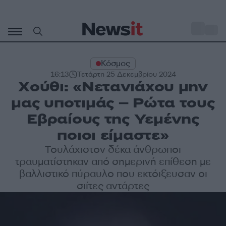
Μετάβαση
σε
o
33
περιεχόμενο
Κόσμος
16:13
Τετάρτη 25 Δεκεμβρίου 2024
Χούθι: «Νετανιάχου μην
μας υποτιμάς – Ρώτα τους
Εβραίους της Υεμένης
ποιοι είμαστε»
Τουλάχιστον δέκα άνθρωποι
τραυματίστηκαν από σημερινή επίθεση με
βαλλιστικό πύραυλο που εκτόιξευσαν οι
σιίτες αντάρτες