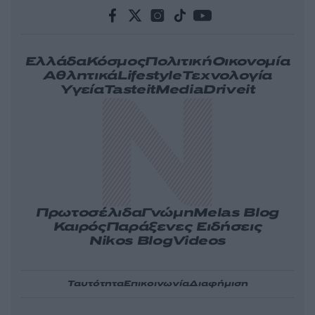
Ελλάδα
Κόσμος
Πολιτική
Οικονομία
Αθλητικά
Lifestyle
Τεχνολογία
Υγεία
Tasteit
Media
Driveit
Πρωτοσέλιδα
Γνώμη
Melas Blog
Καιρός
Παράξενες Ειδήσεις
Nikos Blog
Videos
Ταυτότητα
Επικοινωνία
Διαφήμιση