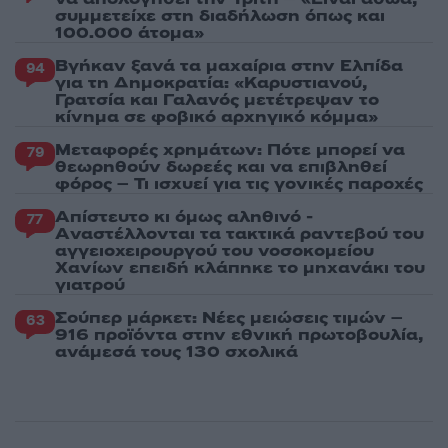
συμμετείχε στη διαδήλωση όπως και
100.000 άτομα»
Βγήκαν ξανά τα μαχαίρια στην Ελπίδα
94
για τη Δημοκρατία: «Καρυστιανού,
Γρατσία και Γαλανός μετέτρεψαν το
κίνημα σε φοβικό αρχηγικό κόμμα»
Μεταφορές χρημάτων: Πότε μπορεί να
79
θεωρηθούν δωρεές και να επιβληθεί
φόρος – Τι ισχυεί για τις γονικές παροχές
Απίστευτο κι όμως αληθινό -
77
Aναστέλλονται τα τακτικά ραντεβού του
αγγειοχειρουργού του νοσοκομείου
Χανίων επειδή κλάπηκε το μηχανάκι του
γιατρού
Σούπερ μάρκετ: Νέες μειώσεις τιμών –
63
916 προϊόντα στην εθνική πρωτοβουλία,
ανάμεσά τους 130 σχολικά