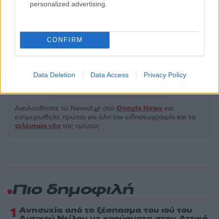
personalized advertising.
Όροι Χρήσης
. Το site προστατεύεται από reCAPTCHA, ισχύουν
Πολιτική Απορρήτου
&
Όροι Χρήσης
της Google.
Κόσμος
CONFIRM
ΒΑΛΛΙΣΤΙΚΟΙ ΠΥΡΑΥΛΟΙ
ΙΣΡΑΗΛ
ΜΠΕΝΤΖΑΜΙΝ ΝΕΤΑΝΙΑΧΟΥ
ΧΟΥΘΙ
Data Deletion
Data Access
Privacy Policy
Share:
Ακολουθήστε το Νewsit.gr στο
Google News
και
ενημερωθείτε πρώτοι για όλη την ειδησεογραφία και τα
τελευταία νέα
της ημέρας
Πιο δημοφιλή
1
Ανησυχία από το ξέσπασμα του ιού του
Δυτικού Νείλου με κρούσματα στην Αττική