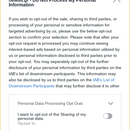
newsit.gr -
Do Not Process My Personal
Information
If you wish to opt-out of the sale, sharing to third parties, or
processing of your personal or sensitive information for
targeted advertising by us, please use the below opt-out
section to confirm your selection. Please note that after your
opt-out request is processed you may continue seeing
interest-based ads based on personal information utilized by
Αν τα χάσατε
us or personal information disclosed to third parties prior to
your opt-out. You may separately opt-out of the further
disclosure of your personal information by third parties on the
IAB’s list of downstream participants. This information may
also be disclosed by us to third parties on the
IAB’s List of
Downstream Participants
that may further disclose it to other
third parties.
Please note that this website/app uses one or more Google
Personal Data Processing Opt Outs
services and may gather and store information including but
Οι 6 όροι «φωτιά» του Ιράν
Τραγωδία στην Πάρο
not limited to your visit or usage behaviour. You may click to
I want to opt-out of the Sharing of my
στις ΗΠΑ για τα Στενά του
4χρονος βρέθηκε νεκ
personal data.
grant or deny consent to Google and its third-party tags to
Opted In
Ορμούζ - «Ποτέ δεν θα
σε πισίνα
use your data for below specified purposes in below Google
κάνουμε πίσω, είτε σε