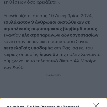
επιθέσεων όσο χρειάζεται».
Υπενθυμίζεται ότι στις 19 Δεκεμβρίου 2024,
τουλάχιστον 9 άνθρωποι σκοτώθηκαν σε
ισραηλινούς αεροπορικούς βομβαρδισμούς
εναντίον
ηλεκτροπαραγωγικών εργοστασίων
κοντά στην υεμενίτικη πρωτεύουσα Σανάα,
πετρελαϊκής υποδομής
στη Ρας Ίσα και του
καίριας σημασίας
λιμανιού
της πόλης Χοντάιντα,
σύμφωνα με το τηλεοπτικό δίκτυο Αλ Μασίρα
των Χούθι.
ΔΙΑΦΗΜΙΣΗ