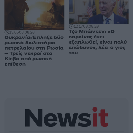
12:17
08.08.26
Τζο Μπάιντεν: «Ο
13:05
08.08.26
καρκίνος έχει
Ουκρανία: Έπληξε δύο
εξαπλωθεί, είναι πολύ
ρωσικά διυλιστήρια
επώδυνο», λέει ο γιος
πετρελαίου στη Ρωσία
του
– Τρείς νεκροί στο
Κίεβο από ρωσική
επίθεση