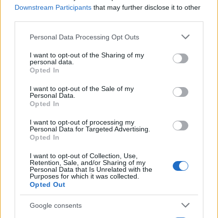
Downstream Participants
that may further disclose it to other
third parties.
Please note that this website/app uses one or more Google
Personal Data Processing Opt Outs
services and may gather and store information including but
Μυστράς: 11 μήνες με
Τροχαίο στις Σέρρες
not limited to your visit or usage behaviour. You may click to
I want to opt-out of the Sharing of my
αναστολή στον 55χρονο
«Ξαφνικά μου ήρθε 
personal data.
grant or deny consent to Google and its third-party tags to
που έκρυβε τον νεκρό
αυτοκίνητο, προσπάθ
Opted In
use your data for below specified purposes in below Google
πατέρα του σε καταψύκτη
να φύγω αριστερά» λέ
consent section.
– «Ήθελα να τον βλέπω»
οδηγός του φορτηγ
I want to opt-out of the Sale of my
Personal Data.
Opted In
Σχόλια
I want to opt-out of processing my
Personal Data for Targeted Advertising.
Opted In
I want to opt-out of Collection, Use,
Retention, Sale, and/or Sharing of my
Personal Data that Is Unrelated with the
Σχολίασε εδώ
Purposes for which it was collected.
Opted Out
Google consents
50 /50