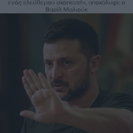
ενός ελεύθερου σκοπευτή», αποκάλυψε ο
Βασίλ Μαλιούκ