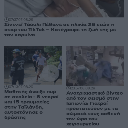
07:37
07.08.26
Σίντνεϊ Τάουλ: Πέθανε σε ηλικία 26 ετών η
σταρ του TikTok – Kατέγραφε τη ζωή της με
τον καρκίνο
07:13
07.08.26
23:57
06.08.26
Μαθητής άνοιξε πυρ
Ανατριχιαστικό βίντεο
σε σχολείο - 8 νεκροί
από τον σεισμό στην
και 15 τραυματίες
Ιαπωνία: Γιατροί
στην Ταϊλάνδη,
προστατεύουν με τα
αυτοκτόνησε ο
σώματά τους ασθενή
δράστης
την ώρα του
χειρουργείου