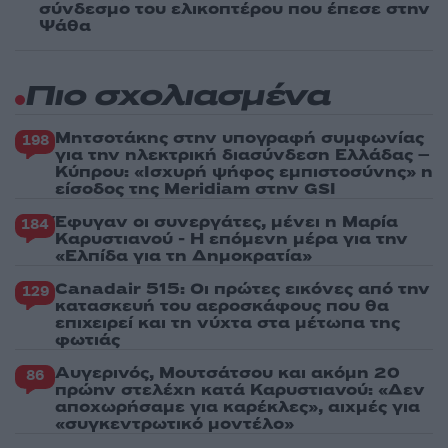
σύνδεσμο του ελικοπτέρου που έπεσε στην
Ψάθα
Πιο σχολιασμένα
Μητσοτάκης στην υπογραφή συμφωνίας
198
για την ηλεκτρική διασύνδεση Ελλάδας –
Κύπρου: «Ισχυρή ψήφος εμπιστοσύνης» η
είσοδος της Meridiam στην GSI
Έφυγαν οι συνεργάτες, μένει η Μαρία
184
Καρυστιανού - Η επόμενη μέρα για την
«Ελπίδα για τη Δημοκρατία»
Canadair 515: Οι πρώτες εικόνες από την
129
κατασκευή του αεροσκάφους που θα
επιχειρεί και τη νύχτα στα μέτωπα της
φωτιάς
Αυγερινός, Μουτσάτσου και ακόμη 20
86
πρώην στελέχη κατά Καρυστιανού: «Δεν
αποχωρήσαμε για καρέκλες», αιχμές για
«συγκεντρωτικό μοντέλο»