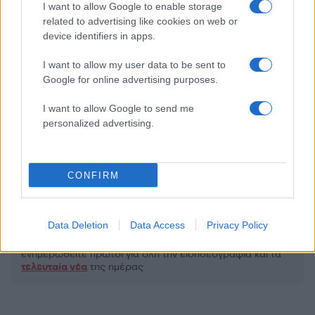
I want to allow Google to enable storage
related to advertising like cookies on web or
device identifiers in apps.
I want to allow my user data to be sent to
2000 /2000
Google for online advertising purposes.
Υποβολή σχολίου
I want to allow Google to send me
personalized advertising.
Όροι Χρήσης
. Το site προστατεύεται από reCAPTCHA, ισχύουν
Πολιτική Απορρήτου
&
Όροι Χρήσης
της Google.
Κόσμος
CONFIRM
ΒΟΛΟΝΤΙΜΙΡ ΖΕΛΕΝΣΚΙ
ΟΥΚΡΑΝΙΑ
Share:
Data Deletion
Data Access
Privacy Policy
Ακολουθήστε το Νewsit.gr στο
Google News
και
ενημερωθείτε πρώτοι για όλη την ειδησεογραφία και τα
τελευταία νέα
της ημέρας