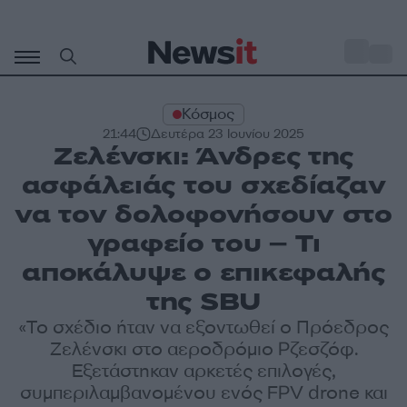
Μετάβαση
σε
o
33
περιεχόμενο
Κόσμος
21:44
Δευτέρα 23 Ιουνίου 2025
Ζελένσκι: Άνδρες της
ασφάλειάς του σχεδίαζαν
να τον δολοφονήσουν στο
γραφείο του – Τι
αποκάλυψε ο επικεφαλής
της SBU
«Το σχέδιο ήταν να εξοντωθεί ο Πρόεδρος
Ζελένσκι στο αεροδρόμιο Ρζεσζόφ.
Εξετάστηκαν αρκετές επιλογές,
συμπεριλαμβανομένου ενός FPV drone και