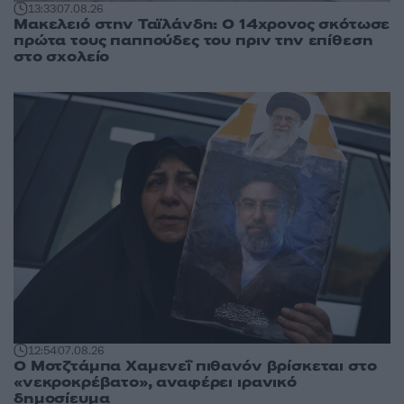
13:33
07.08.26
Μακελειό στην Ταϊλάνδη: Ο 14χρονος σκότωσε
πρώτα τους παππούδες του πριν την επίθεση
στο σχολείο
12:54
07.08.26
Ο Μοτζτάμπα Χαμενεΐ πιθανόν βρίσκεται στο
«νεκροκρέβατο», αναφέρει ιρανικό
δημοσίευμα