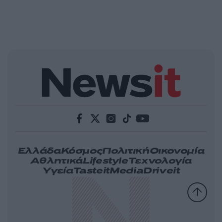
Ελλάδα
Κόσμος
Πολιτική
Οικονομία
Αθλητικά
Lifestyle
Τεχνολογία
Υγεία
Tasteit
Media
Driveit