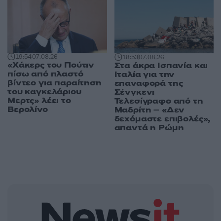
19:54
07.08.26
18:53
07.08.26
«Χάκερς του Πούτιν
Στα άκρα Ισπανία και
πίσω από πλαστό
Ιταλία για την
βίντεο για παραίτηση
επαναφορά της
του καγκελάριου
Σένγκεν:
Μερτς» λέει το
Τελεσίγραφο από τη
Βερολίνο
Μαδρίτη – «Δεν
δεχόμαστε επιβολές»,
απαντά η Ρώμη