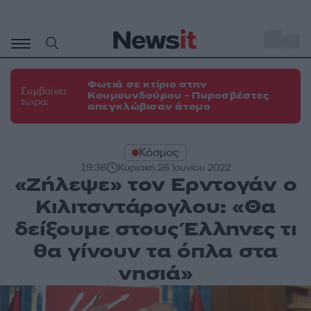
Μετάβαση
σε
o
31
περιεχόμενο
Φωτιά σε κτίριο στην
Συμβαίνει
Κουμουνδούρου - Πυροσβέστες
τώρα:
απεγκλώβισαν άτομο
Κόσμος
19:36
Κυριακή 26 Ιουνίου 2022
«Ζήλεψε» τον Ερντογάν ο
Κιλιτσντάρογλου: «Θα
δείξουμε στους Έλληνες τι
θα γίνουν τα όπλα στα
νησιά»