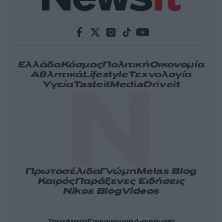
Ελλάδα
Κόσμος
Πολιτική
Οικονομία
Αθλητικά
Lifestyle
Τεχνολογία
Υγεία
Tasteit
Media
Driveit
Πρωτοσέλιδα
Γνώμη
Melas Blog
Καιρός
Παράξενες Ειδήσεις
Nikos Blog
Videos
Ταυτότητα
Επικοινωνία
Διαφήμιση