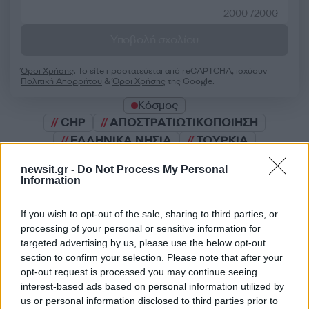
2000 /2000
Υποβολή σχολίου
Όροι Χρήσης
. Το site προστατεύεται από reCAPTCHA, ισχύουν
Πολιτική Απορρήτου
&
Όροι Χρήσης
της Google.
Κόσμος
CHP
ΑΠΟΣΤΡΑΤΙΩΤΙΚΟΠΟΙΗΣΗ
ΕΛΛΗΝΙΚΑ ΝΗΣΙΑ
ΤΟΥΡΚΙΑ
Share:
newsit.gr -
Do Not Process My Personal
Information
Ακολουθήστε το Νewsit.gr στο
Google News
και
If you wish to opt-out of the sale, sharing to third parties, or
ενημερωθείτε πρώτοι για όλη την ειδησεογραφία και τα
τελευταία νέα
της ημέρας
processing of your personal or sensitive information for
targeted advertising by us, please use the below opt-out
section to confirm your selection. Please note that after your
opt-out request is processed you may continue seeing
interest-based ads based on personal information utilized by
us or personal information disclosed to third parties prior to