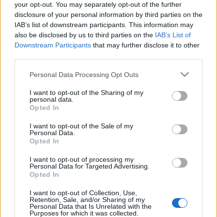
Πιο δημοφιλή
your opt-out. You may separately opt-out of the further
disclosure of your personal information by third parties on the
1
IAB’s list of downstream participants. This information may
Λένα Σαμαρά: Συγκίνηση στο μνημόσυνο
για τον έναν χρόνο από τον θάνατο της
also be disclosed by us to third parties on the
IAB’s List of
κόρης του Αντώνη Σαμαρά
Downstream Participants
that may further disclose it to other
third parties.
2
Σοκαριστική υπόθεση στην Κρήτη:
Τουρίστας ρωτούσε πόσο να πληρώσει για
Please note that this website/app uses one or more Google
να ασελγήσει σε 10χρονο κορίτσι - Το παιδί
Personal Data Processing Opt Outs
καθόταν αμέριμνο σε αυλή επιχείρησης
services and may gather and store information including but
not limited to your visit or usage behaviour. You may click to
I want to opt-out of the Sharing of my
3
Γερμανία: Συνελήφθη 31χρονος για τρεις
personal data.
grant or deny consent to Google and its third-party tags to
ανθρωποκτονίες μελών της greek mafia
Opted In
use your data for below specified purposes in below Google
4
Έφυγε από τη ζωή η Χριστίνα Πιτουρά,
consent section.
I want to opt-out of the Sale of my
πρώην σύζυγος του Βασίλη Χιώτη
Personal Data.
Opted In
5
Δεν ήταν μόνο η ταχύτητα που οδήγησε
στο τροχαίο στις Σέρρες με νεκρούς μητέρα
I want to opt-out of processing my
και γιο - «Ίσως κάτι απέσπασε την προσοχή
Personal Data for Targeted Advertising.
του οδηγού» λέει πραγματογνώμονας
Opted In
I want to opt-out of Collection, Use,
Retention, Sale, and/or Sharing of my
Πιο σχολιασμένα
Personal Data that Is Unrelated with the
Purposes for which it was collected.