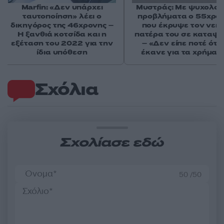
Marfin: «Δεν υπάρχει
Μυστράς: Με ψυχολογ
ταυτοποίηση» λέει ο
προβλήματα ο 55χρο
δικηγόρος της 46χρονης –
που έκρυψε τον νεκ
Η ξανθιά κοτσίδα και η
πατέρα του σε καταψ
εξέταση του 2022 για την
– «Δεν είπε ποτέ ότι 
ίδια υπόθεση
έκανε για τα χρήματ
Σχόλια
Σχολίασε εδώ
50 /50