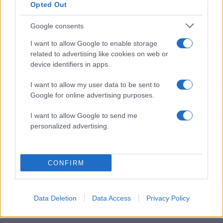
Opted Out
Canadair 515: Οι πρώτες εικόνες από την
132
κατασκευή του αεροσκάφους που θα
επιχειρεί και τη νύχτα στα μέτωπα της
Google consents
φωτιάς
I want to allow Google to enable storage
Marfin: Η 46χρονη πήρε προθεσμία για
100
related to advertising like cookies on web or
να απολογηθεί την Τρίτη – «Είναι αθώα,
device identifiers in apps.
συμμετείχε στη διαδήλωση όπως και
100.000 άτομα»
I want to allow my user data to be sent to
Βγήκαν ξανά τα μαχαίρια στην Ελπίδα
90
Google for online advertising purposes.
για τη Δημοκρατία: «Καρυστιανού,
Γρατσία και Γαλανός μετέτρεψαν το
I want to allow Google to send me
κίνημα σε φοβικό αρχηγικό κόμμα»
personalized advertising.
Μεταφορές χρημάτων: Πότε μπορεί να
71
θεωρηθούν δωρεές και να επιβληθεί
φόρος – Τι ισχυεί για τις γονικές παροχές
CONFIRM
Απίστευτο κι όμως αληθινό -
60
Aναστέλλονται τα τακτικά ραντεβού του
αγγειοχειρουργού του νοσοκομείου
Χανίων επειδή κλάπηκε το μηχανάκι του
Data Deletion
Data Access
Privacy Policy
γιατρού