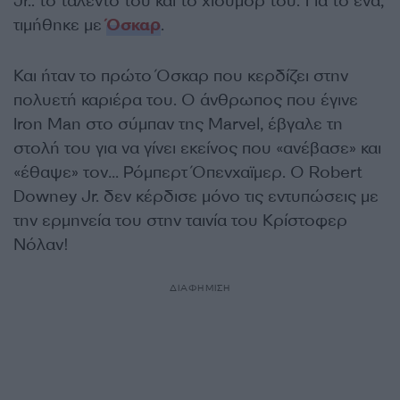
Jr.: το ταλέντο του και το χιούμορ του. Για το ένα,
τιμήθηκε με
Όσκαρ
.
Και ήταν το πρώτο Όσκαρ που κερδίζει στην
πολυετή καριέρα του. Ο άνθρωπος που έγινε
Iron Man στο σύμπαν της Marvel, έβγαλε τη
στολή του για να γίνει εκείνος που «ανέβασε» και
«έθαψε» τον… Ρόμπερτ Όπενχαϊμερ. Ο Robert
Downey Jr. δεν κέρδισε μόνο τις εντυπώσεις με
την ερμηνεία του στην ταινία του Κρίστοφερ
Νόλαν!
ΔΙΑΦΗΜΙΣΗ