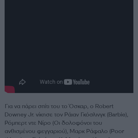
Για να πάρει σπίτι του το Όσκαρ, ο Robert
Downey Jr. νίκησε τον Ράιαν Γκόσλινγκ (Barbie),
Ρόμπερτ ντε Νίρο (Οι δολοφόνοι του
ανθισμένου φεγγαριού), Μαρκ Ράφαλο (Poor