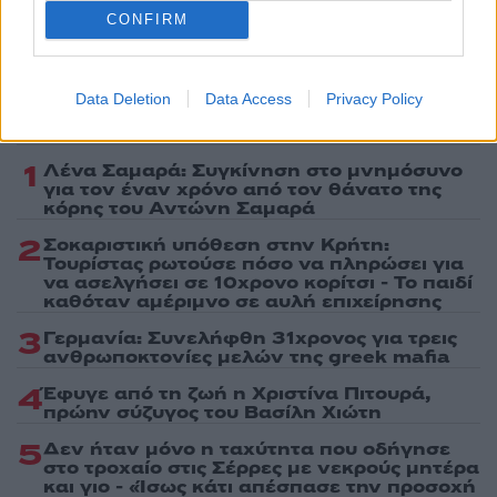
CONFIRM
Data Deletion
Data Access
Privacy Policy
Πιο δημοφιλή
1
Λένα Σαμαρά: Συγκίνηση στο μνημόσυνο
για τον έναν χρόνο από τον θάνατο της
κόρης του Αντώνη Σαμαρά
2
Σοκαριστική υπόθεση στην Κρήτη:
Τουρίστας ρωτούσε πόσο να πληρώσει για
να ασελγήσει σε 10χρονο κορίτσι - Το παιδί
καθόταν αμέριμνο σε αυλή επιχείρησης
3
Γερμανία: Συνελήφθη 31χρονος για τρεις
ανθρωποκτονίες μελών της greek mafia
4
Έφυγε από τη ζωή η Χριστίνα Πιτουρά,
πρώην σύζυγος του Βασίλη Χιώτη
5
Δεν ήταν μόνο η ταχύτητα που οδήγησε
στο τροχαίο στις Σέρρες με νεκρούς μητέρα
και γιο - «Ίσως κάτι απέσπασε την προσοχή