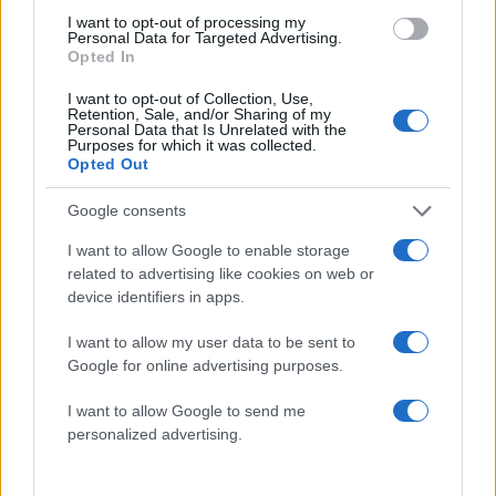
I want to opt-out of processing my
50 /50
Personal Data for Targeted Advertising.
Opted In
I want to opt-out of Collection, Use,
Retention, Sale, and/or Sharing of my
Personal Data that Is Unrelated with the
Purposes for which it was collected.
2000 /2000
Opted Out
Υποβολή σχολίου
Google consents
I want to allow Google to enable storage
Όροι Χρήσης
. Το site προστατεύεται από reCAPTCHA, ισχύουν
Πολιτική Απορρήτου
&
Όροι Χρήσης
της Google.
related to advertising like cookies on web or
device identifiers in apps.
Lifestyle
OSCARS
ΒΡΑΒΕΙΑ ΟΣΚΑΡ
ΟΣΚΑΡ
I want to allow my user data to be sent to
Google for online advertising purposes.
Share:
I want to allow Google to send me
personalized advertising.
Ακολουθήστε το Νewsit.gr στο
Google News
και
ενημερωθείτε πρώτοι για όλη την ειδησεογραφία και τα
τελευταία νέα
της ημέρας