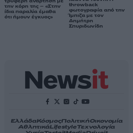
τρυφερή ανάρτηση με
throwback
την κόρη της – «Στην
φωτογραφία από την
ίδια παραλία έμαθα
Ίμπιζα με τον
ότι ήμουν έγκυος»
Δημήτρη
Σπυριδωνίδη
Ελλάδα
Κόσμος
Πολιτική
Οικονομία
Αθλητικά
Lifestyle
Τεχνολογία