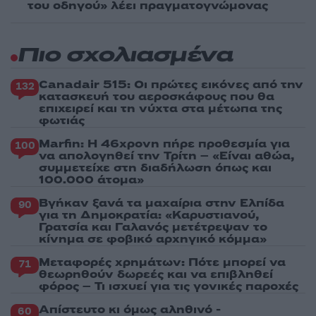
του οδηγού» λέει πραγματογνώμονας
Πιο σχολιασμένα
Canadair 515: Οι πρώτες εικόνες από την
132
κατασκευή του αεροσκάφους που θα
επιχειρεί και τη νύχτα στα μέτωπα της
φωτιάς
Marfin: Η 46χρονη πήρε προθεσμία για
100
να απολογηθεί την Τρίτη – «Είναι αθώα,
συμμετείχε στη διαδήλωση όπως και
100.000 άτομα»
Βγήκαν ξανά τα μαχαίρια στην Ελπίδα
90
για τη Δημοκρατία: «Καρυστιανού,
Γρατσία και Γαλανός μετέτρεψαν το
κίνημα σε φοβικό αρχηγικό κόμμα»
Μεταφορές χρημάτων: Πότε μπορεί να
71
θεωρηθούν δωρεές και να επιβληθεί
φόρος – Τι ισχυεί για τις γονικές παροχές
Απίστευτο κι όμως αληθινό -
60