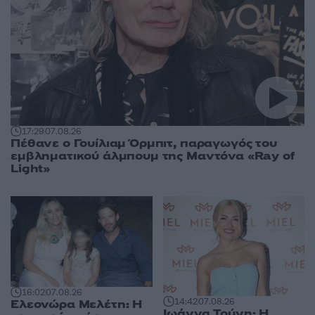
17:29
07.08.26
Πέθανε ο Γουίλιαμ Όρμπιτ, παραγωγός του
εμβληματικού άλμπουμ της Μαντόνα «Ray of
Light»
16:02
07.08.26
14:42
07.08.26
Ελεονώρα Μελέτη: Η
Ιωάννα Τούνη: Η