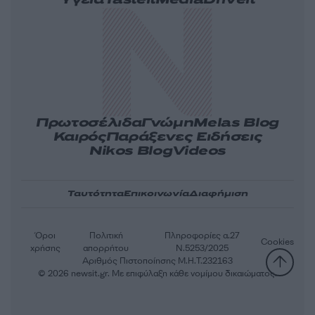
Υγεία
Tasteit
Media
Driveit
Πρωτοσέλιδα
Γνώμη
Melas Blog
Καιρός
Παράξενες Ειδήσεις
Nikos Blog
Videos
Ταυτότητα
Επικοινωνία
Διαφήμιση
Όροι
Πολιτική
Πληροφορίες α.27
Cookies
χρήσης
απορρήτου
Ν.5253/2025
Αριθμός Πιστοποίησης Μ.Η.Τ.232163
© 2026 newsit.gr. Με επιφύλαξη κάθε νομίμου δικαιώματος.