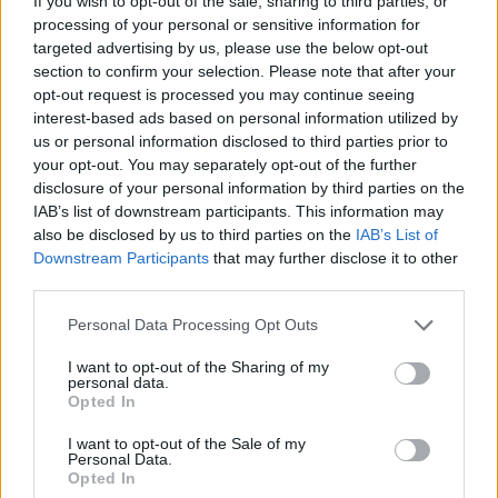
If you wish to opt-out of the sale, sharing to third parties, or
processing of your personal or sensitive information for
targeted advertising by us, please use the below opt-out
section to confirm your selection. Please note that after your
opt-out request is processed you may continue seeing
interest-based ads based on personal information utilized by
us or personal information disclosed to third parties prior to
Marfin: «Δεν υπάρχει
Μυστράς: Με ψυχολογ
your opt-out. You may separately opt-out of the further
ταυτοποίηση» λέει ο
προβλήματα ο 55χρο
disclosure of your personal information by third parties on the
δικηγόρος της 46χρονης –
που έκρυψε τον νεκ
IAB’s list of downstream participants. This information may
Η ξανθιά κοτσίδα και η
πατέρα του σε καταψ
also be disclosed by us to third parties on the
IAB’s List of
εξέταση του 2022 για την
– «Δεν είπε ποτέ ότι 
ίδια υπόθεση
έκανε για τα χρήματ
Downstream Participants
that may further disclose it to other
third parties.
Please note that this website/app uses one or more Google
Σχόλια
Personal Data Processing Opt Outs
services and may gather and store information including but
not limited to your visit or usage behaviour. You may click to
I want to opt-out of the Sharing of my
personal data.
grant or deny consent to Google and its third-party tags to
Opted In
use your data for below specified purposes in below Google
consent section.
I want to opt-out of the Sale of my
Σχολίασε εδώ
Personal Data.
Opted In