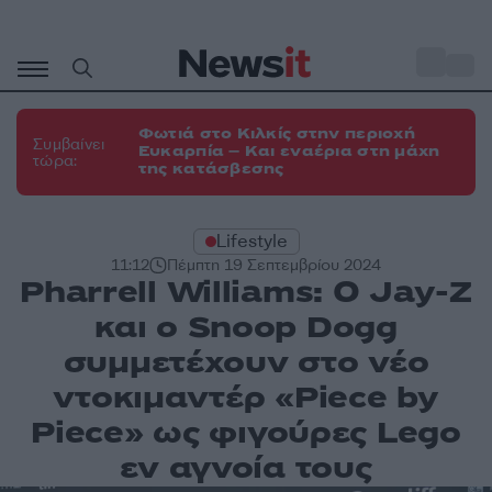
Μετάβαση
σε
o
35
περιεχόμενο
Φωτιά στο Κιλκίς στην περιοχή
Συμβαίνει
Ευκαρπία – Και εναέρια στη μάχη
τώρα:
της κατάσβεσης
Lifestyle
11:12
Πέμπτη 19 Σεπτεμβρίου 2024
Pharrell Williams: Ο Jay-Z
και ο Snoop Dogg
συμμετέχουν στο νέο
ντοκιμαντέρ «Piece by
Piece» ως φιγούρες Lego
εν αγνοία τους