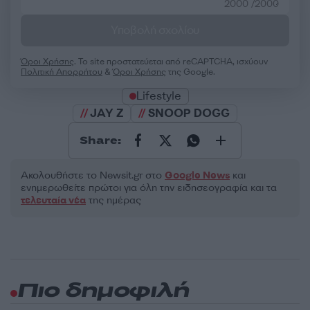
2000 /2000
Υποβολή σχολίου
Όροι Χρήσης
. Το site προστατεύεται από reCAPTCHA, ισχύουν
Πολιτική Απορρήτου
&
Όροι Χρήσης
της Google.
Lifestyle
JAY Z
SNOOP DOGG
Share:
Ακολουθήστε το Νewsit.gr στο
Google News
και
ενημερωθείτε πρώτοι για όλη την ειδησεογραφία και τα
τελευταία νέα
της ημέρας
Πιο δημοφιλή