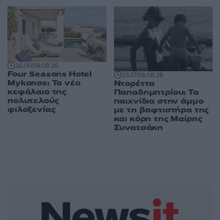
16:00
08.08.26
Four Seasons Hotel
15:37
08.08.26
Mykonos: Το νέο
Ντορέττα
κεφάλαιο της
Παπαδημητρίου: Τα
πολυτελούς
παιχνίδια στην άμμο
φιλοξενίας
με τη βαφτιστήρα της
και κόρη της Μαίρης
Συνατσάκη