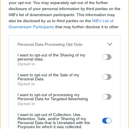
your opt-out. You may separately opt-out of the further
disclosure of your personal information by third parties on the
IAB’s list of downstream participants. This information may
also be disclosed by us to third parties on the
IAB’s List of
Downstream Participants
that may further disclose it to other
third parties.
Please note that this website/app uses one or more Google
Personal Data Processing Opt Outs
services and may gather and store information including but
not limited to your visit or usage behaviour. You may click to
I want to opt-out of the Sharing of my
personal data.
grant or deny consent to Google and its third-party tags to
Opted In
use your data for below specified purposes in below Google
Αν τα χάσατε
consent section.
I want to opt-out of the Sale of my
Personal Data.
Opted In
I want to opt-out of processing my
Personal Data for Targeted Advertising.
Opted In
I want to opt-out of Collection, Use,
Retention, Sale, and/or Sharing of my
Personal Data that Is Unrelated with the
Purposes for which it was collected.