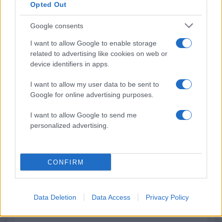
Καιρός «hot – dry – windy»
Σε 57χρονη αγνοούμ
Opted Out
τις επόμενες 48 ώρες:
από την Κυψέλη ανήκε
Αυξημένος ο κίνδυνος
σορός που βρέθηκε σ
Google consents
φωτιάς, συναγερμός σε 6
Λυκαβηττό - Από πτώσ
περιφέρειες
θάνατός της
I want to allow Google to enable storage
related to advertising like cookies on web or
device identifiers in apps.
Σχόλια
I want to allow my user data to be sent to
Google for online advertising purposes.
I want to allow Google to send me
personalized advertising.
Σχολίασε εδώ
CONFIRM
50 /50
Data Deletion
Data Access
Privacy Policy