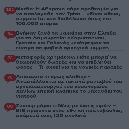
Marfin: Η 46χρονη πήρε προθεσμία για
101
να απολογηθεί την Τρίτη – «Είναι αθώα,
συμμετείχε στη διαδήλωση όπως και
100.000 άτομα»
Βγήκαν ξανά τα μαχαίρια στην Ελπίδα
94
για τη Δημοκρατία: «Καρυστιανού,
Γρατσία και Γαλανός μετέτρεψαν το
κίνημα σε φοβικό αρχηγικό κόμμα»
Μεταφορές χρημάτων: Πότε μπορεί να
73
θεωρηθούν δωρεές και να επιβληθεί
φόρος – Τι ισχυεί για τις γονικές παροχές
Απίστευτο κι όμως αληθινό -
70
Aναστέλλονται τα τακτικά ραντεβού του
αγγειοχειρουργού του νοσοκομείου
Χανίων επειδή κλάπηκε το μηχανάκι του
γιατρού
Σούπερ μάρκετ: Νέες μειώσεις τιμών –
60
916 προϊόντα στην εθνική πρωτοβουλία,
ανάμεσά τους 130 σχολικά