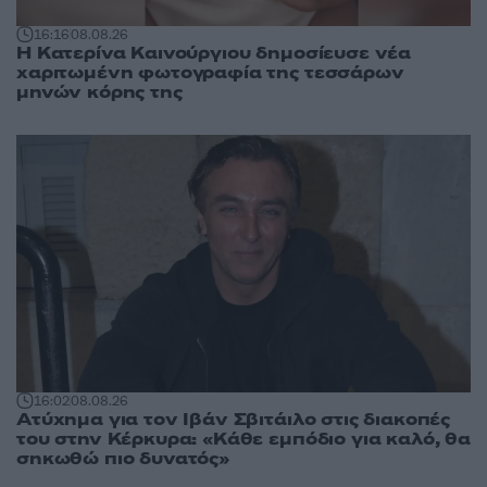
16:16
08.08.26
Η Κατερίνα Καινούργιου δημοσίευσε νέα
χαριτωμένη φωτογραφία της τεσσάρων
μηνών κόρης της
16:02
08.08.26
Ατύχημα για τον Ιβάν Σβιτάιλο στις διακοπές
του στην Κέρκυρα: «Κάθε εμπόδιο για καλό, θα
σηκωθώ πιο δυνατός»