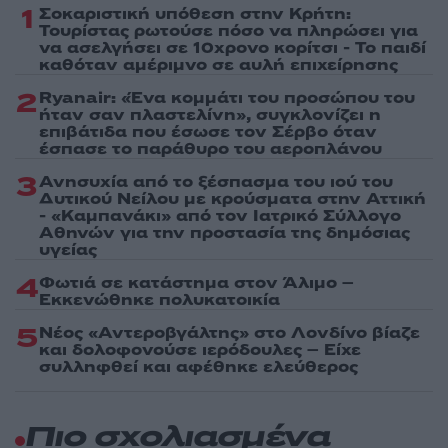
1
Σοκαριστική υπόθεση στην Κρήτη:
Τουρίστας ρωτούσε πόσο να πληρώσει για
να ασελγήσει σε 10χρονο κορίτσι - Το παιδί
καθόταν αμέριμνο σε αυλή επιχείρησης
2
Ryanair: «Ένα κομμάτι του προσώπου του
ήταν σαν πλαστελίνη», συγκλονίζει η
επιβάτιδα που έσωσε τον Σέρβο όταν
έσπασε το παράθυρο του αεροπλάνου
3
Ανησυχία από το ξέσπασμα του ιού του
Δυτικού Νείλου με κρούσματα στην Αττική
- «Καμπανάκι» από τον Ιατρικό Σύλλογο
Αθηνών για την προστασία της δημόσιας
υγείας
4
Φωτιά σε κατάστημα στον Άλιμο –
Εκκενώθηκε πολυκατοικία
5
Νέος «Αντεροβγάλτης» στο Λονδίνο βίαζε
και δολοφονούσε ιερόδουλες – Είχε
συλληφθεί και αφέθηκε ελεύθερος
Πιο σχολιασμένα