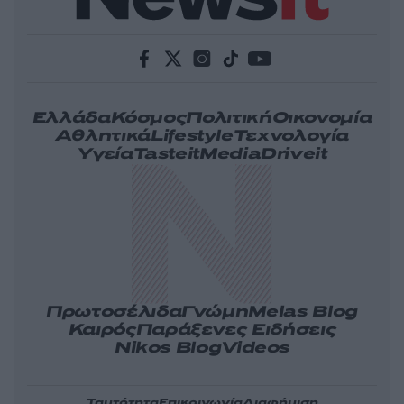
Ελλάδα
Κόσμος
Πολιτική
Οικονομία
Αθλητικά
Lifestyle
Τεχνολογία
Υγεία
Tasteit
Media
Driveit
Πρωτοσέλιδα
Γνώμη
Melas Blog
Καιρός
Παράξενες Ειδήσεις
Nikos Blog
Videos
Ταυτότητα
Επικοινωνία
Διαφήμιση