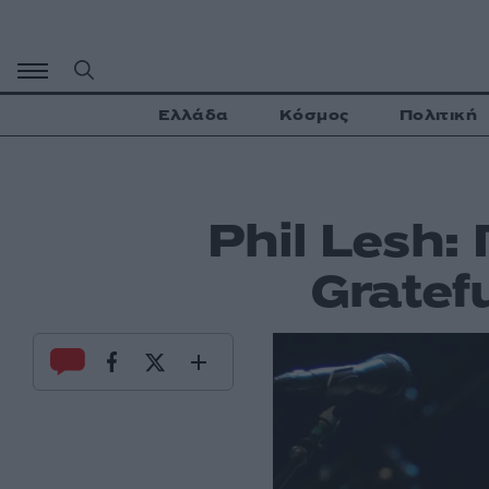
Μετάβαση
σε
περιεχόμενο
Ελλάδα
Κόσμος
Πολιτική
Phil Lesh:
Gratef