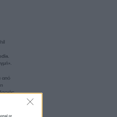
hil
dia.
ιγμή».
ι από
ση
βαριάς
sonal or