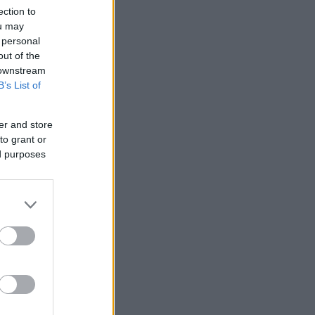
ection to
ou may
 personal
out of the
 downstream
B’s List of
er and store
to grant or
ed purposes