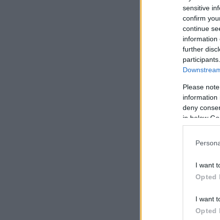
sensitive in
confirm you
continue se
information 
further disc
participants
Downstream 
Please note
information 
deny consent
in below Go
Persona
I want t
Opted 
View this pos
I want t
Opted 