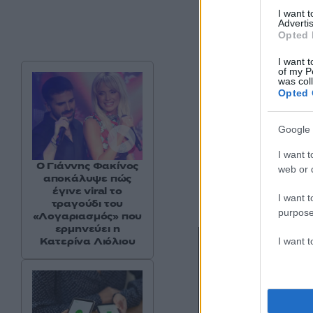
I want 
Advertis
Opted 
I want t
of my P
was col
Opted 
Google 
I want t
Ο Γιάννης Φακίνος
web or d
αποκάλυψε πώς
έγινε viral το
I want t
τραγούδι του
purpose
«Λογαριασμός» που
ερμηνεύει η
Κατερίνα Λιόλιου
I want 