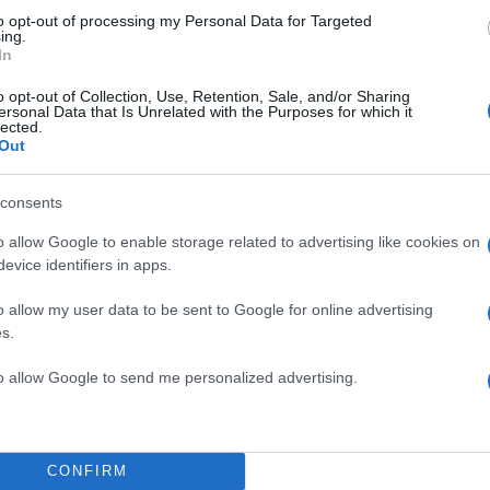
to opt-out of processing my Personal Data for Targeted
ing.
In
o opt-out of Collection, Use, Retention, Sale, and/or Sharing
ersonal Data that Is Unrelated with the Purposes for which it
lected.
Out
consents
o allow Google to enable storage related to advertising like cookies on
A post shared by Phil Lesh (@phillesh)
evice identifiers in apps.
o allow my user data to be sent to Google for online advertising
s.
to allow Google to send me personalized advertising.
CONFIRM