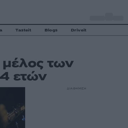
o
Αθήνα
33
C
a
Tasteit
Blogs
Driveit
ό μέλος των
84 ετών
ΔΙΑΦΗΜΙΣΗ