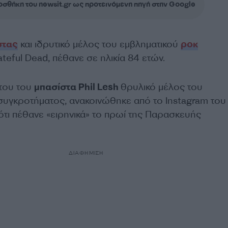
σθήκη του newsit.gr ως προτεινόμενη πηγή στην Google
στας
και ιδρυτικό μέλος του εμβληματικού
ροκ
eful Dead, πέθανε σε ηλικία 84 ετών.
του του
μπασίστα Phil Lesh
θρυλικό μέλος του
συγκροτήματος, ανακοινώθηκε από το Instagram του 
ότι πέθανε «ειρηνικά» το πρωί της Παρασκευής
ΔΙΑΦΗΜΙΣΗ