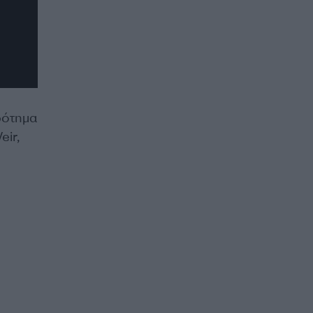
ρότημα
eir,