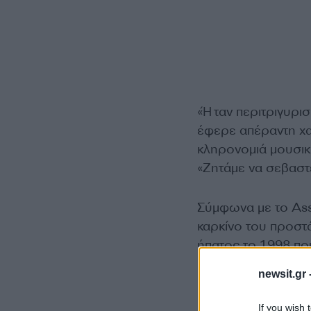
«Ήταν περιτριγυρισ
έφερε απέραντη χα
κληρονομιά μουσική
«Ζητάμε να σεβαστεί
Σύμφωνα με το Ass
καρκίνο του προστ
ήπατος το 1998 πο
κατανάλωσης αλκο
newsit.gr 
If you wish 