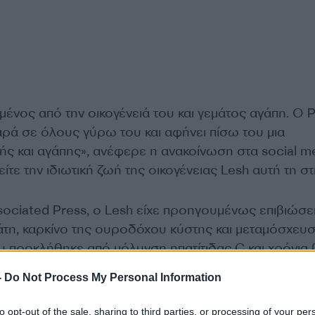
μένος από την οικογένειά του και γεμάτος αγάπη. Ο P
ρά σε όλους γύρω του και αφήνει πίσω του μια
ς και αγάπης», ανέφερε η ανακοίνωση στα social me
τε την ιδιωτική ζωή της οικογένειας Lesh αυτή τη στ
ociated Press, ο Lesh είχε προηγουμένως επιβιώσε
άτη, καρκίνο της ουροδόχου κύστης και μεταμόσχευ
υ προκλήθηκε από μόλυνση ηπατίτιδας C και χρόνια 
όλ.
-
Do Not Process My Personal Information
to opt-out of the sale, sharing to third parties, or processing of your per