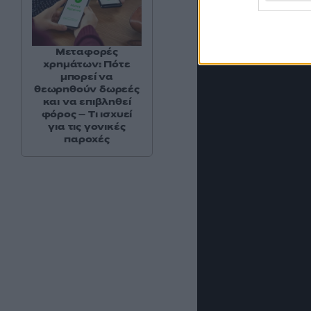
Μεταφορές
χρημάτων: Πότε
μπορεί να
θεωρηθούν δωρεές
και να επιβληθεί
φόρος – Τι ισχυεί
για τις γονικές
παροχές