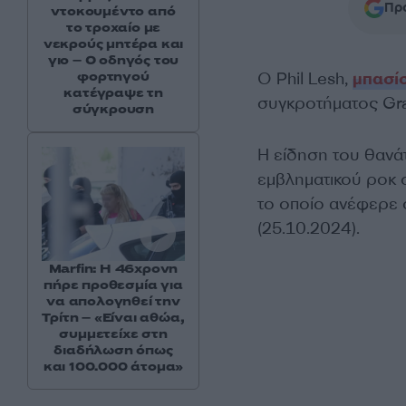
Προ
ντοκουμέντο από
το τροχαίο με
νεκρούς μητέρα και
γιο – Ο οδηγός του
φορτηγού
Ο Phil Lesh,
μπασί
κατέγραψε τη
συγκροτήματος Grat
σύγκρουση
Η είδηση του θανά
εμβληματικού ροκ 
το οποίο ανέφερε 
(25.10.2024).
Marfin: Η 46χρονη
πήρε προθεσμία για
να απολογηθεί την
Τρίτη – «Είναι αθώα,
συμμετείχε στη
διαδήλωση όπως
και 100.000 άτομα»