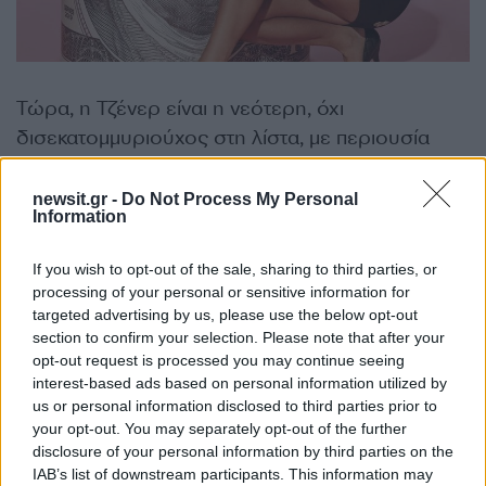
Τώρα, η Τζένερ είναι η νεότερη, όχι
δισεκατομμυριούχος στη λίστα, με περιουσία
600 εκατομμυρίων δολαρίων και καταλαμβάνει
την 41η θέση.
newsit.gr -
Do Not Process My Personal
Information
ΔΙΑΦΗΜΙΣΗ
If you wish to opt-out of the sale, sharing to third parties, or
processing of your personal or sensitive information for
targeted advertising by us, please use the below opt-out
section to confirm your selection. Please note that after your
opt-out request is processed you may continue seeing
interest-based ads based on personal information utilized by
us or personal information disclosed to third parties prior to
your opt-out. You may separately opt-out of the further
disclosure of your personal information by third parties on the
IAB’s list of downstream participants. This information may