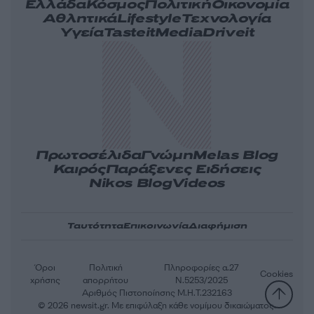
Ελλάδα
Κόσμος
Πολιτική
Οικονομία
Αθλητικά
Lifestyle
Τεχνολογία
Υγεία
Tasteit
Media
Driveit
Πρωτοσέλιδα
Γνώμη
Melas Blog
Καιρός
Παράξενες Ειδήσεις
Nikos Blog
Videos
Ταυτότητα
Επικοινωνία
Διαφήμιση
Όροι
Πολιτική
Πληροφορίες α.27
Cookies
χρήσης
απορρήτου
Ν.5253/2025
Αριθμός Πιστοποίησης Μ.Η.Τ.232163
© 2026 newsit.gr. Με επιφύλαξη κάθε νομίμου δικαιώματος.