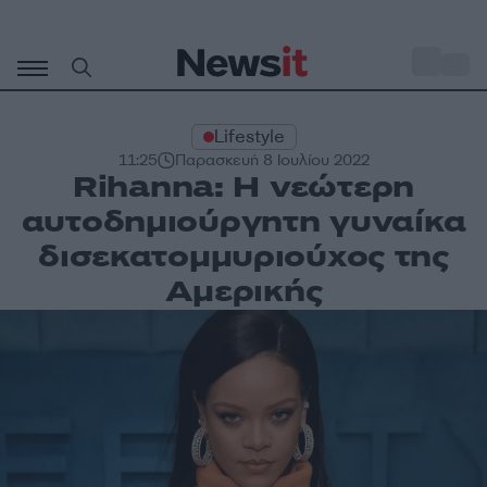
Μετάβαση
σε
o
35
περιεχόμενο
Lifestyle
11:25
Παρασκευή 8 Ιουλίου 2022
Rihanna: Η νεώτερη
αυτοδημιούργητη γυναίκα
δισεκατομμυριούχος της
Αμερικής