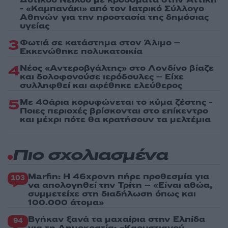
- «Καμπανάκι» από τον Ιατρικό Σύλλογο
Αθηνών για την προστασία της δημόσιας
υγείας
3
Φωτιά σε κατάστημα στον Άλιμο –
Εκκενώθηκε πολυκατοικία
4
Νέος «Αντεροβγάλτης» στο Λονδίνο βίαζε
και δολοφονούσε ιερόδουλες – Είχε
συλληφθεί και αφέθηκε ελεύθερος
5
Με 40άρια κορυφώνεται το κύμα ζέστης -
Ποιες περιοχές βρίσκονται στο επίκεντρο
και μέχρι πότε θα κρατήσουν τα μελτέμια
Πιο σχολιασμένα
Marfin: Η 46χρονη πήρε προθεσμία για
103
να απολογηθεί την Τρίτη – «Είναι αθώα,
συμμετείχε στη διαδήλωση όπως και
100.000 άτομα»
Βγήκαν ξανά τα μαχαίρια στην Ελπίδα
94
για τη Δημοκρατία: «Καρυστιανού,