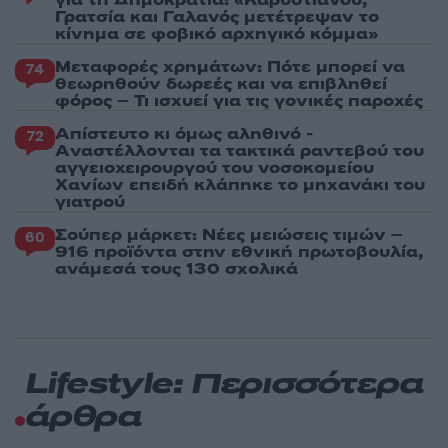
Γρατσία και Γαλανός μετέτρεψαν το
κίνημα σε φοβικό αρχηγικό κόμμα»
Μεταφορές χρημάτων: Πότε μπορεί να
74
θεωρηθούν δωρεές και να επιβληθεί
φόρος – Τι ισχυεί για τις γονικές παροχές
Απίστευτο κι όμως αληθινό -
72
Aναστέλλονται τα τακτικά ραντεβού του
αγγειοχειρουργού του νοσοκομείου
Χανίων επειδή κλάπηκε το μηχανάκι του
γιατρού
Σούπερ μάρκετ: Νέες μειώσεις τιμών –
60
916 προϊόντα στην εθνική πρωτοβουλία,
ανάμεσά τους 130 σχολικά
Lifestyle: Περισσότερα
άρθρα