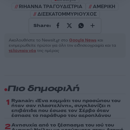
RIHANNA ΤΡΑΓΟΥΔΙΣΤΡΙΑ
ΑΜΕΡΙΚΗ
ΔΙΣΕΚΑΤΟΜΜΥΡΙΟΥΧΟΣ
Share:
Ακολουθήστε το Νewsit.gr στο
Google News
και
ενημερωθείτε πρώτοι για όλη την ειδησεογραφία και τα
τελευταία νέα
της ημέρας
Πιο δημοφιλή
1
Ryanair: «Ένα κομμάτι του προσώπου του
ήταν σαν πλαστελίνη», συγκλονίζει η
επιβάτιδα που έσωσε τον Σέρβο όταν
έσπασε το παράθυρο του αεροπλάνου
2
Ανησυχία από το ξέσπασμα του ιού του
Δυτικού Νείλου με κρούσματα στην Αττική