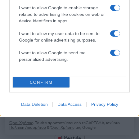
Σχόλια
I want to allow Google to enable storage
related to advertising like cookies on web or
device identifiers in apps.
I want to allow my user data to be sent to
Σχολίασε εδώ
Google for online advertising purposes.
I want to allow Google to send me
personalized advertising.
50 /50
CONFIRM
2000 /2000
Data Deletion
Data Access
Privacy Policy
Υποβολή σχολίου
Όροι Χρήσης
. Το site προστατεύεται από reCAPTCHA, ισχύουν
Πολιτική Απορρήτου
&
Όροι Χρήσης
της Google.
Lifestyle