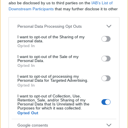
also be disclosed by us to third parties on the
IAB’s List of
Downstream Participants
that may further disclose it to other
third parties.
Αν τα χάσατε
Please note that this website/app uses one or more Google
Personal Data Processing Opt Outs
services and may gather and store information including but
not limited to your visit or usage behaviour. You may click to
I want to opt-out of the Sharing of my
personal data.
grant or deny consent to Google and its third-party tags to
Opted In
use your data for below specified purposes in below Google
consent section.
I want to opt-out of the Sale of my
Personal Data.
Opted In
I want to opt-out of processing my
Personal Data for Targeted Advertising.
Τραγωδία στην Πάρο:
Πώς η Πυροσβεστικ
Opted In
4χρονος βρέθηκε νεκρός
διέσωσε ανθρώπινες ζ
σε πισίνα
από την καταστροφι
I want to opt-out of Collection, Use,
φωτιά στην Αττικοβοι
Retention, Sale, and/or Sharing of my
– Πάνω από 250 άτο
Personal Data that Is Unrelated with the
απομακρύνθηκαν δι
Purposes for which it was collected.
Opted Out
θαλάσσης
Google consents