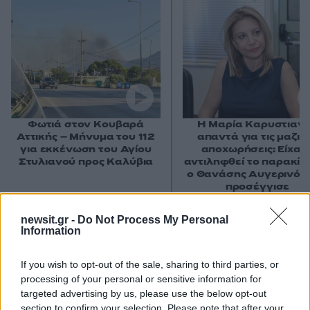
Φωτιά στον Κουβαρά
Η Μαρία Καρυστιαν
Αττικής – Μήνυμα του 112
απαντά για τις μαζικ
για εκκένωση του Αγίου
αποχωρήσεις: Είχαμ
Στυλιανού προς Καλύβια
αντιληφθεί το παρακίν
ο Θανάσης Αυγερινός 
προσέγγισε
newsit.gr -
Do Not Process My Personal
Σχόλια
Information
If you wish to opt-out of the sale, sharing to third parties, or
processing of your personal or sensitive information for
targeted advertising by us, please use the below opt-out
section to confirm your selection. Please note that after your