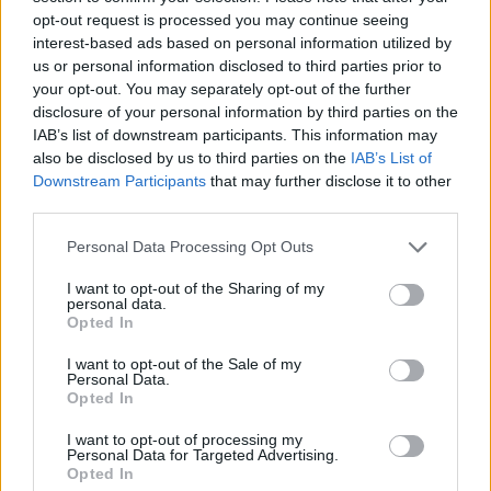
Σχολίασε εδώ
opt-out request is processed you may continue seeing
interest-based ads based on personal information utilized by
us or personal information disclosed to third parties prior to
50 /50
your opt-out. You may separately opt-out of the further
disclosure of your personal information by third parties on the
IAB’s list of downstream participants. This information may
also be disclosed by us to third parties on the
IAB’s List of
Downstream Participants
that may further disclose it to other
2000 /2000
third parties.
Υποβολή σχολίου
Please note that this website/app uses one or more Google
Personal Data Processing Opt Outs
services and may gather and store information including but
not limited to your visit or usage behaviour. You may click to
I want to opt-out of the Sharing of my
Όροι Χρήσης
. Το site προστατεύεται από reCAPTCHA, ισχύουν
personal data.
Πολιτική Απορρήτου
&
Όροι Χρήσης
της Google.
grant or deny consent to Google and its third-party tags to
Opted In
use your data for below specified purposes in below Google
Lifestyle
consent section.
I want to opt-out of the Sale of my
BBC
ROLLING STONES
ΝΤΟΚΙΜΑΝΤΕΡ
Personal Data.
Opted In
Share:
I want to opt-out of processing my
Personal Data for Targeted Advertising.
Ακολουθήστε το Νewsit.gr στο
Google News
και
Opted In