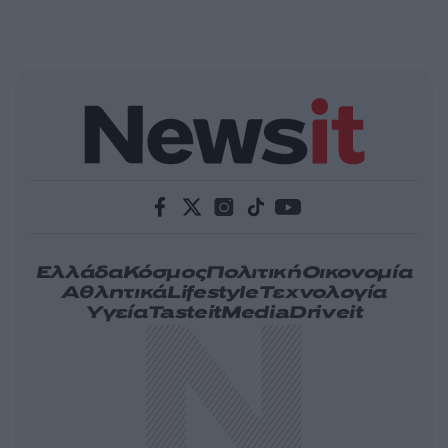
Ελλάδα
Κόσμος
Πολιτική
Οικονομία
Αθλητικά
Lifestyle
Τεχνολογία
Υγεία
Tasteit
Media
Driveit