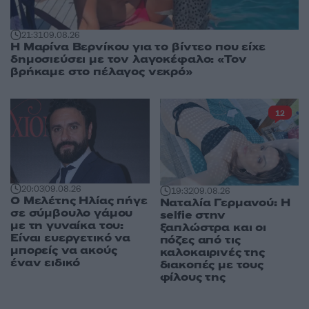
21:31
09.08.26
Η Μαρίνα Βερνίκου για το βίντεο που είχε
δημοσιεύσει με τον λαγοκέφαλο: «Τον
βρήκαμε στο πέλαγος νεκρό»
12
20:03
09.08.26
19:32
09.08.26
Ο Μελέτης Ηλίας πήγε
Ναταλία Γερμανού: Η
σε σύμβουλο γάμου
selfie στην
με τη γυναίκα του:
ξαπλώστρα και οι
Είναι ευεργετικό να
πόζες από τις
μπορείς να ακούς
καλοκαιρινές της
έναν ειδικό
διακοπές με τους
φίλους της