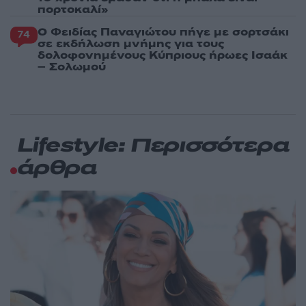
πορτοκαλί»
Ο Φειδίας Παναγιώτου πήγε με σορτσάκι
74
σε εκδήλωση μνήμης για τους
δολοφονημένους Κύπριους ήρωες Ισαάκ
– Σολωμού
Lifestyle: Περισσότερα
άρθρα