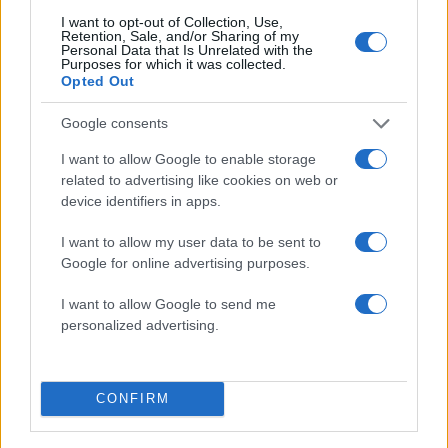
ενημερωθείτε πρώτοι για όλη την ειδησεογραφία και τα
τελευταία νέα
της ημέρας
I want to opt-out of Collection, Use,
Retention, Sale, and/or Sharing of my
Personal Data that Is Unrelated with the
Purposes for which it was collected.
Opted Out
Google consents
Πιο δημοφιλή
I want to allow Google to enable storage
related to advertising like cookies on web or
1
Πάρος: «Αν ήταν κάποιος πάνω από την
device identifiers in apps.
πισίνα, δε θα είχα θρηνήσει το παιδί μου» –
Η σπαρακτική περιγραφή του πατέρα και
τα κενά στους ισχυρισμούς του ιδιοκτήτη
I want to allow my user data to be sent to
του beach bar
Google for online advertising purposes.
2
Μετέτρεψαν το Σαρακήνικο της Μήλου σε
I want to allow Google to send me
ελικοδρόμιο – «Πάρκαραν» το ελικόπτερο
personalized advertising.
τους για να κάνουν μπάνιο
3
Μπρίτνεϊ Σπίαρς: Έκανε αποτυχημένο
μπότοξ και ανέβασε στο Instagram την
εμπειρία της
CONFIRM
4
Γιάννης Παπαμιχαήλ: «Η απαγόρευση
αφορά στη χρήση της εικόνας και της