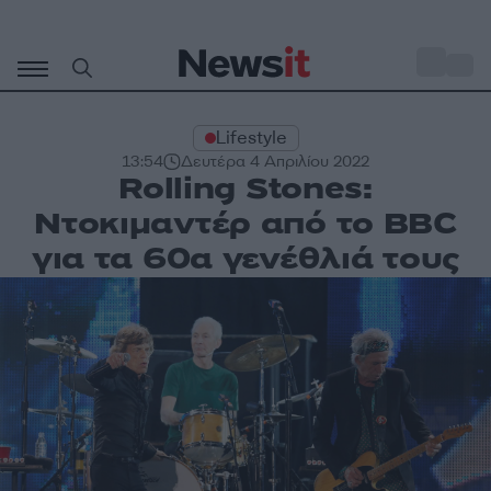
Μετάβαση
σε
o
29
περιεχόμενο
Lifestyle
13:54
Δευτέρα 4 Απριλίου 2022
Rolling Stones:
Ντοκιμαντέρ από το BBC
για τα 60α γενέθλιά τους