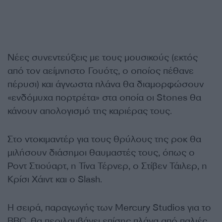
Nέες συνεντεύξεις με τους μουσικούς (εκτός
από τον αείμνηστο Γουότς, ο οποίος πέθανε
πέρυσι) και άγνωστα πλάνα θα διαμορφώσουν
«ενδόμυχα πορτρέτα» στα οποία οι Stones θα
κάνουν απολογισμό της καριέρας τους.
Στο ντοκιμαντέρ για τους θρύλους της ροκ θα
μιλήσουν διάσημοι θαυμαστές τους, όπως ο
Ροντ Στιούαρτ, η Τίνα Τέρνερ, ο Στίβεν Τάιλερ, η
Κρίσι Χάιντ και ο Slash.
Η σειρά, παραγωγής των Mercury Studios για το
BBC, θα περιλαμβάνει επίσης πλάνα από παλιές