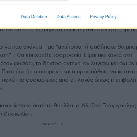
στάσεις. Σίγουρα πονάει και σίγουρα είναι κάτι το ο
ράψω με λέξεις γιατί, αν μπω σε αυτή τη διαδικασία,
Data Deletion
Data Access
Privacy Policy
σσότερο. Προσπαθώ, όμως, να κρατήσω τον πυρήνα
ο, σε αυτά τα χτυπήματα επειδή μόνο έτσι θα επιβιώ
το να πας ενάντια – με “αντίποινα” ή οτιδήποτε θα μ
ση” – θα επιτευχθεί ισορροπία. Είμαι πιο κοντά στη
όταν φυσάει, το δέντρο αντέχει αν λυγίσει και όχι αν 
 Πιστεύω ότι η υπομονή και η προσπάθεια να κατανο
ναι πολύ πιο ουσιαστικές από επιλογές όπως η επιβολή
».
αχειρίστηκε αυτή τη θύελλα, ο Αλέξης Γεωργούλης
ή δυσκολία».
ΔΙΑΦΗΜΙΣΗ