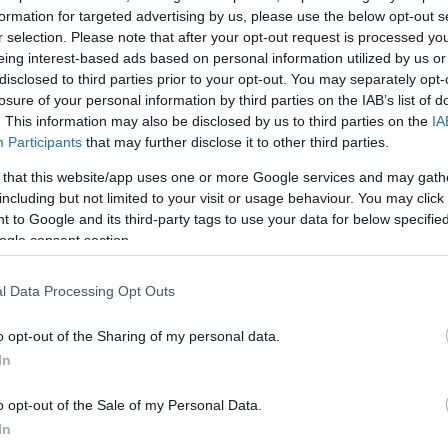
 σου μιλήσει επειδή είσαι γνωστός, επειδή έχεις χρ
formation for targeted advertising by us, please use the below opt-out s
r selection. Please note that after your opt-out request is processed y
 άλλο λόγο. Αν εσύ σταθείς μόνο σε αυτό, τότε το
eing interest-based ads based on personal information utilized by us or
ό σου», εξήγησε χαρακτηριστικά.
disclosed to third parties prior to your opt-out. You may separately opt-
losure of your personal information by third parties on the IAB’s list of
ΔΙΑΦΗΜΙΣΗ
. This information may also be disclosed by us to third parties on the
IA
Participants
that may further disclose it to other third parties.
 that this website/app uses one or more Google services and may gath
including but not limited to your visit or usage behaviour. You may click 
 to Google and its third-party tags to use your data for below specifi
ogle consent section.
l Data Processing Opt Outs
o opt-out of the Sharing of my personal data.
In
o opt-out of the Sale of my Personal Data.
In