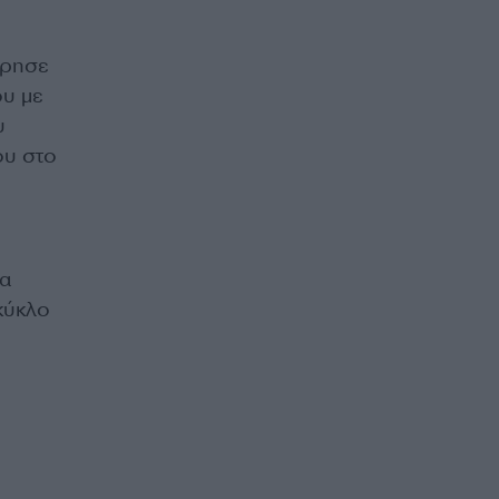
ρησε
ου με
υ
ου στο
ρα
κύκλο