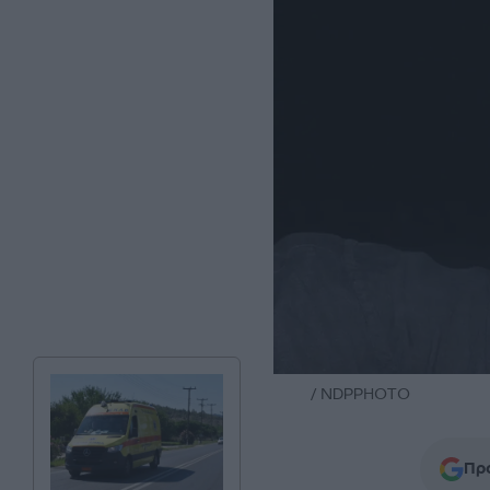
/ NDPPHOTO
Προ