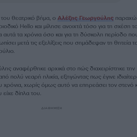
του θεατρικό βήμα, ο
Αλέξης Γεωργούλης
παραχώ
ιοδικό Hello και μίλησε ανοιχτά τόσο για τη σχέση τ
 αυτά τα χρόνια όσο και για τη δύσκολη περίοδο πο
ωπίσει μετά τις εξελίξεις που σημάδεψαν τη θητεία τ
ύλιο.
ης αναφέρθηκε αρχικά στο πώς διαχειρίστηκε την
πό πολύ νεαρή ηλικία, εξηγώντας πως έγινε ιδιαίτε
υ χρόνια, χωρίς όμως αυτό να επηρεάσει τον στενό 
είχε δίπλα του.
ΔΙΑΦΗΜΙΣΗ