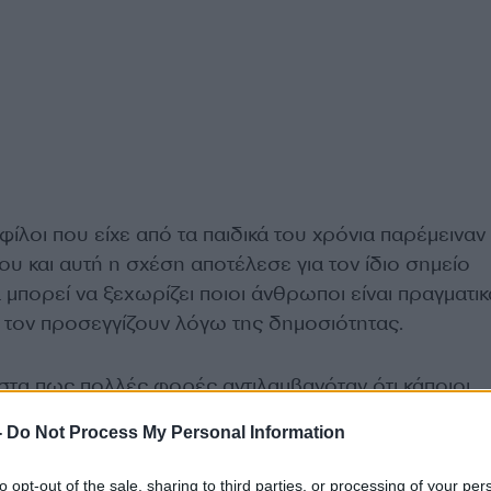
ίλοι που είχε από τα παιδικά του χρόνια παρέμειναν
υ και αυτή η σχέση αποτέλεσε για τον ίδιο σημείο
μπορεί να ξεχωρίζει ποιοι άνθρωποι είναι πραγματικ
οι τον προσεγγίζουν λόγω της δημοσιότητας.
τα πως πολλές φορές αντιλαμβανόταν ότι κάποιοι
ίαζαν επειδή ήταν γνωστός, ωστόσο δεν ένιωθε ότι
-
Do Not Process My Personal Information
εί ιδιαίτερα.
to opt-out of the sale, sharing to third parties, or processing of your per