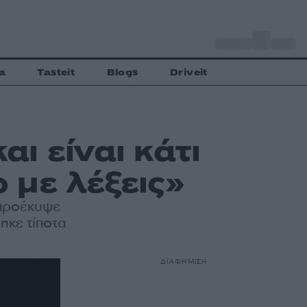
o
Αθήνα
30
C
a
Tasteit
Blogs
Driveit
ι είναι κάτι
 με λέξεις»
προέκυψε
ηκε τίποτα
ΔΙΑΦΗΜΙΣΗ