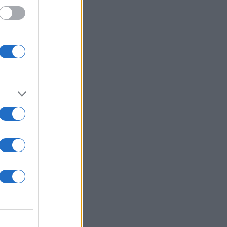
αι
κυψε
ενος
πρέπει
αι στις