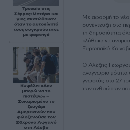
Τροχαίο στις
Σέρρες: Μητέρα και
Με αφορμή το νέο 
γιος σκοτώθηκαν
όταν το αυτοκίνητό
συνέντευξη στο περ
τους συγκρούστηκε
τη δημοσιότητα όλα
με φορτηγό
κλήθηκε να αντιμετ
Ευρωπαϊκό Κοινοβο
Ο Αλέξης Γεωργούλ
αναγνωρισιμότητα α
γνωστός στα 27 το
Κυψέλη: «Δεν
των ανθρώπων που 
μπορώ να το
πιστέψω» –
Σοκαρισμένο το
ζευγάρι
Αμερικανών που
φιλοξενούσε τον
26χρονο Αφγανό
στη Λέσβο