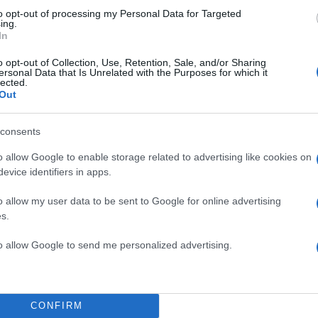
to opt-out of processing my Personal Data for Targeted
ing.
In
o opt-out of Collection, Use, Retention, Sale, and/or Sharing
ersonal Data that Is Unrelated with the Purposes for which it
lected.
Out
consents
o allow Google to enable storage related to advertising like cookies on
evice identifiers in apps.
o allow my user data to be sent to Google for online advertising
s.
ς συνέντευξης, ο Αλέξης Γεωργούλης αναφέρθηκε κ
to allow Google to send me personalized advertising.
η περίοδο που πέρασε μετά την υπόθεση που προέ
της παρουσίας του στο Ευρωκοινοβούλιο, παραδεχόμ
κη που διαχειρίστηκε με μεγάλη δυσκολία: «Ξέρετε, 
CONFIRM
στάση, να διατηρείς την ίδια άποψη και στις εύκολες κ