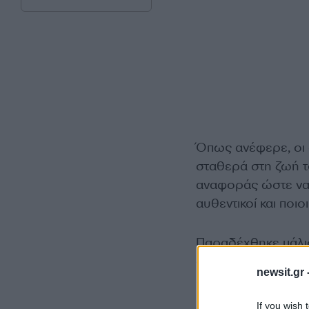
Όπως ανέφερε, οι φ
σταθερά στη ζωή το
αναφοράς ώστε να 
αυθεντικοί και ποι
Παραδέχθηκε μάλισ
άνθρωποι τον πλησ
newsit.gr 
έπρεπε να τον ενοχλ
If you wish 