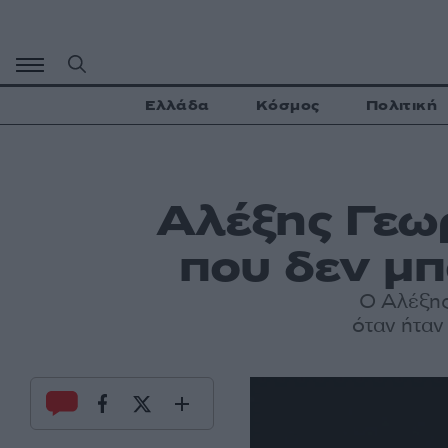
Μετάβαση
σε
περιεχόμενο
Ελλάδα
Κόσμος
Πολιτική
Αλέξης Γεωρ
που δεν μπ
Ο Αλέξη
όταν ήταν