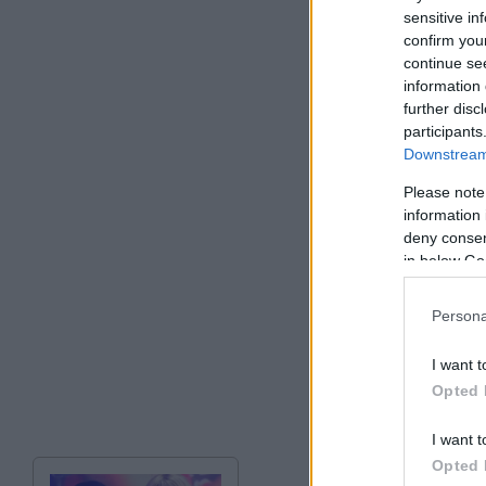
«Μπορεί κάποιος να
sensitive in
confirm you
ή για οποιονδήποτε
continue se
πρόβλημα είναι δικ
information 
further disc
participants
Downstream 
Please note
information 
deny consent
in below Go
Persona
I want t
Opted 
I want t
Opted 