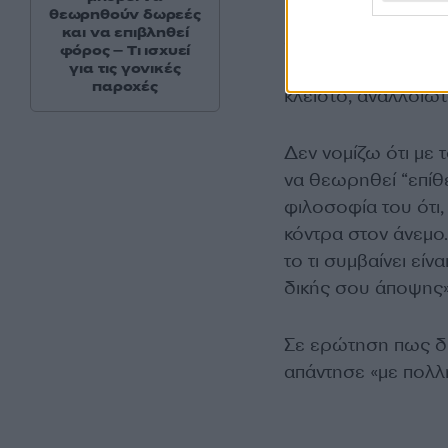
πολύ δύσκολες κατα
θεωρηθούν δωρεές
και να επιβληθεί
δεν μπορώ να περιγ
φόρος – Τι ισχυεί
πονάει ακόμα περι
για τις γονικές
παροχές
κλειστό, αναλλοίωτ
Δεν νομίζω ότι με 
να θεωρηθεί “επίθε
φιλοσοφία του ότι, 
κόντρα στον άνεμο.
το τι συμβαίνει εί
δικής σου άποψης
Σε ερώτηση πως δι
απάντησε «με πολλ