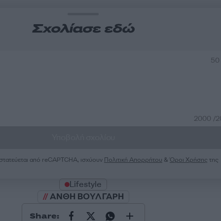
Σχολίασε εδώ
50
2000 /
Υποβολή σχολίου
ροστατεύεται από reCAPTCHA, ισχύουν
Πολιτική Απορρήτου
&
Όροι Χρήσης
της
Lifestyle
ΑΝΘΗ ΒΟΥΛΓΑΡΗ
Share: