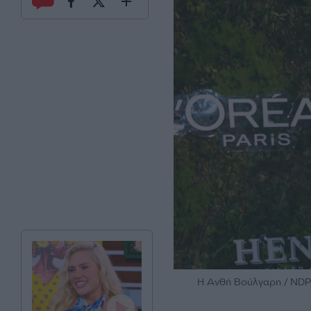
H Ανθή Βούλγαρη / N