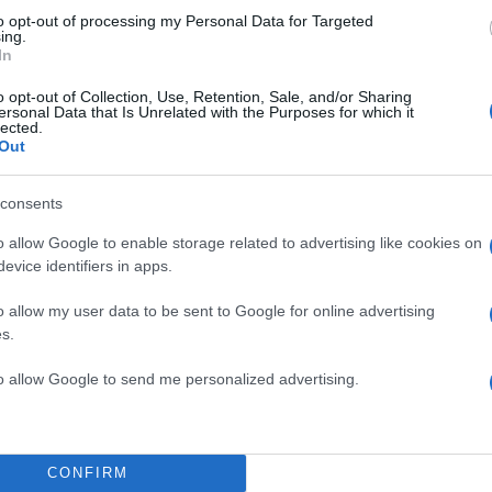
to opt-out of processing my Personal Data for Targeted
ing.
In
o opt-out of Collection, Use, Retention, Sale, and/or Sharing
ersonal Data that Is Unrelated with the Purposes for which it
lected.
Out
consents
o allow Google to enable storage related to advertising like cookies on
evice identifiers in apps.
o allow my user data to be sent to Google for online advertising
s.
to allow Google to send me personalized advertising.
γαρη αποκάλυψε ότι φέτος εκείνη, ο σύζυγός της, 
CONFIRM