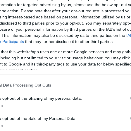
ες οι στιγμές εύκολες. Αλλά μεγαλώνουν τόσο γρήγο
formation for targeted advertising by us, please use the below opt-out s
ις. Στο vidcast μου στα “Νέα” μιλάμε για πράγματα π
r selection. Please note that after your opt-out request is processed y
να ή αυτά που ακούω από άλλους γονείς. Οπότε
eing interest-based ads based on personal information utilized by us or
disclosed to third parties prior to your opt-out. You may separately opt-
αι τις δικές μου απορίες», είπε στη συνέχεια η Αν
losure of your personal information by third parties on the IAB’s list of
 για τη μητρότητα.
. This information may also be disclosed by us to third parties on the
IA
Participants
that may further disclose it to other third parties.
η το πόσο πολύ πιεζόμαστε οι γυναίκες, στο να πρέ
 that this website/app uses one or more Google services and may gath
έλεια μαμά, τέλεια επαγγελματίας, τέλεια σύζυγος… Ό
including but not limited to your visit or usage behaviour. You may click 
 to Google and its third-party tags to use your data for below specifi
όνο. Όπως επίσης με εκνευρίζει πάρα πολύ αυτό με 
ogle consent section.
κιλά πήρες”, τι πήρες, αν πήρες, αν δεν πήρες”. Όταν
εί έναν άνθρωπο, σε άλλες περιπτώσεις και δύο
l Data Processing Opt Outs
ς χρειάζεται χρόνο και να επανέλθει και αν δεν επαν
 χαρά είναι, είναι μες στο παιχνίδι. Γιατί κι εγώ το π
o opt-out of the Sharing of my personal data.
 έλεγα “πω πω, δε θα είμαι όπως ήμουν”, αλλά όταν
In
 έχω μπροστά μου, λέω “δεν πειράζει” και η κυτταρί
o opt-out of the Sale of my Personal Data.
τί άκουσα την Κατερίνα που λέει για κυτταρίτιδα, δεν
In
ογήθηκε ακόμα η γνωστή δημοσιογράφος.