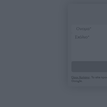
Όροι Χρήσης
. Το site π
Google.