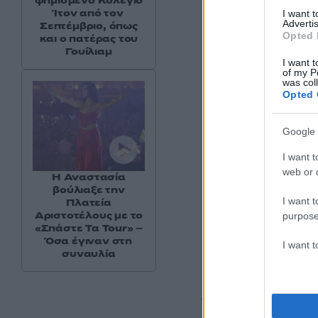
φημισμένο Κολέγιο
Ίτον από τον
I want 
Advertis
Σεπτέμβριο, όπως
Opted 
και ο πατέρας του
Γουίλιαμ
I want t
of my P
was col
Opted 
Google 
I want t
web or d
Η Αναστασία
βούλιαξε την
I want t
Πλατεία
Αριστοτέλους με το
purpose
«Σπάστε Τα Tour» –
Όσα έγιναν στη
I want 
συναυλία
Τέλος η Ανθή Βούλ