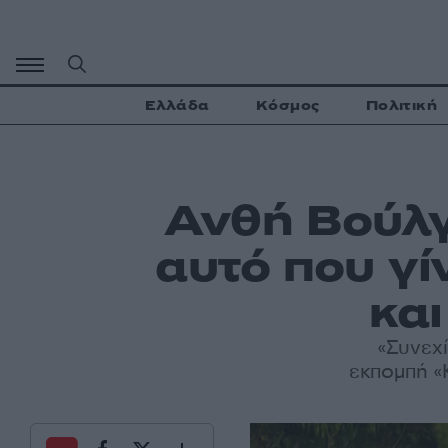
Μετάβαση
σε
περιεχόμενο
Ελλάδα
Κόσμος
Πολιτική
Ανθή Βούλγ
αυτό που γί
και
«Συνεχί
εκπομπή «