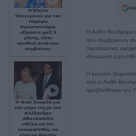
Προ
Η Έλενα
Τσαγκρινού για τον
Λάμπρο
Κωνσταντάρα:
Η Ανθή Βούλγαρη 
«Είμαστε μαζί 3
μήνες, είναι
που συμβαίνουν στο
αληθινό αυτό που
Ταυτόχρονα, ανέφερ
συμβαίνει»
«Κοινωνία ώρα ME
Η γνωστή δημοσιογ
είπε η Ανθή Βούλγα
προβλήθηκαν την Τ
Η Φαίη Σκορδά για
τον γάμο της με τον
Αλέξανδρο
Αθανασιάδη:
«Θέλω να τον
ευχαριστηθώ, να
γίνει με άνεση»