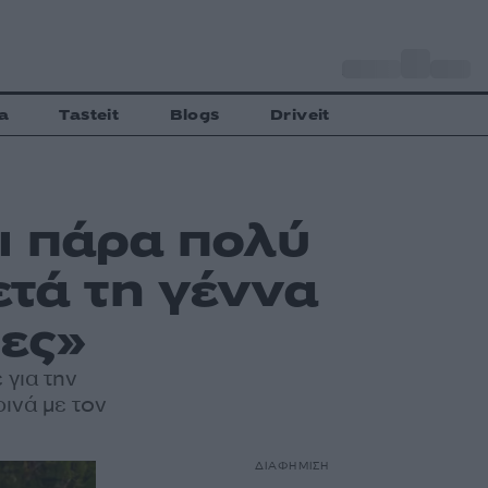
o
Αθήνα
30
C
a
Tasteit
Blogs
Driveit
ι πάρα πολύ
ετά τη γέννα
ρες»
 για την
ινά με τον
ΔΙΑΦΗΜΙΣΗ