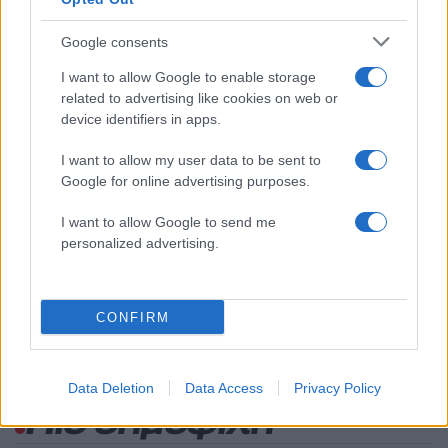
2000 /2000
Google consents
Υποβολή σχολίου
I want to allow Google to enable storage
Όροι Χρήσης
. Το site προστατεύεται από reCAPTCHA, ισχύουν
related to advertising like cookies on web or
Πολιτική Απορρήτου
&
Όροι Χρήσης
της Google.
device identifiers in apps.
Lifestyle
I want to allow my user data to be sent to
ΔΕΣΠΟΙΝΑ ΣΤΥΛΙΑΝΟΠΟΥΛΟΥ
Google for online advertising purposes.
Share:
I want to allow Google to send me
personalized advertising.
Ακολουθήστε το Νewsit.gr στο
Google News
και
ενημερωθείτε πρώτοι για όλη την ειδησεογραφία και τα
τελευταία νέα
της ημέρας
CONFIRM
Data Deletion
Data Access
Privacy Policy
Πιο δημοφιλή