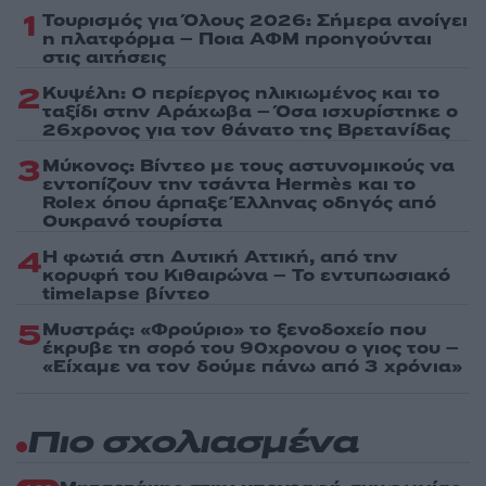
1
Τουρισμός για Όλους 2026: Σήμερα ανοίγει
η πλατφόρμα – Ποια ΑΦΜ προηγούνται
στις αιτήσεις
2
Κυψέλη: Ο περίεργος ηλικιωμένος και το
ταξίδι στην Αράχωβα – Όσα ισχυρίστηκε ο
26χρονος για τον θάνατο της Βρετανίδας
3
Μύκονος: Βίντεο με τους αστυνομικούς να
εντοπίζουν την τσάντα Hermès και το
Rolex όπου άρπαξε Έλληνας οδηγός από
Ουκρανό τουρίστα
4
Η φωτιά στη Δυτική Αττική, από την
κορυφή του Κιθαιρώνα – Το εντυπωσιακό
timelapse βίντεο
5
Μυστράς: «Φρούριο» το ξενοδοχείο που
έκρυβε τη σορό του 90χρονου ο γιος του –
«Είχαμε να τον δούμε πάνω από 3 χρόνια»
Πιο σχολιασμένα