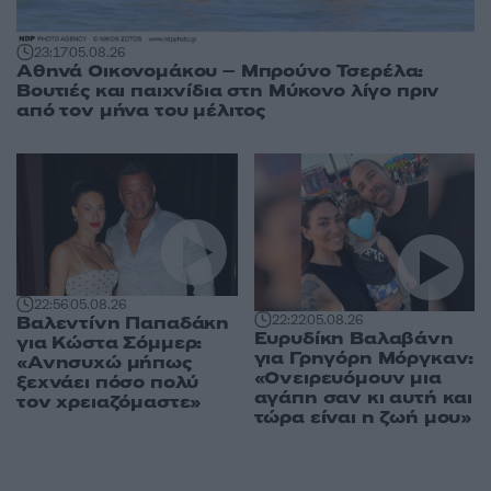
23:17
05.08.26
Αθηνά Οικονομάκου – Μπρούνο Τσερέλα:
Βουτιές και παιχνίδια στη Μύκονο λίγο πριν
από τον μήνα του μέλιτος
22:56
05.08.26
22:22
05.08.26
Βαλεντίνη Παπαδάκη
Ευρυδίκη Βαλαβάνη
για Κώστα Σόμμερ:
για Γρηγόρη Μόργκαν:
«Ανησυχώ μήπως
«Ονειρευόμουν μια
ξεχνάει πόσο πολύ
αγάπη σαν κι αυτή και
τον χρειαζόμαστε»
τώρα είναι η ζωή μου»