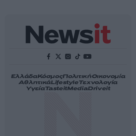
Ελλάδα
Κόσμος
Πολιτική
Οικονομία
Αθλητικά
Lifestyle
Τεχνολογία
Υγεία
Tasteit
Media
Driveit