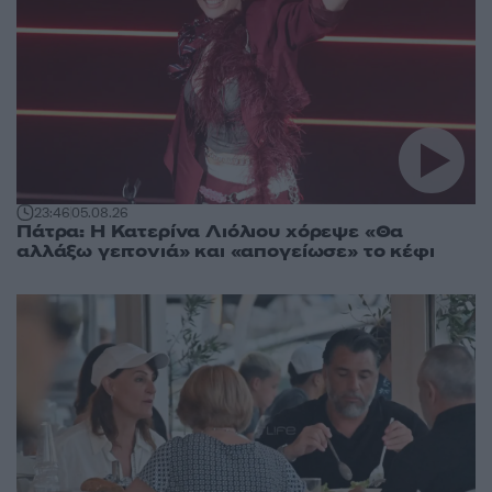
23:46
05.08.26
Πάτρα: Η Κατερίνα Λιόλιου χόρεψε «Θα
αλλάξω γειτονιά» και «απογείωσε» το κέφι