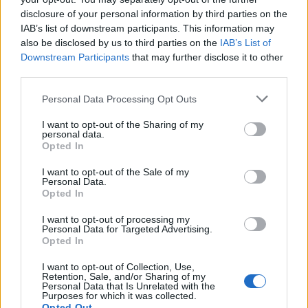
disclosure of your personal information by third parties on the
Από τη θεωρία στην πράξη:
Φωτιά στο Παλαικάσ
Πώς το Novibet Backend
Λασιθίου: Μηνύματα 
IAB’s list of downstream participants. This information may
Academy εκπαιδεύει τη νέα
112 για ετοιμότητα - 
also be disclosed by us to third parties on the
IAB’s List of
γενιά engineers
αεροσκάφη στη μάχη 
Downstream Participants
that may further disclose it to other
κατάσβεσης
third parties.
Please note that this website/app uses one or more Google
Personal Data Processing Opt Outs
Σχόλια
services and may gather and store information including but
not limited to your visit or usage behaviour. You may click to
I want to opt-out of the Sharing of my
personal data.
grant or deny consent to Google and its third-party tags to
Opted In
use your data for below specified purposes in below Google
consent section.
I want to opt-out of the Sale of my
Personal Data.
Σχολίασε εδώ
Opted In
I want to opt-out of processing my
Personal Data for Targeted Advertising.
50 /50
Opted In
I want to opt-out of Collection, Use,
Retention, Sale, and/or Sharing of my
Personal Data that Is Unrelated with the
Purposes for which it was collected.
Opted Out