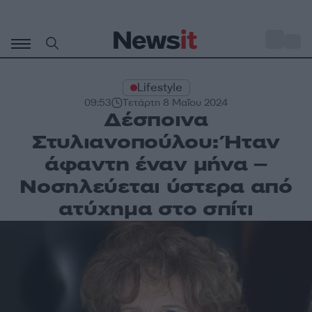
Μετάβαση
σε
o
27
περιεχόμενο
Lifestyle
09:53
Τετάρτη 8 Μαΐου 2024
Δέσποινα
Στυλιανοπούλου: Ήταν
άφαντη έναν μήνα –
Νοσηλεύεται ύστερα από
ατύχημα στο σπίτι