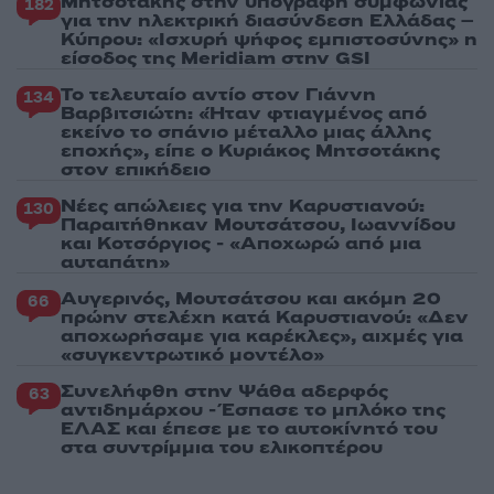
Μητσοτάκης στην υπογραφή συμφωνίας
182
για την ηλεκτρική διασύνδεση Ελλάδας –
Κύπρου: «Ισχυρή ψήφος εμπιστοσύνης» η
είσοδος της Meridiam στην GSI
Το τελευταίο αντίο στον Γιάννη
134
Βαρβιτσιώτη: «Ήταν φτιαγμένος από
εκείνο το σπάνιο μέταλλο μιας άλλης
εποχής», είπε ο Κυριάκος Μητσοτάκης
στον επικήδειο
Νέες απώλειες για την Καρυστιανού:
130
Παραιτήθηκαν Μουτσάτσου, Ιωαννίδου
και Κοτσόργιος - «Αποχωρώ από μια
αυταπάτη»
Αυγερινός, Μουτσάτσου και ακόμη 20
66
πρώην στελέχη κατά Καρυστιανού: «Δεν
αποχωρήσαμε για καρέκλες», αιχμές για
«συγκεντρωτικό μοντέλο»
Συνελήφθη στην Ψάθα αδερφός
63
αντιδημάρχου - Έσπασε το μπλόκο της
ΕΛΑΣ και έπεσε με το αυτοκίνητό του
στα συντρίμμια του ελικοπτέρου