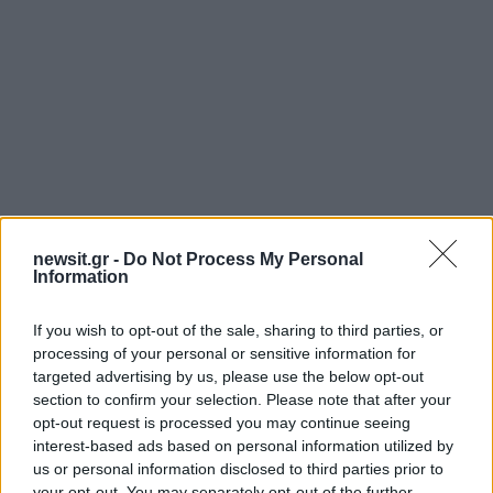
newsit.gr -
Do Not Process My Personal
Information
Αν τα χάσατε
If you wish to opt-out of the sale, sharing to third parties, or
Ανανεώθηκε πριν
processing of your personal or sensitive information for
1 ώρα
targeted advertising by us, please use the below opt-out
section to confirm your selection. Please note that after your
opt-out request is processed you may continue seeing
interest-based ads based on personal information utilized by
us or personal information disclosed to third parties prior to
your opt-out. You may separately opt-out of the further