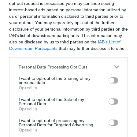
opt-out request is processed you may continue seeing
interest-based ads based on personal information utilized by
us or personal information disclosed to third parties prior to
your opt-out. You may separately opt-out of the further
2000 /2000
disclosure of your personal information by third parties on the
Υποβολή σχολίου
IAB’s list of downstream participants. This information may
also be disclosed by us to third parties on the
IAB’s List of
Downstream Participants
that may further disclose it to other
Όροι Χρήσης
. Το site προστατεύεται από reCAPTCHA, ισχύουν
Πολιτική Απορρήτου
&
Όροι Χρήσης
της Google.
third parties.
Lifestyle
Please note that this website/app uses one or more Google
Personal Data Processing Opt Outs
ΔΗΜΗΤΡΗΣ ΑΛΕΞΑΝΔΡΟΥ
services and may gather and store information including but
not limited to your visit or usage behaviour. You may click to
I want to opt-out of the Sharing of my
personal data.
Share:
grant or deny consent to Google and its third-party tags to
Opted In
use your data for below specified purposes in below Google
consent section.
Ακολουθήστε το Νewsit.gr στο
Google News
και
I want to opt-out of the Sale of my
Personal Data.
ενημερωθείτε πρώτοι για όλη την ειδησεογραφία και τα
Opted In
τελευταία νέα
της ημέρας
I want to opt-out of processing my
Personal Data for Targeted Advertising.
Opted In