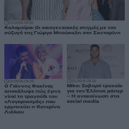
23:15
06.08.26
Καλομοίρα: Οι οικογενειακές στιγμές με τον
σύζυγό της Γιώργο Μπούσαλη στη Σαντορίνη
20:34
06.08.26
20:58
06.08.26
Mike: Σοβαρό τροχαίο
Ο Γιάννης Φακίνος
για τον Έλληνα ράπερ
αποκάλυψε πώς έγινε
– Η ανακοίνωση στα
viral το τραγούδι του
social media
«Λογαριασμός» που
ερμηνεύει η Κατερίνα
Λιόλιου