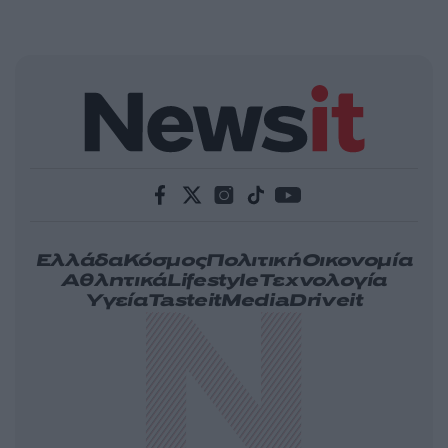
Ελλάδα
Κόσμος
Πολιτική
Οικονομία
Αθλητικά
Lifestyle
Τεχνολογία
Υγεία
Tasteit
Media
Driveit