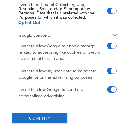
I want to opt-out of Collection, Use,
Retention, Sale, and/or Sharing of my
Πιο δημοφιλή
Personal Data that Is Unrelated with the
Purposes for which it was collected.
Opted Out
1
Συγκίνηση στο τελευταίο αντίο στον Λάκη
Χαλκιά: Με την «Φάμπρικα», λαούτο και
Google consents
κλαρίνα αποχαιρέτησαν την εμβληματική
φωνή της μεταπολίτευσης
I want to allow Google to enable storage
2
Ο Κώστας Σαμαράς δημοσίευσε μία παιδική
related to advertising like cookies on web or
φωτογραφία για την επέτειο θανάτου της
device identifiers in apps.
αδελφής του, Λένας
3
Δολοφονία Βρετανίδας στην Κυψέλη: Οι
I want to allow my user data to be sent to
δύο καταθέσεις «κλειδί» της συζύγου του
Google for online advertising purposes.
26χρονου Αφγανού – Το στίγμα του
κινητού, η θεία από την Ινδία και τα
I want to allow Google to send me
απειλητικά μηνύματα
personalized advertising.
4
«Αφιέρωσε τη ζωή της στο να βοηθά
ανθρώπους που είχαν ανάγκη» - Η πρώτη
δήλωση της οικογένειας της 38χρονης
Λίζα που βρέθηκε νεκρή στην Κυψέλη
CONFIRM
5
Η Ελένη Φωτοπούλου ευχήθηκε για τη
γιορτή του Άκη Παυλόπουλου: «Δεκαπέντε