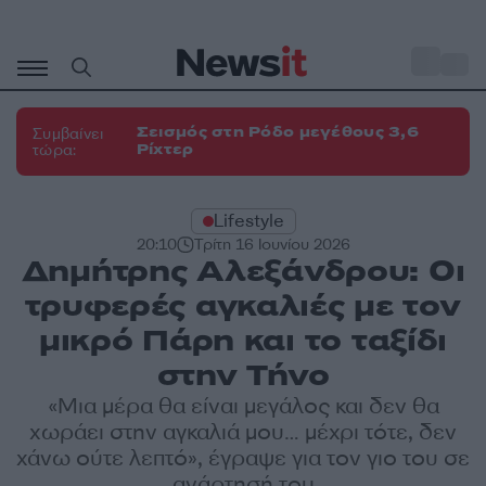
Μετάβαση
σε
o
30
περιεχόμενο
Σεισμός στη Ρόδο μεγέθους 3,6
Συμβαίνει
Ρίχτερ
τώρα:
Lifestyle
20:10
Τρίτη 16 Ιουνίου 2026
Δημήτρης Αλεξάνδρου: Οι
τρυφερές αγκαλιές με τον
μικρό Πάρη και το ταξίδι
στην Τήνο
«Μια μέρα θα είναι μεγάλος και δεν θα
χωράει στην αγκαλιά μου… μέχρι τότε, δεν
χάνω ούτε λεπτό», έγραψε για τον γιο του σε
ανάρτησή του