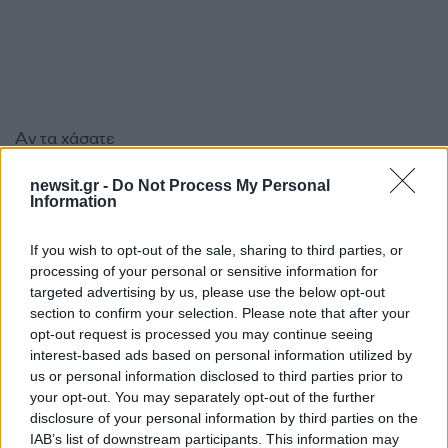
Αν τα χάσατε
newsit.gr -
Do Not Process My Personal
Information
If you wish to opt-out of the sale, sharing to third parties, or
processing of your personal or sensitive information for
targeted advertising by us, please use the below opt-out
section to confirm your selection. Please note that after your
opt-out request is processed you may continue seeing
Σέρρες: Βίντεο
Στην ανακρίτρια η
interest-based ads based on personal information utilized by
ντοκουμέντο από το
46χρονη που κατηγορε
us or personal information disclosed to third parties prior to
τροχαίο με νεκρούς μητέρα
για τον φονικό εμπρη
your opt-out. You may separately opt-out of the further
και γιο – Ο οδηγός του
της Marfin
disclosure of your personal information by third parties on the
φορτηγού κατέγραψε τη
IAB’s list of downstream participants. This information may
σύγκρουση