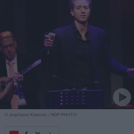
Ο Δημήτρης Κόκοτας / NDP PHOTO