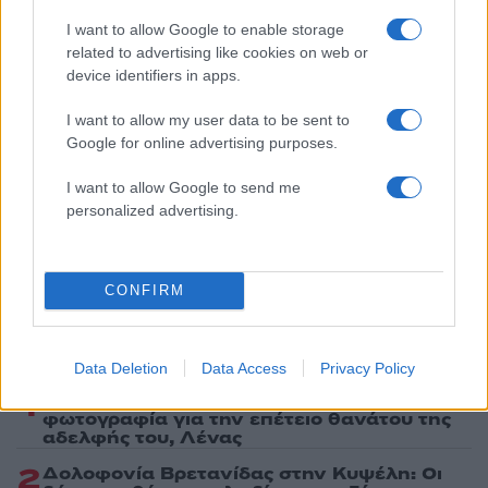
Πολιτική Απορρήτου
&
Όροι Χρήσης
της Google.
I want to allow Google to enable storage
Lifestyle
related to advertising like cookies on web or
ΔΗΜΗΤΡΗΣ ΚΟΚΟΤΑΣ
ΜΑΤΙΝΑ ΠΑΓΩΝΗ
device identifiers in apps.
Share:
I want to allow my user data to be sent to
Google for online advertising purposes.
Ακολουθήστε το Νewsit.gr στο
Google News
και
I want to allow Google to send me
ενημερωθείτε πρώτοι για όλη την ειδησεογραφία και τα
personalized advertising.
τελευταία νέα
της ημέρας
CONFIRM
Πιο δημοφιλή
Data Deletion
Data Access
Privacy Policy
1
Ο Κώστας Σαμαράς δημοσίευσε μία παιδική
φωτογραφία για την επέτειο θανάτου της
αδελφής του, Λένας
2
Δολοφονία Βρετανίδας στην Κυψέλη: Οι