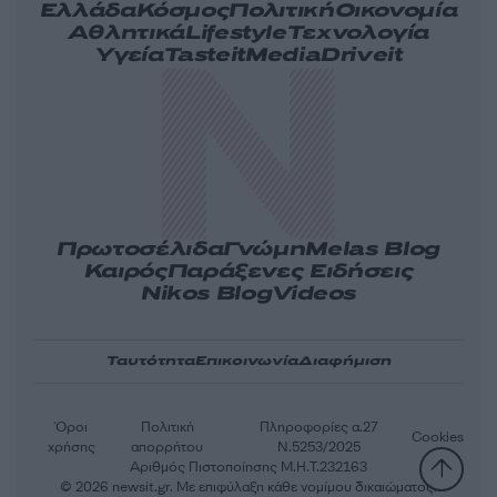
Ελλάδα
Κόσμος
Πολιτική
Οικονομία
Αθλητικά
Lifestyle
Τεχνολογία
Υγεία
Tasteit
Media
Driveit
Πρωτοσέλιδα
Γνώμη
Melas Blog
Καιρός
Παράξενες Ειδήσεις
Nikos Blog
Videos
Ταυτότητα
Επικοινωνία
Διαφήμιση
Όροι
Πολιτική
Πληροφορίες α.27
Cookies
χρήσης
απορρήτου
Ν.5253/2025
Αριθμός Πιστοποίησης Μ.Η.Τ.232163
© 2026 newsit.gr. Με επιφύλαξη κάθε νομίμου δικαιώματος.