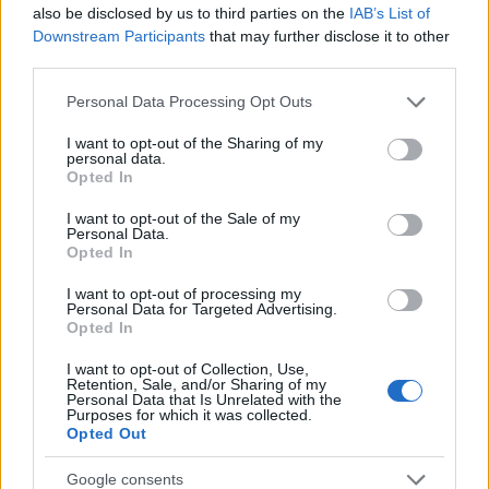
also be disclosed by us to third parties on the
IAB’s List of
Downstream Participants
that may further disclose it to other
third parties.
Σχόλια
Please note that this website/app uses one or more Google
Personal Data Processing Opt Outs
services and may gather and store information including but
not limited to your visit or usage behaviour. You may click to
I want to opt-out of the Sharing of my
personal data.
grant or deny consent to Google and its third-party tags to
Opted In
use your data for below specified purposes in below Google
Σχολίασε εδώ
consent section.
I want to opt-out of the Sale of my
Personal Data.
Opted In
50 /50
I want to opt-out of processing my
Personal Data for Targeted Advertising.
Opted In
I want to opt-out of Collection, Use,
Retention, Sale, and/or Sharing of my
2000 /2000
Personal Data that Is Unrelated with the
Purposes for which it was collected.
Υποβολή σχολίου
Opted Out
Google consents
Όροι Χρήσης
. Το site προστατεύεται από reCAPTCHA, ισχύουν