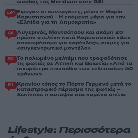
είσοδος της Meridiam στην GSI
Έφυγαν οι συνεργάτες, μένει η Μαρία
184
Καρυστιανού - Η επόμενη μέρα για την
«Ελπίδα για τη Δημοκρατία»
Αυγερινός, Μουτσάτσου και ακόμη 20
86
πρώην στελέχη κατά Καρυστιανού: «Δεν
αποχωρήσαμε για καρέκλες», αιχμές για
«συγκεντρωτικό μοντέλο»
Το πολωμένο μελτέμι που τροφοδότησε
59
τις φωτιές σε Αττική και Βοιωτία: «Από τα
ισχυρότερα επεισόδια των τελευταίων 50
χρόνων»
Κρανίου τόπος το Πόρτο Γερμενό μετά το
51
καταστροφικό πέρασμα της φωτιάς –
Ξεκίνησε η αυτοψία στα καμένα σπίτια
Lifestyle: Περισσότερα