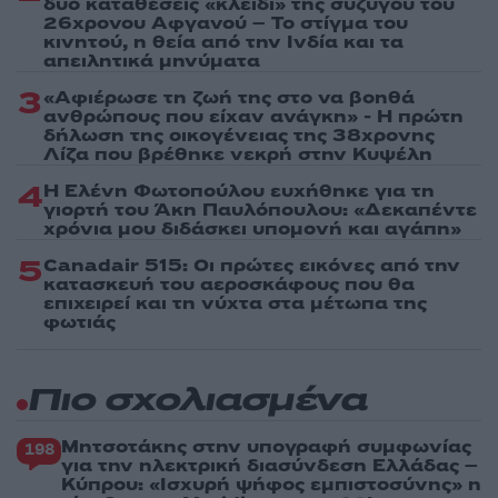
δύο καταθέσεις «κλειδί» της συζύγου του
26χρονου Αφγανού – Το στίγμα του
κινητού, η θεία από την Ινδία και τα
απειλητικά μηνύματα
3
«Αφιέρωσε τη ζωή της στο να βοηθά
ανθρώπους που είχαν ανάγκη» - Η πρώτη
δήλωση της οικογένειας της 38χρονης
Λίζα που βρέθηκε νεκρή στην Κυψέλη
4
Η Ελένη Φωτοπούλου ευχήθηκε για τη
γιορτή του Άκη Παυλόπουλου: «Δεκαπέντε
χρόνια μου διδάσκει υπομονή και αγάπη»
5
Canadair 515: Οι πρώτες εικόνες από την
κατασκευή του αεροσκάφους που θα
επιχειρεί και τη νύχτα στα μέτωπα της
φωτιάς
Πιο σχολιασμένα
Μητσοτάκης στην υπογραφή συμφωνίας
198
για την ηλεκτρική διασύνδεση Ελλάδας –
Κύπρου: «Ισχυρή ψήφος εμπιστοσύνης» η