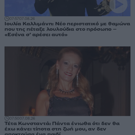
07:57
07.08.26
Ιουλία Καλλιμάνη: Νέο περιστατικό με θαμώνα
που της πέταξε λουλούδια στο πρόσωπο –
«Εσένα σ’ αρέσει αυτό»
07:50
07.08.26
Τέτα Κωνσταντά: Πάντα ένιωθα ότι δεν θα
έχω κάνει τίποτα στη ζωή μου, αν δεν
αποκτούσα ένα παιδί