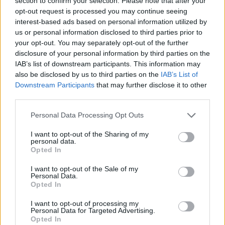
section to confirm your selection. Please note that after your
Όταν ήμουν Θεσσαλονίκη πήγαινα και
opt-out request is processed you may continue seeing
τραγουδούσα και στις φοιτητικές εστίες
interest-based ads based on personal information utilized by
αφιλοκερδώς. Οπότε όταν βγήκα είπαν, “να ο
us or personal information disclosed to third parties prior to
your opt-out. You may separately opt-out of the further
δικός μας”
. Για πέντε με 6 χρόνια με φώναζαν,
disclosure of your personal information by third parties on the
“γεια σου μπαρμπαλιά”», πρόσθεσε ακόμα ο
IAB’s list of downstream participants. This information may
γνωστός τραγουδιστής.
also be disclosed by us to third parties on the
IAB’s List of
Downstream Participants
that may further disclose it to other
ΔΙΑΦΗΜΙΣΗ
third parties.
Please note that this website/app uses one or more Google
Personal Data Processing Opt Outs
services and may gather and store information including but
not limited to your visit or usage behaviour. You may click to
I want to opt-out of the Sharing of my
personal data.
grant or deny consent to Google and its third-party tags to
Opted In
use your data for below specified purposes in below Google
consent section.
I want to opt-out of the Sale of my
Personal Data.
Opted In
I want to opt-out of processing my
Personal Data for Targeted Advertising.
Opted In