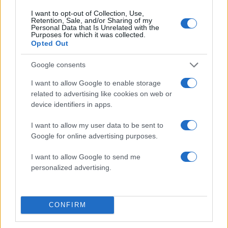
I want to opt-out of Collection, Use,
Αν τα χάσατε
Retention, Sale, and/or Sharing of my
Personal Data that Is Unrelated with the
Purposes for which it was collected.
Opted Out
Google consents
I want to allow Google to enable storage
related to advertising like cookies on web or
device identifiers in apps.
I want to allow my user data to be sent to
Σταμάτης Κραουνάκης για
O Αποστόλης Τότσικ
Google for online advertising purposes.
Διονύση Σαββόπουλο: Το
φωτογραφήθηκε για 
καλοκαίρι στο βουνό, το
Ρούλα Ρέβη φορώντ
I want to allow Google to send me
σπίτι που του παραχώρησε
κραγιόν – «Ανδρισμός
και το πρόσφατο
σημαίνει φόβος για 
personalized advertising.
τηλεφώνημα
κόκκινο»
CONFIRM
Σχόλια