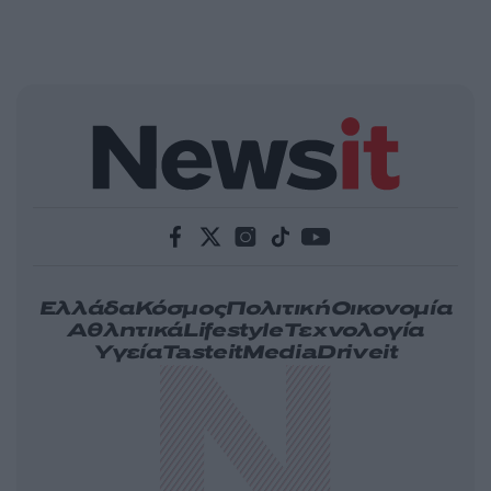
Ελλάδα
Κόσμος
Πολιτική
Οικονομία
Αθλητικά
Lifestyle
Τεχνολογία
Υγεία
Tasteit
Media
Driveit