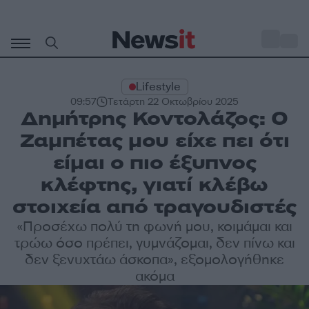
Μετάβαση
σε
o
30
περιεχόμενο
Lifestyle
09:57
Τετάρτη 22 Οκτωβρίου 2025
Δημήτρης Κοντολάζος: Ο
Ζαμπέτας μου είχε πει ότι
είμαι ο πιο έξυπνος
κλέφτης, γιατί κλέβω
στοιχεία από τραγουδιστές
«Προσέχω πολύ τη φωνή μου, κοιμάμαι και
τρώω όσο πρέπει, γυμνάζομαι, δεν πίνω και
δεν ξενυχτάω άσκοπα», εξομολογήθηκε
ακόμα