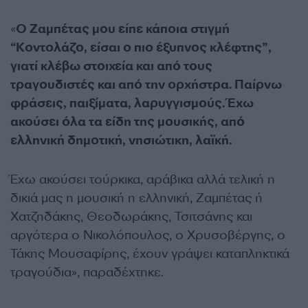
«
Ο Ζαμπέτας μου είπε κάποια στιγμή
“Κοντολάζο, είσαι ο πιο έξυπνος κλέφτης”,
γιατί κλέβω στοιχεία και από τους
τραγουδιστές και από την ορχήστρα. Παίρνω
φράσεις, παιξίματα, λαρυγγισμούς. Έχω
ακούσει όλα τα είδη της μουσικής, από
ελληνική δημοτική, νησιώτικη, λαϊκή.
Έχω ακούσει τούρκικα, αράβικα αλλά τελική η
δικιά μας η μουσική η ελληνική, Ζαμπέτας ή
Χατζηδάκης, Θεοδωράκης, Τσιτσάνης και
αργότερα ο Νικολόπουλος, ο Χρυσοβέργης, ο
Τάκης Μουσαφίρης, έχουν γράψει καταπληκτικά
τραγούδια», παραδέχτηκε.