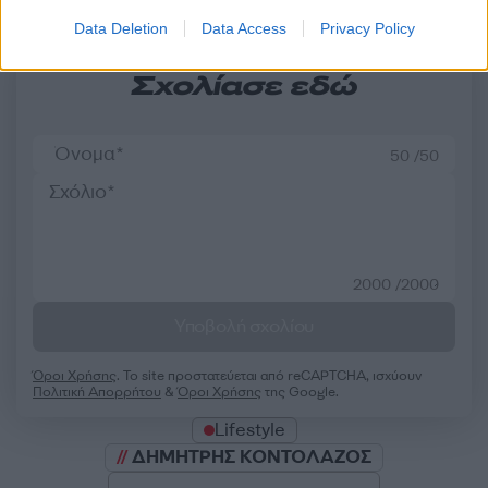
Data Deletion
Data Access
Privacy Policy
Σχολίασε εδώ
50 /50
2000 /2000
Υποβολή σχολίου
Όροι Χρήσης
. Το site προστατεύεται από reCAPTCHA, ισχύουν
Πολιτική Απορρήτου
&
Όροι Χρήσης
της Google.
Lifestyle
ΔΗΜΗΤΡΗΣ ΚΟΝΤΟΛΑΖΟΣ