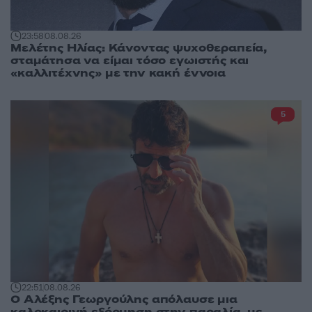
23:58
08.08.26
Μελέτης Ηλίας: Κάνοντας ψυχοθεραπεία,
σταμάτησα να είμαι τόσο εγωιστής και
«καλλιτέχνης» με την κακή έννοια
5
22:51
08.08.26
Ο Αλέξης Γεωργούλης απόλαυσε μια
καλοκαιρινή εξόρμηση στην παραλία, με