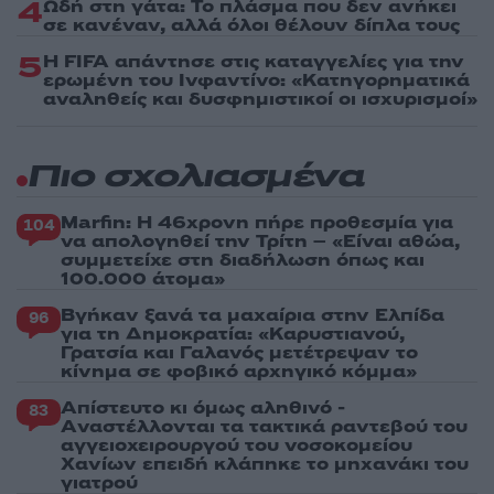
4
Ωδή στη γάτα: Το πλάσμα που δεν ανήκει
σε κανέναν, αλλά όλοι θέλουν δίπλα τους
5
Η FIFA απάντησε στις καταγγελίες για την
ερωμένη του Ινφαντίνο: «Κατηγορηματικά
αναληθείς και δυσφημιστικοί οι ισχυρισμοί»
Πιο σχολιασμένα
Marfin: Η 46χρονη πήρε προθεσμία για
104
να απολογηθεί την Τρίτη – «Είναι αθώα,
συμμετείχε στη διαδήλωση όπως και
100.000 άτομα»
Βγήκαν ξανά τα μαχαίρια στην Ελπίδα
96
για τη Δημοκρατία: «Καρυστιανού,
Γρατσία και Γαλανός μετέτρεψαν το
κίνημα σε φοβικό αρχηγικό κόμμα»
Απίστευτο κι όμως αληθινό -
83
Aναστέλλονται τα τακτικά ραντεβού του
αγγειοχειρουργού του νοσοκομείου
Χανίων επειδή κλάπηκε το μηχανάκι του
γιατρού