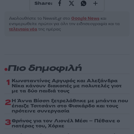
Share:
Ακολουθήστε το Νewsit.gr στο
Google News
και
ενημερωθείτε πρώτοι για όλη την ειδησεογραφία και τα
τελευταία νέα
της ημέρας
Πιο δημοφιλή
1
Κωνσταντίνος Αργυρός και Αλεξάνδρα
Νίκα κάνουν διακοπές με πολυτελές γιοτ
με τα δύο παιδιά τους
2
Η Άννα Βίσση ξετρελάθηκε με μπάντα που
έπαιζε Τσιτσάνη στο Φισκάρδο και τους
πρότεινε συνεργασία
3
Θρήνος για τον Λιονέλ Μέσι – Πέθανε ο
πατέρας του, Χόρχε